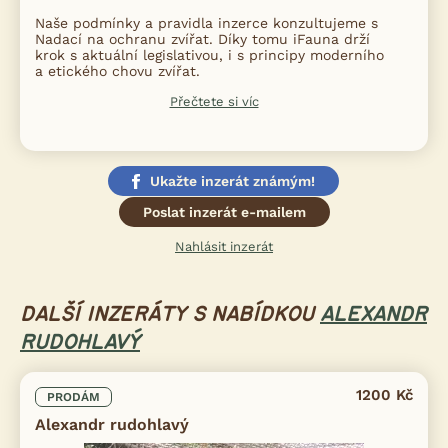
Naše podmínky a pravidla inzerce konzultujeme s
Nadací na ochranu zvířat. Díky tomu iFauna drží
krok s aktuální legislativou, i s principy moderního
a etického chovu zvířat.
Přečtete si víc
Ukažte inzerát známým!
Poslat inzerát e-mailem
Nahlásit inzerát
DALŠÍ INZERÁTY S NABÍDKOU
ALEXANDR
RUDOHLAVÝ
1200 Kč
PRODÁM
Alexandr rudohlavý