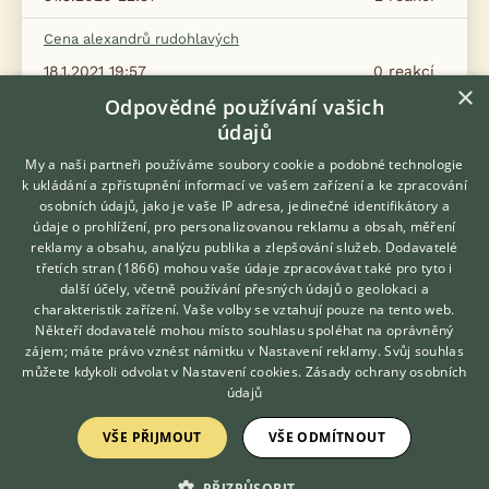
Cena alexandrů rudohlavých
18.1.2021 19:57
0
reakcí
×
Odpovědné používání vašich
Alexandr rudohlavý pohlavní dospělost
údajů
5.5.2023 06:07
4
reakcí
My a naši partneři používáme soubory cookie a podobné technologie
k ukládání a zpřístupnění informací ve vašem zařízení a ke zpracování
osobních údajů, jako je vaše IP adresa, jedinečné identifikátory a
Zobrazit více diskusí
údaje o prohlížení, pro personalizovanou reklamu a obsah, měření
reklamy a obsahu, analýzu publika a zlepšování služeb.
Dodavatelé
třetích stran (1866)
mohou vaše údaje zpracovávat také pro tyto i
Hledáte zvířecího kamaráda?
další účely, včetně používání přesných údajů o geolokaci a
Zdarma vám poradí
charakteristik zařízení. Vaše volby se vztahují pouze na tento web.
VETERINÁŘ ONLINE
Někteří dodavatelé mohou místo souhlasu spoléhat na oprávněný
KONZULTOVAT S
zájem; máte právo vznést námitku v
Nastavení reklamy
. Svůj souhlas
VETERINÁŘEM
můžete kdykoli odvolat v
Nastavení cookies
.
Zásady ochrany osobních
údajů
KONTAKT DO REDAKCE WEBU
VŠE PŘIJMOUT
VŠE ODMÍTNOUT
redakce@ifauna.cz
nonstop
PŘIZPŮSOBIT