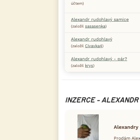
účtem)
Alexandr rudohlavý samice
sasasenka
(založil
)
Alexandr rudohlavý
Civavka4
(založil
)
Alexandr rudohlavý - pár?
krys
(založil
)
INZERCE - ALEXANDR
Alexandry
Prodám Alex