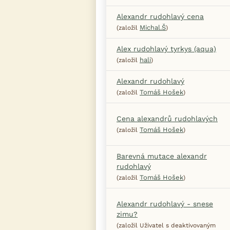
Alexandr rudohlavý cena
Michal.Š
(založil
)
Alex rudohlavý tyrkys (aqua)
hali
(založil
)
Alexandr rudohlavý
Tomáš Hošek
(založil
)
Cena alexandrů rudohlavých
Tomáš Hošek
(založil
)
Barevná mutace alexandr
rudohlavý
Tomáš Hošek
(založil
)
Alexandr rudohlavý - snese
zimu?
(založil Uživatel s deaktivovaným