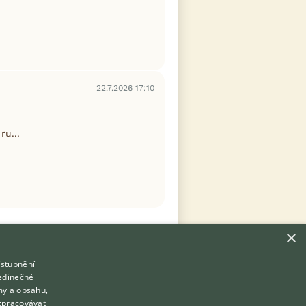
22.7.2026 17:10
ru...
×
ístupnění
Hledáte zvířecího kamaráda?
jedinečné
Zdarma vám poradí
my a obsahu,
VETERINÁŘ ONLINE
zpracovávat