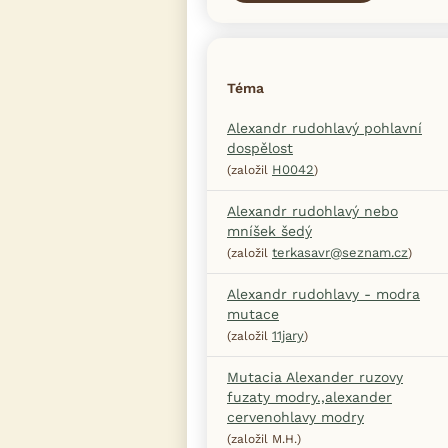
Téma
Alexandr rudohlavý pohlavní
dospělost
H0042
(založil
)
Alexandr rudohlavý nebo
mníšek šedý
terkasavr@seznam.cz
(založil
)
Alexandr rudohlavy - modra
mutace
11jary
(založil
)
Mutacia Alexander ruzovy
fuzaty modry.,alexander
cervenohlavy modry
(založil M.H.)