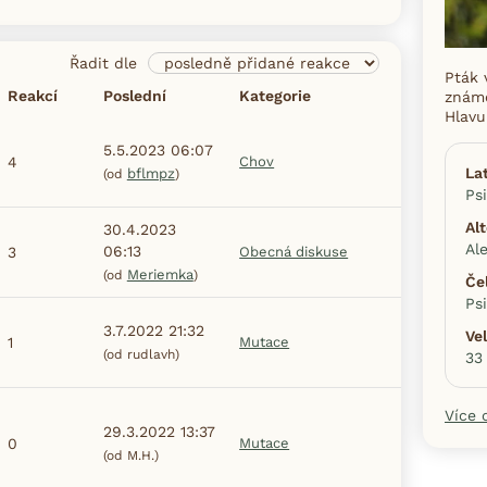
Řadit dle
Pták 
Reakcí
Poslední
Kategorie
známě
Hlavu
5.5.2023 06:07
4
Chov
La
bflmpz
(od
)
Ps
Al
30.4.2023
Al
06:13
3
Obecná diskuse
Meriemka
(od
)
Če
Ps
3.7.2022 21:32
Vel
1
Mutace
(od rudlavh)
33
Více 
29.3.2022 13:37
0
Mutace
(od M.H.)