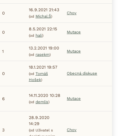
16.9.2021 21:43
0
Chov
Michal.Š
(od
)
8.5.2021 22:15
0
Mutace
hali
(od
)
13.2.2021 19:00
1
Mutace
rasekm
(od
)
18.1.2021 19:57
0
Obecná diskuse
Tomáš
(od
Hošek
)
14.11.2020 10:28
6
Mutace
demlis
(od
)
28.9.2020
14:29
3
Chov
(od Uživatel s