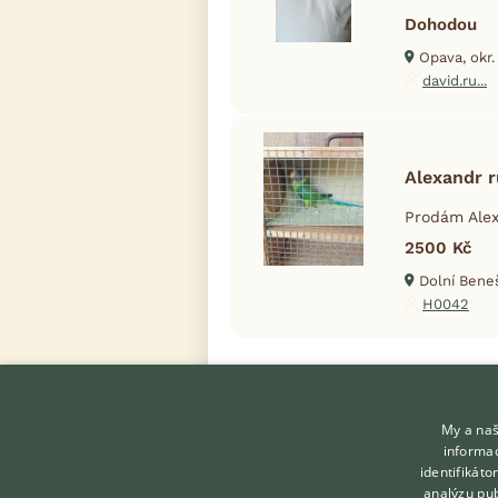
Dohodou
Opava, okr
david.ru...
Alexandr 
Prodám Alex
2500 Kč
Dolní Beneš
H0042
My a naš
informac
identifikát
analýzu pub