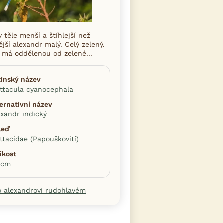
v těle menší a štíhlejší než
jší alexandr malý. Celý zelený.
 má oddělenou od zelené...
tinský název
ittacula cyanocephala
ternativní název
exandr indický
leď
ittacidae (Papouškovití)
ikost
 cm
o alexandrovi rudohlavém