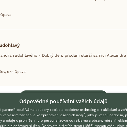
. Opava
rudohlavý
andra rudohlavého - Dobrý den, prodám starší samici Alexandra 
ov, okr. Opava
Zobrazit více inzerátů
Odpovědné používání vašich údajů
i partneři používáme soubory cookie a podobné technologie k ukládání a zpř
í ve vašem zařízení a ke zpracování osobních údajů, jako je vaše IP adresa, 
ory a údaje o prohlížení, pro personalizovanou reklamu a obsah, měření rekla
lika a zlepšování služeb.
Dodavatelé třetích stran (1866)
mohou vaše údaje 