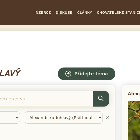
INZERCE
DISKUSE
ČLÁNKY
CHOVATELSKÉ STANIC
LAVÝ
Přidejte téma
Alex