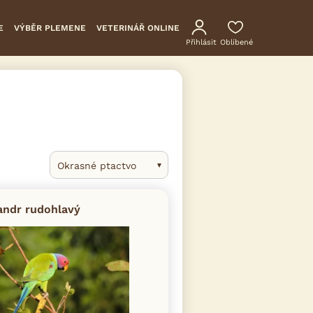
E
VÝBĚR PLEMENE
VETERINÁŘ ONLINE
Přihlásit
Oblíbené
Okrasné ptactvo
andr rudohlavý