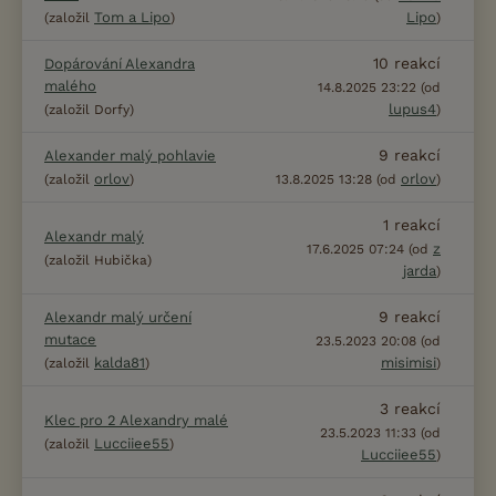
Tom a Lipo
Lipo
(založil
)
)
10
reakcí
Dopárování Alexandra
malého
14.8.2025 23:22 (od
lupus4
(založil Dorfy)
)
9
reakcí
Alexander malý pohlavie
orlov
orlov
(založil
)
13.8.2025 13:28 (od
)
1
reakcí
Alexandr malý
z
17.6.2025 07:24 (od
(založil Hubička)
jarda
)
9
reakcí
Alexandr malý určení
mutace
23.5.2023 20:08 (od
kalda81
misimisi
(založil
)
)
3
reakcí
Klec pro 2 Alexandry malé
23.5.2023 11:33 (od
Lucciiee55
(založil
)
Lucciiee55
)