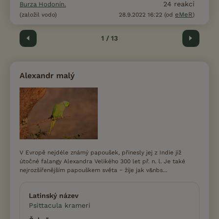
24
reakcí
Burza Hodonín.
eMeR
(založil vodo)
28.9.2022 16:22 (od
)
Předchozí
1 / 13
Další
Alexandr malý
V Evropě nejdéle známý papoušek, přinesly jej z Indie již
útočné falangy Alexandra Velikého 300 let př. n. l. Je také
nejrozšířenějším papouškem světa ‒ žije jak v&nbs...
Latinský název
Psittacula krameri