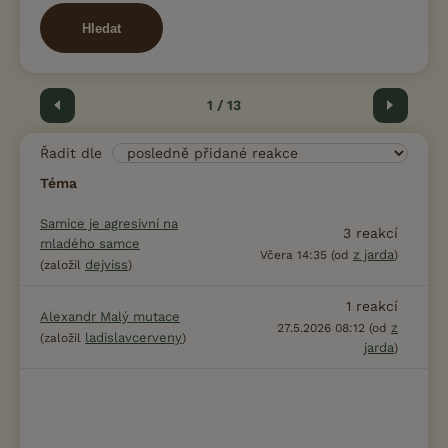
Hledat
Předchozí
1 / 13
Další
Řadit dle
Téma
Samice je agresivní na
3
reakcí
mladého samce
z jarda
Včera 14:35 (od
)
dejviss
(založil
)
1
reakcí
Alexandr Malý mutace
z
27.5.2026 08:12 (od
ladislavcerveny
(založil
)
jarda
)