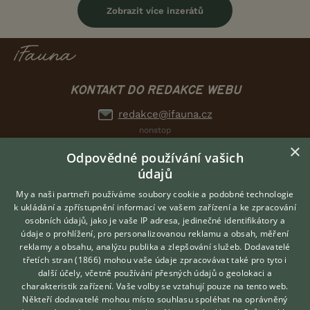
Zobrazit více inzerátů
KONTAKT DO REDAKCE WEBU
redakce@ifauna.cz
nonstop
×
Odpovědné používání vašich
údajů
My a naši partneři používáme soubory cookie a podobné technologie
DOMOVSKÁ STRÁNKA
k ukládání a zpřístupnění informací ve vašem zařízení a ke zpracování
INZERCE
osobních údajů, jako je vaše IP adresa, jedinečné identifikátory a
údaje o prohlížení, pro personalizovanou reklamu a obsah, měření
DISKUSE
reklamy a obsahu, analýzu publika a zlepšování služeb.
Dodavatelé
ČLÁNKY
třetích stran (1866)
mohou vaše údaje zpracovávat také pro tyto i
Hledáte zvířecího kamaráda?
ATLAS
další účely, včetně používání přesných údajů o geolokaci a
Zdarma vám poradí
charakteristik zařízení. Vaše volby se vztahují pouze na tento web.
VETERINÁŘ ONLINE
Někteří dodavatelé mohou místo souhlasu spoléhat na oprávněný
O nás
KONZULTOVAT S