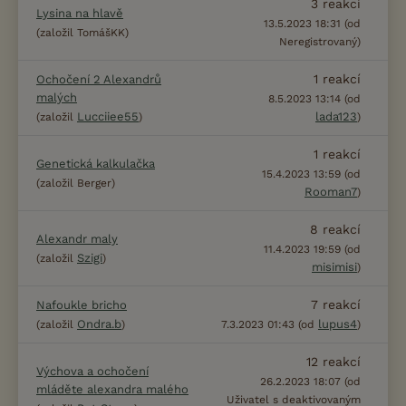
3
reakcí
Lysina na hlavě
13.5.2023 18:31 (od
(založil TomášKK)
Neregistrovaný)
1
reakcí
Ochočení 2 Alexandrů
malých
8.5.2023 13:14 (od
Lucciiee55
lada123
(založil
)
)
1
reakcí
Genetická kalkulačka
15.4.2023 13:59 (od
(založil Berger)
Rooman7
)
8
reakcí
Alexandr maly
11.4.2023 19:59 (od
Szigi
(založil
)
misimisi
)
7
reakcí
Nafoukle bricho
Ondra.b
lupus4
(založil
)
7.3.2023 01:43 (od
)
12
reakcí
Výchova a ochočení
26.2.2023 18:07 (od
mláděte alexandra malého
Uživatel s deaktivovaným