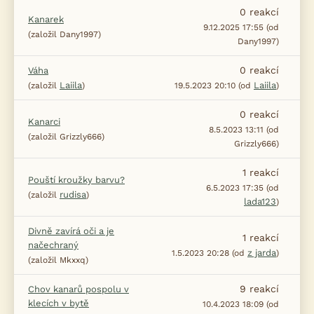
0
reakcí
Kanarek
9.12.2025 17:55 (od
(založil Dany1997)
Dany1997)
0
reakcí
Váha
Laiila
Laiila
(založil
)
19.5.2023 20:10 (od
)
0
reakcí
Kanarci
8.5.2023 13:11 (od
(založil Grizzly666)
Grizzly666)
1
reakcí
Pouští kroužky barvu?
6.5.2023 17:35 (od
rudisa
(založil
)
lada123
)
Divně zavírá oči a je
1
reakcí
načechraný
z jarda
1.5.2023 20:28 (od
)
(založil Mkxxq)
9
reakcí
Chov kanarů pospolu v
klecích v bytě
10.4.2023 18:09 (od