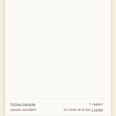
1
reakcí
Pohlaví kanárka
z jarda
(založil Adri2947)
21.1.2026 16:10 (od
)