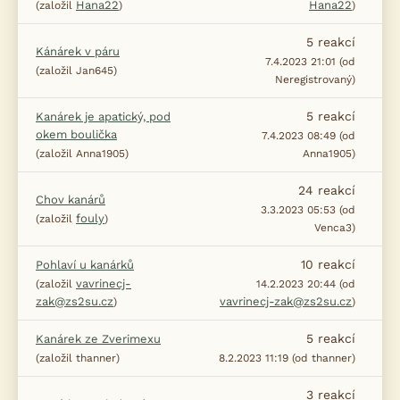
Hana22
Hana22
(založil
)
)
5
reakcí
Kánárek v páru
7.4.2023 21:01 (od
(založil Jan645)
Neregistrovaný)
5
reakcí
Kanárek je apatický, pod
okem boulička
7.4.2023 08:49 (od
(založil Anna1905)
Anna1905)
24
reakcí
Chov kanárů
3.3.2023 05:53 (od
fouly
(založil
)
Venca3)
10
reakcí
Pohlaví u kanárků
vavrinecj-
(založil
14.2.2023 20:44 (od
zak@zs2su.cz
vavrinecj-zak@zs2su.cz
)
)
5
reakcí
Kanárek ze Zverimexu
(založil thanner)
8.2.2023 11:19 (od thanner)
3
reakcí