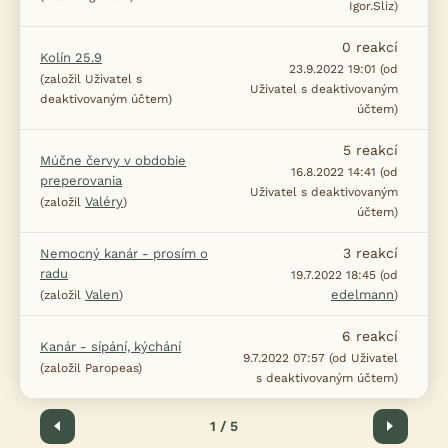
Igor.Sliz)
0
reakcí
Kolín 25.9
23.9.2022 19:01 (od
(založil Uživatel s
Uživatel s deaktivovaným
deaktivovaným účtem)
účtem)
5
reakcí
Múčne červy v obdobie
16.8.2022 14:41 (od
preperovania
Uživatel s deaktivovaným
Valéry
(založil
)
účtem)
3
reakcí
Nemocný kanár - prosím o
radu
19.7.2022 18:45 (od
Valen
edelmann
(založil
)
)
6
reakcí
Kanár - sípání, kýchání
9.7.2022 07:57 (od Uživatel
(založil Paropeas)
s deaktivovaným účtem)
Předchozí
1 / 5
Další