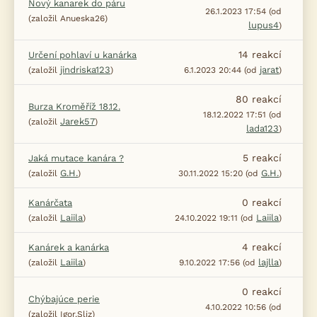
Nový kanarek do páru
26.1.2023 17:54 (od
(založil Anueska26)
lupus4
)
14
reakcí
Určení pohlaví u kanárka
jindriska123
jarat
(založil
)
6.1.2023 20:44 (od
)
80
reakcí
Burza Kroměříž 18.12.
18.12.2022 17:51 (od
Jarek57
(založil
)
lada123
)
5
reakcí
Jaká mutace kanára ?
G.H.
G.H.
(založil
)
30.11.2022 15:20 (od
)
0
reakcí
Kanárčata
Laiila
Laiila
(založil
)
24.10.2022 19:11 (od
)
4
reakcí
Kanárek a kanárka
Laiila
lajlla
(založil
)
9.10.2022 17:56 (od
)
0
reakcí
Chýbajúce perie
4.10.2022 10:56 (od
(založil Igor.Sliz)