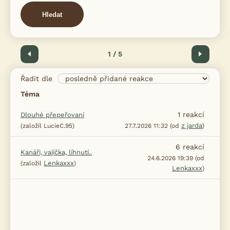
Hledat
Předchozí
1 / 5
Další
Řadit dle
Téma
1
reakcí
Dlouhé přepeřovaní
z jarda
(založil LucieC.95)
27.7.2026 11:32 (od
)
6
reakcí
Kanáři, vajíčka, líhnutí..
24.6.2026 19:39 (od
Lenkaxxx
(založil
)
Lenkaxxx
)