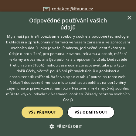
redakce@ifauna.cz
×
nonstop
Odpovědné používání vašich
údajů
My a naši partneři používáme soubory cookie a podobné technologie
k ukládání a zpřístupnění informací ve vašem zařízení a ke zpracování
DOMOVSKÁ STRÁNKA
osobních údajů, jako je vaše IP adresa, jedinečné identifikátory a
údaje o prohlížení, pro personalizovanou reklamu a obsah, měření
INZERCE
reklamy a obsahu, analýzu publika a zlepšování služeb.
Dodavatelé
DISKUSE
třetích stran (1866)
mohou vaše údaje zpracovávat také pro tyto i
Hledáte zvířecího kamaráda?
ČLÁNKY
další účely, včetně používání přesných údajů o geolokaci a
Zdarma vám poradí
charakteristik zařízení. Vaše volby se vztahují pouze na tento web.
ATLAS
VETERINÁŘ ONLINE
Někteří dodavatelé mohou místo souhlasu spoléhat na oprávněný
KONZULTOVAT S
zájem; máte právo vznést námitku v
Nastavení reklamy
. Svůj souhlas
VETERINÁŘEM
můžete kdykoli odvolat v
Nastavení cookies
.
Zásady ochrany osobních
O nás
údajů
Kontakt
Možnosti zvýraznění inzerátů
VŠE PŘIJMOUT
VŠE ODMÍTNOUT
Podmínky užití
Zpracování osobních údajů
PŘIZPŮSOBIT