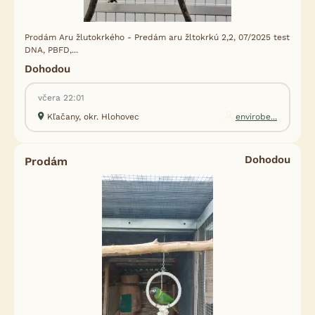
Prodám Aru žlutokrkého - Predám aru žltokrkú 2,2, 07/2025 test
DNA, PBFD,...
Dohodou
včera 22:01
Kľačany, okr. Hlohovec
envirobe...
Dohodou
Prodám