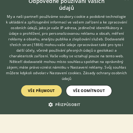
Odpovědné používání vašich
nonstop
údajů
My a naši partneři používáme soubory cookie a podobné technologie
k ukládání a zpřístupnění informací ve vašem zařízení a ke zpracování
osobních údajů, jako je vaše IP adresa, jedinečné identifikátory a
údaje o prohlížení, pro personalizovanou reklamu a obsah, měření
DOMOVSKÁ STRÁNKA
reklamy a obsahu, analýzu publika a zlepšování služeb.
Dodavatelé
INZERCE
třetích stran (1866)
mohou vaše údaje zpracovávat také pro tyto i
Hledáte zvířecího kamaráda?
další účely, včetně používání přesných údajů o geolokaci a
DISKUSE
Zdarma vám poradí
charakteristik zařízení. Vaše volby se vztahují pouze na tento web.
ČLÁNKY
VETERINÁŘ ONLINE
Někteří dodavatelé mohou místo souhlasu spoléhat na oprávněný
ATLAS
KONZULTOVAT S
zájem; máte právo vznést námitku v
Nastavení reklamy
. Svůj souhlas
VETERINÁŘEM
můžete kdykoli odvolat v
Nastavení cookies
.
Zásady ochrany osobních
údajů
O nás
Kontakt
VŠE PŘIJMOUT
VŠE ODMÍTNOUT
Možnosti zvýraznění inzerátů
PŘIZPŮSOBIT
Podmínky užití
Zpracování osobních údajů
Přihlášení