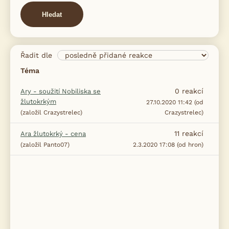
Hledat
Řadit dle
Téma
0
reakcí
Ary - soužití Nobiliska se
žlutokrkým
27.10.2020 11:42 (od
(založil Crazystrelec)
Crazystrelec)
11
reakcí
Ara žlutokrký - cena
(založil Panto07)
2.3.2020 17:08 (od hron)