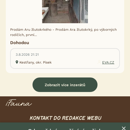
Prodám Aru žlutokrkého - Prodám Ara žlutokrký, po výborných
rodičích, první...
Dohodou
3.8.2026 21:21
Kestřany, okr. Písek
EVA.CZ
Zobrazit více inzerátů
KONTAKT DO REDAKCE WEBU
×
redakce@ifauna.cz