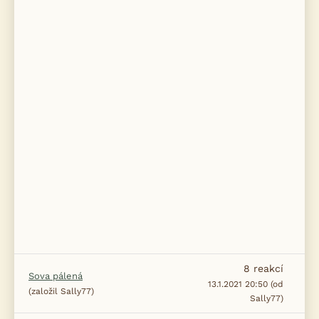
8
reakcí
Sova pálená
13.1.2021 20:50 (od
(založil Sally77)
Sally77)