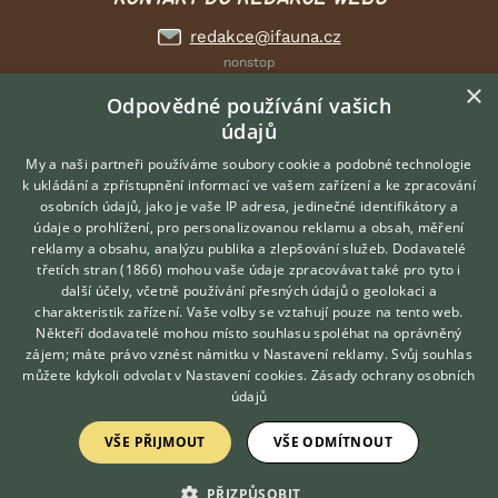
redakce@ifauna.cz
nonstop
×
Odpovědné používání vašich
údajů
My a naši partneři používáme soubory cookie a podobné technologie
DOMOVSKÁ STRÁNKA
k ukládání a zpřístupnění informací ve vašem zařízení a ke zpracování
INZERCE
osobních údajů, jako je vaše IP adresa, jedinečné identifikátory a
údaje o prohlížení, pro personalizovanou reklamu a obsah, měření
DISKUSE
reklamy a obsahu, analýzu publika a zlepšování služeb.
Dodavatelé
ČLÁNKY
třetích stran (1866)
mohou vaše údaje zpracovávat také pro tyto i
Hledáte zvířecího kamaráda?
ATLAS
další účely, včetně používání přesných údajů o geolokaci a
Zdarma vám poradí
charakteristik zařízení. Vaše volby se vztahují pouze na tento web.
VETERINÁŘ ONLINE
Někteří dodavatelé mohou místo souhlasu spoléhat na oprávněný
O nás
KONZULTOVAT S
zájem; máte právo vznést námitku v
Nastavení reklamy
. Svůj souhlas
VETERINÁŘEM
můžete kdykoli odvolat v
Nastavení cookies
.
Zásady ochrany osobních
Kontakt
údajů
Možnosti zvýraznění inzerátů
Podmínky užití
VŠE PŘIJMOUT
VŠE ODMÍTNOUT
Zpracování osobních údajů
PŘIZPŮSOBIT