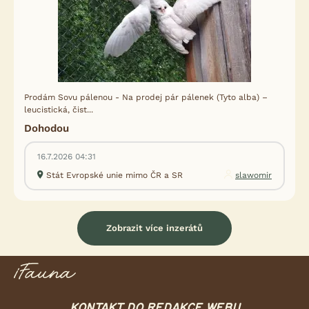
Prodám Sovu pálenou - Na prodej pár pálenek (Tyto alba) –
leucistická, čist...
Dohodou
16.7.2026 04:31
Stát Evropské unie mimo ČR a SR
slawomir
Zobrazit více inzerátů
KONTAKT DO REDAKCE WEBU