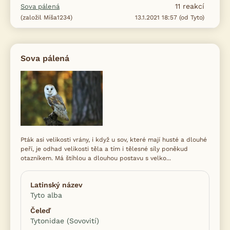
11
reakcí
Sova pálená
(založil Míša1234)
13.1.2021 18:57 (od Tyto)
Sova pálená
Pták asi velikosti vrány, i když u sov, které mají husté a dlouhé
peří, je odhad velikosti těla a tím i tělesné síly poněkud
otazníkem. Má štíhlou a dlouhou postavu s velko...
Latinský název
Tyto alba
Čeleď
Tytonidae (Sovovití)