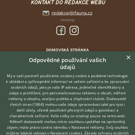
KONTAKT DO REDAKCE WEBU
redakce@ifauna.cz
nonstop
DOMOVSKÁ STRÁNKA
×
INZERCE
Odpovědné používání vašich
DISKUSE
údajů
ČLÁNKY
My a naši partneři používáme soubory cookie a podobné technologie
ATLAS
k ukládání a zpřístupnění informací ve vašem zařízení a ke zpracování
osobních údajů, jako je vaše IP adresa, jedinečné identifikátory a
údaje o prohlížení, pro personalizovanou reklamu a obsah, měření
O nás
reklamy a obsahu, analýzu publika a zlepšování služeb.
Dodavatelé
třetích stran (1866)
mohou vaše údaje zpracovávat také pro tyto i
Kontakt
Hledáte zvířecího kamaráda?
další účely, včetně používání přesných údajů o geolokaci a
Zdarma vám poradí
Možnosti zvýraznění inzerátů
charakteristik zařízení. Vaše volby se vztahují pouze na tento web.
VETERINÁŘ ONLINE
Podmínky užití
Někteří dodavatelé mohou místo souhlasu spoléhat na oprávněný
KONZULTOVAT S
zájem; máte právo vznést námitku v
Nastavení reklamy
. Svůj souhlas
Zpracování osobních údajů
VETERINÁŘEM
můžete kdykoli odvolat v
Nastavení cookies
.
Zásady ochrany osobních