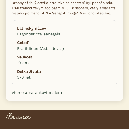
Drobný africký astrild atraktivního zbarvení byl popsán roku
1760 francouzským zoologem M. J. Brissonem, který amaranta
malého pojmenoval "Le Sénégali rouge". Mezi chovateli byl...
Latinský název
Lagonosticta senegala
Čeleď
Estrildidae (Astrildovití)
Velikost
10 cm
Délka života
5-6 let
Více o amarantovi malém