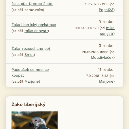
čísla př. : 1,1 nebo 2 atd.
9.7.2020 21:03 (od
Pepa123
(založil nerozumím)
)
0
reakcí
Žako liberijský registrace
mike
1.11.2019 18:20 (od
mike songstr
(založil
)
songstr
)
3
reakcí
Žako-rozcuchané peří
29.12.2018 19:58 (od
Smol
(založil
)
Moudivláček
)
11
reakcí
Papoušek se nechce
koupat
7.9.2018 15:13 (od
Marjorie
Marjorie
(založil
)
)
Žako liberijský