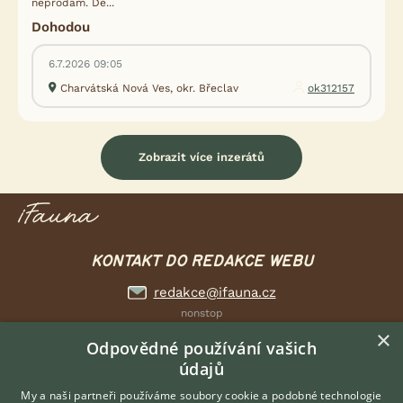
neprodám. Dě...
Dohodou
6.7.2026 09:05
Charvátská Nová Ves, okr. Břeclav
ok312157
Zobrazit více inzerátů
KONTAKT DO REDAKCE WEBU
redakce@ifauna.cz
nonstop
×
Odpovědné používání vašich
údajů
My a naši partneři používáme soubory cookie a podobné technologie
DOMOVSKÁ STRÁNKA