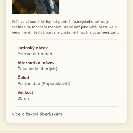
Pták ze západní Afriky, od pobřeží Guinejského zálivu, je
rozšířen na mnohem menším území než jeho větší bratr. Je o
něco menší, šedivá barva je znatelně tmavší a ocas není záři...
Latinský název
Psittacus timneh
Alternativní název
Žako šedý liberijský
Čeleď
Psittacidae (Papouškovití)
Velikost
30 cm
Více o žakovi liberijském