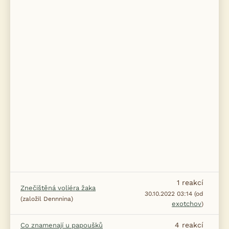
1
reakcí
Znečištěná voliéra žaka
30.10.2022 03:14 (od
(založil Dennnina)
exotchov
)
4
reakcí
Co znamenají u papoušků