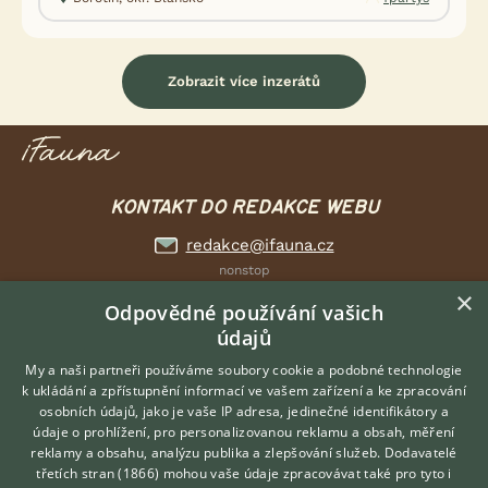
Zobrazit více inzerátů
KONTAKT DO REDAKCE WEBU
redakce@ifauna.cz
nonstop
×
Odpovědné používání vašich
údajů
My a naši partneři používáme soubory cookie a podobné technologie
DOMOVSKÁ STRÁNKA
k ukládání a zpřístupnění informací ve vašem zařízení a ke zpracování
INZERCE
osobních údajů, jako je vaše IP adresa, jedinečné identifikátory a
údaje o prohlížení, pro personalizovanou reklamu a obsah, měření
DISKUSE
reklamy a obsahu, analýzu publika a zlepšování služeb.
Dodavatelé
ČLÁNKY
třetích stran (1866)
mohou vaše údaje zpracovávat také pro tyto i
Hledáte zvířecího kamaráda?