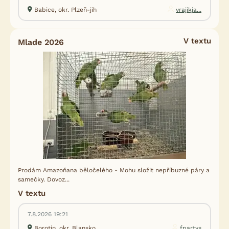
Babice, okr. Plzeň-jih
vrajikja...
V textu
Mlade 2026
Prodám Amazoňana běločelého - Mohu složit nepříbuzné páry a
samečky. Dovoz...
V textu
7.8.2026 19:21
Borotín, okr. Blansko
fpartys