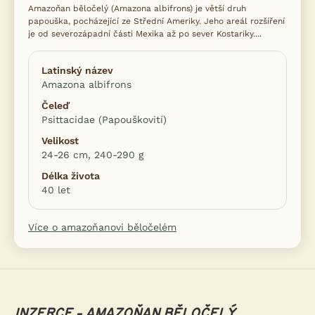
Amazoňan běločelý (Amazona albifrons) je větší druh
papouška, pocházející ze Střední Ameriky. Jeho areál rozšíření
je od severozápadní části Mexika až po sever Kostariky....
Latinský název
Amazona albifrons
Čeleď
Psittacidae (Papouškovití)
Velikost
24-26 cm, 240-290 g
Délka života
40 let
Více o amazoňanovi běločelém
INZERCE - AMAZOŇAN BĚLOČELÝ