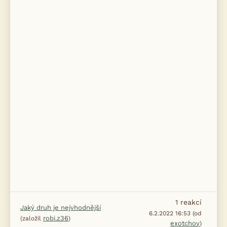
1
reakcí
Jaký druh je nejvhodnější
6.2.2022 16:53 (od
robi.z36
(založil
)
exotchov
)