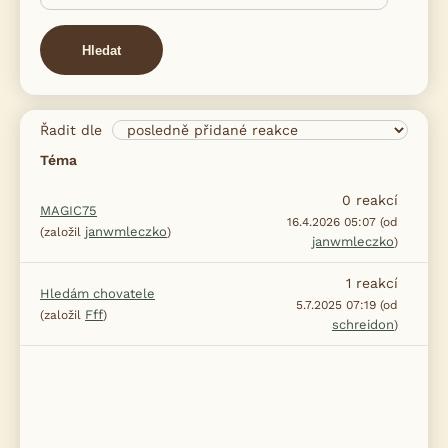
Hledat
Řadit dle
Téma
0
reakcí
MAGIC75
16.4.2026 05:07 (od
janwmleczko
(založil
)
janwmleczko
)
1
reakcí
Hledám chovatele
5.7.2025 07:19 (od
Fff
(založil
)
schreidon
)