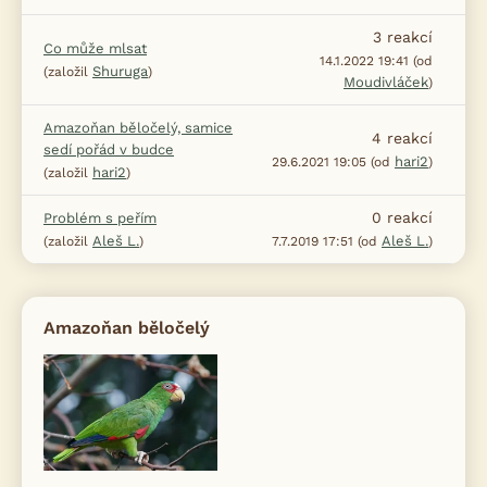
3
reakcí
Co může mlsat
14.1.2022 19:41 (od
Shuruga
(založil
)
Moudivláček
)
Amazoňan běločelý, samice
4
reakcí
sedí pořád v budce
hari2
29.6.2021 19:05 (od
)
hari2
(založil
)
0
reakcí
Problém s peřím
Aleš L.
Aleš L.
(založil
)
7.7.2019 17:51 (od
)
Amazoňan běločelý