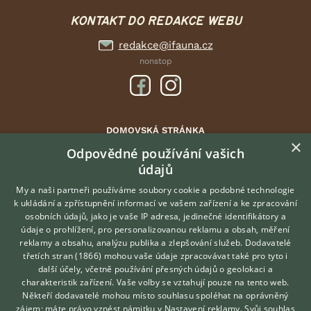
KONTAKT DO REDAKCE WEBU
redakce@ifauna.cz
nonstop
DOMOVSKÁ STRÁNKA
×
INZERCE
Odpovědné používání vašich
DISKUSE
údajů
ČLÁNKY
My a naši partneři používáme soubory cookie a podobné technologie
ATLAS
k ukládání a zpřístupnění informací ve vašem zařízení a ke zpracování
osobních údajů, jako je vaše IP adresa, jedinečné identifikátory a
údaje o prohlížení, pro personalizovanou reklamu a obsah, měření
O nás
reklamy a obsahu, analýzu publika a zlepšování služeb.
Dodavatelé
třetích stran (1866)
mohou vaše údaje zpracovávat také pro tyto i
Kontakt
Hledáte zvířecího kamaráda?
další účely, včetně používání přesných údajů o geolokaci a
Zdarma vám poradí
Možnosti zvýraznění inzerátů
charakteristik zařízení. Vaše volby se vztahují pouze na tento web.
VETERINÁŘ ONLINE
Podmínky užití
Někteří dodavatelé mohou místo souhlasu spoléhat na oprávněný
KONZULTOVAT S
zájem; máte právo vznést námitku v
Nastavení reklamy
. Svůj souhlas