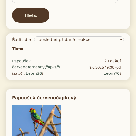
Hledat
Řadit dle
Téma
2
reakcí
Papoušek
červenotemenny(čapkač)
9.6.2025 19:30 (od
Leona76
Leona76
(založil
)
)
Papoušek červenočapkový