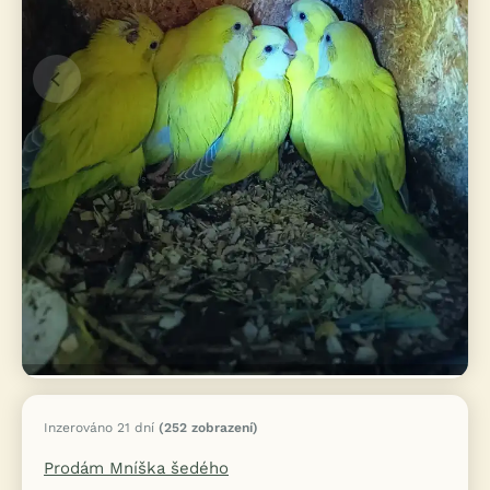
Inzerováno 21 dní
(252 zobrazení)
Prodám Mníška šedého