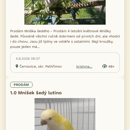
Prodám Mníška šedého - Prodám 4 letošní květnové Mníšky
šedé. Původně všichni ručně dokrmeni od prvních dní, ale vhodní
i do chovu. Jsou již týdny ve voliéře s ostatními. Mají kroužky,
pouze jeden má...
4.8.2026 09:07
Černovice, okr. Pelhřimov
kristyna...
48×
PRODÁM
1.0 Mníšek šedý lutino