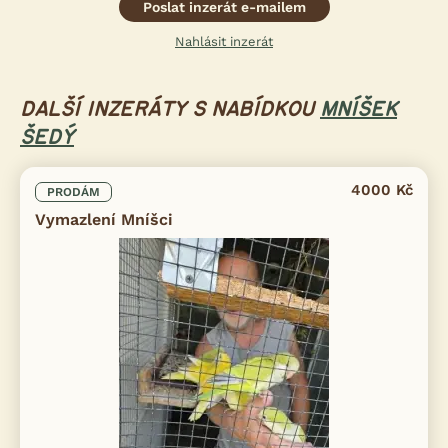
Poslat inzerát e-mailem
Nahlásit inzerát
DALŠÍ INZERÁTY S NABÍDKOU
MNÍŠEK
ŠEDÝ
4000 Kč
PRODÁM
Vymazlení Mníšci