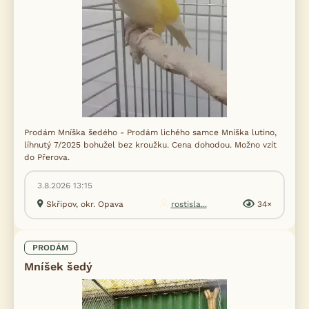
Prodám Mníška šedého - Prodám lichého samce Mníška lutino,
líhnutý 7/2025 bohužel bez kroužku. Cena dohodou. Možno vzít
do Přerova.
3.8.2026 13:15
Skřipov, okr. Opava
rostisla...
34×
PRODÁM
Mníšek šedý