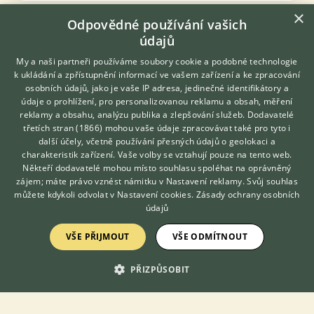
×
Odpovědné používání vašich
údajů
Zobrazit více inzerátů (43)
My a naši partneři používáme soubory cookie a podobné technologie
k ukládání a zpřístupnění informací ve vašem zařízení a ke zpracování
DISKUSE O MNÍŠKOVI ŠEDÉM
osobních údajů, jako je vaše IP adresa, jedinečné identifikátory a
údaje o prohlížení, pro personalizovanou reklamu a obsah, měření
reklamy a obsahu, analýzu publika a zlepšování služeb.
Dodavatelé
Téma
třetích stran (1866)
mohou vaše údaje zpracovávat také pro tyto i
Hledáte zvířecího kamaráda?
další účely, včetně používání přesných údajů o geolokaci a
Zdarma vám poradí
charakteristik zařízení. Vaše volby se vztahují pouze na tento web.
VETERINÁŘ ONLINE
Mníšek šedý, velikost klece
Někteří dodavatelé mohou místo souhlasu spoléhat na oprávněný
KONZULTOVAT S
zájem; máte právo vznést námitku v
Nastavení reklamy
. Svůj souhlas
17.4.2021 09:26
19
reakcí
VETERINÁŘEM
můžete kdykoli odvolat v
Nastavení cookies
.
Zásady ochrany osobních
údajů
Mníšek šedý chov v bytě
6.6.2018 11:51
7
reakcí
VŠE PŘIJMOUT
VŠE ODMÍTNOUT
Mníšek šedý jaká mutace?
PŘIZPŮSOBIT
8.8.2021 20:23
32
reakcí
Rada jaké krmivo pro mnichy