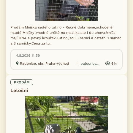
Prodám Mníška šedého lutino - Ručně dokrmené,ochočené
mladé Mníšky ,vhodné určitě na mazlíka,ale i do chovu.Mníšci
mají DNA a pevný kroužek.Lutino jsou 3 samci a ostatní 1 samec
a 3 samičky.Cena za lu...
4.8.2026 11:59
Radonice, okr. Praha-východ
balounov...
61×
PRODÁM
Letošní