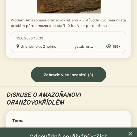
Prodám Amazoňana oranžovokřídlého - Z důvodu uvolnění místa
prodám páru amazonanu staří 10 let Více po telefonu
13.6.2026 16:33
Únanov, okr. Znojmo
galabron...
195×
Zobrazit více inzerátů (3)
DISKUSE O AMAZOŇANOVI
ORANŽOVOKŘÍDLÉM
Téma
×
Odpovědné používání vašich
Umělé slunce pro papouška