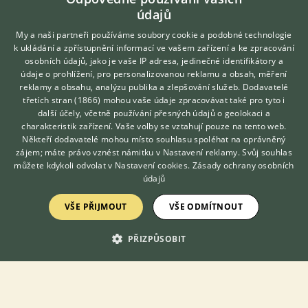
údajů
30.1.2021 09:21
21
reakcí
My a naši partneři používáme soubory cookie a podobné technologie
Amazoňan venezuelský
k ukládání a zpřístupnění informací ve vašem zařízení a ke zpracování
osobních údajů, jako je vaše IP adresa, jedinečné identifikátory a
24.2.2020 11:55
7
reakcí
údaje o prohlížení, pro personalizovanou reklamu a obsah, měření
reklamy a obsahu, analýzu publika a zlepšování služeb.
Dodavatelé
Amazoňan oranžovokřídlý – dokrmovat?
třetích stran (1866)
mohou vaše údaje zpracovávat také pro tyto i
Hledáte zvířecího kamaráda?
23.8.2020 11:25
13
reakcí
další účely, včetně používání přesných údajů o geolokaci a
Zdarma vám poradí
charakteristik zařízení. Vaše volby se vztahují pouze na tento web.
VETERINÁŘ ONLINE
Někteří dodavatelé mohou místo souhlasu spoléhat na oprávněný
Veterinář Jihomoravský kraj
KONZULTOVAT S
zájem; máte právo vznést námitku v
Nastavení reklamy
. Svůj souhlas
18.11.2019 16:52
2
reakcí
VETERINÁŘEM
můžete kdykoli odvolat v
Nastavení cookies
.
Zásady ochrany osobních
údajů
Amazoňan oranžovokřídlý chov
VŠE PŘIJMOUT
VŠE ODMÍTNOUT
9.8.2022 21:02
5
reakcí
Amazonan - spolocnik z prirodzeneho odchovu
PŘIZPŮSOBIT
20.1.2026 00:35
5
reakcí
Zobrazit více diskusí