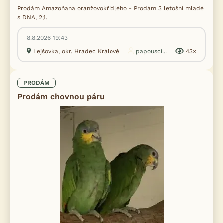
Prodám Amazoňana oranžovokřídlého - Prodám 3 letošní mladé
s DNA, 2,1.
8.8.2026 19:43
Lejšovka, okr. Hradec Králové
papousci...
43×
PRODÁM
Prodám chovnou páru