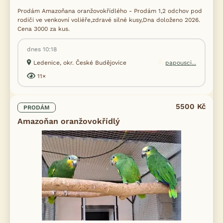
Prodám Amazoňana oranžovokřídlého - Prodám 1,2 odchov pod
rodiči ve venkovní voliéře,zdravé silné kusy,Dna doloženo 2026.
Cena 3000 za kus.
dnes 10:18
Ledenice, okr. České Budějovice
papousci...
11×
5500 Kč
PRODÁM
Amazoňan oranžovokřídlý