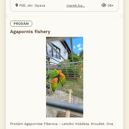
Píšť, okr. Opava
marek.ba...
38×
PRODÁM
Agapornis fishery
Prodám Agapornise Fišerova - Letošní mláďata. Kroužek. Dna