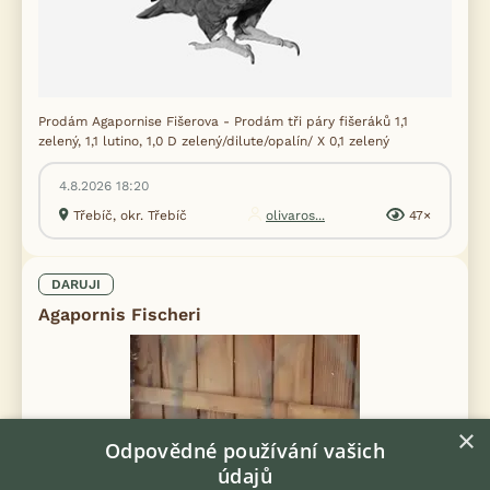
Prodám Agapornise Fišerova - Prodám tři páry fišeráků 1,1
zelený, 1,1 lutino, 1,0 D zelený/dilute/opalín/ X 0,1 zelený
4.8.2026 18:20
Třebíč, okr. Třebíč
olivaros...
47×
DARUJI
Agapornis Fischeri
×
Odpovědné používání vašich
údajů