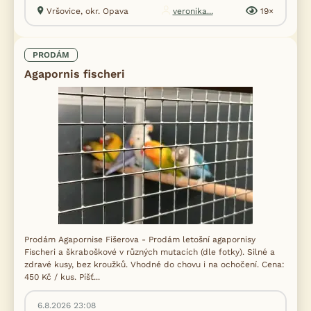
Vršovice, okr. Opava
veronika...
19×
PRODÁM
Agapornis fischeri
Prodám Agapornise Fišerova - Prodám letošní agapornisy
Fischeri a škraboškové v různých mutacích (dle fotky). Silné a
zdravé kusy, bez kroužků. Vhodné do chovu i na ochočení. Cena:
450 Kč / kus. Píšť...
6.8.2026 23:08