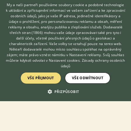
My a naši partneři používáme soubory cookie a podobné technologie
k ukládání a zpřístupnění informací ve vašem zařízení a ke zpracování
osobních údajů, jako je vaše IP adresa, jedinečné identifikátory a
údaje o prohlížení, pro personalizovanou reklamu a obsah, měření
reklamy a obsahu, analýzu publika a zlepšování služeb.
Dodavatelé
třetích stran (1866)
mohou vaše údaje zpracovávat také pro tyto i
Hledáte zvířecího kamaráda?
další účely, včetně používání přesných údajů o geolokaci a
Zdarma vám poradí
charakteristik zařízení. Vaše volby se vztahují pouze na tento web.
VETERINÁŘ ONLINE
Daruji Agapornise Fišerova - Dám zdarma 4 papoušky Agapornis
Někteří dodavatelé mohou místo souhlasu spoléhat na oprávněný
Fischeri, z důvodů stěhování
KONZULTOVAT S
zájem; máte právo vznést námitku v
Nastavení reklamy
. Svůj souhlas
VETERINÁŘEM
můžete kdykoli odvolat v
Nastavení cookies
.
Zásady ochrany osobních
4.8.2026 14:56
údajů
Borovnice, okr. Žďár nad Sázavou
bennjie
76×
VŠE PŘIJMOUT
VŠE ODMÍTNOUT
PŘIZPŮSOBIT
Zobrazit více inzerátů (20)
DISKUSE O AGAPORNISI FIŠEROVĚ