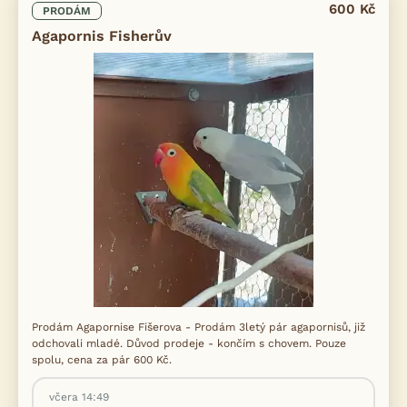
600 Kč
PRODÁM
Agapornis Fisherův
Prodám Agapornise Fišerova - Prodám 3letý pár agapornisů, již
odchovali mladé. Důvod prodeje - končím s chovem. Pouze
spolu, cena za pár 600 Kč.
včera 14:49