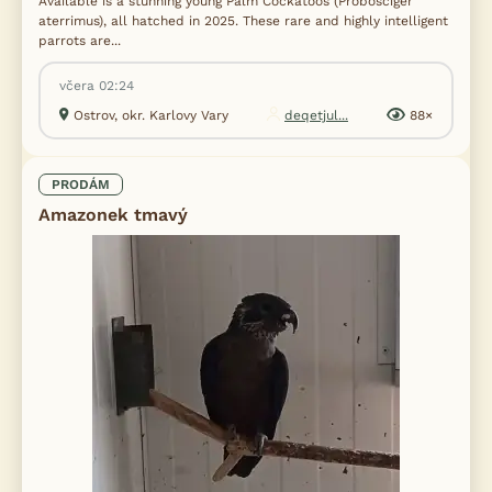
Available is a stunning young Palm Cockatoos (Probosciger
aterrimus), all hatched in 2025. These rare and highly intelligent
parrots are...
včera 02:24
Ostrov, okr. Karlovy Vary
deqetjul...
88×
PRODÁM
Amazonek tmavý