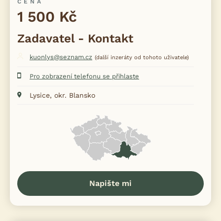
CENA
1 500 Kč
Zadavatel - Kontakt
kuonlys@seznam.cz
(další inzeráty od tohoto uživatele)
Pro zobrazení telefonu se přihlaste
Lysice, okr. Blansko
Napište mi