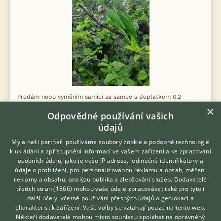
Prodám nebo vyměním samici za samce s doplatkem 0.2
amazona collaria, ručně dokrmené letošní.
×
Odpovědné používání vašich
údajů
2.8.2026 15:00
Dobrochov, okr. Prostějov
Fff
88×
My a naši partneři používáme soubory cookie a podobné technologie
k ukládání a zpřístupnění informací ve vašem zařízení a ke zpracování
osobních údajů, jako je vaše IP adresa, jedinečné identifikátory a
údaje o prohlížení, pro personalizovanou reklamu a obsah, měření
reklamy a obsahu, analýzu publika a zlepšování služeb.
Dodavatelé
Zobrazit více inzerátů (50)
třetích stran (1866)
mohou vaše údaje zpracovávat také pro tyto i
Hledáte zvířecího kamaráda?
další účely, včetně používání přesných údajů o geolokaci a
Zdarma vám poradí
charakteristik zařízení. Vaše volby se vztahují pouze na tento web.
VETERINÁŘ ONLINE
Někteří dodavatelé mohou místo souhlasu spoléhat na oprávněný
DISKUSE O DRUH NENÍ V SEZNAMU