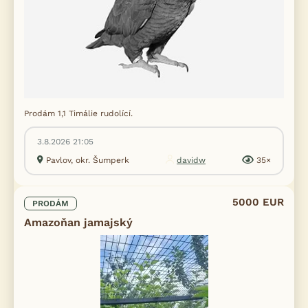
Prodám 1,1 Timálie rudolící.
3.8.2026 21:05
Pavlov, okr. Šumperk
davidw
35×
5000 EUR
PRODÁM
Amazoňan jamajský