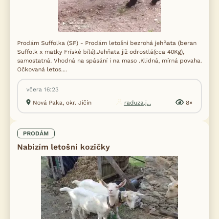
Prodám Suffolka (SF) - Prodám letošní bezrohá jehňata (beran
Suffolk x matky Fríské bílé).Jehňata již odrostlá(cca 40Kg),
samostatná. Vhodná na spásání i na maso .Klidná, mírná povaha.
Očkovaná letos....
včera 16:23
Nová Paka, okr. Jičín
raduza.j...
8×
PRODÁM
Nabízím letošní kozičky