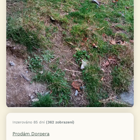
Inzerováno 85 dní
(362 zobrazení)
Prodám Dorpera