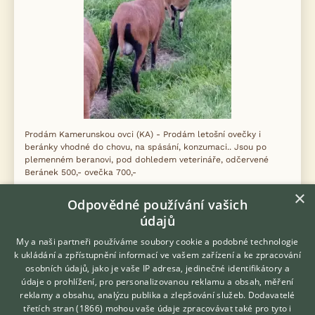
Prodám Kamerunskou ovci (KA) - Prodám letošní ovečky i
beránky vhodné do chovu, na spásání, konzumaci.. Jsou po
plemenném beranovi, pod dohledem veterináře, odčervené
Beránek 500,- ovečka 700,-
×
5.8.2026 07:37
Odpovědné používání vašich
údajů
Janov, okr. Bruntál
stolarna...
26×
My a naši partneři používáme soubory cookie a podobné technologie
k ukládání a zpřístupnění informací ve vašem zařízení a ke zpracování
osobních údajů, jako je vaše IP adresa, jedinečné identifikátory a
údaje o prohlížení, pro personalizovanou reklamu a obsah, měření
Zobrazit více inzerátů (103)
reklamy a obsahu, analýzu publika a zlepšování služeb.
Dodavatelé
třetích stran (1866)
mohou vaše údaje zpracovávat také pro tyto i
Hledáte zvířecího kamaráda?