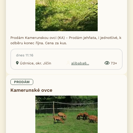
Prodám Kamerunskou ovci (KA) - Prodám jehňata, i jednotlivé, k
odběru konec října. Cena za kus.
dnes 11:16
Údrnice, okr. Jičín
alibaba6...
73×
PRODÁM
Kamerunské ovce