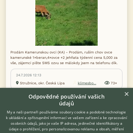
Prodám Kamerunskou ovci (KA) - Prodám, ruším chov ovce
kamerunské 1×beran,4×ovce +2 jehňata týdenní cena 5,000 za
vše, zájemci pište SMS ozvu se málokdy jsem na telefonu dík.
24.7.2026 12:13
Stružnice, okr. Česká Lípa
klimesbo...
73×
×
Odpovědné používání vašich
údajů
Zobrazit více inzerátů (22)
My a naši partneři používáme soubory cookie a podobné technologie
k ukládání a zpřístupnění informací ve vašem zařízení a ke zpracování
osobních údajů, jako je vaše IP adresa, jedinečné identifikátory a
údaje o prohlížení, pro personalizovanou reklamu a obsah, měření
DISKUSE O KAMERUNSKÉ OVCI (KA)