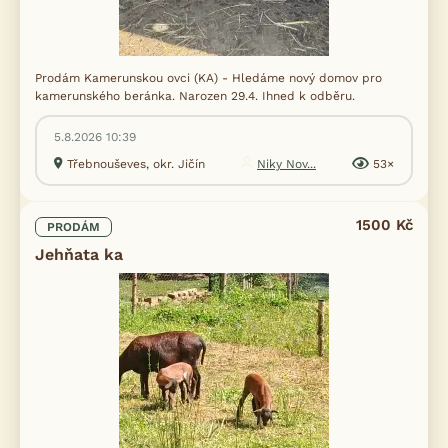
Prodám Kamerunskou ovci (KA) - Hledáme nový domov pro
kamerunského beránka. Narozen 29.4. Ihned k odběru.
5.8.2026 10:39
Třebnouševes, okr. Jičín
Niky Nov...
53×
1500 Kč
PRODÁM
Jehňata ka