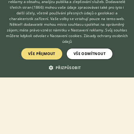
reklamy a obsahu, analýzu publika a zlepšování služeb.
Dodavatelé
třetích stran (1866)
mohou vaše údaje zpracovávat také pro tyto i
Hledáte zvířecího kamaráda?
další účely, včetně používání přesných údajů o geolokaci a
Zdarma vám poradí
Téma
charakteristik zařízení. Vaše volby se vztahují pouze na tento web.
VETERINÁŘ ONLINE
Někteří dodavatelé mohou místo souhlasu spoléhat na oprávněný
KONZULTOVAT S
Kamerunské ovce jen na seně
zájem; máte právo vznést námitku v
Nastavení reklamy
. Svůj souhlas
VETERINÁŘEM
můžete kdykoli odvolat v
Nastavení cookies
.
Zásady ochrany osobních
18.2.2019 20:30
7
reakcí
údajů
Ovce a říje
VŠE PŘIJMOUT
VŠE ODMÍTNOUT
7.9.2020 17:12
2
reakcí
PŘIZPŮSOBIT
Kamerunská ovce ve svahu
20.3.2018 12:59
18
reakcí
Jahna
15.6.2019 18:22
21
reakcí
Dá sa vychovať kamerunská ovečka?
12.7.2018 22:00
2
reakcí
Jak je dlouhá březost u kamerunské ovce?