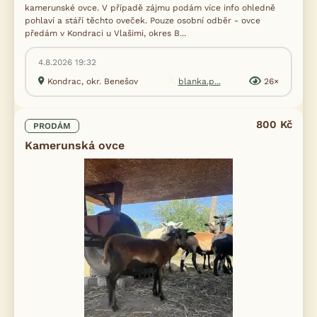
kamerunské ovce. V případě zájmu podám více info ohledně
pohlaví a stáří těchto oveček. Pouze osobní odběr - ovce
předám v Kondraci u Vlašimi, okres B...
4.8.2026 19:32
Kondrac, okr. Benešov
blanka.p...
26×
800 Kč
PRODÁM
Kamerunská ovce