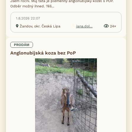
Jsem roční. Můj táta je plemenný anglonubijský kozel s POP.
Odběr možný ihned. Těš...
1.8.2026 22:07
Žandov, okr. Česká Lípa
jana.dol...
24×
PRODÁM
Anglonubijská koza bez PoP