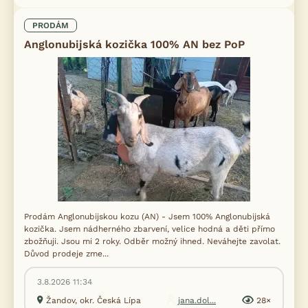
PRODÁM
Anglonubijská kozička 100% AN bez PoP
Prodám Anglonubijskou kozu (AN) - Jsem 100% Anglonubijská
kozička. Jsem nádherného zbarvení, velice hodná a děti přímo
zbožňuji. Jsou mi 2 roky. Odběr možný ihned. Neváhejte zavolat.
Důvod prodeje zme...
3.8.2026 11:34
Žandov, okr. Česká Lípa
jana.dol...
28×