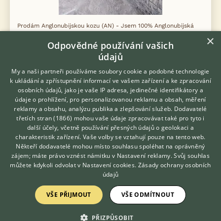
Prodám Anglonubijskou kozu (AN) - Jsem 100% Anglonubijská
kozička. Jsem hodná, velice kontaktní a zvyklá na děti. Jsem v
×
Odpovědné používání vašich
laktaci, takže dávám mléko. Odběr možný ihned. Více informací
se dozvíte od pán...
údajů
My a naši partneři používáme soubory cookie a podobné technologie
31.7.2026 08:43
k ukládání a zpřístupnění informací ve vašem zařízení a ke zpracování
Žandov, okr. Česká Lípa
jana.dol...
30×
osobních údajů, jako je vaše IP adresa, jedinečné identifikátory a
údaje o prohlížení, pro personalizovanou reklamu a obsah, měření
reklamy a obsahu, analýzu publika a zlepšování služeb.
Dodavatelé
třetích stran (1866)
mohou vaše údaje zpracovávat také pro tyto i
Hledáte zvířecího kamaráda?
další účely, včetně používání přesných údajů o geolokaci a
Zdarma vám poradí
Zobrazit více inzerátů (11)
charakteristik zařízení. Vaše volby se vztahují pouze na tento web.
VETERINÁŘ ONLINE
Někteří dodavatelé mohou místo souhlasu spoléhat na oprávněný
KONZULTOVAT S
zájem; máte právo vznést námitku v
Nastavení reklamy
. Svůj souhlas
VETERINÁŘEM
DISKUSE O ANGLONUBIJSKÉ KOZE (AN)
můžete kdykoli odvolat v
Nastavení cookies
.
Zásady ochrany osobních
údajů
Téma
VŠE PŘIJMOUT
VŠE ODMÍTNOUT
Ivm
PŘIZPŮSOBIT