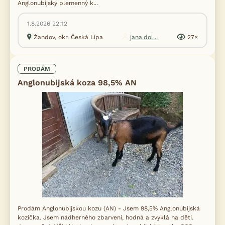
Anglonubijský plemenný k...
1.8.2026 22:12
Žandov, okr. Česká Lípa
jana.dol...
27×
PRODÁM
Anglonubijská koza 98,5% AN
Prodám Anglonubijskou kozu (AN) - Jsem 98,5% Anglonubijská
kozička. Jsem nádherného zbarvení, hodná a zvyklá na děti.