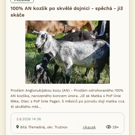
PRODÁM
100% AN kozlík po skvělé dojnici - spěchá - již
skáče
Prodám Anglonubijskou kozu (AN) - Prodám odrohovaného 100%
AN kozlíka, narozeného koncem února. Již sk Matka s PoP linie
Mike, Otec s PoP linie Pagan. 5 měsíců po porodu dojí matka cca
4l skvělého mlé...
3.8.2026 14:36
Bílá Třemešná, okr. Trutnov
rikacek
29×