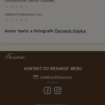
Ohodnotťe tento článek:
Celkové hodnocení
:
(
0
x)
Autor textu a fotografií
Červená tlapka
KONTAKT DO REDAKCE WEBU
redakce@ifauna.cz
nonstop