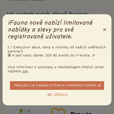
Jak registr psích dárců funguje
iFauna nově nabízí limitované
Červená tlapka
propojuje majitele a veterináře
×
nabídky a slevy pro své
registrované uživatele.
s potenciálními dárci krve. Vyhledávání
v databázi probíhá na základě PSČ a je rychlé
👉 Exkluzivní akce, slevy a novinky od našich ověřených
partnerů
a efektivní. Jakmile najdete vhodného dárce,
🎁 A teď navíc dárek: 200 Kč kredit do F-konta. 🎉
lze jej kontaktovat prostřednictvím formuláře,
Více informací o souhlasu s marketingem třetích stran
po jehož odeslání přijde vybranému člověku
najdete
.
zde
SMS s žádostí o pomoc. Abyste zvýšili svou
šanci na úspěch, můžete odeslat libovolný
PŘIHLÁSIT SE K NEWSLETTERU A VYZVEDNOUT DÁREK. 🎁
počet žádostí.
NE, DĚKUJI