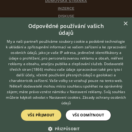
DOMOVSKÁ STRÁNKA
INZERCE
DISKUSE
×
ČLÁNKY
Odpovědné používání vašich
CHOVATELSKÉ STANICE
údajů
ATLAS
My a naši partneři používáme soubory cookie a podobné technologie
VÝBĚR VHODNÉHO PLEMENE
k ukládání a zpřístupnění informací ve vašem zařízení a ke zpracování
osobních údajů, jako je vaše IP adresa, jedinečné identifikátory a
údaje o prohlížení, pro personalizovanou reklamu a obsah, měření
O nás
reklamy a obsahu, analýzu publika a zlepšování služeb.
Dodavatelé
třetích stran (1866)
mohou vaše údaje zpracovávat také pro tyto i
Kontakt
Hledáte zvířecího kamaráda?
další účely, včetně používání přesných údajů o geolokaci a
Zdarma vám poradí
Možnosti zvýraznění inzerátů
charakteristik zařízení. Vaše volby se vztahují pouze na tento web.
VETERINÁŘ ONLINE
Podmínky užití
Někteří dodavatelé mohou místo souhlasu spoléhat na oprávněný
KONZULTOVAT S
zájem; máte právo vznést námitku v
Nastavení reklamy
. Svůj souhlas
Zpracování osobních údajů
VETERINÁŘEM
můžete kdykoli odvolat v
Nastavení cookies
.
Zásady ochrany osobních
údajů
Přihlášení
VŠE PŘIJMOUT
VŠE ODMÍTNOUT
Registrace
PŘIZPŮSOBIT