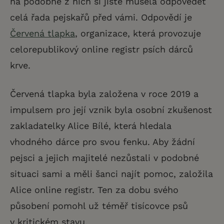
na podobné z nich si jistě musela odpovědět
celá řada pejskařů před vámi. Odpovědí je
Červená tlapka
, organizace, která provozuje
celorepublikový online registr psích dárců
krve.
Červená tlapka byla založena v roce 2019 a
impulsem pro její vznik byla osobní zkušenost
zakladatelky Alice Bílé, která hledala
vhodného dárce pro svou fenku. Aby žádní
pejsci a jejich majitelé nezůstali v podobné
situaci sami a měli šanci najít pomoc, založila
Alice online registr. Ten za dobu svého
působení pomohl už téměř tisícovce psů
v kritickém stavu.