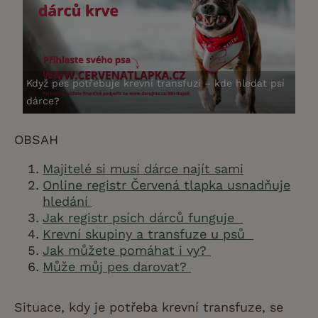
Když pes potřebuje krevní transfuzi – kde hledat psí
dárce?
OBSAH
Majitelé si musí dárce najít sami
Online registr Červená tlapka usnadňuje
hledání
Jak registr psích dárců funguje
Krevní skupiny a transfuze u psů
Jak můžete pomáhat i vy?
Může můj pes darovat?
Situace, kdy je potřeba krevní transfuze, se