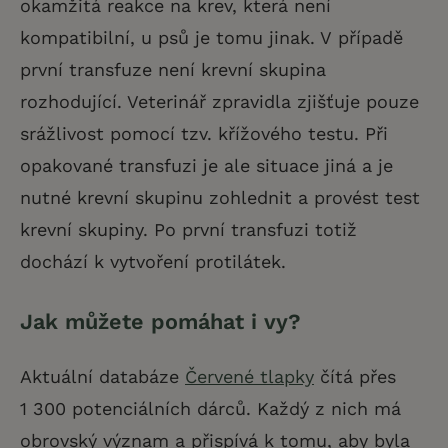
okamžitá reakce na krev, která není
kompatibilní, u psů je tomu jinak. V případě
první transfuze není krevní skupina
rozhodující. Veterinář zpravidla zjišťuje pouze
srážlivost pomocí tzv. křížového testu. Při
opakované transfuzi je ale situace jiná a je
nutné krevní skupinu zohlednit a provést test
krevní skupiny. Po první transfuzi totiž
dochází k vytvoření protilátek.
Jak můžete pomáhat i vy?
Aktuální databáze
Červené tlapky
čítá přes
1 300 potenciálních dárců. Každý z nich má
obrovský význam a přispívá k tomu, aby byla