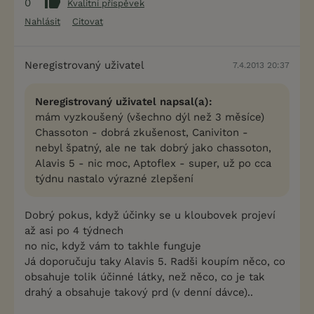
0
Kvalitní příspěvek
Nahlásit
Citovat
Neregistrovaný uživatel
7.4.2013 20:37
Neregistrovaný uživatel napsal(a):
mám vyzkoušený (všechno dýl než 3 měsíce)
Chassoton - dobrá zkušenost, Caniviton -
nebyl špatný, ale ne tak dobrý jako chassoton,
Alavis 5 - nic moc, Aptoflex - super, už po cca
týdnu nastalo výrazné zlepšení
Dobrý pokus, když účinky se u kloubovek projeví
až asi po 4 týdnech
no nic, když vám to takhle funguje
Já doporučuju taky Alavis 5. Radši koupím něco, co
obsahuje tolik účinné látky, než něco, co je tak
drahý a obsahuje takový prd (v denní dávce)..