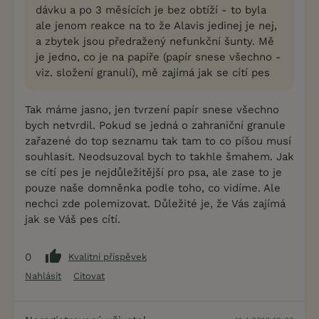
dávku a po 3 měsících je bez obtíží - to byla
ale jenom reakce na to že Alavis jedinej je nej,
a zbytek jsou předražený nefunkční šunty. Mě
je jedno, co je na papíře (papír snese všechno -
viz. složení granulí), mě zajímá jak se cítí pes
Tak máme jasno, jen tvrzení papír snese všechno
bych netvrdil. Pokud se jedná o zahraniční granule
zařazené do top seznamu tak tam to co píšou musí
souhlasit. Neodsuzoval bych to takhle šmahem. Jak
se cítí pes je nejdůležitější pro psa, ale zase to je
pouze naše domněnka podle toho, co vidíme. Ale
nechci zde polemizovat. Důležité je, že Vás zajímá
jak se Váš pes cítí.
0
Kvalitní příspěvek
Nahlásit
Citovat