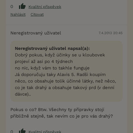
0
Kvalitní příspěvek
Nahlásit
Citovat
Neregistrovaný uživatel
7.4.2013 20:45
Neregistrovaný uživatel napsal(a):
Dobrý pokus, když účinky se u kloubovek
projeví až asi po 4 týdnech
no nic, když vám to takhle funguje
Já doporučuju taky Alavis 5. Radši koupím
něco, co obsahuje tolik účinné látky, než něco,
co je tak drahý a obsahuje takový prd (v denní
dávce)..
Pokus o co? Btw. Všechny ty přípravky stojí
přibližně stejně, tak nevím co je pro vás drahý?
0
Kvalitní příspěvek