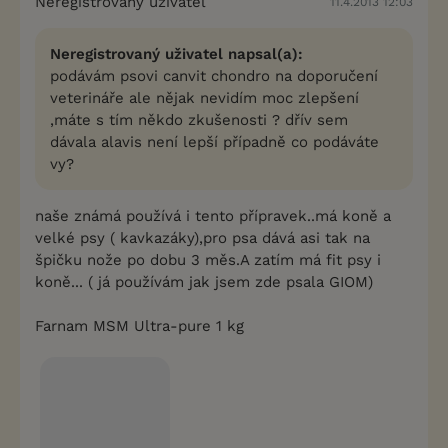
Neregistrovaný uživatel
11.4.2013 12:03
Neregistrovaný uživatel napsal(a):
podávám psovi canvit chondro na doporučení
veterináře ale nějak nevidím moc zlepšení
,máte s tím někdo zkušenosti ? dřív sem
dávala alavis není lepší případně co podáváte
vy?
naše známá používá i tento přípravek..má koně a
velké psy ( kavkazáky),pro psa dává asi tak na
špičku nože po dobu 3 měs.A zatím má fit psy i
koně... ( já používám jak jsem zde psala GIOM)
Farnam MSM Ultra-pure 1 kg