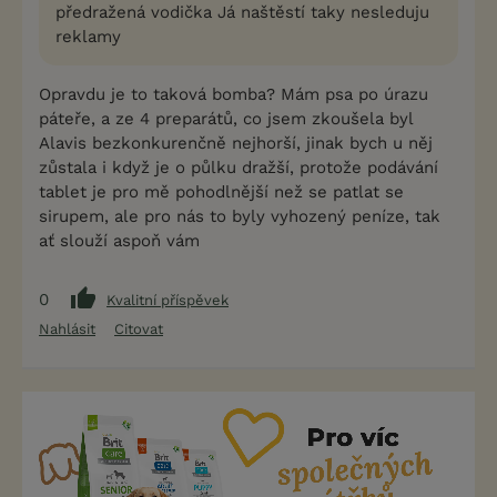
předražená vodička Já naštěstí taky nesleduju
reklamy
Opravdu je to taková bomba? Mám psa po úrazu
páteře, a ze 4 preparátů, co jsem zkoušela byl
Alavis bezkonkurenčně nejhorší, jinak bych u něj
zůstala i když je o půlku dražší, protože podávání
tablet je pro mě pohodlnější než se patlat se
sirupem, ale pro nás to byly vyhozený peníze, tak
ať slouží aspoň vám
0
Kvalitní příspěvek
Nahlásit
Citovat