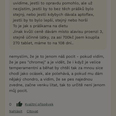
uvidíme, jestli to opravdu pomohlo, ale už
nezjistím, jestli by to bez těch prášků bylo
stejný, nebo jestli kdybych dávala aptoflex,
jestli by to bylo lepší, stejný nebo horší
To je jak s práškama na dietu
Jinak kvůli ceně dávám místo alavisu proenzi 3,
stejně účinné látky, za asi 700kč jsem koupila
270 tablet, máme to na 108 dní..
nemyslím, že je to jenom náš pocit - pokud vidím,
že je pes "chromej" a je vidět, že i když je velice
temperamentní a běhat by chtěl tak za mnou sice
chodí jako ocásek, ale polehává, a pokud mu dám
nějaký chondro, a vidím, že se pes najednou
zvedne, začne venku lítat, tak to určitě není jenom
můj pocit.
0
Kvalitní příspěvek
Nahlásit
Citovat