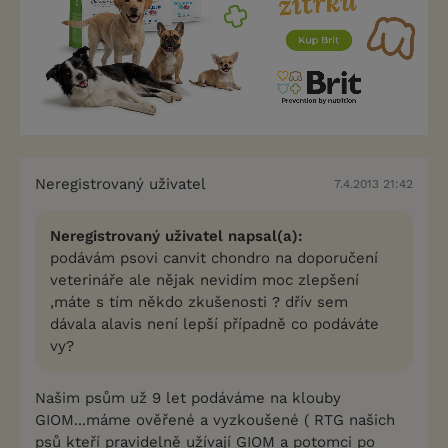
Neregistrovaný uživatel
7.4.2013 21:42
Neregistrovaný uživatel napsal(a):
podávám psovi canvit chondro na doporučení
veterináře ale nějak nevidím moc zlepšení
,máte s tím někdo zkušenosti ? dřív sem
dávala alavis není lepší případně co podáváte
vy?
Našim psům už 9 let podáváme na klouby
GIOM...máme ověřené a vyzkoušené ( RTG našich
psů kteří pravidelně užívají GIOM a potomci po