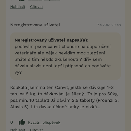
Nahlásit
Citovat
Neregistrovaný uživatel
7.4.2013 20:48
Neregistrovaný uživatel napsal(a):
podávám psovi canvit chondro na doporučení
veterináře ale nějak nevidím moc zlepšení
,máte s tím někdo zkušenosti ? dřív sem
dávala alavis není lepší případně co podáváte
vy?
Koukala jsem na ten Canvit, jestli se dávkuje 1-3
tab. na 5 kg, to dávkování je šílený.. To je pro 50kg
psa min. 10 tablet! Já dávám 2,5 tablety (Proenzi 3,
Alavis 5). I ta dávka účinné látky je nízká...
0
Kvalitní příspěvek
Nahlásit
Citovat