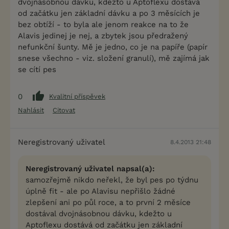
dvojnásobnou dávku, kdežto u Aptoflexu dostává
od začátku jen základní dávku a po 3 měsících je
bez obtíží - to byla ale jenom reakce na to že
Alavis jedinej je nej, a zbytek jsou předražený
nefunkční šunty. Mě je jedno, co je na papíře (papír
snese všechno - viz. složení granulí), mě zajímá jak
se cítí pes
0
Kvalitní příspěvek
Nahlásit
Citovat
Neregistrovaný uživatel
8.4.2013 21:48
Neregistrovaný uživatel napsal(a):
samozřejmě nikdo neřekl, že byl pes po týdnu
úplně fit - ale po Alavisu nepřišlo žádné
zlepšení ani po půl roce, a to první 2 měsíce
dostával dvojnásobnou dávku, kdežto u
Aptoflexu dostává od začátku jen základní