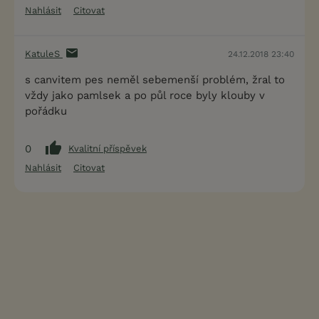
Nahlásit
Citovat
KatuleS
24.12.2018 23:40
s canvitem pes neměl sebemenší problém, žral to
vždy jako pamlsek a po půl roce byly klouby v
pořádku
0
Kvalitní příspěvek
Nahlásit
Citovat