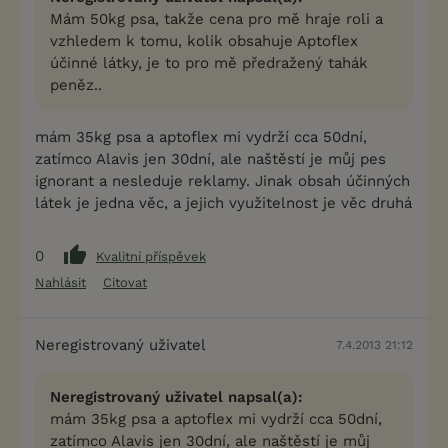
Mám 50kg psa, takže cena pro mě hraje roli a
vzhledem k tomu, kolik obsahuje Aptoflex
účinné látky, je to pro mě předražený tahák
peněz..
mám 35kg psa a aptoflex mi vydrží cca 50dní,
zatímco Alavis jen 30dní, ale naštěstí je můj pes
ignorant a nesleduje reklamy. Jinak obsah účinných
látek je jedna věc, a jejich využitelnost je věc druhá
0
Kvalitní příspěvek
Nahlásit
Citovat
Neregistrovaný uživatel
7.4.2013 21:12
Neregistrovaný uživatel napsal(a):
mám 35kg psa a aptoflex mi vydrží cca 50dní,
zatímco Alavis jen 30dní, ale naštěstí je můj