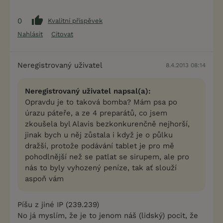
0
Kvalitní příspěvek
Nahlásit
Citovat
Neregistrovaný uživatel
8.4.2013 08:14
Neregistrovaný uživatel napsal(a):
Opravdu je to taková bomba? Mám psa po
úrazu páteře, a ze 4 preparátů, co jsem
zkoušela byl Alavis bezkonkurenčně nejhorší,
jinak bych u něj zůstala i když je o půlku
dražší, protože podávání tablet je pro mě
pohodlnější než se patlat se sirupem, ale pro
nás to byly vyhozený peníze, tak ať slouží
aspoň vám
Píšu z jiné IP (239.239)
No já myslím, že je to jenom náš (lidský) pocit, že