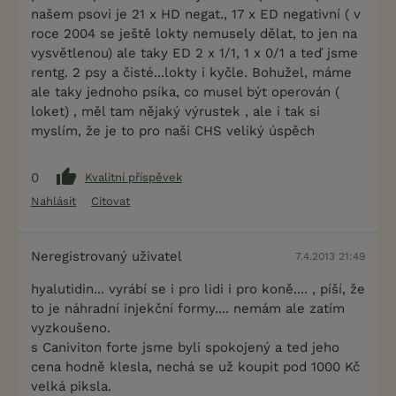
našem psovi je 21 x HD negat., 17 x ED negativní ( v
roce 2004 se ještě lokty nemusely dělat, to jen na
vysvětlenou) ale taky ED 2 x 1/1, 1 x 0/1 a teď jsme
rentg. 2 psy a čisté...lokty i kyčle. Bohužel, máme
ale taky jednoho psíka, co musel být operován (
loket) , měl tam nějaký výrustek , ale i tak si
myslím, že je to pro naši CHS veliký úspěch
0
Kvalitní příspěvek
Nahlásit
Citovat
Neregistrovaný uživatel
7.4.2013 21:49
hyalutidin... vyrábí se i pro lidi i pro koně.... , píší, že
to je náhradní injekční formy.... nemám ale zatím
vyzkoušeno.
s Caniviton forte jsme byli spokojený a ted jeho
cena hodně klesla, nechá se už koupit pod 1000 Kč
velká piksla.