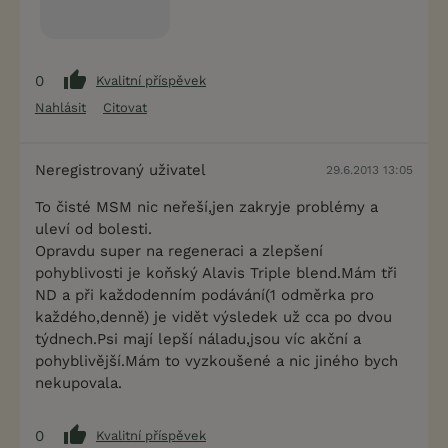
0
Kvalitní příspěvek
Nahlásit
Citovat
Neregistrovaný uživatel
29.6.2013 13:05
To čisté MSM nic neřeší,jen zakryje problémy a
uleví od bolesti.
Opravdu super na regeneraci a zlepšení
pohyblivosti je koňský Alavis Triple blend.Mám tři
ND a při každodenním podávání(1 odměrka pro
každého,denně) je vidět výsledek už cca po dvou
týdnech.Psi mají lepší náladu,jsou víc akční a
pohyblivější.Mám to vyzkoušené a nic jiného bych
nekupovala.
0
Kvalitní příspěvek