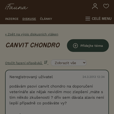
CELÉ MENU
INZERCE
DISKUSE
ČLÁNKY
« Zpět na výpis diskusních vláken
CANVIT CHONDRO
Přidejte téma
Otočit řazení příspěvků
Neregistrovaný uživatel
24.3.2013 12:34
podávám psovi canvit chondro na doporučení
veterináře ale nějak nevidím moc zlepšení ,máte s
tím někdo zkušenosti ? dřív sem dávala alavis není
lepší případně co podáváte vy?