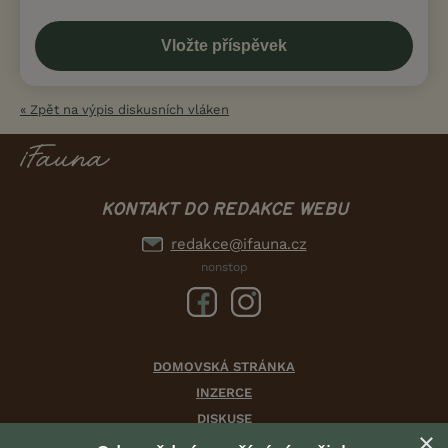
« Zpět na výpis diskusních vláken
KONTAKT DO REDAKCE WEBU
redakce@ifauna.cz
nonstop
DOMOVSKÁ STRÁNKA
INZERCE
DISKUSE
×
ČLÁNKY