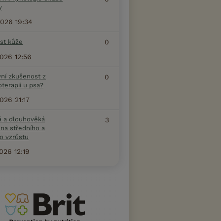
y
2026 19:34
ost kůže
0
2026 12:56
vní zkušenost z
0
terapii u psa?
2026 21:17
á a dlouhověká
3
na středního a
o vzrůstu
2026 12:19