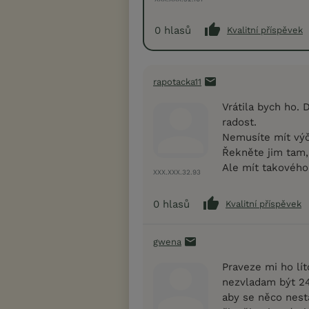
0
hlasů
Kvalitní příspěvek
rapotacka11
Vrátila bych ho. 
radost.
Nemusíte mít výči
Řekněte jim tam, 
Ale mít takového 
XXX.XXX.32.93
0
hlasů
Kvalitní příspěvek
gwena
Praveze mi ho lít
nezvladam být 24
aby se něco nesta