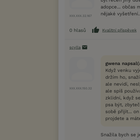
adopce... občas m
nějaké vyšetření..
XXX.XXX.32.167
0
hlasů
Kvalitní příspěvek
scylla
gwena napsal(
Když venku vyj
držím ho, snaž
ale nevidí, nes
XXX.XXX.150.32
ale spíš použí
zklidní, když s
psa být, zbyte
sobě přijít... 
projdete a máte
Snažila bych se 