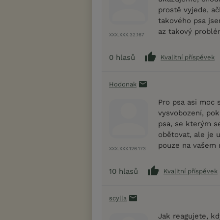
prostě vyjede, ač
takového psa jse
az takový problém
XXX.XXX.32.167
0
hlasů
Kvalitní příspěvek
Hodonak
Pro psa asi moc s
vysvobození, pok
psa, se kterým se
obětovat, ale je 
pouze na vašem ro
XXX.XXX.126.173
10
hlasů
Kvalitní příspěvek
scylla
Jak reagujete, k