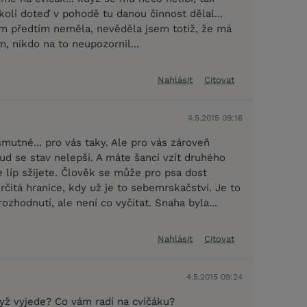
koli doteď v pohodě tu danou činnost dělal...
m předtím neměla, nevěděla jsem totiž, že má
, nikdo na to neupozornil...
Nahlásit
Citovat
4.5.2015 09:16
mutné... pro vás taky. Ale pro vás zároveň
ud se stav nelepší. A máte šanci vzít druhého
 líp sžijete. Člověk se může pro psa dost
určitá hranice, kdy už je to sebemrskačství. Je to
zhodnutí, ale není co vyčítat. Snaha byla...
Nahlásit
Citovat
4.5.2015 09:24
dyž vyjede? Co vám radí na cvičáku?