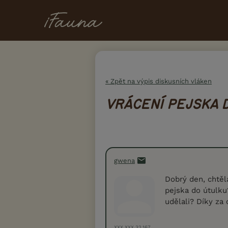
« Zpět na výpis diskusních vláken
VRÁCENÍ PEJSKA 
gwena
Dobrý den, chtěla
pejska do útulku
udělali? Díky za 
XXX.XXX.32.167