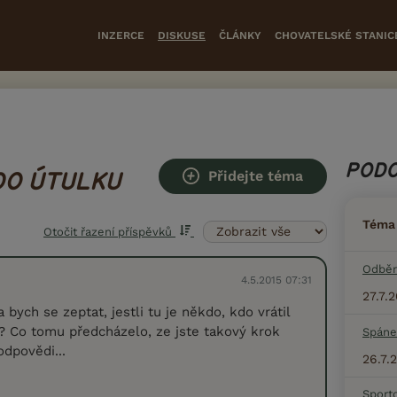
INZERCE
DISKUSE
ČLÁNKY
CHOVATELSKÉ STANIC
PODO
Přidejte téma
DO ÚTULKU
Téma
Otočit řazení příspěvků
Odběr
4.5.2015 07:31
27.7.
 bych se zeptat, jestli tu je někdo, kdo vrátil
? Co tomu předcházelo, ze jste takový krok
Spáne
odpovědi...
26.7.
Sport