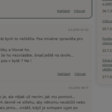
u noh
26.7.
Nahlásit
Citovat
Citliv
25.7.
4.5.2015 07:43
Dál bych to neřešila. Psa míváme zpravidla pro
Poziti
chemo
tky a litovat ho.
22.7.
že ho nezvládáte. Snad ještě na dvoře...
psa v bytě ? Ne !
Zdrav
pleme
většíh
Nahlásit
Citovat
27.7.
4.5.2015 08:17
o je, ale nějak už nevím, jak mu pomoct...
h denně ve střehu, aby někomu neublížil nebo
lo jemu... zvlášť, když je schopen vyjet po