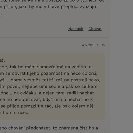
i přijde, jako by mu v hlavě preplo... zvazuju i
.
Nahlásit
Citovat
4.5.2015 13:15
a):
ede, tak ho mám samozřejmě na vodítku a
ím se odvrátit jeho pozornost na něco co zná,
lyší... doma vesměs totéž, má na postroji ocko,
vám povel, nejlépe umí sedni a pak se celkem
edne... na cvičáku, a nejen tam, radili nechat
čně ho neobtezovat, když lezi a nechat ho k
on se přijde pomazlit a rád, ale pak kolem něj
 ho na ruce...
jeho chování předcházet, to znamená číst ho a