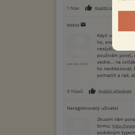
1
hlas
Kvalitní příspěvek
gwena
Když venku vyje
ho, snažím se odv
neslyší... doma v
používám povel, 
sedne... na cvičá
XXX.XXX.32.167
ho neobtezovat, k
pomazlit a rád, a
0
hlasů
Kvalitní příspěvek
Neregistrovaný uživatel
Zkusím Vám porad
birmu:
http://www
podobným typem p