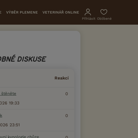
E
VÝBĚR PLEMENE
VETERINÁŘ ONLINE
Přihlásit
Oblíbené
BNÉ DISKUSE
Reakcí
 štěněte
0
2026 19:33
k
0
2026 23:51
ovní kynologie chůze
0