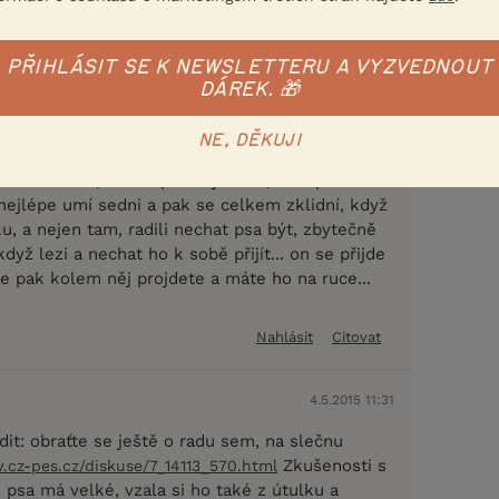
Nahlásit
Citovat
PŘIHLÁSIT SE K NEWSLETTERU A VYZVEDNOUT
DÁREK. 🎁
4.5.2015 09:57
de, tak ho mám samozřejmě na vodítku a držím
NE, DĚKUJI
rátit jeho pozornost na něco co zná, ale nevidí,
esměs totéž, má na postroji ocko, ale spíš
nejlépe umí sedni a pak se celkem zklidní, když
ku, a nejen tam, radili nechat psa být, zbytečně
dyž lezi a nechat ho k sobě přijít... on se přijde
le pak kolem něj projdete a máte ho na ruce...
Nahlásit
Citovat
4.5.2015 11:31
it: obraťte se ještě o radu sem, na slečnu
Zkušenosti s
.cz-pes.cz/diskuse/7_14113_570.html
sa má velké, vzala si ho také z útulku a