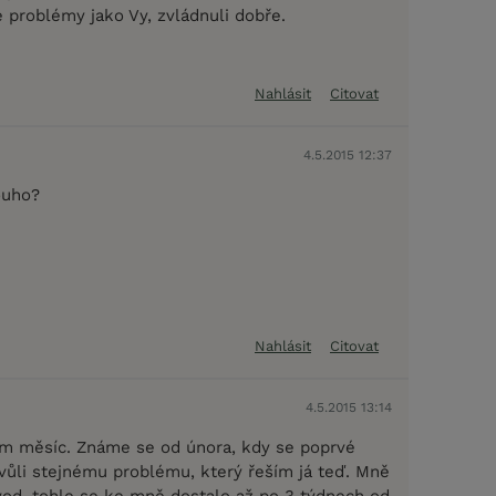
 problémy jako Vy, zvládnuli dobře.
Nahlásit
Citovat
4.5.2015 12:37
ouho?
Nahlásit
Citovat
4.5.2015 13:14
m měsíc. Známe se od února, kdy se poprvé
kvůli stejnému problému, který řeším já teď. Mně
ůvod, tohle se ke mně dostalo až po 3 týdnech od