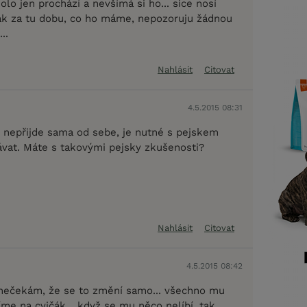
olo jen prochází a nevšímá si ho... sice nosí
ak za tu dobu, co ho máme, nepozoruju žádnou
..
Nahlásit
Citovat
4.5.2015 08:31
nepřijde sama od sebe, je nutné s pejskem
ávat. Máte s takovými pejsky zkušenosti?
Nahlásit
Citovat
4.5.2015 08:42
nečekám, že se to změní samo... všechno mu
me na cvičák... když se mu něco nelíbí, tak