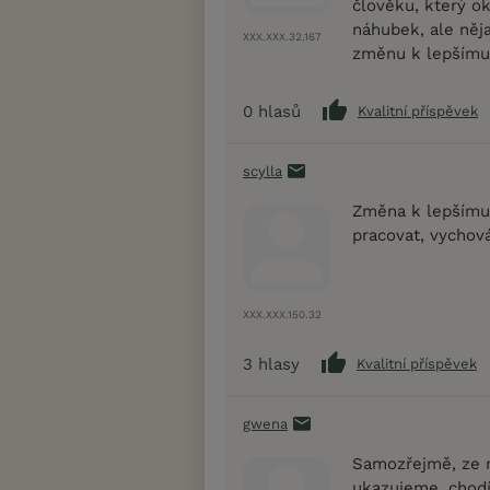
člověku, který ok
náhubek, ale něj
XXX.XXX.32.167
změnu k lepšímu.
0
hlasů
Kvalitní příspěvek
scylla
Změna k lepšímu 
pracovat, vychov
XXX.XXX.150.32
3
hlasy
Kvalitní příspěvek
gwena
Samozřejmě, ze 
ukazujeme, chodí