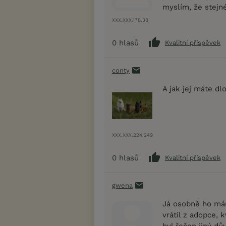
myslím, že stejné
XXX.XXX.178.38
0
hlasů
Kvalitní příspěvek
conty
A jak jej máte dl
XXX.XXX.224.249
0
hlasů
Kvalitní příspěvek
gwena
Já osobně ho má
vrátil z adopce, 
byl řečen jiný d