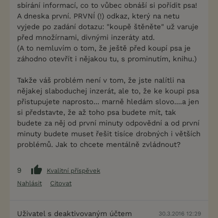
sbírání informací, co to vůbec obnáší si pořídit psa!
A dneska první. PRVNÍ (!) odkaz, který na netu
vyjede po zadání dotazu: "koupě štěněte" už varuje
před množírnami, divnými inzeráty atd.
(A to nemluvím o tom, že ještě před koupí psa je
záhodno otevřít i nějakou tu, s prominutím, knihu.)
Takže váš problém není v tom, že jste nalítli na
nějakej slaboduchej inzerát, ale to, že ke koupi psa
přistupujete naprosto... marně hledám slovo....a jen
si představte, že až toho psa budete mít, tak
budete za něj od první minuty odpovědní a od první
minuty budete muset řešit tisíce drobných i větších
problémů. Jak to chcete mentálně zvládnout?
9
Kvalitní příspěvek
Nahlásit
Citovat
Uživatel s deaktivovaným účtem
30.3.2016 12:29