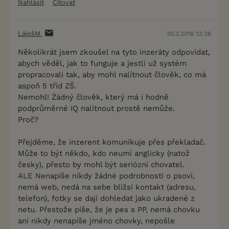
Nahlásit
Citovat
LájošM
30.3.2016 12:36
Několikrát jsem zkoušel na tyto inzeráty odpovídat,
abych věděl, jak to funguje a jestli už systém
propracovali tak, aby mohl nalítnout člověk, co má
aspoň 5 tříd ZŠ.
Nemohl! Źádný člověk, který má i hodně
podprůměrné IQ nalítnout prostě nemůže.
Proč?
Přejděme, že inzerent komunikuje přes překladač.
Může to být někdo, kdo neumí anglicky (natož
česky), přesto by mohl být seriózní chovatel.
ALE Nenapíše nikdy žádné podrobnosti o psovi,
nemá web, nedá na sebe bližsí kontakt (adresu,
telefon), fotky se dají dohledat jako ukradené z
netu. Přestože píše, že je pes s PP, nemá chovku
ani nikdy nenapíše jméno chovky, nepošle