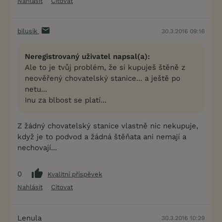
Nahlásit
Citovat
bilusik
30.3.2016 09:16
Neregistrovaný uživatel napsal(a):
Ale to je tvůj problém, že si kupuješ štěně z
neověřený chovatelský stanice... a ještě po
netu...
Inu za blbost se platí...
Z žádný chovatelský stanice vlastně nic nekupuje,
když je to podvod a žádná štěňata ani nemají a
nechovají...
0
Kvalitní příspěvek
Nahlásit
Citovat
Lenula
30.3.2016 10:29