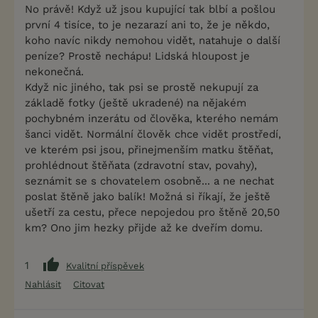
No právě! Když už jsou kupující tak blbí a pošlou
první 4 tisíce, to je nezarazí ani to, že je někdo,
koho navíc nikdy nemohou vidět, natahuje o další
peníze? Prostě nechápu! Lidská hloupost je
nekonečná.
Když nic jiného, tak psi se prostě nekupují za
základě fotky (ještě ukradené) na nějakém
pochybném inzerátu od člověka, kterého nemám
šanci vidět. Normální člověk chce vidět prostředí,
ve kterém psi jsou, přinejmenším matku štěňat,
prohlédnout štěňata (zdravotní stav, povahy),
seznámit se s chovatelem osobně... a ne nechat
poslat štěně jako balík! Možná si říkají, že ještě
ušetří za cestu, přece nepojedou pro štěně 20,50
km? Ono jim hezky přijde až ke dveřím domu.
1
Kvalitní příspěvek
Nahlásit
Citovat