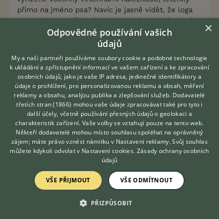
přímo na jméno psa? Navíc je jasně vidět, že loga
leteckých společností jsou na papír nakopírovaná.
×
Odpovědné používání vašich
Když po nich chcete jejich adresu, nějakou si
vymyslí, dokonce i pošlou fotku nějakého domu se
údajů
zahradou. Ale když si najedete na google mapy,
My a naši partneři používáme soubory cookie a podobné technologie
takový dům tam neexistuje (pokud vůbec existuje
k ukládání a zpřístupnění informací ve vašem zařízení a ke zpracování
ta ulice).
osobních údajů, jako je vaše IP adresa, jedinečné identifikátory a
Kdo by si dával takovou práci kvůli pár korunám,
údaje o prohlížení, pro personalizovanou reklamu a obsah, měření
reklamy a obsahu, analýzu publika a zlepšování služeb.
Dodavatelé
aby platit veterinární vyšetření, speciální přepravku
třetích stran (1866)
mohou vaše údaje zpracovávat také pro tyto i
do letadla, ještě jel mnoho kilometrů na letiště,
Hledáte zvířecího kamaráda?
další účely, včetně používání přesných údajů o geolokaci a
Zdarma vám poradí
trávil hodiny vyřizováním, jen aby někomu v ČR
charakteristik zařízení. Vaše volby se vztahují pouze na tento web.
VETERINÁŘ ONLINE
dodal levného psa? Vždyť by to ještě dotoval
Někteří dodavatelé mohou místo souhlasu spoléhat na oprávněný
Vtipné bylo i vysvětlení, proč platit na WU a ne na
KONZULTOVAT S
zájem; máte právo vznést námitku v
Nastavení reklamy
. Svůj souhlas
VETERINÁŘEM
účet. prý na účet by to trvalo dlouho
můžete kdykoli odvolat v
Nastavení cookies
.
Zásady ochrany osobních
údajů
Takže fakt nelituji nikoho, kdo jim peníze pošle,
VŠE PŘIJMOUT
VŠE ODMÍTNOUT
protože to musí být nějaký nesvéprávný milionář a
mají si ho ošetřovatelé lépe hlídat.
PŘIZPŮSOBIT
14
Kvalitní příspěvek