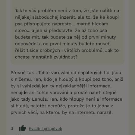
Takže váš problém není v tom, že jste nalítli na
nějakej slaboduchej inzerát, ale to, že ke koupi
psa přistupujete naprosto... marně hledám
slovo....a jen si představte, že až toho psa
budete mít, tak budete za něj od první minuty
odpovědní a od první minuty budete muset
řešit tisíce drobných i větších problémů. Jak to
chcete mentálně zvládnout?
Přesně tak . Tahle varování od napálených lidí jsou
k ničemu. Ten, kdo je hloupý a koupí bez toho, aniž
by si vyhledal jen ty nejzákladnější informace,
nenajde ani tohle varování a prostě naletí stejně
jako tady Lenula. Ten, kdo hloupý není a informace
si hledá, naletět nemůže, protože je to jedna z
prvních věcí, na kterou by na internetu narazil.
3
Kvalitní příspěvek