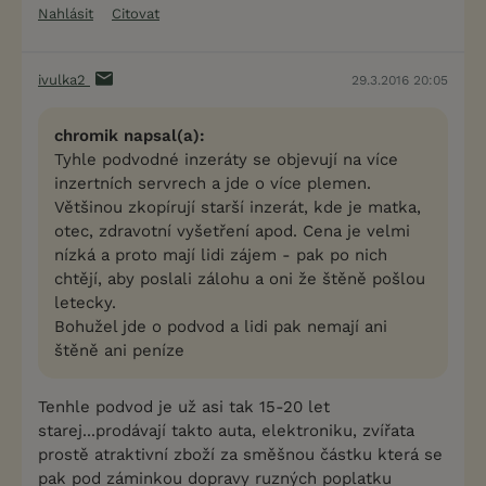
Nahlásit
Citovat
ivulka2
29.3.2016 20:05
chromik napsal(a):
Tyhle podvodné inzeráty se objevují na více
inzertních servrech a jde o více plemen.
Většinou zkopírují starší inzerát, kde je matka,
otec, zdravotní vyšetření apod. Cena je velmi
nízká a proto mají lidi zájem - pak po nich
chtějí, aby poslali zálohu a oni že štěně pošlou
letecky.
Bohužel jde o podvod a lidi pak nemají ani
štěně ani peníze
Tenhle podvod je už asi tak 15-20 let
starej...prodávají takto auta, elektroniku, zvířata
prostě atraktivní zboží za směšnou částku která se
pak pod záminkou dopravy ruzných poplatku