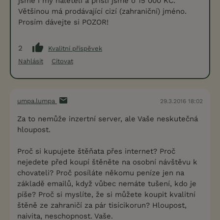
jsme i my naletěli a přišli jsme o 15 000 KČ.
Většinou má prodávající cizí (zahraniční) jméno.
Prosím dávejte si POZOR!
2
Kvalitní příspěvek
Nahlásit
Citovat
umpa.lumpa
29.3.2016 18:02
Za to nemůže inzertní server, ale Vaše neskutečná
hloupost.
Proč si kupujete štěňata přes internet? Proč
nejedete před koupí štěněte na osobní návštěvu k
chovateli? Proč posíláte někomu peníze jen na
základě emailů, když vůbec nemáte tušení, kdo je
píše? Proč si myslíte, že si můžete koupit kvalitní
štěně ze zahraničí za pár tisícikorun? Hloupost,
naivita, neschopnost. Vaše.