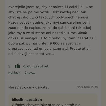
Zverejnila jsem to, aby nenaleteli i dalsi lidi. A ne
aby jste se po me vozili. Holt kazdej neni tak
chytrej jako vy. O takovych podvodech nemusi
kazdy vedet ( stejne jako my) samozrejme sem
zase nekdo napise, ze nikdo dalsi neni tak blbej
jako my a ze si stene ani nezaslouzime. Jinak
odkaz uz nenajdu je to dlouho, byl tam inzerat za 5
000 a pak po nas chteli 9 600 za specialni
prepravu, vydirali emocionalne atd. Proste at si
dalsi davaji pozor tot vse...
3
Kvalitní příspěvek
Nahlásit
Citovat
Neregistrovaný uživatel
30.3.2016 10:39
bilusik napsal(a):
Z žádný chovatelský stanice vlastně nic