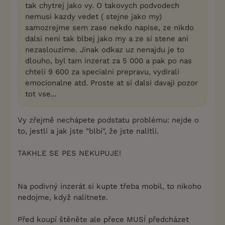
tak chytrej jako vy. O takovych podvodech
nemusi kazdy vedet ( stejne jako my)
samozrejme sem zase nekdo napise, ze nikdo
dalsi neni tak blbej jako my a ze si stene ani
nezaslouzime. Jinak odkaz uz nenajdu je to
dlouho, byl tam inzerat za 5 000 a pak po nas
chteli 9 600 za specialni prepravu, vydirali
emocionalne atd. Proste at si dalsi davaji pozor
tot vse...
Vy zřejmě nechápete podstatu problému: nejde o
to, jestli a jak jste "blbí", že jste nalítli.
TAKHLE SE PES NEKUPUJE!
Na podivný inzerát si kupte třeba mobil, to nikoho
nedojme, když nalítnete.
Před koupí štěněte ale přece MUSÍ předcházet