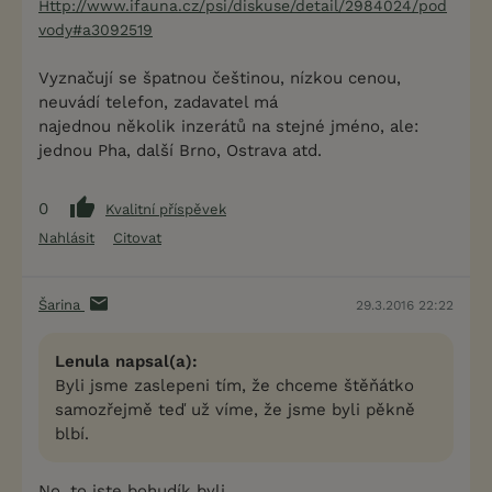
Http://www.ifauna.cz/psi/diskuse/detail/2984024/pod
vody#a3092519
Vyznačují se špatnou češtinou, nízkou cenou,
neuvádí telefon, zadavatel má
najednou několik inzerátů na stejné jméno, ale:
jednou Pha, další Brno, Ostrava atd.
0
Kvalitní příspěvek
Nahlásit
Citovat
Šarina
29.3.2016 22:22
Lenula napsal(a):
Byli jsme zaslepeni tím, že chceme štěňátko
samozřejmě teď už víme, že jsme byli pěkně
blbí.
No, to jste bohudík byli...