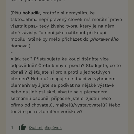
(Píšu
bohudík
, protože si nemyslím, že
takto...ehm...nepřipravený člověk má morální právo
vlastnit psa- tedy živého tvora, který je na něm
plně závislý. To není jako nalítnout při koupi
mobilu. Štěně by mělo přicházet do
připraveného
domova.)
-
A jak teď? Přistupujete ke koupi štěněte více
odpovědně? Čtete knihy o psech? Studujete, co to
obnáší? Zjišťujete si pro a proti u jednotlivých
plemen? Nebo už mapujete situaci ve vybraném
plemeni? Byli jste se podívat na nějaké výstavě
nebo na jiné psí akci, abyste se s plemenem
seznámili osobně, případně jste si zjistili něco
přímo od chovatelů, majitelů/vystavovatelů? Nebo
toužíte po roztomilém voříškovi?
4
Kvalitní příspěvek