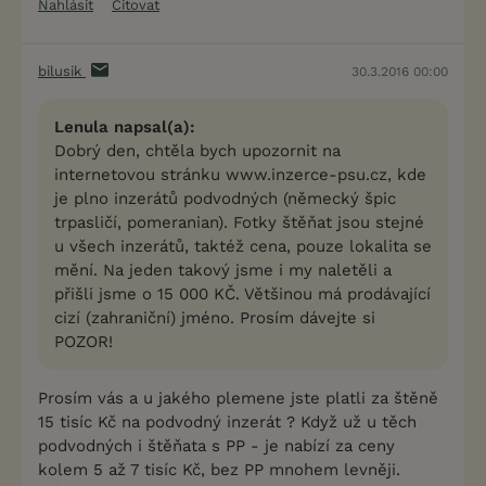
Nahlásit
Citovat
bilusik
30.3.2016 00:00
Lenula napsal(a):
Dobrý den, chtěla bych upozornit na
internetovou stránku www.inzerce-psu.cz, kde
je plno inzerátů podvodných (německý špic
trpasličí, pomeranian). Fotky štěňat jsou stejné
u všech inzerátů, taktéž cena, pouze lokalita se
mění. Na jeden takový jsme i my naletěli a
přišli jsme o 15 000 KČ. Většinou má prodávající
cizí (zahraniční) jméno. Prosím dávejte si
POZOR!
Prosím vás a u jakého plemene jste platli za štěně
15 tisíc Kč na podvodný inzerát ? Když už u těch
podvodných i štěňata s PP - je nabízí za ceny
kolem 5 až 7 tisíc Kč, bez PP mnohem levněji.