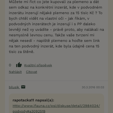
Můžete mi říct co jste kupovali za plemeno a dát
sem odkaz na konkrétní inzerát, kde v podvodném
inzerátu inzerují nějaké plemeno za 15 tisíc Kč ? To
bych chtěl vidět na vlastní oči - jak říkám, v
podvodných inzerátech je inzerují i s PP daleko
levněji než vy uvádíte - právě proto, aby nalákali na
nesmyslně levnou cenu. Takže vaše tvrzení mi
nějak nesedí - napiště plemeno a hoďte sem link
na ten podvodný inzerát, kde byla údajně cena 15
tisíc za štěně.
0
Kvalitní příspěvek
Nahlásit
Citovat
bilusik
30.3.2016 00:03
rapotacka11 napsal(a):
Http://www.ifauna.cz/psi/diskuse/detail/2984024/
podvody#a3092519