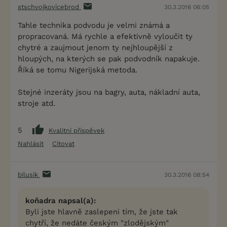
stschvojkovicebrod
30.3.2016 06:05
Tahle technika podvodu je velmi známá a
propracovaná. Má rychle a efektivně vyloučit ty
chytré a zaujmout jenom ty nejhloupější z
hloupých, na kterých se pak podvodník napakuje.
Říká se tomu Nigerijská metoda.
Stejné inzeráty jsou na bagry, auta, nákladní auta,
stroje atd.
5
Kvalitní příspěvek
Nahlásit
Citovat
bilusik
30.3.2016 08:54
koňadra napsal(a):
Byli jste hlavně zaslepeni tím, že jste tak
chytří, že nedáte českým "zlodějským"