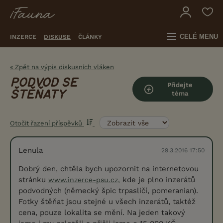
CELÉ MENU
INZERCE
DISKUSE
ČLÁNKY
« Zpět na výpis diskusních vláken
PODVOD SE
Přidejte
ŠTĚŇATY
téma
Otočit řazení příspěvků
Lenula
29.3.2016 17:50
Dobrý den, chtěla bych upozornit na internetovou
stránku
kde je plno inzerátů
www.inzerce-psu.cz,
podvodných (německý špic trpasličí, pomeranian).
Fotky štěňat jsou stejné u všech inzerátů, taktéž
cena, pouze lokalita se mění. Na jeden takový