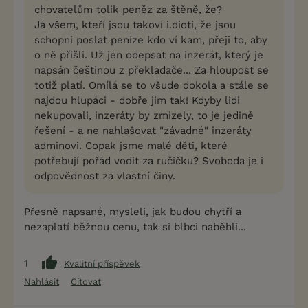
chovatelům tolik peněz za štěně, že?
Já všem, kteří jsou takoví i.dioti, že jsou
schopni poslat peníze kdo ví kam, přeji to, aby
o ně přišli. Už jen odepsat na inzerát, který je
napsán češtinou z překladače... Za hloupost se
totiž platí. Omílá se to všude dokola a stále se
najdou hlupáci - dobře jim tak! Kdyby lidi
nekupovali, inzeráty by zmizely, to je jediné
řešení - a ne nahlašovat "závadné" inzeráty
adminovi. Copak jsme malé děti, které
potřebují pořád vodit za ručičku? Svoboda je i
odpovědnost za vlastní činy.
Přesně napsané, mysleli, jak budou chytří a
nezaplatí běžnou cenu, tak si blbci naběhli...
1
Kvalitní příspěvek
Nahlásit
Citovat