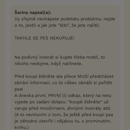
Šarina napsal(a):
Vy zřejmě nechápete podstatu problému: nejde
o to, jestli a jak jste "blbí", že jste nalítli.
TAKHLE SE PES NEKUPUJE!
Na podivný inzerát si kupte třeba mobil, to
nikoho nedojme, když nalítnete.
Před koupí štěněte ale přece MUSÍ předcházet
sbírání informací, co to vůbec obnáší si pořídit
psa!
A dneska první. PRVNÍ (!) odkaz, který na netu
vyjede po zadání dotazu: "koupě štěněte" už
varuje před množírnami, divnými inzeráty atd.
(A to nemluvím o tom, že ještě před koupí psa
je záhodno otevřít i nějakou tu, s prominutím,
knihu.)