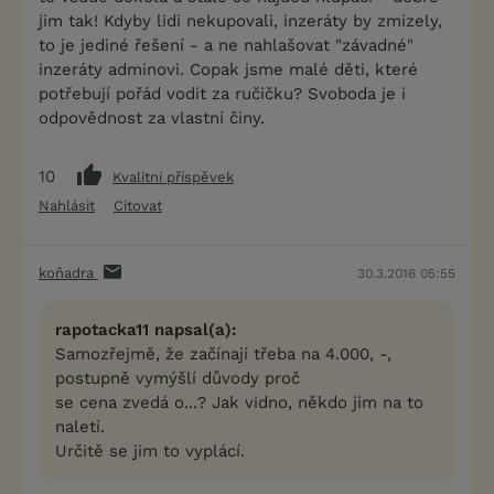
jim tak! Kdyby lidi nekupovali, inzeráty by zmizely,
to je jediné řešení - a ne nahlašovat "závadné"
inzeráty adminovi. Copak jsme malé děti, které
potřebují pořád vodit za ručičku? Svoboda je i
odpovědnost za vlastní činy.
10
Kvalitní příspěvek
Nahlásit
Citovat
koňadra
30.3.2016 05:55
rapotacka11 napsal(a):
Samozřejmě, že začínají třeba na 4.000, -,
postupně vymýšlí důvody proč
se cena zvedá o...? Jak vidno, někdo jim na to
naletí.
Určitě se jim to vyplácí.