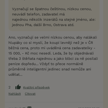
Vyznačují se špatnou češtinou, nízkou cenou,
neuvádí telefon, zadavatel má
najednou několik inzerátů na stejné jméno, ale:
jednou Pha, další Brno, Ostrava atd.
Ano, vyznačují se velmi nízkou cenou, aby nalákali
hlupáky co si myslí, že koupí levněji než je v ČR
běžná cena, proto mi uváděná cena zadavatelky -
15 000, - Kč moc nesedí. Leda, že by objednávali
třeba 3 štěňata najednou a jako blbci za ně posílali
peníze dopředu... Vždyť to přece normálně
průměrně inteligentní jedinec snad nemůže ani
udělat...
2
Kvalitní příspěvek
Nahlásit
Citovat