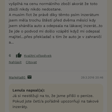
vyšplhá na cenu normálního zboží akorát že toto
zboží nikdy nikdo nedostane.
A musím řict že právě díky těmto psím inzerátum
jsem měla trochu štěstí před dvěma měsící kdy
jsem sháněla auto a odepsala na lákavej inzerát...to
že jde o podvod mi došlo vzápětí když mi odepsal
majitel...přes překladač s tím že auto je v zahraničí
a...
6
Kvalitní příspěvek
Nahlásit
Citovat
Markéta80
29.3.2016 20:46
Lenula napsal(a):
Já si nestěžuji na to, že jsme přišli o peníze.
Pokud jste četl/a pořádně upozorňuji na takové
inzeráty.