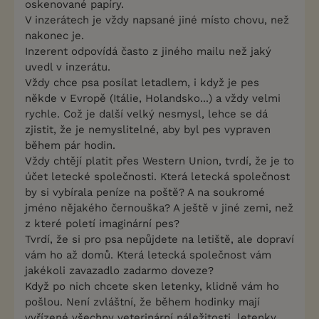
oskenované papíry.
V inzerátech je vždy napsané jiné místo chovu, než
nakonec je.
Inzerent odpovídá často z jiného mailu než jaký
uvedl v inzerátu.
Vždy chce psa posílat letadlem, i když je pes
někde v Evropě (Itálie, Holandsko...) a vždy velmi
rychle. Což je další velký nesmysl, lehce se dá
zjistit, že je nemyslitelné, aby byl pes vypraven
během pár hodin.
Vždy chtějí platit přes Western Union, tvrdí, že je to
účet letecké společnosti. Která letecká společnost
by si vybírala peníze na poště? A na soukromé
jméno nějakého černouška? A ještě v jiné zemi, než
z které poletí imaginární pes?
Tvrdí, že si pro psa nepůjdete na letiště, ale dopraví
vám ho až domů. Která letecká společnost vám
jakékoli zavazadlo zadarmo doveze?
Když po nich chcete sken letenky, klidně vám ho
pošlou. Není zvláštní, že během hodinky mají
vyřízené všechny veterinární náležitosti, letenky