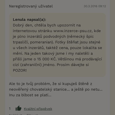
Neregistrovaný uživatel
30.3.2016 09:12
Lenula napsal(a):
Dobrý den, chtěla bych upozornit na
internetovou stránku www.inzerce-psu.cz, kde
je plno inzerátů podvodných (německý špic
trpasličí, pomeranian). Fotky štěňat jsou stejné
u všech inzerátů, taktéž cena, pouze lokalita se
mění. Na jeden takový jsme i my naletěli a
přišli jsme o 15 000 KČ. Většinou má prodávající
cizí (zahraniční) jméno. Prosím dávejte si
POZOR!
Ale to je tvůj problém, že si kupuješ štěně z
neověřený chovatelský stanice... a ještě po netu...
Inu za blbost se platí...
1
Kvalitní příspěvek