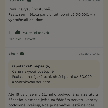
rapotacka11
30.3.2016 00:09
Cenu navyšují postupně...
Psala sem nějaká paní, chtěli po ní už 5O.000, - a
vyhrožovali soudem...
1
Kvalitní příspěvek
Nahlásit
Citovat
bilusik
30.3.2016 00:12
rapotacka11 napsal(a):
Cenu navyšují postupně...
Psala sem nějaká paní, chtěli po ní už 5O.000, -
a vyhrožovali soudem...
Ale 15 tisíc jsem u žádného podvodného inzerátu u
žádného plemene ještě na žádném serveru kam ty
podvodné vkládají, kde je nemažou ještě neviděl.