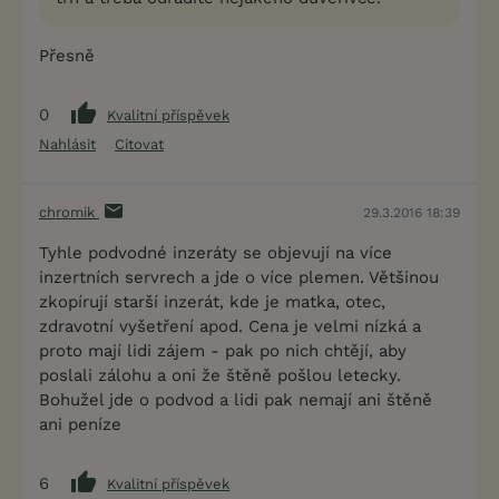
Přesně
0
Kvalitní příspěvek
Nahlásit
Citovat
chromik
29.3.2016 18:39
Tyhle podvodné inzeráty se objevují na více
inzertních servrech a jde o více plemen. Většinou
zkopírují starší inzerát, kde je matka, otec,
zdravotní vyšetření apod. Cena je velmi nízká a
proto mají lidi zájem - pak po nich chtějí, aby
poslali zálohu a oni že štěně pošlou letecky.
Bohužel jde o podvod a lidi pak nemají ani štěně
ani peníze
6
Kvalitní příspěvek