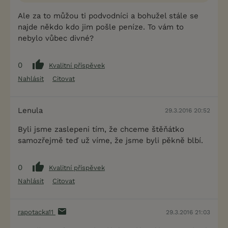
Ale za to můžou ti podvodníci a bohužel stále se
najde někdo kdo jim pošle peníze. To vám to
nebylo vůbec divné?
0
Kvalitní příspěvek
Nahlásit
Citovat
Lenula
29.3.2016 20:52
Byli jsme zaslepeni tím, že chceme štěňátko
samozřejmě teď už víme, že jsme byli pěkně blbí.
0
Kvalitní příspěvek
Nahlásit
Citovat
rapotacka11
29.3.2016 21:03