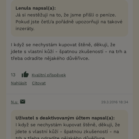
Lenula napsal(a):
Já si nestěžuji na to, že jsme přišli o peníze.
Pokud jste četl/a pořádně upozorňuji na takové
inzeráty.
I když se nechystám kupovat štěně, děkuji, že
jdete s vlastní kůží - špatnou zkušeností - na trh a
třeba odradíte nějakého důvěřivce.
13
Kvalitní příspěvek
Nahlásit
Citovat
N.u
29.3.2016 18:34
Uživatel s deaktivovaným účtem napsal(a):
I když se nechystám kupovat štěně, děkuji, že
jdete s vlastní kůží - špatnou zkušeností - na
trh a třeba odradíte nějakého důvěřivce.