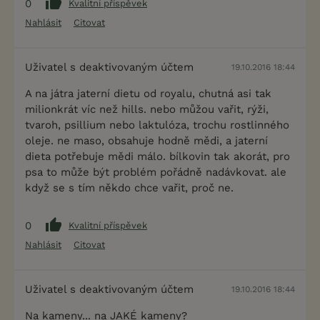
0
Kvalitní příspěvek
Nahlásit
Citovat
Uživatel s deaktivovaným účtem
19.10.2016 18:44
A na játra jaterní dietu od royalu, chutná asi tak
milionkrát víc než hills. nebo můžou vařit, rýži,
tvaroh, psillium nebo laktulóza, trochu rostlinného
oleje. ne maso, obsahuje hodně mědi, a jaterní
dieta potřebuje mědi málo. bílkovin tak akorát, pro
psa to může být problém pořádně nadávkovat. ale
když se s tím někdo chce vařit, proč ne.
0
Kvalitní příspěvek
Nahlásit
Citovat
Uživatel s deaktivovaným účtem
19.10.2016 18:44
Na kameny... na JAKÉ kameny?