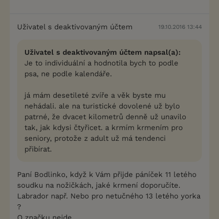
Uživatel s deaktivovaným účtem
19.10.2016 13:44
Uživatel s deaktivovaným účtem napsal(a):
Je to individuální a hodnotila bych to podle
psa, ne podle kalendáře.
já mám desetileté zvíře a věk byste mu
nehádali. ale na turistické dovolené už bylo
patrné, že dvacet kilometrů denně už unavilo
tak, jak kdysi čtyřicet. a krmím krmením pro
seniory, protože z adult už má tendenci
přibírat.
Paní Bodlinko, když k Vám přijde páníček 11 letého
soudku na nožičkách, jaké krmení doporučíte.
Labrador např. Nebo pro netučného 13 letého yorka
?
O značku nejde.