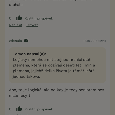
utahala
0
Kvalitní příspěvek
Nahlásit
Citovat
zdenula
18.10.2016 22:41
Terven napsal(a):
Logicky nemohou mít stejnou hranici stáří
plemena, která se dožívají deseti let i míň a
plemena, jejichž délka života je téměř ještě
jednou taková.
Ano, to je logické, ale od kdy je tedy seniorem pes
malé rasy ?
0
Kvalitní příspěvek