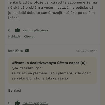
fenku brzdit protože venku rychle zapomene že má
nějaký už problém a večerní vstávání s pelíšku už
je na delší dobu to samé rozejít nožičku po delším
ležení.
0
Kvalitní příspěvek
Nahlásit
Citovat
lesnížínka
18.10.2016 12:47
Uživatel s deaktivovaným účtem napsal(a):
"jak to vidite Vy? "
že záleží na plemeni...jsou plemena, kde dožít
se věku 8,5 roku je takřka zázrak...
Berňáci
0
Kvalitní příspěvek