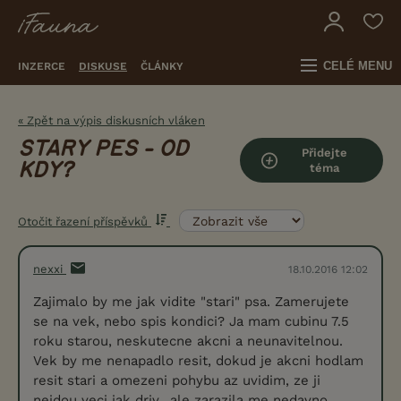
CELÉ MENU
INZERCE
DISKUSE
ČLÁNKY
« Zpět na výpis diskusních vláken
STARY PES - OD
Přidejte
KDY?
téma
Otočit řazení příspěvků
nexxi
18.10.2016 12:02
Zajimalo by me jak vidite "stari" psa. Zamerujete
se na vek, nebo spis kondici? Ja mam cubinu 7.5
roku starou, neskutecne akcni a neunavitelnou.
Vek by me nenapadlo resit, dokud je akcni hodlam
resit stari a omezeni pohybu az uvidim, ze ji
nejdou veci jak driv.. ale zarazila me nedavno