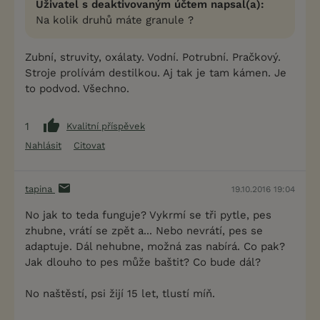
Uživatel s deaktivovaným účtem napsal(a):
Na kolik druhů máte granule ?
Zubní, struvity, oxálaty. Vodní. Potrubní. Pračkový.
Stroje prolívám destilkou. Aj tak je tam kámen. Je
to podvod. Všechno.
1
Kvalitní příspěvek
Nahlásit
Citovat
tapina
19.10.2016 19:04
No jak to teda funguje? Vykrmí se tři pytle, pes
zhubne, vrátí se zpět a... Nebo nevrátí, pes se
adaptuje. Dál nehubne, možná zas nabírá. Co pak?
Jak dlouho to pes může baštit? Co bude dál?
No naštěstí, psi žijí 15 let, tlustí míň.