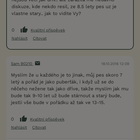
diskuze, kde nekdo resil, ze 8.5 lety pes uz je
vlastne stary.. jak to vidite Vy?
0
Kvalitní příspěvek
Nahlásit
Citovat
Sam 90210
18.10.2016 12:09
Myslím že u každého je to jinak, můj pes skoro 7
letý a pořád je jako puberťák, i když už se do
něčeho nežene tak jako dříve, takže myslím jak mu
bude tak 9-10 let už bude stárnout a starý bude,
jestli vše bude v pořádku až tak ve 13-15.
0
Kvalitní příspěvek
Nahlásit
Citovat