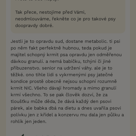
Tak přece, nestojíme před Vámi,
neodmlouváme, řekněte co je pro takové psy
doopravdy dobré.
Jestli je to opravdu sud, dostane metabolic. ti psi
po něm fakt perfektně hubnou, teda pokud je
majitel schopný krmit psa opravdu jen odměřenou
dávkou granulí. a nemá babičku, tchýni či jiné
příbuzenstvo. senior na udržení váhy. ale je to
těžké. ono tihle lidi s vykrmenými psy jatečné
kondice prostě obecně nejsou schopní rozumně
krmit NIC. Všeho dávají hromady a mimo granulí
krmí všechno. To se pak člověk dozví, že za
tloušťku může děda, že dává každý den psovi
párek, ale babka dbá na dietu a dnes uvařila psovi
polívku jen z křídel a konzervu mu dala jen půlku a
rohlík jen jeden.