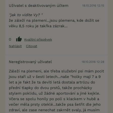
Uživatel s deaktivovaným účtem
18.10.2016 12:15
"jak to vidite Vy? "
že záleží na plemeni...jsou plemena, kde dožít se
věku 8,5 roku je takřka zázrak...
0
Kvalitní příspěvek
Nahlásit
Citovat
Neregistrovaný uživatel
18.10.2016 12:28
Záleží na plemeni, ale třeba služební psi mám pocit
jsou staří už v šesti letech...naše "holky mají 7 a 9
let a je fakt že ta devíti letá dostala artrózu do
přední tlapky do dvou prstů, takže procházky
stylem poklidu, už žádné aportování a jiné kejkle.
Včera se spolu honily po poli s klackem v hubě a
večer měla prsty oteklé...takže psa šetřit dle jeho
zdraví, ale zase nenechat zakrnět svaly, já musím