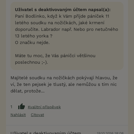
Uživatel s deaktivovaným účtem napsal(a):
Paní Bodlinko, když k Vám přijde páníček 11
letého soudku na nožičkách, jaké krmení
doporučíte. Labrador např. Nebo pro netučného
13 letého yorka ?
O značku nejde.
Máte tu moc, že Vás páničci většinou
poslechnou ;-).
Majitelé soudku na nožičkách pokývají hlavou, že
ví, že ten pejsek je tlustý, ale nemůžou s tím nic
dělat, protože...
1
Kvalitní příspěvek
Nahlásit
Citovat
Uživatel s deaktivovaným účtem
19.10.2016 18:08