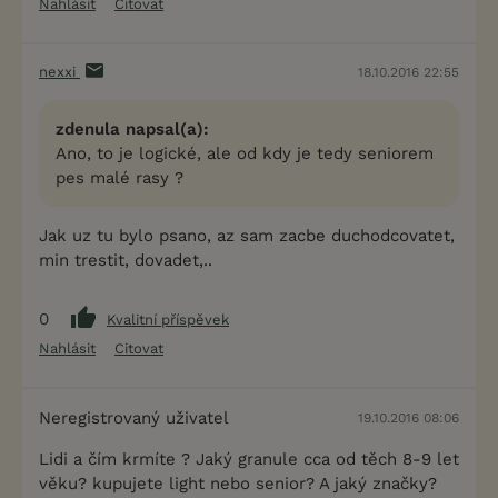
Nahlásit
Citovat
nexxi
18.10.2016 22:55
zdenula napsal(a):
Ano, to je logické, ale od kdy je tedy seniorem
pes malé rasy ?
Jak uz tu bylo psano, az sam zacbe duchodcovatet,
min trestit, dovadet,..
0
Kvalitní příspěvek
Nahlásit
Citovat
Neregistrovaný uživatel
19.10.2016 08:06
Lidi a čím krmíte ? Jaký granule cca od těch 8-9 let
věku? kupujete light nebo senior? A jaký značky?