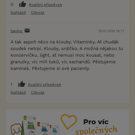
0
Kvalitní příspěvek
Nahlásit
Citovat
tapina
19.10.2016 18:17
A tak aspoň něco na klouby. Vitamínky. Ať chudák
soudek netrpí. Klouby, srdíčko. A možná nějakou tu
konzervičku, light, ať nemusí moc kousat, nebo
granulky, víc míň tuků, víc sacharidů. Pěstujeme
kamínek. Pěstujeme si své pacienty.
1
Kvalitní příspěvek
Nahlásit
Citovat