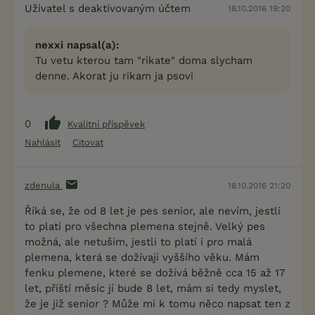
Uživatel s deaktivovaným účtem
18.10.2016 19:20
nexxi napsal(a):
Tu vetu kterou tam "rikate" doma slycham
denne. Akorat ju rikam ja psovi
0
Kvalitní příspěvek
Nahlásit
Citovat
zdenula
18.10.2016 21:20
Říká se, že od 8 let je pes senior, ale nevím, jestli
to platí pro všechna plemena stejně. Velký pes
možná, ale netuším, jestli to platí i pro malá
plemena, která se dožívají vyššího věku. Mám
fenku plemene, které se dožívá běžně cca 15 až 17
let, příští měsíc jí bude 8 let, mám si tedy myslet,
že je již senior ? Může mi k tomu něco napsat ten z