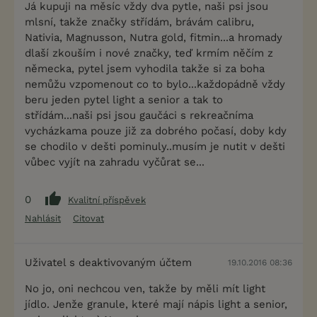
Já kupuji na měsíc vždy dva pytle, naši psi jsou
mlsní, takže značky střídám, brávám calibru,
Nativia, Magnusson, Nutra gold, fitmin...a hromady
dlaší zkouším i nové značky, teď krmím něčím z
německa, pytel jsem vyhodila takže si za boha
nemůžu vzpomenout co to bylo...každopádně vždy
beru jeden pytel light a senior a tak to
střídám...naši psi jsou gaučáci s rekreačníma
vycházkama pouze již za dobrého počasí, doby kdy
se chodilo v dešti pominuly..musím je nutit v dešti
vůbec vyjít na zahradu vyčůrat se...
0
Kvalitní příspěvek
Nahlásit
Citovat
Uživatel s deaktivovaným účtem
19.10.2016 08:36
No jo, oni nechcou ven, takže by měli mít light
jídlo. Jenže granule, které mají nápis light a senior,