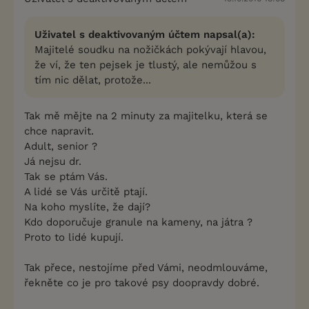
Uživatel s deaktivovaným účtem napsal(a):
Majitelé soudku na nožičkách pokývají hlavou,
že ví, že ten pejsek je tlustý, ale nemůžou s
tím nic dělat, protože...
Tak mě mějte na 2 minuty za majitelku, která se
chce napravit.
Adult, senior ?
Já nejsu dr.
Tak se ptám Vás.
A lidé se Vás určitě ptají.
Na koho myslíte, že dají?
Kdo doporučuje granule na kameny, na játra ?
Proto to lidé kupují.
Tak přece, nestojíme před Vámi, neodmlouváme,
řekněte co je pro takové psy doopravdy dobré.