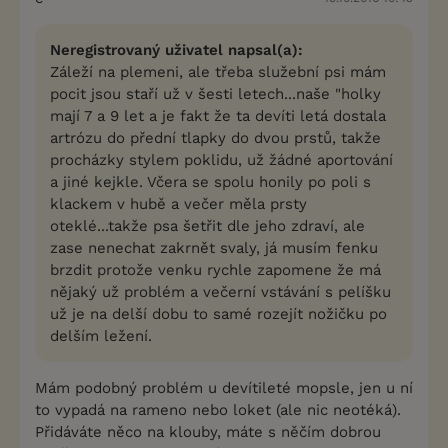
Neregistrovaný uživatel napsal(a):
Záleží na plemeni, ale třeba služební psi mám
pocit jsou staří už v šesti letech...naše "holky
mají 7 a 9 let a je fakt že ta devíti letá dostala
artrózu do přední tlapky do dvou prstů, takže
procházky stylem poklidu, už žádné aportování
a jiné kejkle. Včera se spolu honily po poli s
klackem v hubě a večer měla prsty
oteklé...takže psa šetřit dle jeho zdraví, ale
zase nenechat zakrnět svaly, já musím fenku
brzdit protože venku rychle zapomene že má
nějaký už problém a večerní vstávání s pelíšku
už je na delší dobu to samé rozejít nožičku po
delším ležení.
Mám podobný problém u devítileté mopsle, jen u ní
to vypadá na rameno nebo loket (ale nic neotéká).
Přidáváte něco na klouby, máte s něčím dobrou