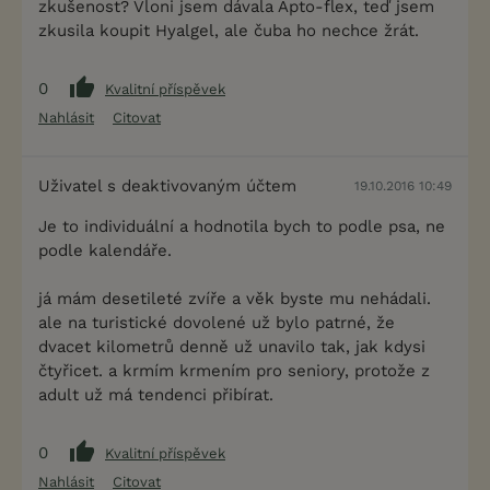
zkušenost? Vloni jsem dávala Apto-flex, teď jsem
zkusila koupit Hyalgel, ale čuba ho nechce žrát.
0
Kvalitní příspěvek
Nahlásit
Citovat
Uživatel s deaktivovaným účtem
19.10.2016 10:49
Je to individuální a hodnotila bych to podle psa, ne
podle kalendáře.
já mám desetileté zvíře a věk byste mu nehádali.
ale na turistické dovolené už bylo patrné, že
dvacet kilometrů denně už unavilo tak, jak kdysi
čtyřicet. a krmím krmením pro seniory, protože z
adult už má tendenci přibírat.
0
Kvalitní příspěvek
Nahlásit
Citovat