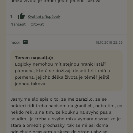
délka života je téměř ještě jednou taková.
1
Kvalitní příspěvek
Nahlásit
Citovat
nexxi
18.10.2016 22:26
Terven napsal(a):
Logicky nemohou mít stejnou hranici stáří
plemena, která se dožívají deseti let i míň a
plemena, jejichž délka života je téměř ještě
jednou taková.
Jasny.me slo spis o to, ze me zarazilo, ze se
nekteri ridi treba napisem na granilich, nebo tim, co
nekdo rekl a ne tim, ze kouknu na svyho psa a
soudim.. ja treba u svyho mixu vymara naznat ze je
stara a omezit prochazky, tak se mi asi doma
odpichuje ocaskem a skace do stropu aby se