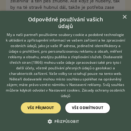
zelenina" a ten pes zhubne. Ale když je hubený, tak
by na té stravě hubnul dál, takže je potřeba zase
trochu přidat a na tom už žije šťastně až do smrti.
×
Odpovědné používání vašich
Nebo si ho majitelé zase vykrmí. Jejich boj.
údajů
A když na to přijde, může to žrát pořád. Pokud toho
My a naši partneři používáme soubory cookie a podobné technologie
bude dostávat hromady, nezhubne :D Mám takovou
k ukládání a zpřístupnění informací ve vašem zařízení a ke zpracování
kočku-pacientku. Žere metabolic a protože jí
osobních údajů, jako je vaše IP adresa, jedinečné identifikátory a
údaje o prohlížení, pro personalizovanou reklamu a obsah, měření
chutná, dávají jí ho ad libitum, kočka si dlabe a je
reklamy a obsahu, analýzu publika a zlepšování služeb.
Dodavatelé
pořád stejně tlustá. Ale co, snažila jsem se.
třetích stran (1866)
mohou vaše údaje zpracovávat také pro tyto i
Hledáte zvířecího kamaráda?
další účely, včetně používání přesných údajů o geolokaci a
Zdarma vám poradí
Co máte vůbec za problém s granulemi?
charakteristik zařízení. Vaše volby se vztahují pouze na tento web.
VETERINÁŘ ONLINE
Někteří dodavatelé mohou místo souhlasu spoléhat na oprávněný
KONZULTOVAT S
zájem; máte právo vznést námitku v
Nastavení reklamy
. Svůj souhlas
0
Kvalitní příspěvek
VETERINÁŘEM
můžete kdykoli odvolat v
Nastavení cookies
.
Zásady ochrany osobních
Nahlásit
Citovat
údajů
VŠE PŘIJMOUT
VŠE ODMÍTNOUT
Uživatel s deaktivovaným účtem
19.10.2016 19:15
PŘIZPŮSOBIT
Obiloviny, rostlinné vedlejší produkty, maso a
živočišné vedlejší produkty, rostlinné bílkovinné