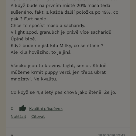
A když bude na prvním místě 20% masa teda
sušeného, fakt, a každá další položka po 19%, co
pak ? Furt nanic
Chce to spočíst maso a sacharidy.
V light apod. granulích je právě více sacharidů.
Úplně blbě.
Když budeme jíst kila Milky, co se stane ?
Ale kila hovězího, to je jiná
Všecko jsou to kraviny. Light, senior. Klidně
můžeme krmit puppy verzí, jen třeba ubrat
množství. Ne kvalitu.
Co když se 4,8 letý pes chová jako štěně. Že jo.
0
Kvalitní příspěvek
Nahlásit
Citovat
e
19.10.2016 10:43