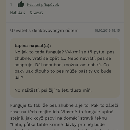
1
Kvalitní příspěvek
Nahlásit
Citovat
Uživatel s deaktivovaným účtem
19.10.2016 19:15
tapina napsal(a):
No jak to teda funguje? Vykrmí se tři pytle, pes
zhubne, vrátí se zpět a... Nebo nevrátí, pes se
adaptuje. Dál nehubne, možná zas nabírá. Co
pak? Jak dlouho to pes může baštit? Co bude
dál?
No naštěstí, psi žijí 15 let, tlustí míň.
Funguje to tak, že pes zhubne a je to. Pak to záleží
zase na těch majitelích. Vlastně to funguje úplně
stejně, jak když psovi na domácí stravě řeknu
"hele, půlka téhle krmné dávky pro něj bude