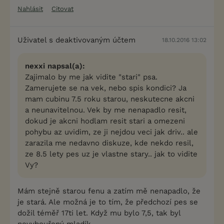
Nahlásit
Citovat
Uživatel s deaktivovaným účtem
18.10.2016 13:02
nexxi napsal(a):
Zajimalo by me jak vidite "stari" psa.
Zamerujete se na vek, nebo spis kondici? Ja
mam cubinu 7.5 roku starou, neskutecne akcni
a neunavitelnou. Vek by me nenapadlo resit,
dokud je akcni hodlam resit stari a omezeni
pohybu az uvidim, ze ji nejdou veci jak driv.. ale
zarazila me nedavno diskuze, kde nekdo resil,
ze 8.5 lety pes uz je vlastne stary.. jak to vidite
Vy?
Mám stejně starou fenu a zatím mě nenapadlo, že
je stará. Ale možná je to tím, že předchozí pes se
dožil téměř 17ti let. Když mu bylo 7,5, tak byl