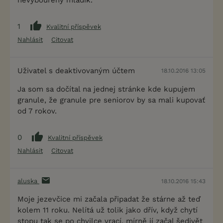
nevybouřený mladík.
1
Kvalitní příspěvek
Nahlásit
Citovat
Uživatel s deaktivovaným účtem
18.10.2016 13:05
Ja som sa dočítal na jednej stránke kde kupujem
granule, že granule pre seniorov by sa mali kupovať
od 7 rokov.
0
Kvalitní příspěvek
Nahlásit
Citovat
aluska
18.10.2016 15:43
Moje jezevčice mi začala připadat že stárne až teď
kolem 11 roku. Nelítá už tolik jako dřív, když chytí
stopu tak se po chvilce vrací, mírně jí začal šedivět