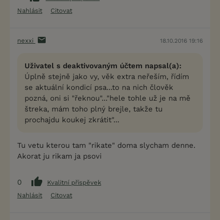
Nahlásit
Citovat
nexxi
18.10.2016 19:16
Uživatel s deaktivovaným účtem napsal(a):
Úplně stejně jako vy, věk extra neřeším, řídím
se aktuální kondicí psa...to na nich člověk
pozná, oni si "řeknou"..."hele tohle už je na mě
štreka, mám toho plný brejle, takže tu
prochajdu koukej zkrátit"...
Tu vetu kterou tam "rikate" doma slycham denne.
Akorat ju rikam ja psovi
0
Kvalitní příspěvek
Nahlásit
Citovat