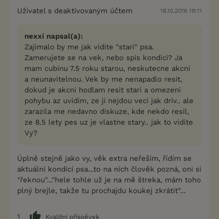
Uživatel s deaktivovaným účtem
18.10.2016 19:11
nexxi napsal(a):
Zajimalo by me jak vidite "stari" psa.
Zamerujete se na vek, nebo spis kondici? Ja
mam cubinu 7.5 roku starou, neskutecne akcni
a neunavitelnou. Vek by me nenapadlo resit,
dokud je akcni hodlam resit stari a omezeni
pohybu az uvidim, ze ji nejdou veci jak driv.. ale
zarazila me nedavno diskuze, kde nekdo resil,
ze 8.5 lety pes uz je vlastne stary.. jak to vidite
Vy?
Úplně stejně jako vy, věk extra neřeším, řídím se
aktuální kondicí psa...to na nich člověk pozná, oni si
"řeknou"..."hele tohle už je na mě štreka, mám toho
plný brejle, takže tu prochajdu koukej zkrátit"...
1
Kvalitní příspěvek