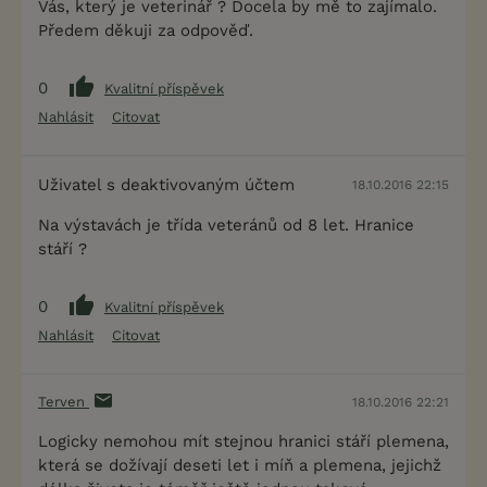
Vás, který je veterinář ? Docela by mě to zajímalo.
Předem děkuji za odpověď.
0
Kvalitní příspěvek
Nahlásit
Citovat
Uživatel s deaktivovaným účtem
18.10.2016 22:15
Na výstavách je třída veteránů od 8 let. Hranice
stáří ?
0
Kvalitní příspěvek
Nahlásit
Citovat
Terven
18.10.2016 22:21
Logicky nemohou mít stejnou hranici stáří plemena,
která se dožívají deseti let i míň a plemena, jejichž