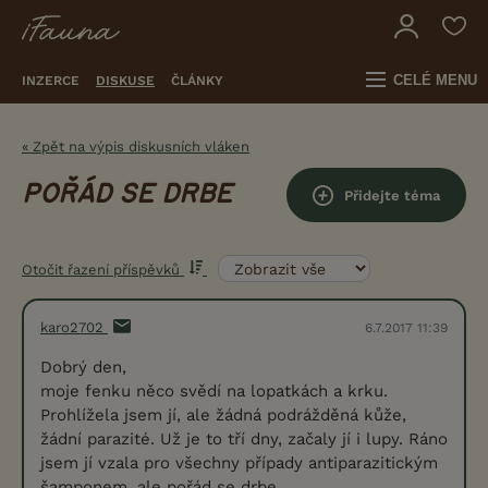
CELÉ MENU
INZERCE
DISKUSE
ČLÁNKY
« Zpět na výpis diskusních vláken
POŘÁD SE DRBE
Přidejte téma
Otočit řazení příspěvků
karo2702
6.7.2017 11:39
Dobrý den,
moje fenku něco svědí na lopatkách a krku.
Prohlížela jsem jí, ale žádná podrážděná kůže,
žádní parazité. Už je to tří dny, začaly jí i lupy. Ráno
jsem jí vzala pro všechny případy antiparazitickým
šamponem, ale pořád se drbe.