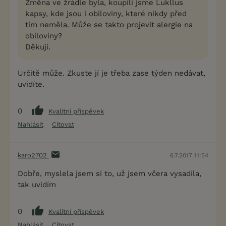
Změna ve žrádle byla, koupili jsme Lukllus
kapsy, kde jsou i obiloviny, které nikdy před
tím neměla. Může se takto projevit alergie na
obiloviny?
Děkuji.
Určitě může. Zkuste jí je třeba zase týden nedávat,
uvidíte.
0
Kvalitní příspěvek
Nahlásit
Citovat
karo2702
6.7.2017 11:54
Dobře, myslela jsem si to, už jsem včera vysadila,
tak uvidím
0
Kvalitní příspěvek
Nahlásit
Citovat