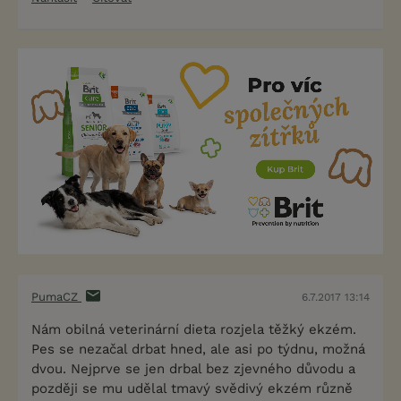
PumaCZ
6.7.2017 13:14
Nám obilná veterinární dieta rozjela těžký ekzém.
Pes se nezačal drbat hned, ale asi po týdnu, možná
dvou. Nejprve se jen drbal bez zjevného důvodu a
později se mu udělal tmavý svědivý ekzém různě