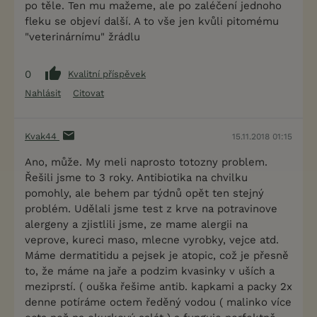
po těle. Ten mu mažeme, ale po zaléčení jednoho
fleku se objeví další. A to vše jen kvůli pitomému
"veterinárnímu" žrádlu
0
Kvalitní příspěvek
Nahlásit
Citovat
Kvak44
15.11.2018 01:15
Ano, může. My meli naprosto totozny problem.
Řešili jsme to 3 roky. Antibiotika na chvilku
pomohly, ale behem par týdnů opět ten stejný
problém. Udělali jsme test z krve na potravinove
alergeny a zjistlili jsme, ze mame alergii na
veprove, kureci maso, mlecne vyrobky, vejce atd.
Máme dermatitidu a pejsek je atopic, což je přesně
to, že máme na jaře a podzim kvasinky v uších a
meziprstí. ( ouška řešime antib. kapkami a packy 2x
denne potíráme octem ředěný vodou ( malinko více