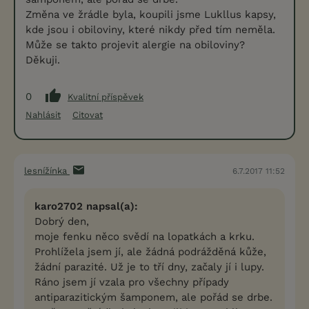
Změna ve žrádle byla, koupili jsme Lukllus kapsy,
kde jsou i obiloviny, které nikdy před tím neměla.
Může se takto projevit alergie na obiloviny?
Děkuji.
0
Kvalitní příspěvek
Nahlásit
Citovat
lesnížínka
6.7.2017 11:52
karo2702 napsal(a):
Dobrý den,
moje fenku něco svědí na lopatkách a krku.
Prohlížela jsem jí, ale žádná podrážděná kůže,
žádní parazité. Už je to tří dny, začaly jí i lupy.
Ráno jsem jí vzala pro všechny případy
antiparazitickým šamponem, ale pořád se drbe.