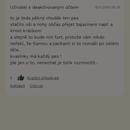
Uživatel s deaktivovaným účtem
15.11.2018 06:19
to je teda pěkný chudák ten pes
stačilo uši a nohy občas přejet bajazinem např. a
krmit králíkem
a stejně to bude mít furt, protože vám nikdo
neřekl, že tlamou a packami si to roznáší po celém
těle..
kvasinky má každý pes !
jde jen o to, nenechat je tolik rozmnožit..
1
Kvalitní příspěvek
Nahlásit
Citovat