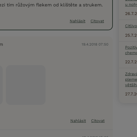
ezi tím růžovým flekem od klíštěte a strukem.
u noh
26.7.
Nahlásit
Citovat
Citliv
25.7.
em
19.4.2018 07:50
Poziti
chemo
22.7.
Zdrav
pleme
většíh
27.7.
Nahlásit
Citovat