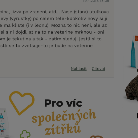
19.4.2018 15:06
 piha, jizva po zraneni, atd... Nase (stara) utulkova
vy (vyrustky) po celem tele-kdokoliv novy si ji
e ma kliste (i v lednu). Mozna to nic neni, ale az
si s ni dojdi, at na to na veterine mrknou - oni
tom je tekutina a tak - zatim sleduj, jestli si to
estli se to zvetsuje-to je bude na veterine
Nahlásit
Citovat