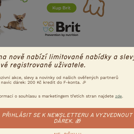
na nově nabízí limitované nabídky a slev
vé registrované uživatele.
em
5.5.2018 10:57
 trochu zmenšila jinak nelize si to ani neskrabe
uzivní akce, slevy a novinky od našich ověřených partnerů
bude.
 navíc dárek: 200 Kč kredit do F-konta. 🎉
formací o souhlasu s marketingem třetích stran najdete
.
zde
Nahlásit
Citovat
PŘIHLÁSIT SE K NEWSLETTERU A VYZVEDNOUT
DÁREK. 🎁
6.5.2018 17:47