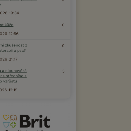
y
2026 19:34
ost kůže
0
2026 12:56
vní zkušenost z
0
terapii u psa?
2026 21:17
á a dlouhověká
3
na středního a
o vzrůstu
2026 12:19