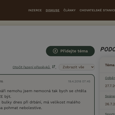
INZERCE
DISKUSE
ČLÁNKY
CHOVATELSKÉ STANIC
PODO
Přidejte téma
Téma
Otočit řazení příspěvků
Odběr
em
19.4.2018 07:45
27.7.
ináři nemohu jsem nemocná tak bych se chtěla
E být.
Spáne
é bulky dnes při drbání, má velikost malého
26.7.
na pohmat nebolestive.
Sport