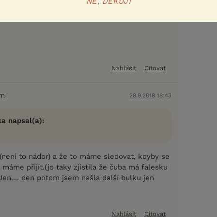
NE, DĚKUJI
Nahlásit
Citovat
em
28.9.2018 18:43
a napsal(a):
(není to nádor) a že to máme sledovat, kdyby se
 máme přijít.(jo taky zjistila že čuba má falesku
Jen.... den potom jsem našla další bulku jen
Nahlásit
Citovat