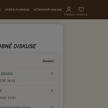
E
VÝBĚR PLEMENE
VETERINÁŘ ONLINE
Přihlásit
Oblíbené
BNÉ DISKUSE
Reakcí
 štěněte
0
2026 19:33
k
0
2026 23:51
ovní kynologie chůze
0