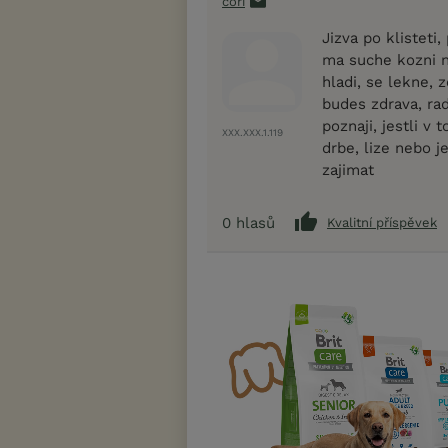
cori
Jizva po klisteti,
ma suche kozni ne
hladi, se lekne, z
budes zdrava, rad
poznaji, jestli v 
XXX.XXX.1.119
drbe, lize nebo j
zajimat
0
hlasů
Kvalitní příspěvek