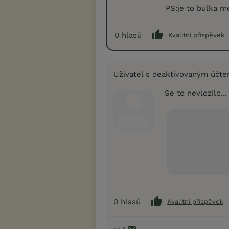
PS:je to bulka m
0
hlasů
Kvalitní příspěvek
Uživatel s deaktivovaným účt
Se to nevlozilo...
0
hlasů
Kvalitní příspěvek