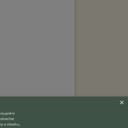
×
ístupnění
Hledáte zvířecího kamaráda?
jedinečné
Zdarma vám poradí
my a obsahu,
Přihlášení
VETERINÁŘ ONLINE