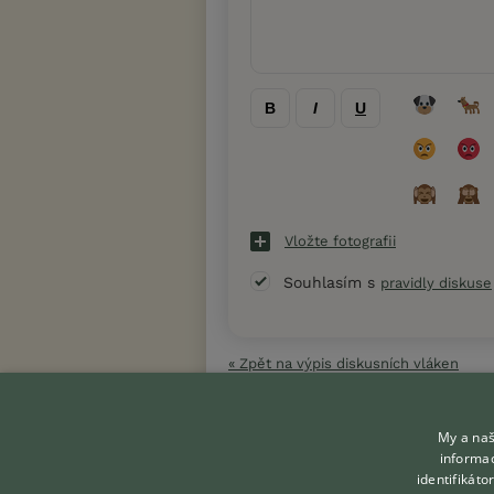
B
I
U
Vložte fotografii
Souhlasím s
pravidly diskuse
« Zpět na výpis diskusních vláken
My a naš
informac
identifikát
KONTAKT DO REDAKCE