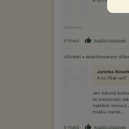
A co říkal vet?
XXX.XXX.117.11
0
hlasů
Kvalitní příspěvek
Uživatel s deaktivovaným účt
Janinka Bosork
A co říkal vet?
Jen tuková bulka
to zvetsovalo tak
naštěstí mírnou) 
trošku menší...
0
hlasů
Kvalitní příspěvek