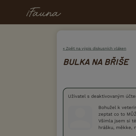
« Zpět na výpis diskusních vláken
BULKA NA BŘIŠE
Uživatel s deaktivovaným účt
Bohužel k veter
zeptat co to MŮŽ
Všimla jsem si t
hrášku, měkke, 