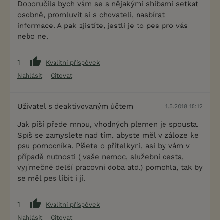
Doporučila bych vám se s nějakými shibami setkat
osobně, promluvit si s chovateli, nasbírat
informace. A pak zjistíte, jestli je to pes pro vás
nebo ne.
1
Kvalitní příspěvek
Nahlásit
Citovat
Uživatel s deaktivovaným účtem
1.5.2018 15:12
Jak píší přede mnou, vhodných plemen je spousta.
Spíš se zamyslete nad tím, abyste měl v záloze ke
psu pomocníka. Píšete o přítelkyni, asi by vám v
případě nutnosti ( vaše nemoc, služební cesta,
vyjímečně delší pracovní doba atd.) pomohla, tak by
se měl pes líbit i jí.
1
Kvalitní příspěvek
Nahlásit
Citovat