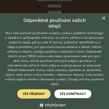
INZERCE
DISKUSE
×
ČLÁNKY
Odpovědné používání vašich
CHOVATELSKÉ STANICE
údajů
ATLAS
My a naši partneři používáme soubory cookie a podobné technologie
VÝBĚR VHODNÉHO PLEMENE
k ukládání a zpřístupnění informací ve vašem zařízení a ke zpracování
osobních údajů, jako je vaše IP adresa, jedinečné identifikátory a
údaje o prohlížení, pro personalizovanou reklamu a obsah, měření
O nás
reklamy a obsahu, analýzu publika a zlepšování služeb.
Dodavatelé
třetích stran (1866)
mohou vaše údaje zpracovávat také pro tyto i
Kontakt
Hledáte zvířecího kamaráda?
další účely, včetně používání přesných údajů o geolokaci a
Zdarma vám poradí
Možnosti zvýraznění inzerátů
charakteristik zařízení. Vaše volby se vztahují pouze na tento web.
VETERINÁŘ ONLINE
Podmínky užití
Někteří dodavatelé mohou místo souhlasu spoléhat na oprávněný
KONZULTOVAT S
zájem; máte právo vznést námitku v
Nastavení reklamy
. Svůj souhlas
Zpracování osobních údajů
VETERINÁŘEM
můžete kdykoli odvolat v
Nastavení cookies
.
Zásady ochrany osobních
údajů
Přihlášení
VŠE PŘIJMOUT
VŠE ODMÍTNOUT
Registrace
PŘIZPŮSOBIT
Created by