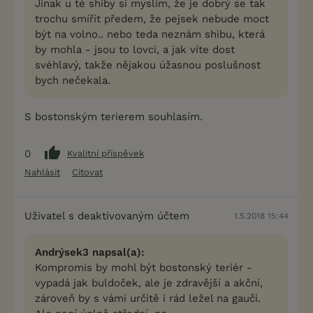
Jinak u té shiby si myslím, že je dobrý se tak
trochu smířit předem, že pejsek nebude moct
být na volno.. nebo teda neznám shibu, která
by mohla - jsou to lovci, a jak víte dost
svéhlavý, takže nějakou úžasnou poslušnost
bych nečekala.
S bostonským terierem souhlasím.
0
Kvalitní příspěvek
Nahlásit
Citovat
Uživatel s deaktivovaným účtem
1.5.2018 15:44
Andrýsek3 napsal(a):
Kompromis by mohl být bostonský teriér -
vypadá jak buldoček, ale je zdravější a akční,
zároveň by s vámi určitě i rád ležel na gauči.