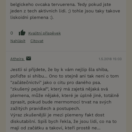
belgickeho ovcaka tervuerena. Tedy pokud jste
jeden z tech aktivnich lidi. ;) tohle jsou taky takove
liskoidni plemena :).
0
Kvalitní příspěvek
Nahlásit
Citovat
Atheira
1.5.2018 15:03
Jestli si přijdete, že by k vám nejlíp šla shiba,
pořiďte si shibu... Ono to stejně ani tak není o tom
"začátečnictví" jako o citu pro daného psa.
"zkušený pejskař", který má zajetá nějaká svá
plemena, může nějaké, které je úplně jiné, totálně
zprasit, pokud bude mermomocí trvat na svých
zažitých pravidlech a postupech.
Výraz zkušenější je mezi plemeny fakt dost
diskutabilní. Spíš bych řekla, že jsou lidi, co na to
mají od začátku a takoví, kteří prostě ne...