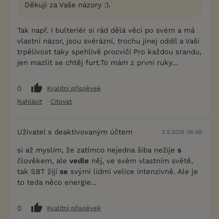
Děkuji za Vaše názory :).
Tak např. I bulteriér si rád dělá věci po svém a má
vlastní názor, jsou svérázní, trochu jinej oddíl a Vaši
trpělivost taky spehlivě procvičí Pro každou srandu,
jen mazlit se chtěj furt.To mám z první ruky...
0
Kvalitní příspěvek
Nahlásit
Citovat
Uživatel s deaktivovaným účtem
2.5.2018 06:48
si až myslím, že zatímco nejedna šiba nežije
s
člověkem, ale
vedle
něj, ve svém vlastním světě,
tak SBT žijí
se
svými lidmi velice intenzivně. Ale je
to teda něco energie...
0
Kvalitní příspěvek