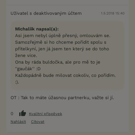
Uživatel s deaktivovaným účtem
1.5.2018 15:40
Michaliik napsal(a):
Asi jsem nebyl úplně přesný, omlouvám se.
Samozřejmě si ho chceme pořídit spolu s
přítelkyní, jen já jsem ten který se do toho
žene více.
Ona by ráda buldočka, ale pro mě to je
''gaučák'' :D
Každopádně bude milovat cokoliv, co pořídím.
:).
OT : Tak to máte úžasnou partnerku, važte si jí.
0
Kvalitní příspěvek
Nahlásit
Citovat