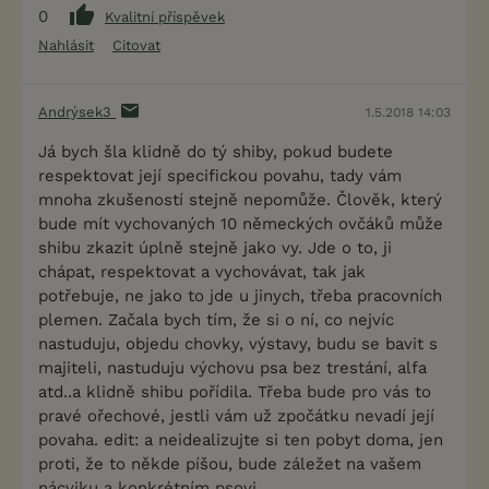
0
Kvalitní příspěvek
Nahlásit
Citovat
Andrýsek3
1.5.2018 14:03
Já bych šla klidně do tý shiby, pokud budete
respektovat její specifickou povahu, tady vám
mnoha zkušeností stejně nepomůže. Člověk, který
bude mít vychovaných 10 německých ovčáků může
shibu zkazit úplně stejně jako vy. Jde o to, ji
chápat, respektovat a vychovávat, tak jak
potřebuje, ne jako to jde u jinych, třeba pracovních
plemen. Začala bych tím, že si o ní, co nejvíc
nastuduju, objedu chovky, výstavy, budu se bavit s
majiteli, nastuduju výchovu psa bez trestání, alfa
atd..a klidně shibu pořídila. Třeba bude pro vás to
pravé ořechové, jestli vám už zpočátku nevadí její
povaha. edit: a neidealizujte si ten pobyt doma, jen
proti, že to někde píšou, bude záležet na vašem
nácviku a konkrétním psovi.