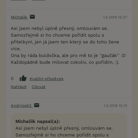
Michaliik
1.5.2018 15:27
Asi jsem nebyl úplně přesný, omlouvám se.
Samozřejmě si ho chceme pořídit spolu s
přítelkyní, jen já jsem ten který se do toho žene
více.
Ona by ráda buldočka, ale pro mě to je ''gaučák'' :D
Každopádně bude milovat cokoliv, co pořídím. :).
0
Kvalitní příspěvek
Nahlásit
Citovat
Andrýsek3
1.5.2018 15:31
Michaliik napsal(a):
Asi jsem nebyl úplně přesný, omlouvám se.
Samozřejmě si ho chceme pořídit spolu s