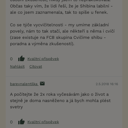
Občas taky vím, že lidi řeší, že je Shibina labilní -
ale co jsem zaznamenala, tak to spíše u fenek.
Co se týče vycvičitelnosti - my umíme základní
povely, nám to tak stačí, ale někteří s něma i cvičí
(zase existuje na FCB skupina Cvičíme shibu -
poradna a výměna zkušeností).
0
Kvalitní příspěvek
Nahlásit
Citovat
barevnalentilka
2.5.2018 16:16
A počítejte že 2x roka vyčesávám jako o život a
stejně je doma nasněženo a já bych mohla plést
svetry
0
Kvalitní příspěvek