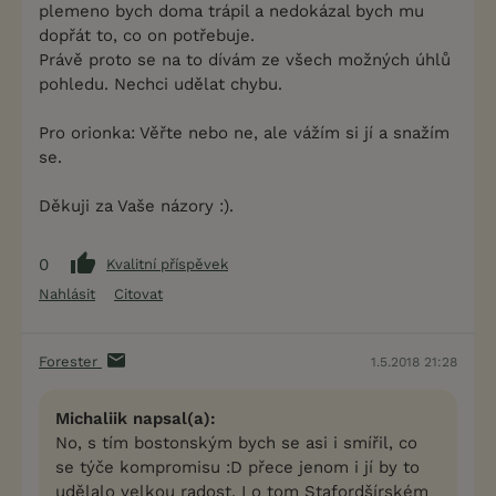
plemeno bych doma trápil a nedokázal bych mu
dopřát to, co on potřebuje.
Právě proto se na to dívám ze všech možných úhlů
pohledu. Nechci udělat chybu.
Pro orionka: Věřte nebo ne, ale vážím si jí a snažím
se.
Děkuji za Vaše názory :).
0
Kvalitní příspěvek
Nahlásit
Citovat
Forester
1.5.2018 21:28
Michaliik napsal(a):
No, s tím bostonským bych se asi i smířil, co
se týče kompromisu :D přece jenom i jí by to
udělalo velkou radost. I o tom Stafordšírském