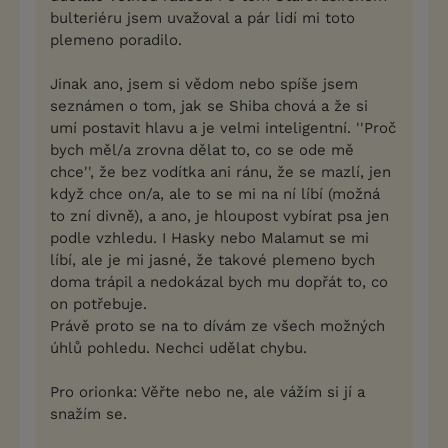
bulteriéru jsem uvažoval a pár lidí mi toto
plemeno poradilo.
Jinak ano, jsem si vědom nebo spíše jsem
seznámen o tom, jak se Shiba chová a že si
umí postavit hlavu a je velmi inteligentní. ''Proč
bych měl/a zrovna dělat to, co se ode mě
chce'', že bez vodítka ani ránu, že se mazlí, jen
když chce on/a, ale to se mi na ní líbí (možná
to zní divně), a ano, je hloupost vybírat psa jen
podle vzhledu. I Hasky nebo Malamut se mi
líbí, ale je mi jasné, že takové plemeno bych
doma trápil a nedokázal bych mu dopřát to, co
on potřebuje.
Právě proto se na to dívám ze všech možných
úhlů pohledu. Nechci udělat chybu.
Pro orionka: Věřte nebo ne, ale vážím si jí a
snažím se.