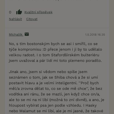
0
Kvalitní příspěvek
Nahlásit
Citovat
Michaliik
1.5.2018 16:35
No, s tím bostonským bych se asi i smířil, co se
týče kompromisu :D přece jenom i jí by to udělalo
velkou radost. I o tom Stafordšírském bulteriéru
jsem uvažoval a pár lidí mi toto plemeno poradilo.
Jinak ano, jsem si vědom nebo spíše jsem
seznámen o tom, jak se Shiba chová a že si umí
postavit hlavu a je velmi inteligentní. ''Proč bych
měl/a zrovna dělat to, co se ode mě chce'', že bez
vodítka ani ránu, že se mazlí, jen když chce on/a,
ale to se mi na ní líbí (možná to zní divně), a ano, je
hloupost vybírat psa jen podle vzhledu. I Hasky
nebo Malamut se mi líbí, ale je mi jasné, že takové