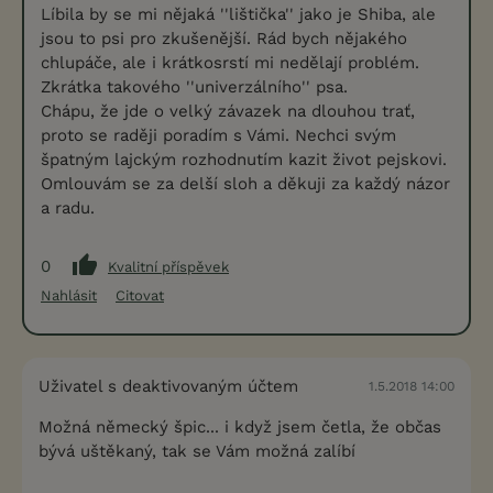
Líbila by se mi nějaká ''lištička'' jako je Shiba, ale
jsou to psi pro zkušenější. Rád bych nějakého
chlupáče, ale i krátkosrstí mi nedělají problém.
Zkrátka takového ''univerzálního'' psa.
Chápu, že jde o velký závazek na dlouhou trať,
proto se raději poradím s Vámi. Nechci svým
špatným lajckým rozhodnutím kazit život pejskovi.
Omlouvám se za delší sloh a děkuji za každý názor
a radu.
0
Kvalitní příspěvek
Nahlásit
Citovat
Uživatel s deaktivovaným účtem
1.5.2018 14:00
Možná německý špic... i když jsem četla, že občas
bývá uštěkaný, tak se Vám možná zalíbí