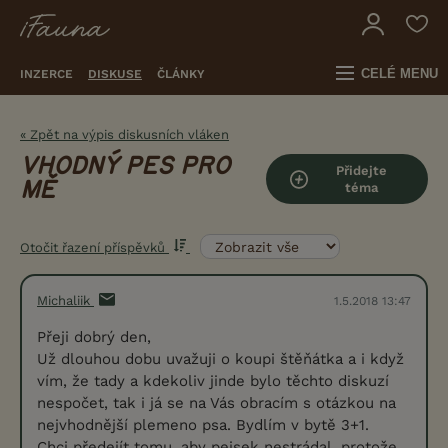
CELÉ MENU
INZERCE
DISKUSE
ČLÁNKY
« Zpět na výpis diskusních vláken
VHODNÝ PES PRO
Přidejte
MĚ
téma
Otočit řazení příspěvků
Michaliik
1.5.2018 13:47
Přeji dobrý den,
Už dlouhou dobu uvažuji o koupi štěňátka a i když
vím, že tady a kdekoliv jinde bylo těchto diskuzí
nespočet, tak i já se na Vás obracím s otázkou na
nejvhodnější plemeno psa. Bydlím v bytě 3+1.
Chci předejít tomu, aby pejsek nestrádal, protože