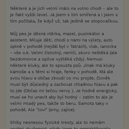
Některé a je jich velmi málo na volno chodí - ale to
je fakt vyšší level. Já jsem s tím smířená a i jsem s
tím počítala, že když už, tak jedině se stopovačkou.
Můj pes je děsná vtěrka, mazel, pusinkátor a
asistent. Miluje děti, chodí s námi na výlety, auto
úplně v pohodě (nejdál byl v Tatrách), vlak, lanovka
- vše o.k. Velmi čistotný, neničí, skoro neštěká (ale
bezdomovce a opilce vyštěká vždy). Nemusí
některé kluky, ale to spousta psů. Jinak má kluky
kámoše a s těmi si hraje, fenky v pohodě. Má ale
svou hlavu a občas zkouší co mu projde, člověk
musí být důsledný a zachovat chladnou hlavu a pak
to jde (Občas mi tečou nervy ). Je hodně energický,
musí se ho unavit aby byl hodný - zatím to ale je
velmi mladý pes, takže to beru. Samota taky v
pohodě. Ale "loví" (srny, zajíce).
Shiby nesnesou fyzické tresty, ale to nemám
osobní zkušenost, nikdy jsem to nepraktikovala.