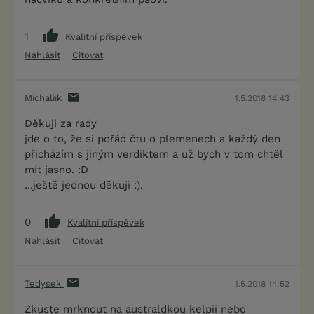
1
Kvalitní příspěvek
Nahlásit
Citovat
Michaliik
1.5.2018 14:43
Děkuji za rady
jde o to, že si pořád čtu o plemenech a každý den
přicházím s jiným verdiktem a už bych v tom chtěl
mít jasno. :D
...ještě jednou děkuji :).
0
Kvalitní příspěvek
Nahlásit
Citovat
Tedysek
1.5.2018 14:52
Zkuste mrknout na australdkou kelpii nebo