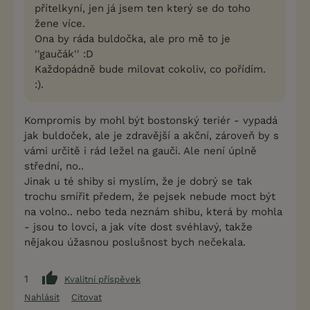
přítelkyní, jen já jsem ten který se do toho
žene více.
Ona by ráda buldočka, ale pro mě to je
''gaučák'' :D
Každopádně bude milovat cokoliv, co pořídím.
:).
Kompromis by mohl být bostonský teriér - vypadá
jak buldoček, ale je zdravější a akční, zároveň by s
vámi určitě i rád ležel na gauči. Ale není úplně
střední, no..
Jinak u té shiby si myslím, že je dobrý se tak
trochu smířit předem, že pejsek nebude moct být
na volno.. nebo teda neznám shibu, která by mohla
- jsou to lovci, a jak víte dost svéhlavý, takže
nějakou úžasnou poslušnost bych nečekala.
1
Kvalitní příspěvek
Nahlásit
Citovat