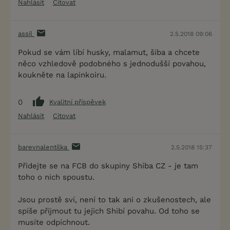
Nahlásit
Citovat
assil
2.5.2018 09:06
Pokud se vám líbí husky, malamut, šiba a chcete
něco vzhledově podobného s jednodušší povahou,
koukněte na lapinkoiru.
0
Kvalitní příspěvek
Nahlásit
Citovat
barevnalentilka
2.5.2018 15:37
Přidejte se na FCB do skupiny Shiba CZ - je tam
toho o nich spoustu.
Jsou prostě sví, není to tak ani o zkušenostech, ale
spíše přijmout tu jejich Shibí povahu. Od toho se
musíte odpíchnout.