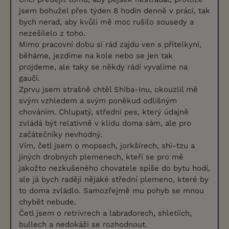
jsem bohužel přes týden 8 hodin denně v práci, tak
bych nerad, aby kvůli mě moc rušilo sousedy a
nezešílelo z toho.
Mimo pracovní dobu si rád zajdu ven s přítelkyní,
běháme, jezdíme na kole nebo se jen tak
projdeme, ale taky se někdy rádi vyvalíme na
gauči.
Zprvu jsem strašně chtěl Shiba-Inu, okouzlil mě
svým vzhledem a svým poněkud odlišným
chováním. Chlupatý, střední pes, který údajně
zvládá být relativně v klidu doma sám, ale pro
začátečníky nevhodný.
Vím, četl jsem o mopsech, jorkšírech, shi-tzu a
jiných drobných plemenech, kteří se pro mě
jakožto nezkušeného chovatele spíše do bytu hodí,
ale já bych raději nějaké střední plemeno, které by
to doma zvládlo. Samozřejmě mu pohyb se mnou
chybět nebude.
Četl jsem o retrívrech a labradorech, shletiích,
bullech a nedokáži se rozhodnout.