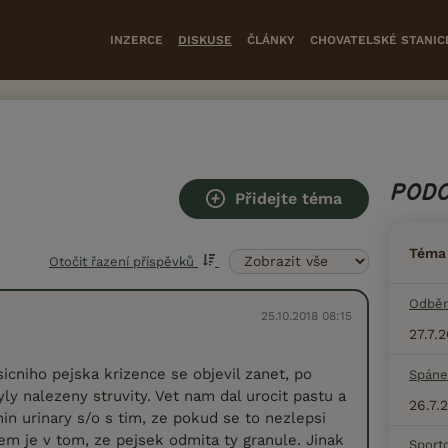
INZERCE
DISKUSE
ČLÁNKY
CHOVATELSKÉ STANIC
PODO
Přidejte téma
Téma
Otočit řazení příspěvků
Odběr
25.10.2018 08:15
27.7.
icniho pejska krizence se objevil zanet, po
Spáne
ly nalezeny struvity. Vet nam dal urocit pastu a
26.7.
in urinary s/o s tim, ze pokud se to nezlepsi
lem je v tom, ze pejsek odmita ty granule. Jinak
Sport