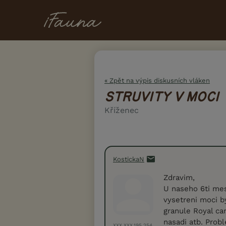
« Zpět na výpis diskusních vláken
STRUVITY V MOCI
Kříženec
KostickaN
Zdravim,
U naseho 6ti mes
vysetreni moci by
granule Royal can
nasadi atb. Prob
XXX.XXX.195.254