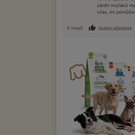
zánět močáků má
včas, mi pomůžou 
0
hlasů
Kvalitní příspěvek