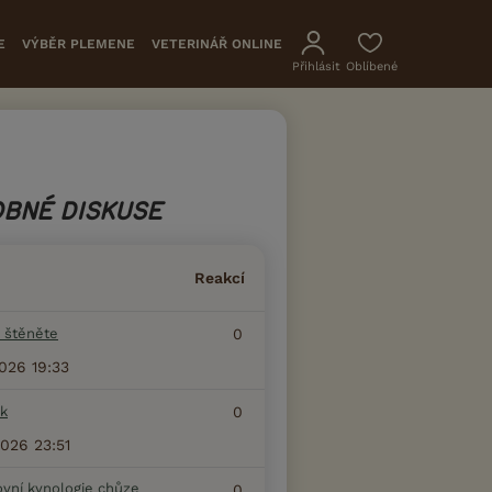
E
VÝBĚR PLEMENE
VETERINÁŘ ONLINE
Přihlásit
Oblíbené
BNÉ DISKUSE
Reakcí
 štěněte
0
2026 19:33
k
0
2026 23:51
ovní kynologie chůze
0