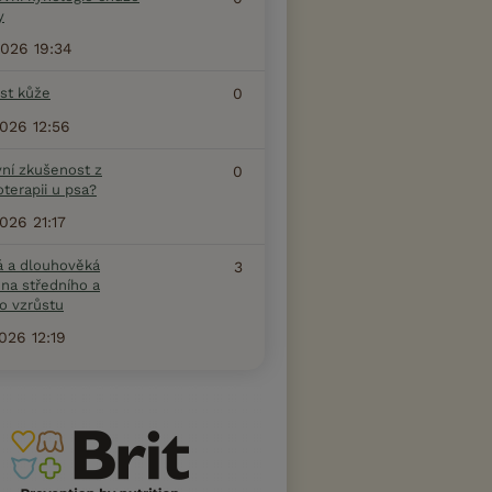
y
2026 19:34
ost kůže
0
2026 12:56
vní zkušenost z
0
terapii u psa?
2026 21:17
á a dlouhověká
3
na středního a
o vzrůstu
2026 12:19