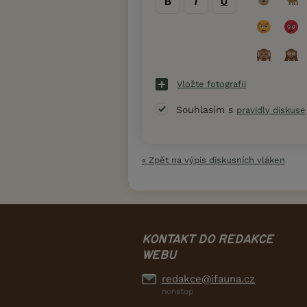
B
I
U
Vložte fotografii
Souhlasím s
pravidly diskuse
« Zpět na výpis diskusních vláken
KONTAKT DO REDAKCE
WEBU
redakce@ifauna.cz
nonstop