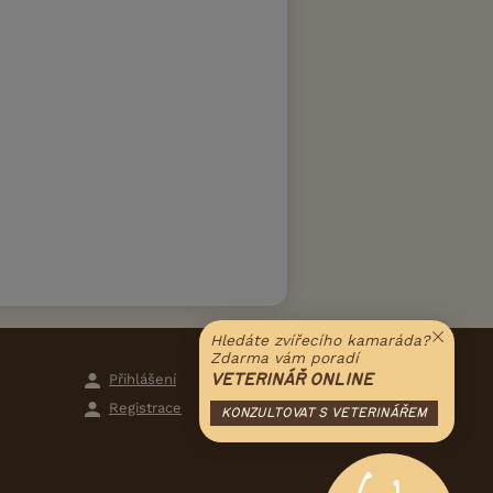
Hledáte zvířecího kamaráda?
Zdarma vám poradí
Přihlášení
VETERINÁŘ ONLINE
Registrace
KONZULTOVAT S VETERINÁŘEM