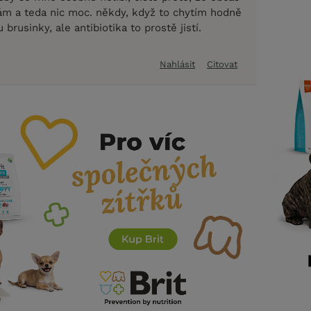
m a teda nic moc. někdy, když to chytím hodně
brusinky, ale antibiotika to prostě jistí.
Nahlásit
Citovat