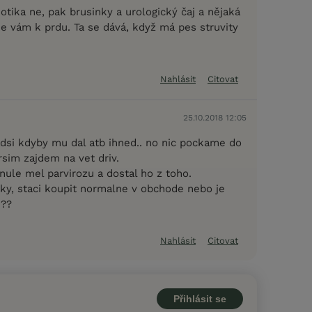
otika ne, pak brusinky a urologický čaj a nějaká
 je vám k prdu. Ta se dává, když má pes struvity
Nahlásit
Citovat
25.10.2018 12:05
adsi kdyby mu dal atb ihned.. no nic pockame do
rsim zajdem na vet driv.
nule mel parvirozu a dostal ho z toho.
cky, staci koupit normalne v obchode nebo je
j??
Nahlásit
Citovat
Přihlásit se