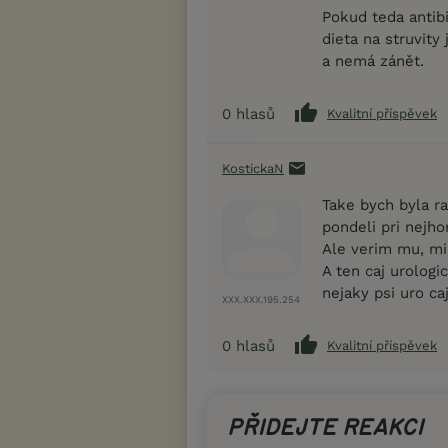
Pokud teda antibi
dieta na struvity
a nemá zánět.
0
hlasů
Kvalitní příspěvek
KostickaN
Take bych byla r
pondeli pri nejho
Ale verim mu, mi
A ten caj urologi
nejaky psi uro ca
XXX.XXX.195.254
0
hlasů
Kvalitní příspěvek
PŘIDEJTE REAKCI