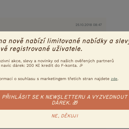
25.10.2018 08:47
pondeli a uvidime pry jak budem postupovat
na nově nabízí limitované nabídky a slev
stravy neco pridala ale vazne nevim co, jeste
vé registrované uživatele.
ila :/
uzivní akce, slevy a novinky od našich ověřených partnerů
 navíc dárek: 200 Kč kredit do F-konta. 🎉
Nahlásit
Citovat
formací o souhlasu s marketingem třetích stran najdete
.
zde
em
25.10.2018 09:42
PŘIHLÁSIT SE K NEWSLETTERU A VYZVEDNOUT
.
DÁREK. 🎁
e opravdu zánět, pak bude pravděpodobně
NE, DĚKUJI
vity jsou jen vedlejší důsledek jejich aktivity.