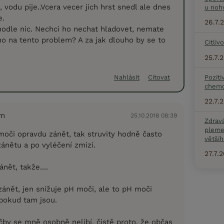
a, vodu pije..Vcera vecer jich hrst snedl ale dnes
u noh
e.
26.7.
odle nic. Nechci ho nechat hladovet, nemate
 na tento problem? A za jak dlouho by se to
Citliv
25.7.
Poziti
Nahlásit
Citovat
chemo
22.7.
em
25.10.2018 08:39
Zdrav
pleme
v moči opravdu zánět, tak struvity hodně často
většíh
zánětu a po vyléčení zmizí.
27.7.
ánět, takže....
 zánět, jen snižuje pH moči, ale to pH moči
 pokud tam jsou.
čby se mně osobně nelíbí, čistě proto, že občas