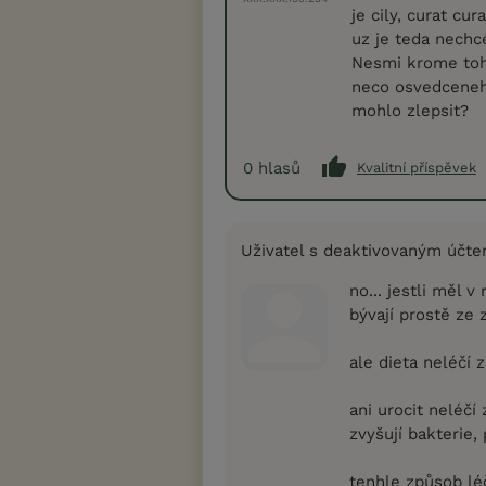
je cily, curat cur
uz je teda nechc
Nesmi krome toh
neco osvedceneho
mohlo zlepsit?
0
hlasů
Kvalitní příspěvek
Uživatel s deaktivovaným účt
no... jestli měl 
bývají prostě ze 
ale dieta neléčí z
ani urocit neléčí
zvyšují bakterie,
tenhle způsob lé