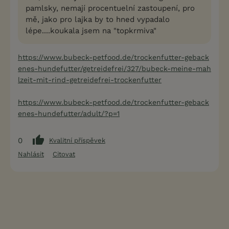
pamlsky, nemají procentuelní zastoupení, pro
mě, jako pro lajka by to hned vypadalo
lépe....koukala jsem na "topkrmiva"
https://www.bubeck-petfood.de/trockenfutter-geback
enes-hundefutter/getreidefrei/327/bubeck-meine-mah
lzeit-mit-rind-getreidefrei-trockenfutter
https://www.bubeck-petfood.de/trockenfutter-geback
enes-hundefutter/adult/?p=1
0
Kvalitní příspěvek
Nahlásit
Citovat