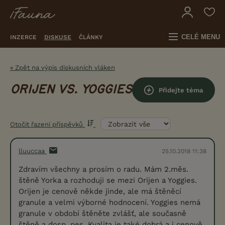
CELÉ MENU
INZERCE
DISKUSE
ČLÁNKY
« Zpět na výpis diskusních vláken
ORIJEN VS. YOGGIES
Přidejte téma
Otočit řazení příspěvků
lluuccaa
25.10.2018 11:38
Zdravím všechny a prosím o radu. Mám 2.měs.
štěně Yorka a rozhoduji se mezi Orijen a Yoggies.
Orijen je cenově někde jinde, ale má štěněcí
granule a velmi výborné hodnocení. Yoggies nemá
granule v období štěněte zvlášť, ale současně
štěně a dosp. pes. Kvalita je také dobrá a i cenově