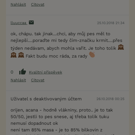
Nahlásit
Citovat
lluuccaa
25.10.2018 21:34
ok, chápu. tak jinak...chci, aby můj pes měl to
nejlepší....poraďte mi tedy čím-značku krmit....přes
týden nedávam, abych mohla vařit. Je toho tolik
Fakt budu moc ráda, za rady
0
Kvalitní příspěvek
Nahlásit
Citovat
Uživatel s deaktivovaným účtem
26.10.2018 00:25
orijen, acana - hodně vlákniny, proto.. je to tak
50/50, jestli to pes snese, aj třeba tolik tuku
nemusí dopadnout ok
není tam 85% masa - je to 85% bílkovin z