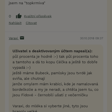
jsem na "topkrmiva"
0
Kvalitní příspěvek
Nahlásit
Citovat
Varaxi
30.10.2018 09:37
Uživatel s deaktivovaným účtem napsal(a):
půl procenta je hodně :-) tak půl procenta toho
a tamtoho a dá to kopu Céčka a ještě to dobře
vypadá :-)
ještě máme Bubeck, pamlsky jsou tvrdé jak
sviňa, ale chutnají
jenže omylem mám krabici, kde je namalovaná
bordelkolie a my je neradi, a chtěla jsem tu, co
jsou Fidové - černobílí ušatí z večerníčku
Varaxi, do mléka si vyberte jiné, tyto jsou
hranoly velké