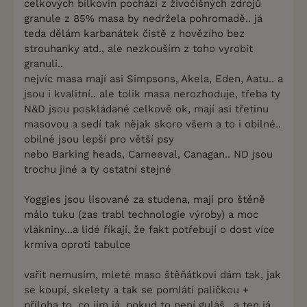
celkových bílkovin pochází z živočišných zdrojů
granule z 85% masa by nedržela pohromadě.. já
teda dělám karbanátek čistě z hovězího bez
strouhanky atd., ale nezkouším z toho vyrobit
granuli..
nejvíc masa mají asi Simpsons, Akela, Eden, Aatu.. a
jsou i kvalitní.. ale tolik masa nerozhoduje, třeba ty
N&D jsou poskládané celkově ok, mají asi třetinu
masovou a sedí tak nějak skoro všem a to i obilné..
obilné jsou lepší pro větší psy
nebo Barking heads, Carneeval, Canagan.. ND jsou
trochu jiné a ty ostatní stejné
Yoggies jsou lisované za studena, mají pro štěně
málo tuku (zas trabl technologie výroby) a moc
vlákniny...a lidé říkají, že fakt potřebují o dost více
krmiva oproti tabulce
vařit nemusím, mleté maso štěňátkovi dám tak, jak
se koupí, skelety a tak se pomlátí paličkou +
příloha to, co jím já, pokud to není guláš.. a ten já