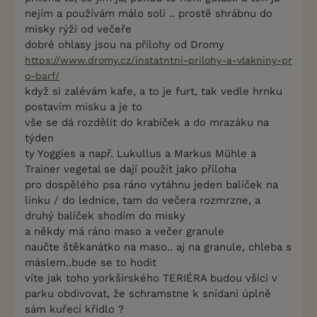
nejím a používám málo soli .. prostě shrábnu do
misky rýži od večeře
dobré ohlasy jsou na přílohy od Dromy
https://www.dromy.cz/instatntni-prilohy-a-vlakniny-pr
o-barf/
když si zalévám kafe, a to je furt, tak vedle hrnku
postavím misku a je to
vše se dá rozdělit do krabiček a do mrazáku na
týden
ty Yoggies a např. Lukullus a Markus Mühle a
Trainer vegetal se dají použít jako příloha
pro dospělého psa ráno vytáhnu jeden balíček na
linku / do lednice, tam do večera rozmrzne, a
druhý balíček shodím do misky
a někdy má ráno maso a večer granule
naučte štěkanátko na maso.. aj na granule, chleba s
máslem..bude se to hodit
víte jak toho yorkširského TERIÉRA budou všici v
parku obdivovat, že schramstne k snídani úplně
sám kuřecí křídlo ?