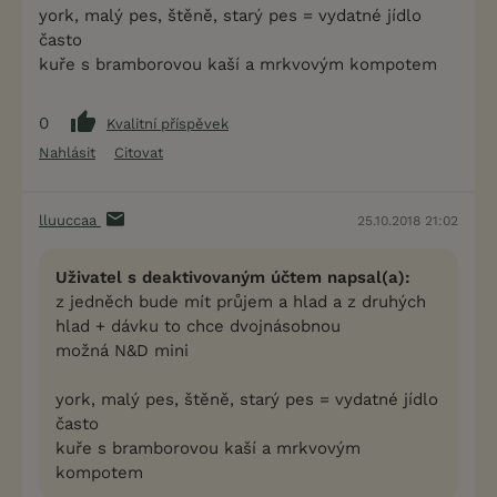
york, malý pes, štěně, starý pes = vydatné jídlo
často
kuře s bramborovou kaší a mrkvovým kompotem
0
Kvalitní příspěvek
Nahlásit
Citovat
lluuccaa
25.10.2018 21:02
Uživatel s deaktivovaným účtem napsal(a):
z jedněch bude mít průjem a hlad a z druhých
hlad + dávku to chce dvojnásobnou
možná N&D mini
york, malý pes, štěně, starý pes = vydatné jídlo
často
kuře s bramborovou kaší a mrkvovým
kompotem