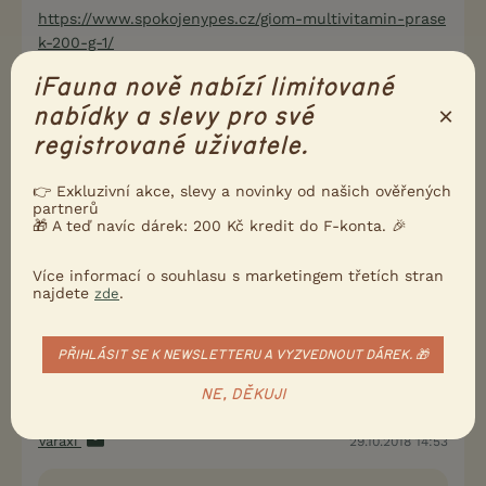
https://www.spokojenypes.cz/giom-multivitamin-prase
k-200-g-1/
iFauna nově nabízí limitované
0
Kvalitní příspěvek
×
nabídky a slevy pro své
Nahlásit
Citovat
registrované uživatele.
👉 Exkluzivní akce, slevy a novinky od našich ověřených
Uživatel s deaktivovaným účtem
27.10.2018 23:20
partnerů
🎁 A teď navíc dárek: 200 Kč kredit do F-konta. 🎉
Já teď pokukuju po Magnusson, líbí se mi na nich,
že nemají tolik ingrediencí (ve stopových
Více informací o souhlasu s marketingem třetích stran
množstvích
k čemu je půl procenta borůvek? )
najdete
.
zde
0
Kvalitní příspěvek
PŘIHLÁSIT SE K NEWSLETTERU A VYZVEDNOUT DÁREK. 🎁
Nahlásit
Citovat
NE, DĚKUJI
Varaxi
29.10.2018 14:53