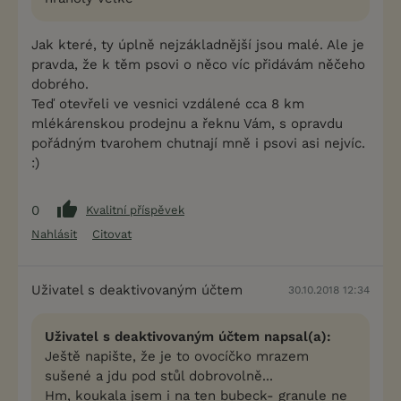
Jak které, ty úplně nejzákladnější jsou malé. Ale je
pravda, že k těm psovi o něco víc přidávám něčeho
dobrého.
Teď otevřeli ve vesnici vzdálené cca 8 km
mlékárenskou prodejnu a řeknu Vám, s opravdu
pořádným tvarohem chutnají mně i psovi asi nejvíc.
:)
0
Kvalitní příspěvek
Nahlásit
Citovat
Uživatel s deaktivovaným účtem
30.10.2018 12:34
Uživatel s deaktivovaným účtem napsal(a):
Ještě napište, že je to ovocíčko mrazem
sušené a jdu pod stůl dobrovolně...
Hm, koukala jsem i na ten bubeck- granule ne