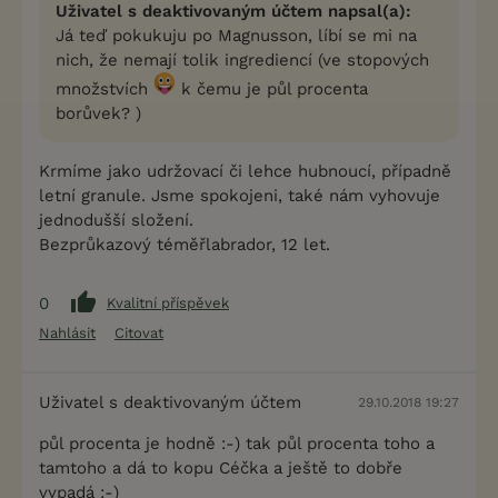
Uživatel s deaktivovaným účtem napsal(a):
Já teď pokukuju po Magnusson, líbí se mi na
nich, že nemají tolik ingrediencí (ve stopových
množstvích
k čemu je půl procenta
borůvek? )
Krmíme jako udržovací či lehce hubnoucí, případně
letní granule. Jsme spokojeni, také nám vyhovuje
jednodušší složení.
Bezprůkazový téměřlabrador, 12 let.
0
Kvalitní příspěvek
Nahlásit
Citovat
Uživatel s deaktivovaným účtem
29.10.2018 19:27
půl procenta je hodně :-) tak půl procenta toho a
tamtoho a dá to kopu Céčka a ještě to dobře
vypadá :-)