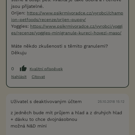
jsou přijatelné.
Orijen:
https://www.psikrmivoradce.cz/vyrobci/champ
ion-petfoods/recenze/orijen-puppy/
Yoggies:
https://www.psikrmivoradce.cz/vyrobci/yoggi
es/recenze/yoggies-minigranule-kureci-hovezi-maso/
Máte někdo zkušenosti s těmito granulemi?
Děkuju
0
Kvalitní příspěvek
Nahlásit
Citovat
Uživatel s deaktivovaným účtem
25.10.2018 15:12
z jedněch bude mít průjem a hlad a z druhých hlad
+ dávku to chce dvojnásobnou
možná N&D mini