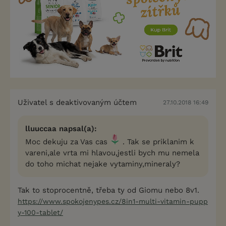
Uživatel s deaktivovaným účtem
27.10.2018 16:49
lluuccaa napsal(a):
Moc dekuju za Vas cas
. Tak se priklanim k
vareni,ale vrta mi hlavou,jestli bych mu nemela
do toho michat nejake vytaminy,mineraly?
Tak to stoprocentně, třeba ty od Giomu nebo 8v1.
https://www.spokojenypes.cz/8in1-multi-vitamin-pupp
y-100-tablet/