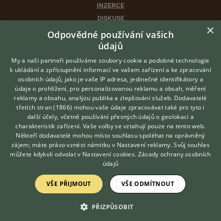
INZERCE
DISKUSE
×
ČLÁNKY
Odpovědné používání vašich
CHOVATELSKÉ STANICE
údajů
ATLAS
My a naši partneři používáme soubory cookie a podobné technologie
VÝBĚR VHODNÉHO PLEMENE
k ukládání a zpřístupnění informací ve vašem zařízení a ke zpracování
osobních údajů, jako je vaše IP adresa, jedinečné identifikátory a
údaje o prohlížení, pro personalizovanou reklamu a obsah, měření
O nás
reklamy a obsahu, analýzu publika a zlepšování služeb.
Dodavatelé
třetích stran (1866)
mohou vaše údaje zpracovávat také pro tyto i
Kontakt
Hledáte zvířecího kamaráda?
další účely, včetně používání přesných údajů o geolokaci a
Zdarma vám poradí
Možnosti zvýraznění inzerátů
charakteristik zařízení. Vaše volby se vztahují pouze na tento web.
VETERINÁŘ ONLINE
Podmínky užití
Někteří dodavatelé mohou místo souhlasu spoléhat na oprávněný
KONZULTOVAT S
zájem; máte právo vznést námitku v
Nastavení reklamy
. Svůj souhlas
Zpracování osobních údajů
VETERINÁŘEM
můžete kdykoli odvolat v
Nastavení cookies
.
Zásady ochrany osobních
údajů
Přihlášení
VŠE PŘIJMOUT
VŠE ODMÍTNOUT
Registrace
PŘIZPŮSOBIT
Created by