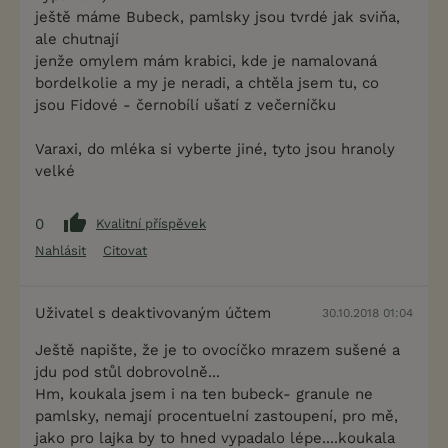
ještě máme Bubeck, pamlsky jsou tvrdé jak sviňa,
ale chutnají
jenže omylem mám krabici, kde je namalovaná
bordelkolie a my je neradi, a chtěla jsem tu, co
jsou Fidové - černobílí ušatí z večerníčku
Varaxi, do mléka si vyberte jiné, tyto jsou hranoly
velké
0
Kvalitní příspěvek
Nahlásit
Citovat
Uživatel s deaktivovaným účtem
30.10.2018 01:04
Ještě napište, že je to ovocíčko mrazem sušené a
jdu pod stůl dobrovolně...
Hm, koukala jsem i na ten bubeck- granule ne
pamlsky, nemají procentuelní zastoupení, pro mě,
jako pro lajka by to hned vypadalo lépe....koukala