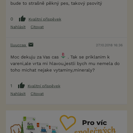
bude to strašně pěkný pes, takový psovitý
0
Kvalitní příspěvek
Nahlásit
Citovat
lluuccaa
27.10.2018 16:36
Moc dekuju za Vas cas
. Tak se priklanim k
vareni,ale vrta mi hlavou,jestli bych mu nemela do
toho michat nejake vytaminy,mineraly?
1
Kvalitní příspěvek
Nahlásit
Citovat