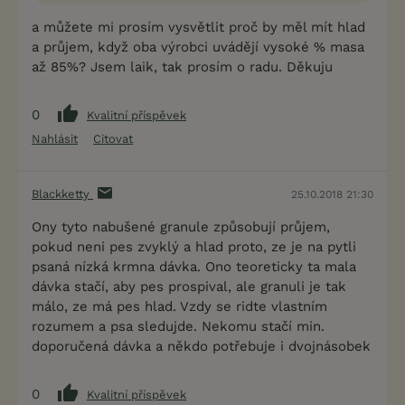
a můžete mi prosím vysvětlit proč by měl mít hlad
a průjem, když oba výrobci uvádějí vysoké % masa
až 85%? Jsem laik, tak prosím o radu. Děkuju
0
Kvalitní příspěvek
Nahlásit
Citovat
Blackketty
25.10.2018 21:30
Ony tyto nabušené granule způsobují průjem,
pokud neni pes zvyklý a hlad proto, ze je na pytli
psaná nízká krmna dávka. Ono teoreticky ta mala
dávka stačí, aby pes prospival, ale granuli je tak
málo, ze má pes hlad. Vzdy se ridte vlastním
rozumem a psa sledujde. Nekomu stačí min.
doporučená dávka a někdo potřebuje i dvojnásobek
0
Kvalitní příspěvek