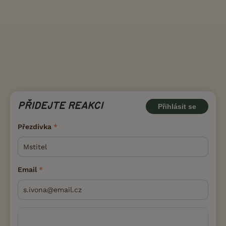
PŘIDEJTE REAKCI
Přihlásit se
Přezdívka
Email