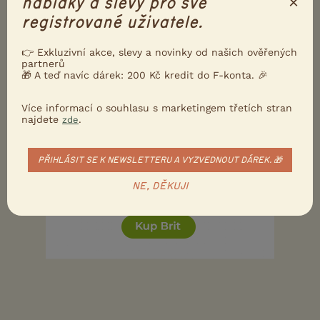
×
nabídky a slevy pro své
Super! Děkuji
registrované uživatele.
0
Kvalitní příspěvek
👉 Exkluzivní akce, slevy a novinky od našich ověřených
partnerů
Nahlásit
Citovat
🎁 A teď navíc dárek: 200 Kč kredit do F-konta. 🎉
Více informací o souhlasu s marketingem třetích stran
najdete
.
zde
PŘIHLÁSIT SE K NEWSLETTERU A VYZVEDNOUT DÁREK. 🎁
NE, DĚKUJI