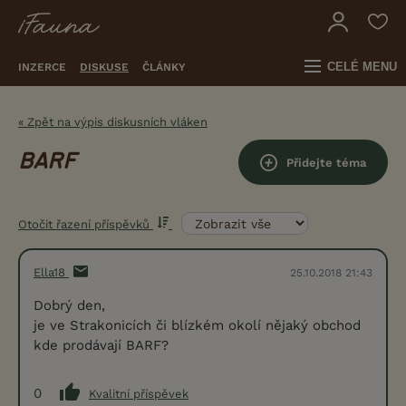
CELÉ MENU
INZERCE
DISKUSE
ČLÁNKY
« Zpět na výpis diskusních vláken
BARF
Přidejte téma
Otočit řazení příspěvků
Ella18
25.10.2018 21:43
Dobrý den,
je ve Strakonicích či blízkém okolí nějaký obchod
kde prodávají BARF?
0
Kvalitní příspěvek