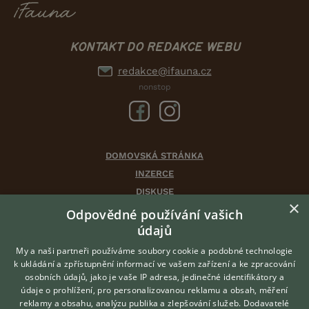
KONTAKT DO REDAKCE WEBU
redakce@ifauna.cz
nonstop
DOMOVSKÁ STRÁNKA
INZERCE
DISKUSE
×
ČLÁNKY
Odpovědné používání vašich
CHOVATELSKÉ STANICE
údajů
ATLAS
My a naši partneři používáme soubory cookie a podobné technologie
VÝBĚR VHODNÉHO PLEMENE
k ukládání a zpřístupnění informací ve vašem zařízení a ke zpracování
osobních údajů, jako je vaše IP adresa, jedinečné identifikátory a
údaje o prohlížení, pro personalizovanou reklamu a obsah, měření
O nás
reklamy a obsahu, analýzu publika a zlepšování služeb.
Dodavatelé