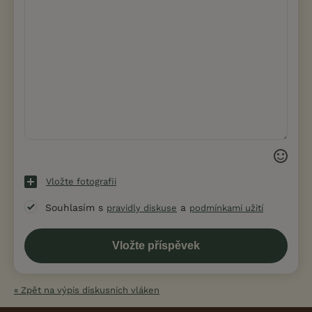
Vložte fotografii
Souhlasím s
a
pravidly diskuse
podmínkami užití
« Zpět na výpis diskusních vláken