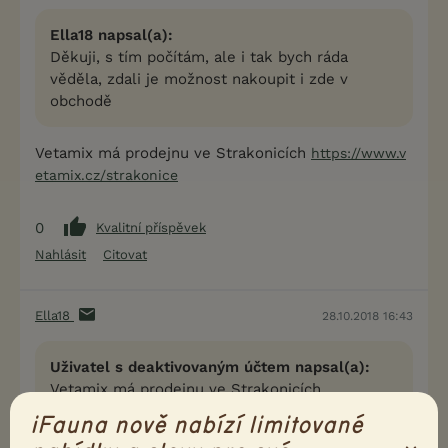
Ella18 napsal(a):
Děkuji, s tím počítám, ale i tak bych ráda
věděla, zdali je možnost nakoupit i zde v
obchodě
Vetamix má prodejnu ve Strakonicích
https://www.v
etamix.cz/strakonice
0
Kvalitní příspěvek
Nahlásit
Citovat
Ella18
28.10.2018 16:43
Uživatel s deaktivovaným účtem napsal(a):
Vetamix má prodejnu ve Strakonicích
https://www.vetamix.cz/strakonice
iFauna nově nabízí limitované