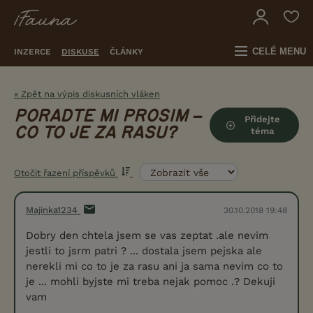
CELÉ MENU
INZERCE
DISKUSE
ČLÁNKY
« Zpět na výpis diskusních vláken
PORADTE MI PROSIM –
Přidejte
CO TO JE ZA RASU?
téma
Otočit řazení příspěvků
Majinka1234
30.10.2018 19:48
Dobry den chtela jsem se vas zeptat .ale nevim
jestli to jsrm patri ? ... dostala jsem pejska ale
nerekli mi co to je za rasu ani ja sama nevim co to
je ... mohli byjste mi treba nejak pomoc .? Dekuji
vam