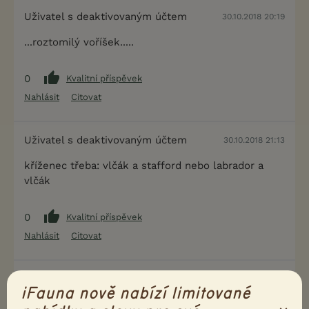
Uživatel s deaktivovaným účtem
30.10.2018 20:19
...roztomilý voříšek.....
0
Kvalitní příspěvek
Nahlásit
Citovat
Uživatel s deaktivovaným účtem
30.10.2018 21:13
kříženec třeba: vlčák a stafford nebo labrador a
vlčák
0
Kvalitní příspěvek
Nahlásit
Citovat
Uživatel s deaktivovaným účtem
31.10.2018 12:13
iFauna nově nabízí limitované
Kříženec. Ale jakých plemen nelze říct, zřejmě