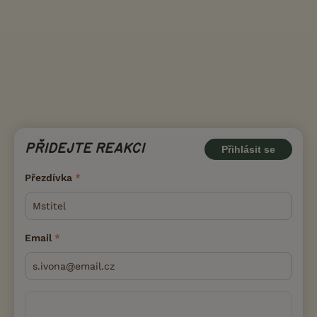
PŘIDEJTE REAKCI
Přihlásit se
Přezdívka
Email