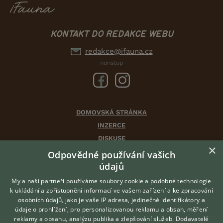
KONTAKT DO REDAKCE WEBU
redakce@ifauna.cz
nonstop
DOMOVSKÁ STRÁNKA
INZERCE
DISKUSE
×
ČLÁNKY
Odpovědné používání vašich
CHOVATELSKÉ STANICE
údajů
ATLAS
My a naši partneři používáme soubory cookie a podobné technologie
VÝBĚR VHODNÉHO PLEMENE
k ukládání a zpřístupnění informací ve vašem zařízení a ke zpracování
osobních údajů, jako je vaše IP adresa, jedinečné identifikátory a
údaje o prohlížení, pro personalizovanou reklamu a obsah, měření
O nás
reklamy a obsahu, analýzu publika a zlepšování služeb.
Dodavatelé