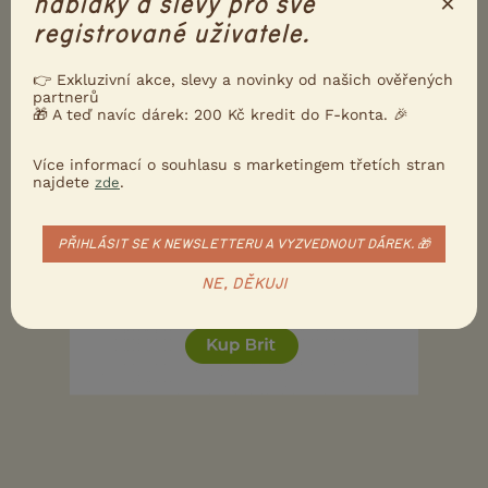
×
nabídky a slevy pro své
kříženec kříženců.
registrované uživatele.
0
Kvalitní příspěvek
👉 Exkluzivní akce, slevy a novinky od našich ověřených
partnerů
Nahlásit
Citovat
🎁 A teď navíc dárek: 200 Kč kredit do F-konta. 🎉
Více informací o souhlasu s marketingem třetích stran
najdete
.
zde
PŘIHLÁSIT SE K NEWSLETTERU A VYZVEDNOUT DÁREK. 🎁
NE, DĚKUJI