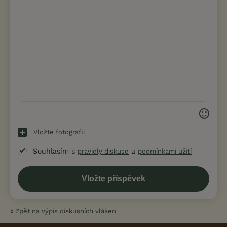
Vložte fotografii
Souhlasím s
a
pravidly diskuse
podmínkami užití
« Zpět na výpis diskusních vláken