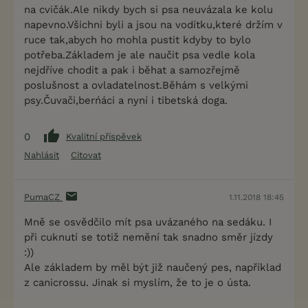
na cvičák.Ale nikdy bych si psa neuvázala ke kolu
napevno.Všichni byli a jsou na vodítku,které držím v
ruce tak,abych ho mohla pustit kdyby to bylo
potřeba.Základem je ale naučit psa vedle kola
nejdříve chodit a pak i běhat a samozřejmě
poslušnost a ovladatelnost.Běhám s velkými
psy.Čuvači,berńáci a nyní i tibetská doga.
0
Kvalitní příspěvek
Nahlásit
Citovat
PumaCZ
1.11.2018 18:45
Mně se osvědčilo mít psa uvázaného na sedáku. I
při cuknutí se totiž nemění tak snadno směr jízdy
:))
Ale základem by měl být již naučený pes, například
z canicrossu. Jinak si myslím, že to je o ústa.