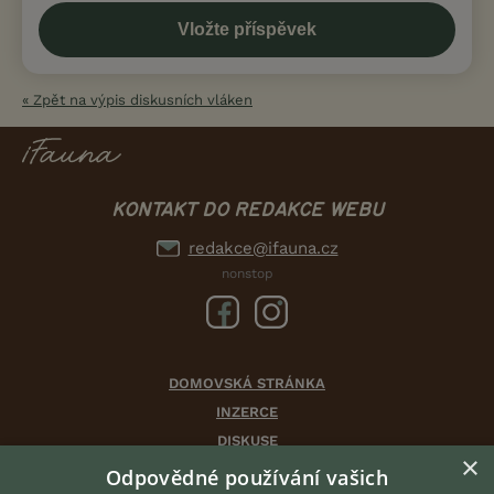
« Zpět na výpis diskusních vláken
KONTAKT DO REDAKCE WEBU
redakce@ifauna.cz
nonstop
DOMOVSKÁ STRÁNKA
INZERCE
DISKUSE
×
ČLÁNKY
Odpovědné používání vašich