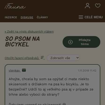
CELÉ MENU
INZERCE
DISKUSE
ČLÁNKY
« Zpět na výpis diskusních vláken
SO PSOM NA
Přidejte
BICYKEL
téma
Otočit řazení příspěvků
vlenkav
1.11.2018 11:42
Ahojte, chcela by som sa opýtať ci mate niekto
skúsenosti s držiakom na psa ku bicyklu. Je to
bezpečné? Udrží to aj veľkého psa aj v prípade ze
trhne alebo vyboci do strany?
Ďakujem vopred za skúsenosti 😀