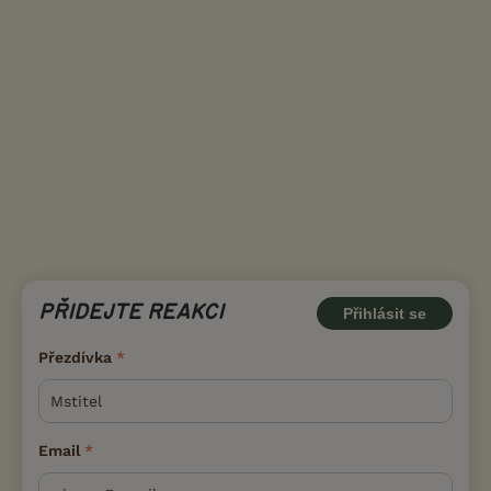
PŘIDEJTE REAKCI
Přihlásit se
Přezdívka
Email