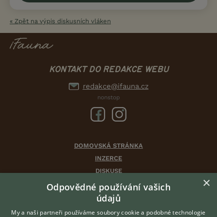
« Zpět na výpis diskusních vláken
KONTAKT DO REDAKCE WEBU
redakce@ifauna.cz
nonstop
DOMOVSKÁ STRÁNKA
INZERCE
DISKUSE
×
ČLÁNKY
Odpovědné používání vašich
CHOVATELSKÉ STANICE
údajů
ATLAS
My a naši partneři používáme soubory cookie a podobné technologie