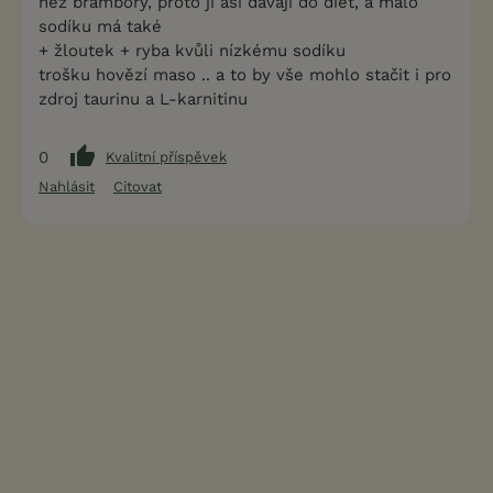
než brambory, proto ji asi dávají do diet, a málo
sodíku má také
+ žloutek + ryba kvůli nízkému sodíku
trošku hovězí maso .. a to by vše mohlo stačit i pro
zdroj taurinu a L-karnitinu
0
Kvalitní příspěvek
Nahlásit
Citovat