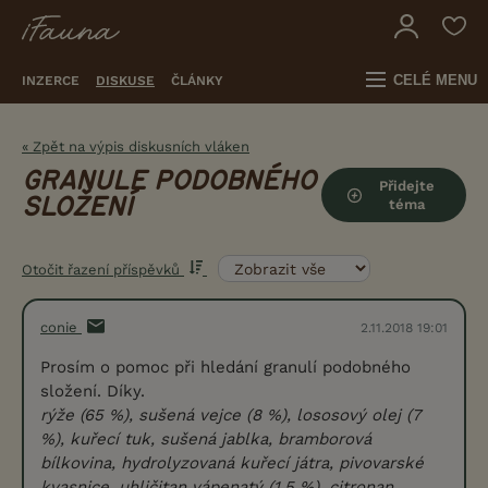
CELÉ MENU
INZERCE
DISKUSE
ČLÁNKY
« Zpět na výpis diskusních vláken
GRANULE PODOBNÉHO
Přidejte
SLOŽENÍ
téma
Otočit řazení příspěvků
conie
2.11.2018 19:01
Prosím o pomoc při hledání granulí podobného
složení. Díky.
rýže (65 %), sušená vejce (8 %), lososový olej (7
%), kuřecí tuk, sušená jablka, bramborová
bílkovina, hydrolyzovaná kuřecí játra, pivovarské
kvasnice, uhličitan vápenatý (1,5 %), citronan