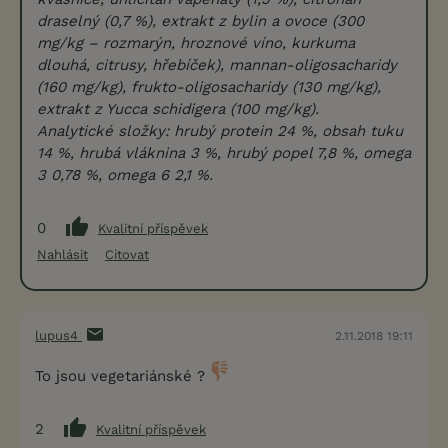
draselný (0,7 %), extrakt z bylin a ovoce (300
mg/kg – rozmarýn, hroznové víno, kurkuma
dlouhá, citrusy, hřebíček), mannan-oligosacharidy
(160 mg/kg), frukto-oligosacharidy (130 mg/kg),
extrakt z Yucca schidigera (100 mg/kg).
Analytické složky: hrubý protein 24 %, obsah tuku
14 %, hrubá vláknina 3 %, hrubý popel 7,8 %, omega
3 0,78 %, omega 6 2,1 %.
0
Kvalitní příspěvek
Nahlásit
Citovat
lupus4
2.11.2018 19:11
To jsou vegetariánské ?
2
Kvalitní příspěvek