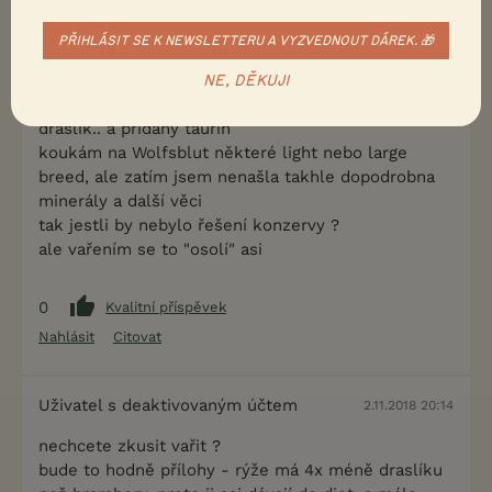
dietou!
PŘIHLÁSIT SE K NEWSLETTERU A VYZVEDNOUT DÁREK. 🎁
já vím, jenže ta rýže tam funguje pro něco -
NE, DĚKUJI
požaduje se hodně nízko sodík, v rovnováze chlor a
draslík.. a přidaný taurin
koukám na Wolfsblut některé light nebo large
breed, ale zatím jsem nenašla takhle dopodrobna
minerály a další věci
tak jestli by nebylo řešení konzervy ?
ale vařením se to "osolí" asi
0
Kvalitní příspěvek
Nahlásit
Citovat
Uživatel s deaktivovaným účtem
2.11.2018 20:14
nechcete zkusit vařit ?
bude to hodně přílohy - rýže má 4x méně draslíku