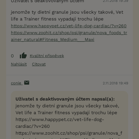
Uživatel s deaktivovaným účtem
2.11.2018 19:39
jenomže ty dietní granule jsou všecky takové, Vet
life a Trainer fitness vypadají trochu lépe
https://www.happypet.cz/vet-life-dog-cardiac/?v=260
https://www.zoohit.cz/shop/psi/granule/nova_foods_tr
ainer_natural#Fitness_Medium___Maxi
0
Kvalitní příspěvek
Nahlásit
Citovat
conie
2.11.2018 19:49
Uživatel s deaktivovaným účtem napsal(a):
jenomže ty dietní granule jsou všecky takové,
Vet life a Trainer fitness vypadají trochu lépe
https://www.happypet.cz/vet-life-dog-
cardiac/?v=260
https://www.zoohit.cz/shop/psi/granule/nova_f