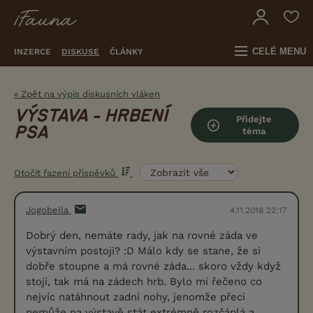
CELÉ MENU
INZERCE
DISKUSE
ČLÁNKY
« Zpět na výpis diskusních vláken
VÝSTAVA - HRBENÍ
Přidejte
PSA
téma
Otočit řazení příspěvků
Jogobella
4.11.2018 22:17
Dobrý den, nemáte rady, jak na rovné záda ve
výstavním postoji? :D Málo kdy se stane, že si
dobře stoupne a má rovné záda... skoro vždy když
stojí, tak má na zádech hrb. Bylo mi řečeno co
nejvíc natáhnout zadní nohy, jenomže přeci
nemůže na výstavě stát extrémně rozčáplá a