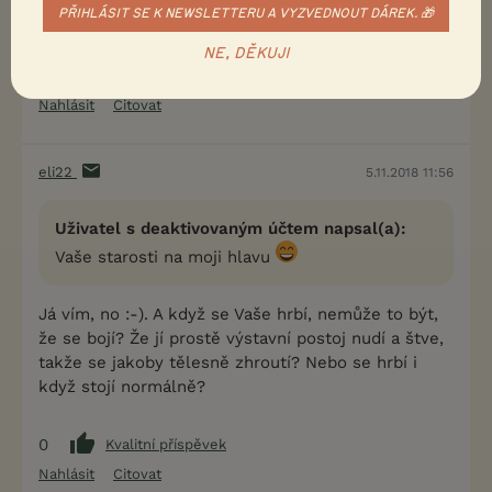
PŘIHLÁSIT SE K NEWSLETTERU A VYZVEDNOUT DÁREK. 🎁
Vaše starosti na moji hlavu
NE, DĚKUJI
0
Kvalitní příspěvek
Nahlásit
Citovat
eli22
5.11.2018 11:56
Uživatel s deaktivovaným účtem napsal(a):
Vaše starosti na moji hlavu
Já vím, no :-). A když se Vaše hrbí, nemůže to být,
že se bojí? Že jí prostě výstavní postoj nudí a štve,
takže se jakoby tělesně zhroutí? Nebo se hrbí i
když stojí normálně?
0
Kvalitní příspěvek
Nahlásit
Citovat