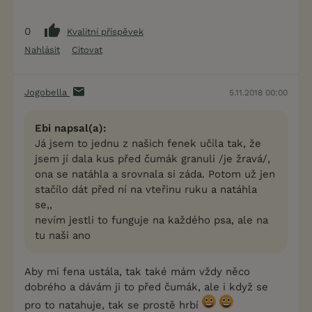
0
Kvalitní příspěvek
Nahlásit
Citovat
Jogobella
5.11.2018 00:00
Ebi napsal(a):
Já jsem to jednu z našich fenek učila tak, že
jsem jí dala kus před čumák granuli /je žravá/,
ona se natáhla a srovnala si záda. Potom už jen
stačílo dát před ní na vteřinu ruku a natáhla
se,,
nevím jestli to funguje na každého psa, ale na
tu naši ano
Aby mi fena ustála, tak také mám vždy něco
dobrého a dávám ji to před čumák, ale i když se
pro to natahuje, tak se prostě hrbí