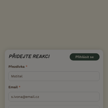
PŘIDEJTE REAKCI
Přihlásit se
Přezdívka
Email