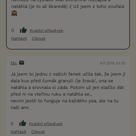
natáhlá (je to až škaredé) :( Už jsem z toho zoufalá
0
Kvalitní příspěvek
Nahlásit
Citovat
Ebi
4.11.2018 23:32
Já jsem to jednu z našich fenek učila tak, že jsem jí
dala kus před čumák granuli /je žravá/, ona se
natáhla a srovnala si záda. Potom už jen stačílo dát
před ní na vteřinu ruku a natáhla se,,
nevím jestli to funguje na každého psa, ale na tu
naši ano
0
Kvalitní příspěvek
Nahlásit
Citovat