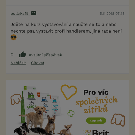
polárka.15
5.11.2018 07:15
Jděte na kurz vystavování a naučte se to a nebo
nechte psa vystavit profi handlerem, jiná rada není
0
Kvalitní příspěvek
Nahlásit
Citovat