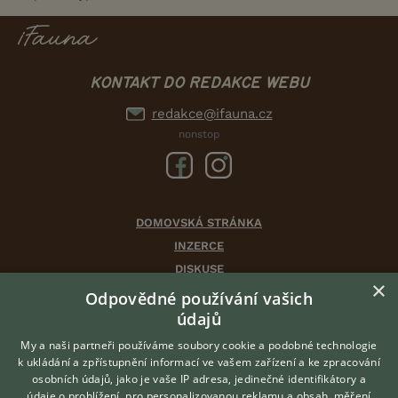
KONTAKT DO REDAKCE WEBU
redakce@ifauna.cz
nonstop
DOMOVSKÁ STRÁNKA
INZERCE
DISKUSE
×
ČLÁNKY
Odpovědné používání vašich
CHOVATELSKÉ STANICE
údajů
ATLAS
My a naši partneři používáme soubory cookie a podobné technologie
VÝBĚR VHODNÉHO PLEMENE
k ukládání a zpřístupnění informací ve vašem zařízení a ke zpracování
osobních údajů, jako je vaše IP adresa, jedinečné identifikátory a
údaje o prohlížení, pro personalizovanou reklamu a obsah, měření