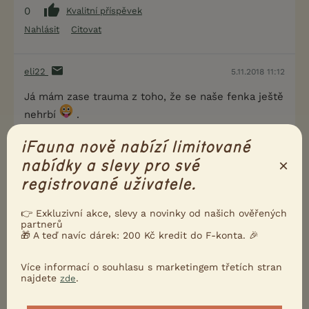
0
Kvalitní příspěvek
Nahlásit
Citovat
eli22
5.11.2018 11:12
Já mám zase trauma z toho, že se naše fenka ještě
nehrbí
.
iFauna nově nabízí limitované
0
Kvalitní příspěvek
×
nabídky a slevy pro své
Nahlásit
Citovat
registrované uživatele.
Uživatel s deaktivovaným účtem
5.11.2018 11:35
👉 Exkluzivní akce, slevy a novinky od našich ověřených
partnerů
🎁 A teď navíc dárek: 200 Kč kredit do F-konta. 🎉
eli22 napsal(a):
Já mám zase trauma z toho, že se naše fenka
Více informací o souhlasu s marketingem třetích stran
najdete
.
zde
ještě nehrbí
.