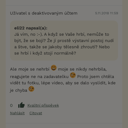
Uživatel s deaktivovaným účtem
5.11.2018 11:59
eli22 napsal(a):
Já vím, no :-). A když se Vaše hrbí, nemůže to
být, že se bojí? Že jí prostě výstavní postoj nudí
a štve, takže se jakoby tělesně zhroutí? Nebo
se hrbí i když stojí normálně?
Ale moje se nehrbí
moje se nikdy nehrbila,
reagujete ne na zadavatelku
Proto jsem chtěla
vidět tu fotku, lépe video, aby se dalo vyslídit, kde
je chyba
0
Kvalitní příspěvek
Nahlásit
Citovat