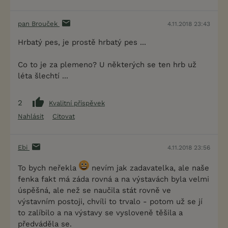
pan Brouček
4.11.2018 23:43
Hrbatý pes, je prostě hrbatý pes ...
Co to je za plemeno? U některých se ten hrb už
léta šlechtí ...
2
Kvalitní příspěvek
Nahlásit
Citovat
Ebi
4.11.2018 23:56
To bych neřekla
nevím jak zadavatelka, ale naše
fenka fakt má záda rovná a na výstavách byla velmi
úspěšná, ale než se naučila stát rovně ve
výstavním postoji, chvíli to trvalo - potom už se jí
to zalíbilo a na výstavy se vysloveně těšila a
předváděla se.