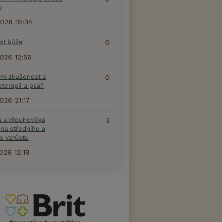
y
2026 19:34
ost kůže
0
2026 12:56
vní zkušenost z
0
terapii u psa?
2026 21:17
á a dlouhověká
3
na středního a
o vzrůstu
2026 12:19