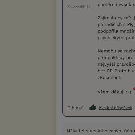
poměrně vysoké. 
XXX.XXX.159.150
Zajímalo by mě, 
po rodičích s PP,
podpořila množír
psychickými pro
Nemohu se rozhod
předpoklady pro
nejvyšší pravděpo
bez PP. Proto bu
zkušenosti.
Všem děkuji :-)
0
hlasů
Kvalitní příspěvek
Uživatel s deaktivovaným účt