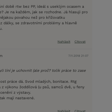
šní době rtw bez PP, ideál s useklým ocasem a
e? Je na každém, jak se rozhodne. Já hlasuji pro
nějakou povahou než pro křižovatku
 z dálky, se zdravotními problémy a hlavně
u.
Nahlásit
Citovat
em
7.11.2018 21:07
li líní je uchovnit (ale proč? tolik práce to zase
dost práce dá. Svod mladých, bonitace. Rtg
 z výkonu 3oddílová (u psů, samců dvě, u feny
ocenění z výstavy.
tak mají nastavené.
Nahlásit
Citovat