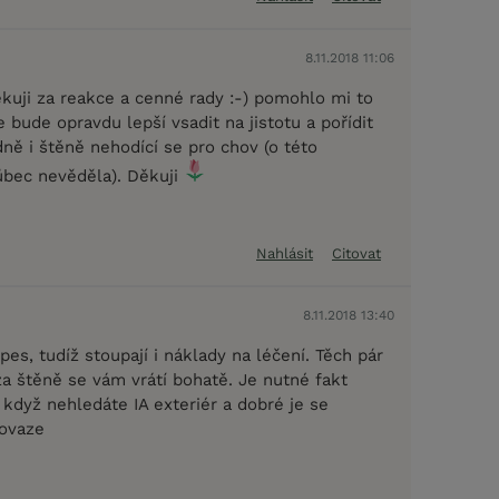
8.11.2018 11:06
uji za reakce a cenné rady :-) pomohlo mi to
 bude opravdu lepší vsadit na jistotu a pořídit
dně i štěně nehodící se pro chov (o této
bec nevěděla). Děkuji
Nahlásit
Citovat
8.11.2018 13:40
 pes, tudíž stoupají i náklady na léčení. Těch pár
 za štěně se vám vrátí bohatě. Je nutné fakt
 když nehledáte IA exteriér a dobré je se
povaze