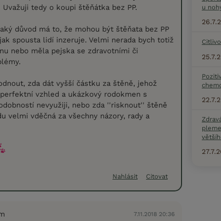
Uvažuji tedy o koupi štěňátka bez PP.
u noh
26.7.
jaký důvod má to, že mohou být štěňata bez PP
 jak spousta lidí inzeruje. Velmi nerada bych totiž
Citliv
nu nebo měla pejska se zdravotními či
25.7.
blémy.
Poziti
nout, zda dát vyšší částku za štěně, jehož
chemo
 perfektní vzhled a ukázkový rodokmen s
22.7.
dobností nevyužiji, nebo zda ''risknout'' štěně
du velmi vděčná za všechny názory, rady a
Zdrav
pleme
většíh
27.7.
Nahlásit
Citovat
em
7.11.2018 20:36