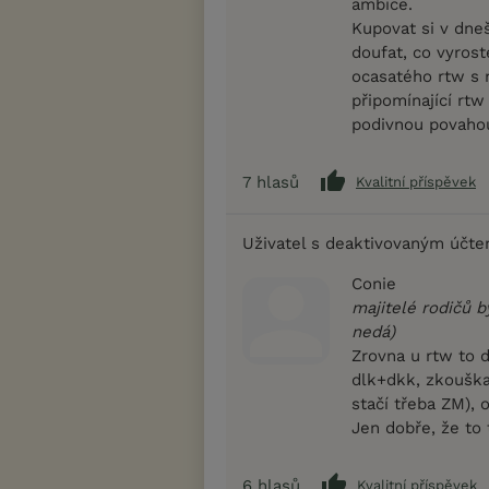
ambice.
Kupovat si v dne
doufat, co vyrost
ocasatého rtw s 
připomínající rtw
podivnou povaho
7
hlasů
Kvalitní příspěvek
Uživatel s deaktivovaným účt
Conie
majitelé rodičů by
nedá)
Zrovna u rtw to 
dlk+dkk, zkouška
stačí třeba ZM), 
Jen dobře, že to 
6
hlasů
Kvalitní příspěvek