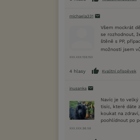
michaela331
Všem mockrát děk
se rozhodnout, že
štěně s PP, přípa
možnosti jsem vů
XXX.XXX.159.150
4
hlasy
Kvalitní příspěvek
inusanka
Navíc je to velký
tisíc, které dáte
koukat na zdraví,
poohlídnout po 
XXX.XXX.98.58