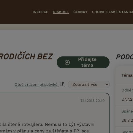
INZERCE
DISKUSE
ČLÁNKY
CHOVATELSKÉ STANIC
RODIČÍCH BEZ
PODO
Přidejte
téma
Téma
Otočit řazení příspěvků
Odběr
27.7.
7.11.2018 20:19
Spáne
26.7.
dila štěně rotvajlera. Nemusí to být výstavní
nemám v plánu a ceny za štěňata s PP jsou
Sport