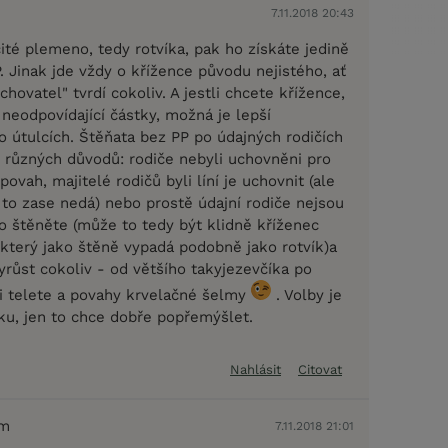
7.11.2018 20:43
ité plemeno, tedy rotvíka, pak ho získáte jedině
 Jinak jde vždy o křížence původu nejistého, ať
hovatel" tvrdí cokoliv. A jestli chcete křížence,
t neodpovídající částky, možná je lepší
o útulcích. Štěňata bez PP po údajných rodičích
 různých důvodů: rodiče nebyli uchovněni pro
povah, majitelé rodičů byli líní je uchovnit (ale
 to zase nedá) nebo prostě údajní rodiče nejsou
o štěněte (může to tedy být klidně kříženec
který jako štěně vypadá podobně jako rotvík)a
yrůst cokoliv - od většího takyjezevčíka po
ti telete a povahy krvelačné šelmy
. Volby je
u, jen to chce dobře popřemýšlet.
Nahlásit
Citovat
em
7.11.2018 21:01