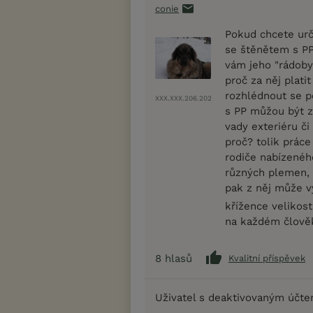
conie
Pokud chcete urč
se štěnětem s PP.
vám jeho "rádobyc
proč za něj plati
rozhlédnout se p
XXX.XXX.206.202
s PP můžou být z
vady exteriéru či 
proč? tolik práce
rodiče nabízenéh
různých plemen, 
pak z něj může v
křížence velikos
na každém člověk
8
hlasů
Kvalitní příspěvek
Uživatel s deaktivovaným účt