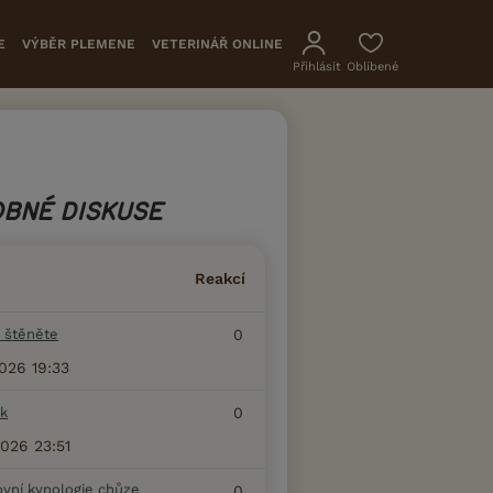
E
VÝBĚR PLEMENE
VETERINÁŘ ONLINE
Přihlásit
Oblíbené
BNÉ DISKUSE
Reakcí
 štěněte
0
2026 19:33
k
0
2026 23:51
ovní kynologie chůze
0