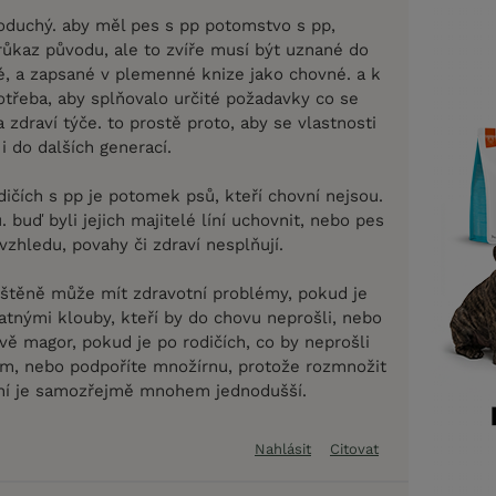
noduchý. aby měl pes s pp potomstvo s pp,
růkaz původu, ale to zvíře musí být uznané do
, a zapsané v plemenné knize jako chovné. a k
otřeba, aby splňovalo určité požadavky co se
 zdraví týče. to prostě proto, aby se vlastnosti
 do dalších generací.
ičích s pp je potomek psů, kteří chovní nejsou.
 buď byli jejich majitelé líní uchovnit, nebo pes
zhledu, povahy či zdraví nesplňují.
 štěně může mít zdravotní problémy, pokud je
atnými klouby, kteří by do chovu neprošli, nebo
ě magor, pokud je po rodičích, co by neprošli
m, nebo podpoříte množírnu, protože rozmnožit
ní je samozřejmě mnohem jednodušší.
Nahlásit
Citovat