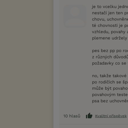
je to vcelku jed
nestačí jen ten p
chovu, uchovněné
té chovnosti je p
vzhledu, povahy a
plemene udržely i
pes bez pp po rod
z různých důvodů.
požadavky co se v
no, takže takové
po rodičích se šp
může být povahov
povahovým teste
psa bez uchovně
10
hlasů
Kvalitní příspěvek