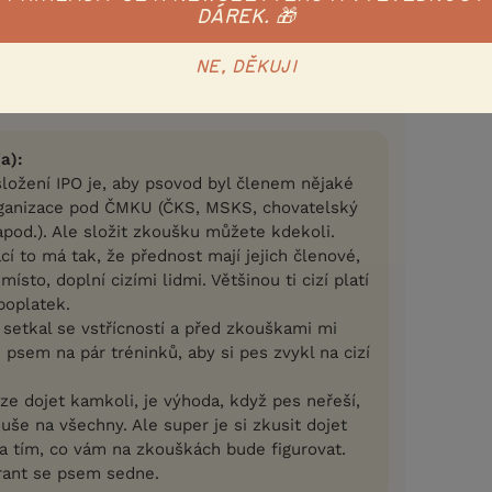
DÁREK. 🎁
Nahlásit
Citovat
NE, DĚKUJI
8.11.2018 12:11
a):
ložení IPO je, aby psovod byl členem nějaké
rganizace pod ČMKU (ČKS, MSKS, chovatelský
pod.). Ale složit zkoušku můžete kdekoli.
í to má tak, že přednost mají jejich členové,
ísto, doplní cizími lidmi. Většinou ti cizí platí
poplatek.
 setkal se vstřícností a před zkouškami mi
se psem na pár tréninků, aby si pes zvykl na cizí
ze dojet kamkoli, je výhoda, když pes neřeší,
ouše na všechny. Ale super je si zkusit dojet
a tím, co vám na zkouškách bude figurovat.
urant se psem sedne.