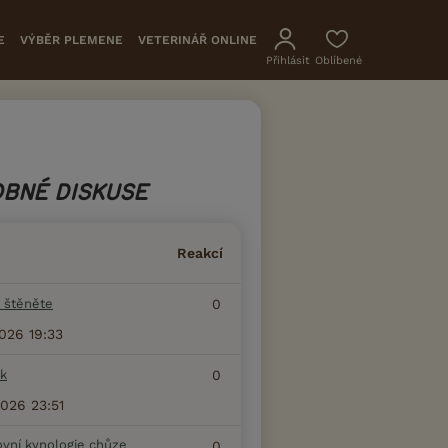
E
VÝBĚR PLEMENE
VETERINÁŘ ONLINE
Přihlásit
Oblíbené
BNÉ DISKUSE
Reakcí
 štěněte
0
2026 19:33
k
0
2026 23:51
ovní kynologie chůze
0