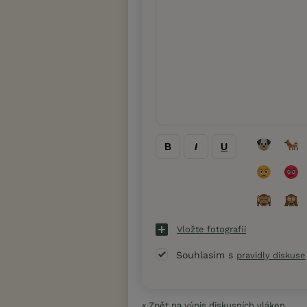
B
I
U
Vložte fotografii
Souhlasím s
pravidly diskuse
« Zpět na výpis diskusních vláken