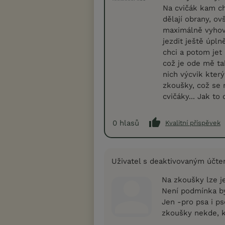
Na cvičák kam ch
dělají obrany, ov
maximálně vyhovuj
jezdit ještě úpl
chci a potom jet
což je ode mě t
nich výcvik kter
zkoušky, což se 
cvičáky... Jak to
0
hlasů
Kvalitní příspěvek
Uživatel s deaktivovaným účt
Na zkoušky lze j
Není podmínka b
Jen -pro psa i ps
zkoušky nekde, kde