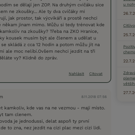
odím se dělají jen ZOP. Na druhým cvičáku sice
u noh
šem ne zkoušky... Ale ty dva cvičáky mi
26.7.
í, jak prostor, tak výcvikáři a prostě nechci
ně někam jinam mimo. Můžu si tedy trénovat kde
Citliv
 kamkoliv na zkoušky? Třeba na ZKO Hranice,
25.7.
aky kousek musím být ale členem a udělat u
ý se skládá z cca 12 hodin a potom můžu jít na
Poziti
mi ale moc nelíbí.Ovšem nechci jezdit na tři
chemo
 děláte vy? Klidně do zpráv.
22.7.
Zdrav
Nahlásit
Citovat
pleme
většíh
27.7.
em
8.11.2018 07:56
et kamkoliv, kde vas na ne vezmou - mají místo.
yt tam clenem.
ovoda je jednodussi, delat aspoň ty první
 to zna, nez jezdit na cizi plac mezi cizi lidi.