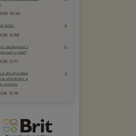
y
2026 19:34
ost kůže
0
2026 12:56
vní zkušenost z
0
terapii u psa?
2026 21:17
á a dlouhověká
3
na středního a
o vzrůstu
2026 12:19