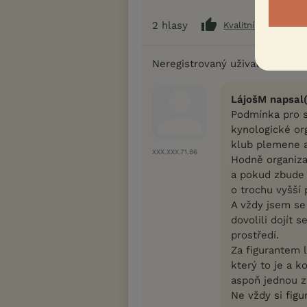
2
hlasy
Kvalitní příspěvek
Neregistrovaný uživatel
LájošM napsal(
Podmínka pro s
kynologické o
klub plemene a
XXX.XXX.71.86
Hodně organizac
a pokud zbude m
o trochu vyšší 
A vždy jsem se
dovolili dojít 
prostředí.
Za figurantem l
který to je a k
aspoň jednou z
Ne vždy si fig