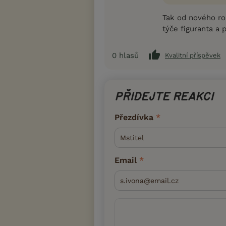
Tak od nového r
týče figuranta a 
0
hlasů
Kvalitní příspěvek
PŘIDEJTE REAKCI
Přezdívka
Email