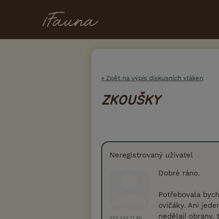
« Zpět na výpis diskusních vláken
ZKOUŠKY
Neregistrovaný uživatel
Dobré ráno.
Potřebovala bych
cvičáky. Ani jed
nedělají obrany, 
XXX.XXX.71.86