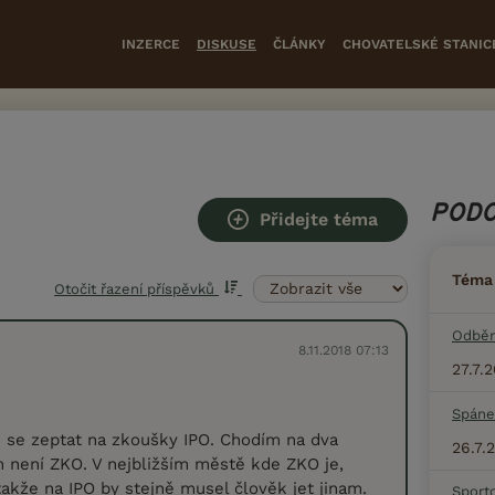
INZERCE
DISKUSE
ČLÁNKY
CHOVATELSKÉ STANIC
PODO
Přidejte téma
Téma
Otočit řazení příspěvků
Odběr
8.11.2018 07:13
27.7.
Spáne
 se zeptat na zkoušky IPO. Chodím na dva
26.7.
en není ZKO. V nejbližším městě kde ZKO je,
takže na IPO by stejně musel člověk jet jinam.
Sport