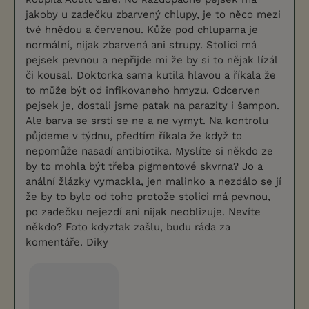
jakoby u zadečku zbarvený chlupy, je to něco mezi
tvé hnědou a červenou. Kůže pod chlupama je
normální, nijak zbarvená ani strupy. Stolici má
pejsek pevnou a nepřijde mi že by si to nějak lízál
či kousal. Doktorka sama kutila hlavou a říkala že
to může být od infikovaneho hmyzu. Odcerven
pejsek je, dostali jsme patak na parazity i šampon.
Ale barva se srsti se ne a ne vymyt. Na kontrolu
půjdeme v týdnu, předtím říkala že když to
nepomůže nasadí antibiotika. Myslíte si někdo ze
by to mohla být třeba pigmentové skvrna? Jo a
anální žlázky vymackla, jen malinko a nezdálo se jí
že by to bylo od toho protože stolici má pevnou,
po zadečku nejezdí ani nijak neoblizuje. Nevíte
někdo? Foto kdyztak zašlu, budu ráda za
komentáře. Diky