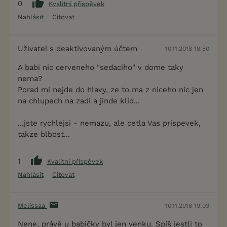
0
Kvalitní příspěvek
Nahlásit
Citovat
Uživatel s deaktivovaným účtem
10.11.2018 18:50
A babi nic cerveneho "sedaciho" v dome taky
nema?
Porad mi nejde do hlavy, ze to ma z niceho nic jen
na chlupech na zadi a jinde klid...
...jste rychlejsi - nemazu, ale cetla Vas prispevek,
takze blbost...
1
Kvalitní příspěvek
Nahlásit
Citovat
Melissaa
10.11.2018 19:03
Nene, právě u babičky byl jen venku. Spíš jestli to