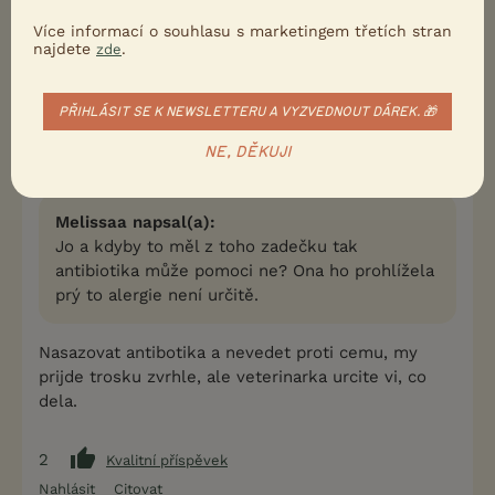
uvidíme.. Snad to bude brzo ok
Více informací o souhlasu s marketingem třetích stran
najdete
.
zde
0
Kvalitní příspěvek
Nahlásit
Citovat
PŘIHLÁSIT SE K NEWSLETTERU A VYZVEDNOUT DÁREK. 🎁
NE, DĚKUJI
Uživatel s deaktivovaným účtem
10.11.2018 19:40
Melissaa napsal(a):
Jo a kdyby to měl z toho zadečku tak
antibiotika může pomoci ne? Ona ho prohlížela
prý to alergie není určitě.
Nasazovat antibotika a nevedet proti cemu, my
prijde trosku zvrhle, ale veterinarka urcite vi, co
dela.
2
Kvalitní příspěvek
Nahlásit
Citovat