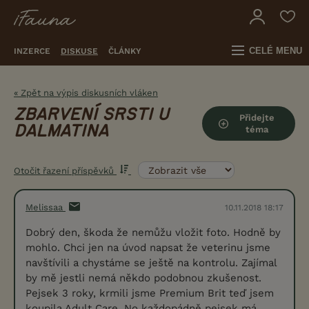
CELÉ MENU
INZERCE
DISKUSE
ČLÁNKY
« Zpět na výpis diskusních vláken
ZBARVENÍ SRSTI U
Přidejte
DALMATINA
téma
Otočit řazení příspěvků
Melissaa
10.11.2018 18:17
Dobrý den, škoda že nemůžu vložit foto. Hodně by
mohlo. Chci jen na úvod napsat že veterinu jsme
navštívili a chystáme se ještě na kontrolu. Zajímal
by mě jestli nemá někdo podobnou zkušenost.
Pejsek 3 roky, krmili jsme Premium Brit teď jsem
koupila Adult Care. No každopádně pejsek má