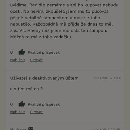
uvidíme. Redidlo nemáme a ani ho kupovat nebudu,
ocet.. No nevím, zkoušela jsem mu to pucovat
pěkně detailně tamponkem a moc se toho
nepustilo. Každopádně mě přijde že dnes to měl
zas. Víc Hnedy než jsem mu dala ten šampon.
Možná to má z toho zadečku.
0
Kvalitní příspěvek
Nahlásit
Citovat
Uživatel s deaktivovaným účtem
10.11.2018 20:03
a s tím má co ?
0
Kvalitní příspěvek
Nahlásit
Citovat
Melissaa
10.11.2018 20:05