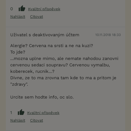
0
Kvalitní příspěvek
Nahlásit
Citovat
Uživatel s deaktivovaným účtem
10.11.2018 18:33
Alergie? Cervena na srsti a ne na kuzi?
To jde?
...mozna uplne mimo, ale nemate nahodou zanovni
cervenou sedaci soupravu? Cervenou vymalbu,
koberecek, rucnik...?
Divne, ze to ma zrovna tam kde to ma a pritom je
"zdravy".
Urcite sem hodte info, oc slo.
1
Kvalitní příspěvek
Nahlásit
Citovat