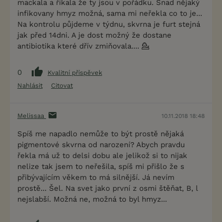
mackala a říkala že ty jsou v pořádku. Snad nějaký
infikovany hmyz možná, sama mi neřekla co to je...
Na kontrolu půjdeme v týdnu, skvrna je furt stejná
jak před 14dni. A je dost možný že dostane
antibiotika které dřív zmiňovala.... 💁
0
Kvalitní příspěvek
Nahlásit
Citovat
Melissaa
10.11.2018 18:48
Spíš me napadlo nemůže to být prostě nějaká
pigmentové skvrna od narození? Abych pravdu
řekla má už to delsi dobu ale jelikož si to nijak
nelize tak jsem to neřešila, spíš mi přišlo že s
přibývajícím věkem to má silnější. Já nevím
prostě... Šel. Na svet jako první z osmi štěňat, B, l
nejslabší. Možná ne, možná to byl hmyz...