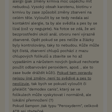
alergii (pak změny krmiva moc úspěchu mít
nebudou). Vysoký obsah karotenu, biotinu v
krmivu by zase způsobil změny zbarvení na
celém těle. Vyloučit by se tedy nedala asi
kontaktní alergie, ta by ale svědila a pes by se
lízal (což vy negujete). Na fotce se zdá, že ani
bezprostřední okolí anál. otvoru není výrazně
zbarvené. Opět pokud se pes nelíže a žlázky
byly kontrolovány, taky to nebudou. Kůže může
být čistá, zbarvení chlupů pochází z mazu
chlupových folikulů a zbavíte se ho až
vypadáním a nárůstem nových (pokud nechcete
použít odbarvování peroxidem, apod. , ale to
zase bude dráždit kůži).
Pokud tam opravdu
nejsou jiné změny, není to svědivé a pes to
neolizuje
, tak bych se pokusil vyloučit či
přeléčit "demodex canis", který se ve
folikulech může vyskytovat i normálně, ale
lokální přemnožení (?)
Pokud šampon ,tak typu "Peroxyderm", celkově
ATB asi zbytečné.