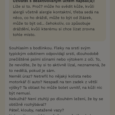
Uživatel s deaktivovaným účtem napsal(a):
Líže si to. Proč? může ho svědit kůže, kvůli
alergii včetně alergie kontaktní, třeba sedá na
něco, co ho dráždí, může to být od žlázek,
může to být od... čehokoliv, co způsobuje
dráždění, kvůli kterému si chce lízat zrovna
tohle místo.
Souhlasím s bodlinkou. Fleky na srsti svým
typickým odstínem odpovídají srsti, dlouhodobě
znečištěné psími slinami nebo výtokem z očí. To,
že nevidíte, že by si to aktivně lízal, neznamená, že
to nedělá, pokud je sám.
Neměl úraz? Netrefil ho nějaký kolista nebo
motorkář či auto? Nespadl na ten zadek z větší
výšky? Ta oblast ho může bolet uvnitř, na kůži nic
být nemusí.
Nekulhá? Není ztuhlý po dlouhém ležení, že by se
obtížně rozhýbával?
Páteř, klouby, natažené vazy?