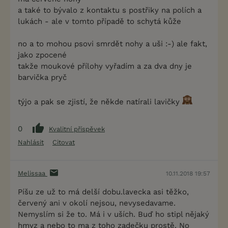
a také to bývalo z kontaktu s postřiky na polích a
lukách - ale v tomto případě to schytá kůže
no a to mohou psovi smrdět nohy a uši :-) ale fakt,
jako zpocené
takže moukové přílohy vyřadím a za dva dny je
barvička pryč
týjo a pak se zjistí, že někde natírali lavičky
0
Kvalitní příspěvek
Nahlásit
Citovat
Melissaa
10.11.2018 19:57
Píšu ze už to má delší dobu.lavecka asi těžko,
červený ani v okolí nejsou, nevysedavame.
Nemyslím si že to. Má i v uších. Buď ho stipl nějaký
hmyz a nebo to ma z toho zadečku prostě. No