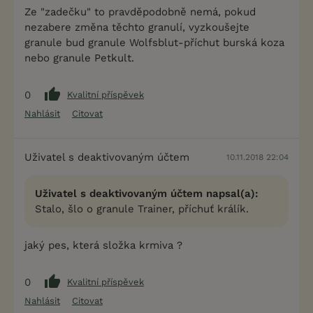
Ze "zadečku" to pravděpodobně nemá, pokud
nezabere změna těchto granulí, vyzkoušejte
granule bud granule Wolfsblut-příchut burská koza
nebo granule Petkult.
0
Kvalitní příspěvek
Nahlásit
Citovat
Uživatel s deaktivovaným účtem
10.11.2018 22:04
Uživatel s deaktivovaným účtem napsal(a):
Stalo, šlo o granule Trainer, příchuť králík.
jaký pes, která složka krmiva ?
0
Kvalitní příspěvek
Nahlásit
Citovat