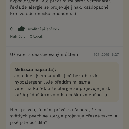
hypoalergenni. Ale předtím mi sama veterinarka
řekla že alergie se projevuje jinak, každopádně
krmivo ode dneška změněno. :)
0
Kvalitní příspěvek
Nahlásit
Citovat
Uživatel s deaktivovaným účtem
10.11.2018 18:27
Melissaa napsal(a):
Jojo dnes jsem koupila jiné bez obilovin,
hypoalergenni. Ale předtím mi sama
veterinarka řekla že alergie se projevuje jinak,
každopádně krmivo ode dneška změněno. :)
Není pravda, já mám právě zkušenost, že na
světlých psech se alergie projevuje přesně takto. A
jaké jste pořídila?