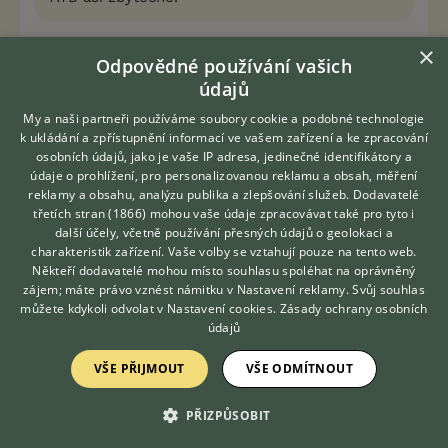
Vaše první věta není pravdivá, jednalo by se v
×
Odpovědné používání vašich
tomto případě o kvasinky, alergie se krásně
údajů
projevuje jen lokálním zčervenáním na kterémkoliv
místě, i bez svědění.
My a naši partneři používáme soubory cookie a podobné technologie
k ukládání a zpřístupnění informací ve vašem zařízení a ke zpracování
osobních údajů, jako je vaše IP adresa, jedinečné identifikátory a
0
Kvalitní příspěvek
údaje o prohlížení, pro personalizovanou reklamu a obsah, měření
reklamy a obsahu, analýzu publika a zlepšování služeb.
Dodavatelé
Nahlásit
Citovat
třetích stran (1866)
mohou vaše údaje zpracovávat také pro tyto i
Hledáte zvířecího kamaráda?
další účely, včetně používání přesných údajů o geolokaci a
Zdarma vám poradí
charakteristik zařízení. Vaše volby se vztahují pouze na tento web.
Uživatel s deaktivovaným účtem
12.11.2018 06:13
VETERINÁŘ ONLINE
Někteří dodavatelé mohou místo souhlasu spoléhat na oprávněný
KONZULTOVAT S
zájem; máte právo vznést námitku v
Nastavení reklamy
. Svůj souhlas
Přemýšlím, jak dlouho by musel sedět, aby se jako
VETERINÁŘEM
můžete kdykoli odvolat v
Nastavení cookies
.
Zásady ochrany osobních
zpotil a přemnožily se kvasinky. Alergie a jako
údajů
následek kvasinky, jasně, ale zbytek psa čistý..
Tuhle barvu dělají kvasinky a sliny se slzami. Na
VŠE PŘIJMOUT
VŠE ODMÍTNOUT
kůži pak alergie na cokoli, bleší a další kousnutí a
tak podobně. Ale ne na samotných chlupech.
PŘIZPŮSOBIT
Spíše si myslím, že se stalo něco, co majitel
nepostřehl.