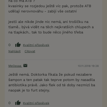
na co má ATB ?
kvasinky se rozjedou ještě víc pak, protože ATB
udělají nerovnováhu - zabijí vše ostatní
jestli ale nikde jinde nic nemá, ani trošičku na
tlamě.. bývá vidět na těch nejkratších chlupech a
na tlapkách.. tak to bude něco jiného třeba
0
Kvalitní příspěvek
Nahlásit
Citovat
Melissaa
10.11.2018 19:28
Ještě nemá. Doktorka říkala že pokud nezabere
šampon a ten patak tak teprve potom by nasadila
antibiotika právě. Jako flek od té doby nezmizl ba
naopak je to furt stejny.
0
Kvalitní příspěvek