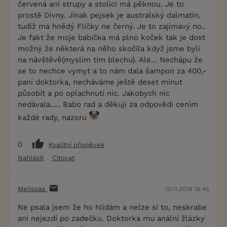
červená ani strupy a stolici má pěknou. Je to
prostě Divny. Jinak pejsek je australský dalmatin,
tudíž má hnědý Flíčky ne černý. Je to zajímavý no..
Je fakt že moje babička má plno koček tak je dost
možný že některá na něho skočila když jsme byli
na návštěvě(myslím tím blechu). Ale... Nechápu že
se to nechce vymyt a to nám dala šampon za 400,-
paní doktorka, necháváme ještě deset minut
působit a po oplachnuti nic. Jakobych nic
nedávala..... Babo rad a děkuji za odpovědi cením
každé rady, nazoru
0
Kvalitní příspěvek
Nahlásit
Citovat
Melissaa
10.11.2018 18:45
Ne psala jsem že ho hlídám a nelze si to, neskrabe
ani nejezdí po zadečku. Doktorka mu anální žlázky