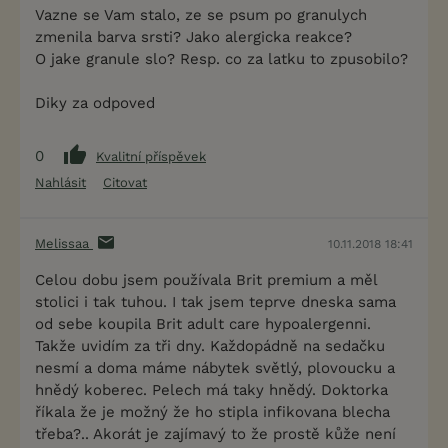
Vazne se Vam stalo, ze se psum po granulych
zmenila barva srsti? Jako alergicka reakce?
O jake granule slo? Resp. co za latku to zpusobilo?
Diky za odpoved
0
Kvalitní příspěvek
Nahlásit
Citovat
Melissaa
10.11.2018 18:41
Celou dobu jsem používala Brit premium a měl
stolici i tak tuhou. I tak jsem teprve dneska sama
od sebe koupila Brit adult care hypoalergenni.
Takže uvidím za tři dny. Každopádně na sedačku
nesmí a doma máme nábytek světlý, plovoucku a
hnědý koberec. Pelech má taky hnědý. Doktorka
říkala že je možný že ho stipla infikovana blecha
třeba?.. Akorát je zajímavý to že prostě kůže není