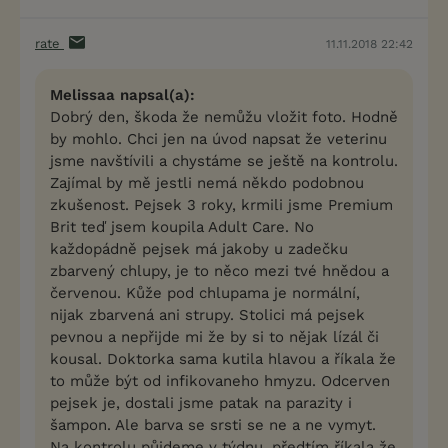
rate
11.11.2018 22:42
Melissaa napsal(a):
Dobrý den, škoda že nemůžu vložit foto. Hodně
by mohlo. Chci jen na úvod napsat že veterinu
jsme navštívili a chystáme se ještě na kontrolu.
Zajímal by mě jestli nemá někdo podobnou
zkušenost. Pejsek 3 roky, krmili jsme Premium
Brit teď jsem koupila Adult Care. No
každopádně pejsek má jakoby u zadečku
zbarvený chlupy, je to něco mezi tvé hnědou a
červenou. Kůže pod chlupama je normální,
nijak zbarvená ani strupy. Stolici má pejsek
pevnou a nepřijde mi že by si to nějak lízál či
kousal. Doktorka sama kutila hlavou a říkala že
to může být od infikovaneho hmyzu. Odcerven
pejsek je, dostali jsme patak na parazity i
šampon. Ale barva se srsti se ne a ne vymyt.
Na kontrolu půjdeme v týdnu, předtím říkala že