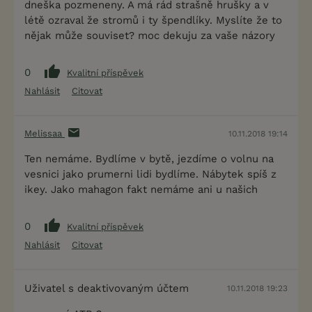
dneška pozmeneny. A má rád strašně hrušky a v
létě ozraval že stromů i ty špendlíky. Myslíte že to
nějak může souviset? moc dekuju za vaše názory
0
Kvalitní příspěvek
Nahlásit
Citovat
Melissaa
10.11.2018 19:14
Ten nemáme. Bydlíme v bytě, jezdíme o volnu na
vesnici jako prumerni lidi bydlíme. Nábytek spíš z
ikey. Jako mahagon fakt nemáme ani u našich
0
Kvalitní příspěvek
Nahlásit
Citovat
Uživatel s deaktivovaným účtem
10.11.2018 19:23