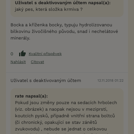
Uživatel s deaktivovaným účtem napsal(a):
jaký pes, která složka krmiva ?
Bocka a kříženka bocky, typuju hydrolizovanou
bílkovinu živočišného původu, snad i nechelátové
minerály.
0
Kvalitní příspěvek
Nahlásit
Citovat
Uživatel s deaktivovaným účtem
12.11.2018 01:22
rate napsal(a):
Pokud jsou změny pouze na sedacích hrbolech
(viz. obrázek) a naopak nejsou v meziprstí,
koutcích pysků, případně vnitřní strana boltců
(či chronický, opakující se stav zánětů
zvukovodu) , nebude se jednat o celkovou