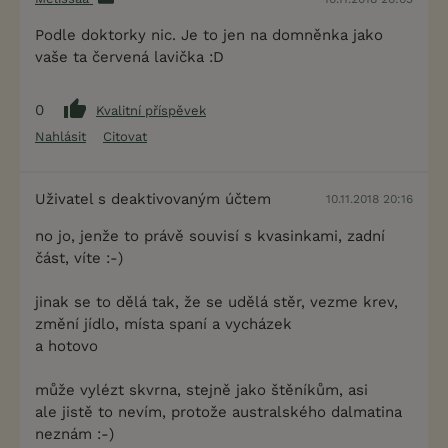
Podle doktorky nic. Je to jen na domněnka jako
vaše ta červená lavička :D
0
Kvalitní příspěvek
Nahlásit
Citovat
Uživatel s deaktivovaným účtem
10.11.2018 20:16
no jo, jenže to právě souvisí s kvasinkami, zadní
část, víte :-)
jinak se to dělá tak, že se udělá stěr, vezme krev,
změní jídlo, místa spaní a vycházek
a hotovo
může vylézt skvrna, stejně jako štěníkům, asi
ale jistě to nevím, protože australského dalmatina
neznám :-)