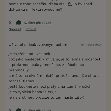
nemá z toho zadečku třeba ale.. 💁 To by snad
doktorka mi řekla rovnou ne?
0
Kvalitní příspěvek
Nahlásit
Citovat
Uživatel s deaktivovaným účtem
10.11.2018 19:04
je to třeba od kvasinek
což jako následek krmiva je, je to jedna z možností
- překrmení cukry, množí se, z něčeho se
přemnožily
a má to na divném místě, protože, ano, líže si to a
roznáší tlamou
ještě koukněte mezi prsty a na tlamě, v uších
je to typická barva "alergie"
je na srsti jen, protože to tam naslintal :-)
0
Kvalitní příspěvek