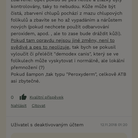
kontrolovány, taky to nebudou. Kůže může být
čistá, zbarvení chlupů pochází z mazu chlupových
folikulů a zbavíte se ho až vypadáním a nárůstem
nových (pokud nechcete použít odbarvování
peroxidem, apod. , ale to zase bude dráždit kůži).
Pokud tam opravdu nejsou jiné změny, není to
svědivé a pes to neolizuje
, tak bych se pokusil
vyloučit či přeléčit "demodex canis", který se ve
folikulech může vyskytovat i normálně, ale lokální
přemnožení (?)
Pokud šampon ,tak typu "Peroxyderm", celkově ATB
asi zbytečné.
0
Kvalitní příspěvek
Nahlásit
Citovat
Uživatel s deaktivovaným účtem
12.11.2018 01:20