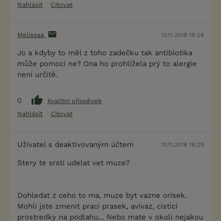
Nahlásit
Citovat
Melissaa
10.11.2018 19:29
Jo a kdyby to měl z toho zadečku tak antibiotika
může pomoci ne? Ona ho prohlížela prý to alergie
není určitě.
0
Kvalitní příspěvek
Nahlásit
Citovat
Uživatel s deaktivovaným účtem
10.11.2018 19:29
Stery te srsti udelat vet muze?
Dohledat z ceho to ma, muze byt vazne orisek.
Mohli jste zmenit praci prasek, avivaz, cistici
prostredky na podlahu... Nebo mate v okoli nejakou