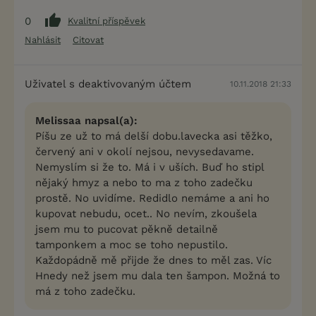
0
Kvalitní příspěvek
Nahlásit
Citovat
Uživatel s deaktivovaným účtem
10.11.2018 21:33
Melissaa napsal(a):
Píšu ze už to má delší dobu.lavecka asi těžko,
červený ani v okolí nejsou, nevysedavame.
Nemyslím si že to. Má i v uších. Buď ho stipl
nějaký hmyz a nebo to ma z toho zadečku
prostě. No uvidíme. Redidlo nemáme a ani ho
kupovat nebudu, ocet.. No nevím, zkoušela
jsem mu to pucovat pěkně detailně
tamponkem a moc se toho nepustilo.
Každopádně mě přijde že dnes to měl zas. Víc
Hnedy než jsem mu dala ten šampon. Možná to
má z toho zadečku.