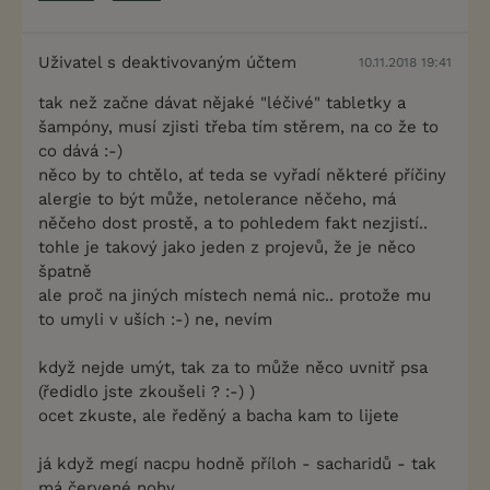
Uživatel s deaktivovaným účtem
10.11.2018 19:41
tak než začne dávat nějaké "léčivé" tabletky a
šampóny, musí zjisti třeba tím stěrem, na co že to
co dává :-)
něco by to chtělo, ať teda se vyřadí některé příčiny
alergie to být může, netolerance něčeho, má
něčeho dost prostě, a to pohledem fakt nezjistí..
tohle je takový jako jeden z projevů, že je něco
špatně
ale proč na jiných místech nemá nic.. protože mu
to umyli v uších :-) ne, nevím
když nejde umýt, tak za to může něco uvnitř psa
(ředidlo jste zkoušeli ? :-) )
ocet zkuste, ale ředěný a bacha kam to lijete
já když megí nacpu hodně příloh - sacharidů - tak
má červené nohy