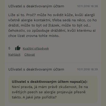
Uživatel s deaktivovaným účtem
10.11.2018 18:38
Líže si to. Proč? může ho svědit kůže, kvůli alergii
včetně alergie kontaktní, třeba sedá na něco, co ho
dráždí, může to být od žlázek, může to být od...
čehokoliv, co způsobuje dráždění, kvůli kterému si
chce lízat zrovna tohle místo.
5
Kvalitní příspěvek
Nahlásit
Citovat
Uživatel s deaktivovaným účtem
10.11.2018 18:39
Uživatel s deaktivovaným účtem napsal(a):
Není pravda, já mám právě zkušenost, že na
světlých psech se alergie projevuje přesně
takto. A jaké jste pořídila?