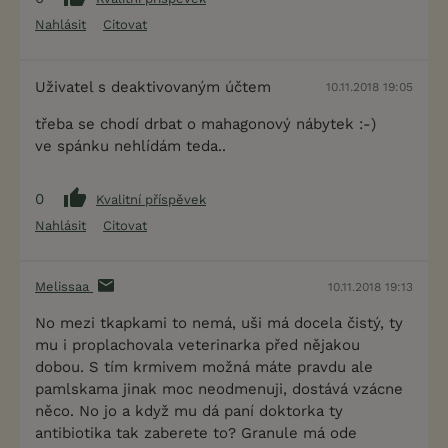
Nahlásit
Citovat
Uživatel s deaktivovaným účtem
10.11.2018 19:05
třeba se chodí drbat o mahagonový nábytek :-)
ve spánku nehlídám teda..
0
Kvalitní příspěvek
Nahlásit
Citovat
Melissaa
10.11.2018 19:13
No mezi tkapkami to nemá, uši má docela čistý, ty
mu i proplachovala veterinarka před nějakou
dobou. S tím krmivem možná máte pravdu ale
pamlskama jinak moc neodmenuji, dostává vzácne
něco. No jo a když mu dá paní doktorka ty
antibiotika tak zaberete to? Granule má ode