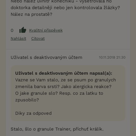
Nebo nález uvnitř konečníku - vyšetřovala ho
doktorka detailněji nebo jen kontrolovala žlázky?
Nález na prostatě?
0
Kvalitní příspěvek
Nahlásit
Citovat
Uživatel s deaktivovaným účtem
10.11.2018 21:30
Uživatel s deaktivovaným účtem napsal(a):
Vazne se Vam stalo, ze se psum po granulych
zmenila barva srsti? Jako alergicka reakce?
O jake granule slo? Resp. co za latku to
zpusobilo?
Diky za odpoved
Stalo, šlo o granule Trainer, příchuť králík.