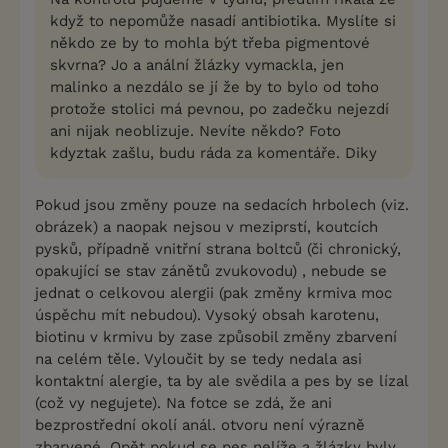
když to nepomůže nasadí antibiotika. Myslíte si
někdo ze by to mohla být třeba pigmentové
skvrna? Jo a anální žlázky vymackla, jen
malinko a nezdálo se jí že by to bylo od toho
protože stolici má pevnou, po zadečku nejezdí
ani nijak neoblizuje. Nevíte někdo? Foto
kdyztak zašlu, budu ráda za komentáře. Diky
Pokud jsou změny pouze na sedacích hrbolech (viz.
obrázek) a naopak nejsou v meziprstí, koutcích
pysků, případně vnitřní strana boltců (či chronický,
opakující se stav zánětů zvukovodu) , nebude se
jednat o celkovou alergii (pak změny krmiva moc
úspěchu mít nebudou). Vysoký obsah karotenu,
biotinu v krmivu by zase způsobil změny zbarvení
na celém těle. Vyloučit by se tedy nedala asi
kontaktní alergie, ta by ale svědila a pes by se lízal
(což vy negujete). Na fotce se zdá, že ani
bezprostřední okolí anál. otvoru není výrazně
zbarvené. Opět pokud se pes nelíže a žlázky byly