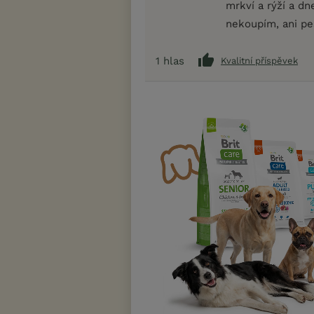
mrkví a rýží a d
nekoupím, ani p
1
hlas
Kvalitní příspěvek