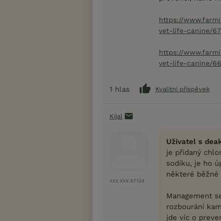
https://www.farm
vet-life-canine/6
https://www.farm
vet-life-canine/6
1
hlas
Kvalitní příspěvek
Kijal
Uživatel s dea
je přidaný chlo
sodíku, je ho 
některé běžné i
XXX.XXX.67.124
Management se 
rozbourání kamí
jde víc o prev