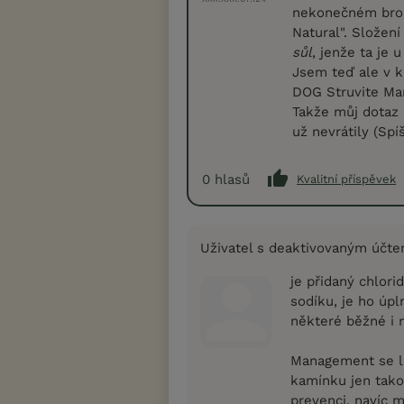
nekonečném brouz
Natural". Složení
sůl
, jenže ta je
Jsem teď ale v ko
DOG Struvite Man
Takže můj dotaz 
už nevrátily (Spí
0
hlasů
Kvalitní příspěvek
Uživatel s deaktivovaným účt
je přidaný chlori
sodíku, je ho úp
některé běžné i n
Management se li
kamínku jen takov
prevenci, navíc 