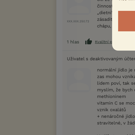
činnosti bakteri
„dietní“ granule
zásaditých kamen
XXX.XXX.250.72
chápu, že je snad
1
hlas
Kvalitní příspěvek
Uživatel s deaktivovaným účt
normální jídlo je 
zas mohou vznikat
lidem poví, tak s
myslím, že bych 
methioninem
vitamin C se moc
vznik oxalátů
+ nenáročné jídl
stravitelné, v žá