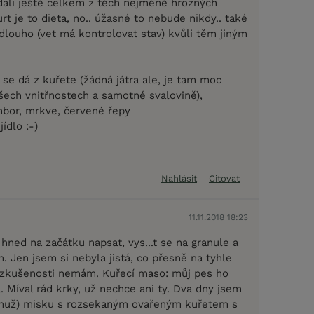
ádali ještě celkem z těch nejméně hrozných
urt je to dieta, no.. úžasné to nebude nikdy.. také
dlouho (vet má kontrolovat stav) kvůli těm jiným
se dá z kuřete (žádná játra ale, je tam moc
šech vnitřnostech a samotné svalovině),
bor, mrkve, červené řepy
ídlo :-)
Nahlásit
Citovat
11.11.2018 18:23
ned na začátku napsat, vys...t se na granule a
 Jen jsem si nebyla jistá, co přesně na tyhle
 zkušenosti nemám. Kuřecí maso: můj pes ho
 Míval rád krky, už nechce ani ty. Dva dny jsem
 muž) misku s rozsekaným ovařeným kuřetem s