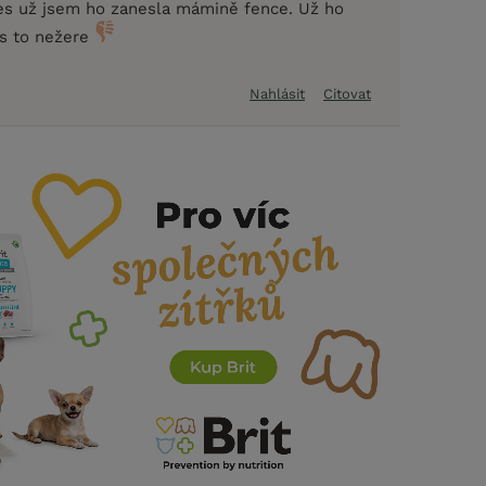
nes už jsem ho zanesla mámině fence. Už ho
es to nežere
Nahlásit
Citovat