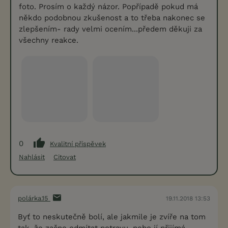
foto. Prosím o každý názor. Popřípadě pokud má
někdo podobnou zkušenost a to třeba nakonec se
zlepšením- rady velmi ocením...předem děkuji za
všechny reakce.
0
Kvalitní příspěvek
Nahlásit
Citovat
polárka.15
19.11.2018 13:53
Byť to neskutečně bolí, ale jakmile je zvíře na tom