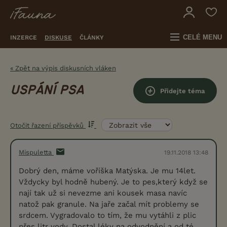
CELÉ MENU
INZERCE
DISKUSE
ČLÁNKY
« Zpět na výpis diskusních vláken
USPÁNÍ PSA
Přidejte téma
Otočit řazení příspěvků
Mispuletta
19.11.2018 13:48
Dobrý den, máme voříška Matýska. Je mu 14let.
Vždycky byl hodně hubený. Je to pes,který když se
nají tak už si nevezme ani kousek masa navíc
natož pak granule. Na jaře začal mít problemy se
srdcem. Vygradovalo to tím, že mu vytáhli z plic
přes litr vody. Dostal léky na odvodnění a od té