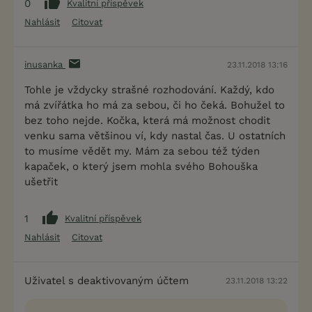
0
Kvalitní příspěvek
Nahlásit
Citovat
inusanka
23.11.2018 13:16
Tohle je vždycky strašné rozhodování. Každý, kdo
má zvířátka ho má za sebou, či ho čeká. Bohužel to
bez toho nejde. Kočka, která má možnost chodit
venku sama většinou ví, kdy nastal čas. U ostatních
to musíme vědět my. Mám za sebou též týden
kapaček, o který jsem mohla svého Bohouška
ušetřit
1
Kvalitní příspěvek
Nahlásit
Citovat
Uživatel s deaktivovaným účtem
23.11.2018 13:22