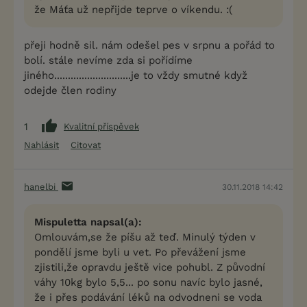
že Máťa už nepřijde teprve o víkendu. :(
přeji hodně sil. nám odešel pes v srpnu a pořád to
bolí. stále nevíme zda si pořídíme
jiného............................je to vždy smutné když
odejde člen rodiny
1
Kvalitní příspěvek
Nahlásit
Citovat
hanelbi
30.11.2018 14:42
Mispuletta napsal(a):
Omlouvám,se že píšu až teď. Minulý týden v
pondělí jsme byli u vet. Po převážení jsme
zjistili,že opravdu ještě vice pohubl. Z původní
váhy 10kg bylo 5,5... po sonu navíc bylo jasné,
že i přes podávání léků na odvodneni se voda