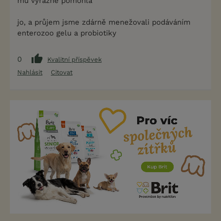
mu výrazně pomohla
jo, a průjem jsme zdárně menežovali podáváním
enterozoo gelu a probiotiky
0
Kvalitní příspěvek
Nahlásit
Citovat