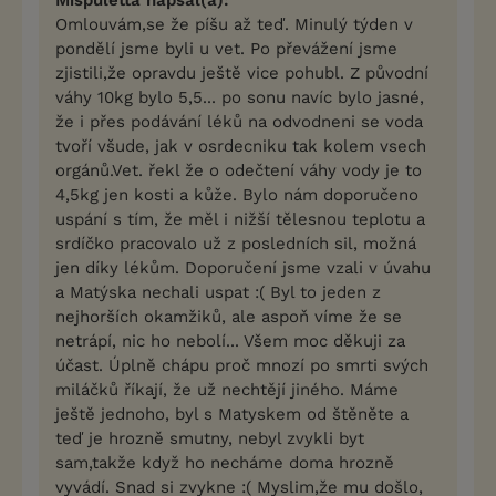
Omlouvám,se že píšu až teď. Minulý týden v
pondělí jsme byli u vet. Po převážení jsme
zjistili,že opravdu ještě vice pohubl. Z původní
váhy 10kg bylo 5,5... po sonu navíc bylo jasné,
že i přes podávání léků na odvodneni se voda
tvoří všude, jak v osrdecniku tak kolem vsech
orgánů.Vet. řekl že o odečtení váhy vody je to
4,5kg jen kosti a kůže. Bylo nám doporučeno
uspání s tím, že měl i nižší tělesnou teplotu a
srdíčko pracovalo už z posledních sil, možná
jen díky lékům. Doporučení jsme vzali v úvahu
a Matýska nechali uspat :( Byl to jeden z
nejhorších okamžiků, ale aspoň víme že se
netrápí, nic ho nebolí... Všem moc děkuji za
účast. Úplně chápu proč mnozí po smrti svých
miláčků říkají, že už nechtějí jiného. Máme
ještě jednoho, byl s Matyskem od štěněte a
teď je hrozně smutny, nebyl zvykli byt
sam,takže když ho necháme doma hrozně
vyvádí. Snad si zvykne :( Myslim,že mu došlo,