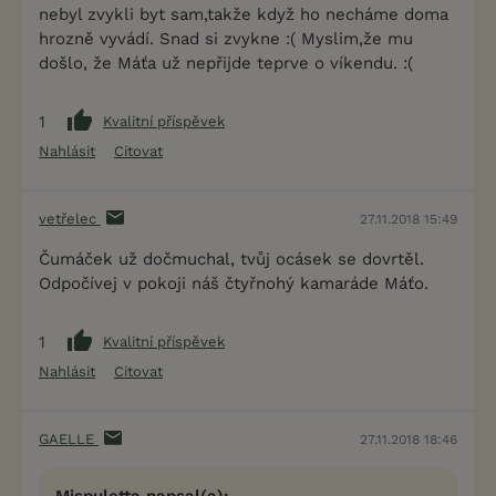
nebyl zvykli byt sam,takže když ho necháme doma
hrozně vyvádí. Snad si zvykne :( Myslim,že mu
došlo, že Máťa už nepřijde teprve o víkendu. :(
1
Kvalitní příspěvek
Nahlásit
Citovat
vetřelec
27.11.2018 15:49
Čumáček už dočmuchal, tvůj ocásek se dovrtěl.
Odpočívej v pokoji náš čtyřnohý kamaráde Máťo.
1
Kvalitní příspěvek
Nahlásit
Citovat
GAELLE
27.11.2018 18:46
Mispuletta napsal(a):