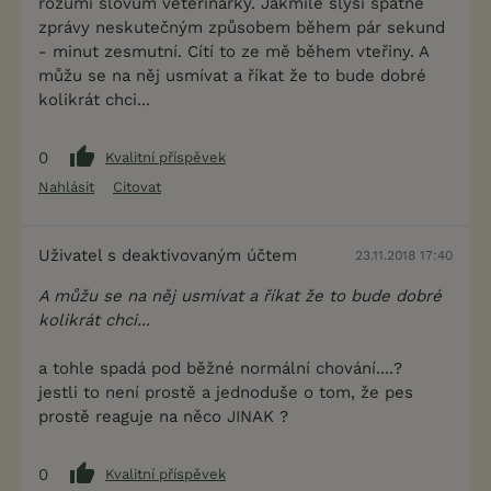
rozumí slovům veterinářky. Jakmile slyší špatné
zprávy neskutečným způsobem během pár sekund
- minut zesmutní. Cítí to ze mě během vteřiny. A
můžu se na něj usmívat a říkat že to bude dobré
kolikrát chci...
0
Kvalitní příspěvek
Nahlásit
Citovat
Uživatel s deaktivovaným účtem
23.11.2018 17:40
A můžu se na něj usmívat a říkat že to bude dobré
kolikrát chci...
a tohle spadá pod běžné normální chování....?
jestli to není prostě a jednoduše o tom, že pes
prostě reaguje na něco JINAK ?
0
Kvalitní příspěvek