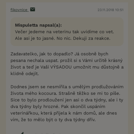
fikovnice
23.11.2018 10:51
Mispuletta napsal(a):
Večer jedeme na veterinu tak uvidíme co vet.
Ale asi je to jasné. No nic. Dekuji za reakce.
Zadavatelko, jak to dopadlo? Já osobně bych
pesana nechala uspat. prožil si s Vámi určitě krásný
život a teď je Vaší VÝSADOU umožnit mu důstojně a
klidně odejít.
Dodnes jsem se nesmířila s umělým prodlužováním
života mého kocoura. Strašně těžko se mi to píše.
Sice to bylo prodloužení jen asi o dva týdny, ale i ty
dva týdny byly hrozné. Pak skončil uspáním
veterinářkou, která přijela k nám domů, ale dnes
vím, že to mělo být o ty dva týdny dřív.