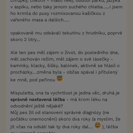
chrupky, cokoliv - maso nee), období párků, jazyka
v aspiku, nebo taky jenom suchého chleba......i jsem
ho krmila do pusy rozmixovanou kašičkou z
vařeného masa a dalších.....
opakovaně mu odsávali tekutinu z hrudníku, poprvé
skoro 2 litry...
Ale ten pes měl zájem o život, do posledního dne,
měl zachován režim, měl zájem o své lásečky -
kamínky, klacky, šišky, balónek, aktivně se hlásil o
procházky....změna byla - občas spával i přitulený
ke mně, pod peřinou
Mispuletta, ona ta vychrtlost je jedna věc, druhá je
správně nastavená léčba
- má krom léku na
odvodnění ještě nějaké?
Můj pes žil od stanovení správné diagnózy (ne
počátku onemocnění) skoro dva roky (a myslím, že
jít včas na odsátí tak ty dva roky dal....
), léčba