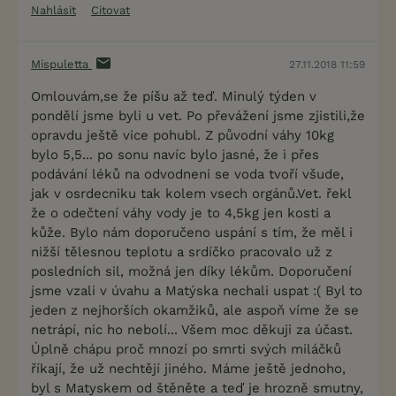
Nahlásit
Citovat
Mispuletta
27.11.2018 11:59
Omlouvám,se že píšu až teď. Minulý týden v
pondělí jsme byli u vet. Po převážení jsme zjistili,že
opravdu ještě vice pohubl. Z původní váhy 10kg
bylo 5,5... po sonu navíc bylo jasné, že i přes
podávání léků na odvodneni se voda tvoří všude,
jak v osrdecniku tak kolem vsech orgánů.Vet. řekl
že o odečtení váhy vody je to 4,5kg jen kosti a
kůže. Bylo nám doporučeno uspání s tím, že měl i
nižší tělesnou teplotu a srdíčko pracovalo už z
posledních sil, možná jen díky lékům. Doporučení
jsme vzali v úvahu a Matýska nechali uspat :( Byl to
jeden z nejhorších okamžiků, ale aspoň víme že se
netrápí, nic ho nebolí... Všem moc děkuji za účast.
Úplně chápu proč mnozí po smrti svých miláčků
říkají, že už nechtějí jiného. Máme ještě jednoho,
byl s Matyskem od štěněte a teď je hrozně smutny,