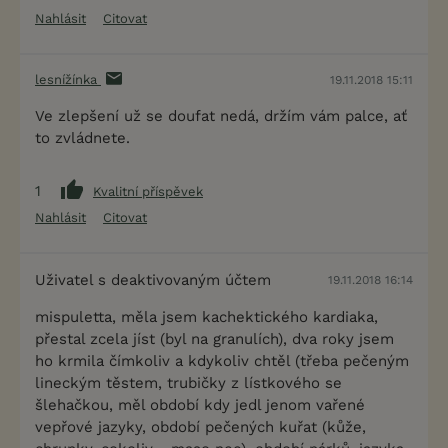
Nahlásit
Citovat
lesnížínka
19.11.2018 15:11
Ve zlepšení už se doufat nedá, držím vám palce, ať
to zvládnete.
1
Kvalitní příspěvek
Nahlásit
Citovat
Uživatel s deaktivovaným účtem
19.11.2018 16:14
mispuletta, měla jsem kachektického kardiaka,
přestal zcela jíst (byl na granulích), dva roky jsem
ho krmila čímkoliv a kdykoliv chtěl (třeba pečeným
lineckým těstem, trubičky z lístkového se
šlehačkou, měl období kdy jedl jenom vařené
vepřové jazyky, období pečených kuřat (kůže,