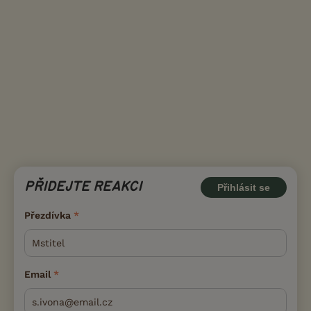
PŘIDEJTE REAKCI
Přihlásit se
Přezdívka
Email