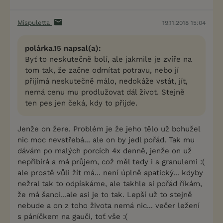
Mispuletta
19.11.2018 15:04
polárka.15 napsal(a):
Byť to neskutečně bolí, ale jakmile je zvíře na
tom tak, že začne odmítat potravu, nebo jí
přijímá neskutečně málo, nedokáže vstát, jít,
nemá cenu mu prodlužovat dál život. Stejně
ten pes jen čeká, kdy to přijde.
Jenže on žere. Problém je že jeho tělo už bohužel
nic moc nevstřebá... ale on by jedl pořád. Tak mu
dávám po malých porcích 4x denně, jenže on už
nepřibírá a má průjem, což měl tedy i s granulemi :(
ale prostě vůli žít má... není úplně apatický... kdyby
nežral tak to odpískáme, ale takhle si pořád říkám,
že má šanci...ale asi je to tak. Lepší už to stejně
nebude a on z toho života nemá nic... večer ležení
s páníčkem na gauči, toť vše :(