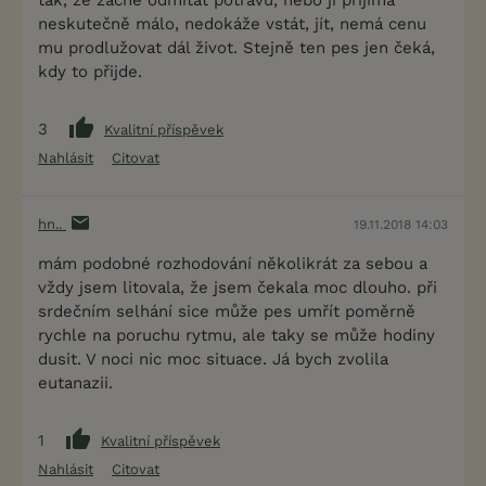
tak, že začne odmítat potravu, nebo jí přijímá
neskutečně málo, nedokáže vstát, jít, nemá cenu
mu prodlužovat dál život. Stejně ten pes jen čeká,
kdy to přijde.
3
Kvalitní příspěvek
Nahlásit
Citovat
hn..
19.11.2018 14:03
mám podobné rozhodování několikrát za sebou a
vždy jsem litovala, že jsem čekala moc dlouho. při
srdečním selhání sice může pes umřít poměrně
rychle na poruchu rytmu, ale taky se může hodiny
dusit. V noci nic moc situace. Já bych zvolila
eutanazii.
1
Kvalitní příspěvek
Nahlásit
Citovat