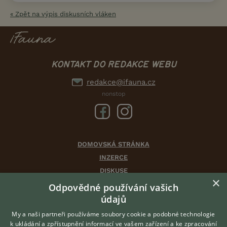
« Zpět na výpis diskusních vláken
KONTAKT DO REDAKCE WEBU
redakce@ifauna.cz
nonstop
DOMOVSKÁ STRÁNKA
INZERCE
DISKUSE
×
ČLÁNKY
Odpovědné používání vašich
CHOVATELSKÉ STANICE
údajů
ATLAS
My a naši partneři používáme soubory cookie a podobné technologie
VÝBĚR VHODNÉHO PLEMENE
k ukládání a zpřístupnění informací ve vašem zařízení a ke zpracování