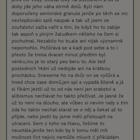
doby jde jeho váha strmě dolů. Byli nám
doporučeny seniorské granule jenže po těch se nic
nezlepšovalo spíš naopak a tak už jsem ze
zoufalství začla vařit s tím, že když ho to zabije
tak aspoň s plným žaludkem něčeho na čem si
pochutnal. Nezabilo ho to,ale ani nijak významně
nepomohlo. Počůrává se a kadí pod sebe a to i
přesto že treba dvacet minut předtím byl
venku,inu je to starý pes beru to. Ale teď
posledních 14dní už nedojde ani na krátkou
procházku. Sneseme ho na dvůr on se vyčůrá a
hned chce zase domů,jen spí a vypadá šíleně a já
si říkám jestli už to od nás neni jen srabství a
alibismus nechávat ho takto přežívat. Je jasné že
už to není na dlouho, ale vůbec si nevím rady s tím
zda ho takto nechat starat se o něj a čekat až to
přijde, nebo jestli by jsme měli přistoupit na
utracení. Sem z toho na hlavu, řešíme to
neustále,jenže ten kdo by k tomu měl mít
možnost říct nejvíc nemůže mluvit :( přikládám