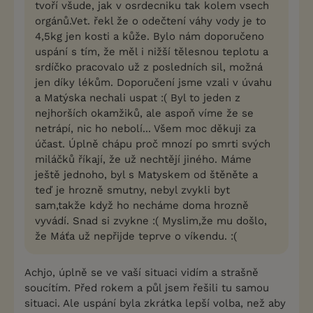
tvoří všude, jak v osrdecniku tak kolem vsech
orgánů.Vet. řekl že o odečtení váhy vody je to
4,5kg jen kosti a kůže. Bylo nám doporučeno
uspání s tím, že měl i nižší tělesnou teplotu a
srdíčko pracovalo už z posledních sil, možná
jen díky lékům. Doporučení jsme vzali v úvahu
a Matýska nechali uspat :( Byl to jeden z
nejhorších okamžiků, ale aspoň víme že se
netrápí, nic ho nebolí... Všem moc děkuji za
účast. Úplně chápu proč mnozí po smrti svých
miláčků říkají, že už nechtějí jiného. Máme
ještě jednoho, byl s Matyskem od štěněte a
teď je hrozně smutny, nebyl zvykli byt
sam,takže když ho necháme doma hrozně
vyvádí. Snad si zvykne :( Myslim,že mu došlo,
že Máťa už nepřijde teprve o víkendu. :(
Achjo, úplně se ve vaší situaci vidím a strašně
soucítím. Před rokem a půl jsem řešili tu samou
situaci. Ale uspání byla zkrátka lepší volba, než aby