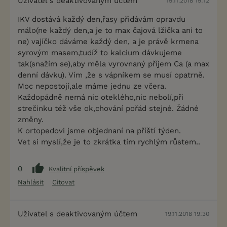
Uživatel s deaktivovaným účtem
19.11.2018 19:12
IKV dostává každý den,řasy přidávám opravdu
málo(ne každý den,a je to max čajová lžička ani to
ne) vajíčko dáváme každý den, a je právě krmena
syrovým masem,tudíž to kalcium dávkujeme
tak(snažím se),aby měla vyrovnaný příjem Ca (a max
denní dávku). Vím ,že s vápníkem se musí opatrně.
Moc nepostojí,ale máme jednu ze včera.
Každopádně nemá nic oteklého,nic nebolí,při
strečinku též vše ok,chování pořád stejné. Žádné
změny.
K ortopedovi jsme objednaní na příští týden.
Vet si myslí,že je to zkrátka tím rychlým růstem..
0
Kvalitní příspěvek
Nahlásit
Citovat
Uživatel s deaktivovaným účtem
19.11.2018 19:30