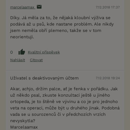
marcelaamax
7.12.2018 17:37
Díky. Já měla za to, že nějaká kloubní výživa se
podává až u psů, kde nastane problém. Ale nikdy
jsem neměla obří plemeno, takže se v tom
neorientuji.
0
Kvalitní příspěvek
Nahlásit
Citovat
Uživatel s deaktivovaným účtem
7.12.2018 19:24
Akar, achjo, držím palce, ať je fenka v pořádku. Jak
už někdo psal, zkuste konzultaci ještě u jiného
ortopeda, je to štěně ve vývinu a co je pro jednoho
veta na operaci, může být u druhého jinak. Podobná
vada se u sourozenců či v předchozích vrzích
nevyskytla?
Marcelaamax