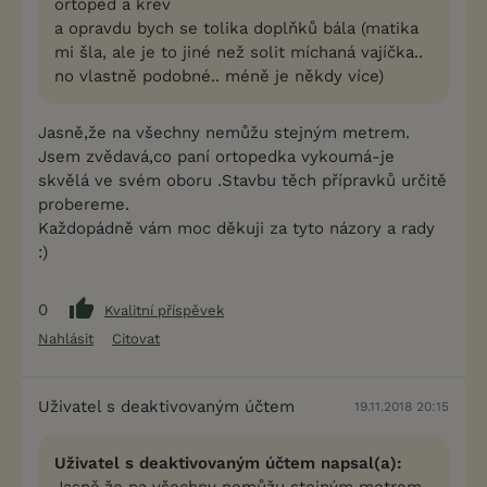
ortoped a krev
a opravdu bych se tolika doplňků bála (matika
mi šla, ale je to jiné než solit míchaná vajíčka..
no vlastně podobné.. méně je někdy více)
Jasně,že na všechny nemůžu stejným metrem.
Jsem zvědavá,co paní ortopedka vykoumá-je
skvělá ve svém oboru .Stavbu těch přípravků určitě
probereme.
Každopádně vám moc děkuji za tyto názory a rady
:)
0
Kvalitní příspěvek
Nahlásit
Citovat
Uživatel s deaktivovaným účtem
19.11.2018 20:15
Uživatel s deaktivovaným účtem napsal(a):