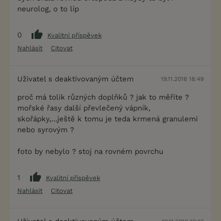
neurolog, o to líp
0
Kvalitní příspěvek
Nahlásit
Citovat
Uživatel s deaktivovaným účtem
19.11.2018 18:49
proč má tolik různých doplňků ? jak to měříte ?
mořské řasy další převlečený vápník,
skořápky,...ještě k tomu je teda krmená granulemi
nebo syrovým ?
foto by nebylo ? stoj na rovném povrchu
1
Kvalitní příspěvek
Nahlásit
Citovat