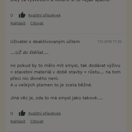
0
Kvalitní příspěvek
Nahlásit
Citovat
Uživatel s deaktivovaným účtem
7.12.2018 17:32
...
.UŽ do štěňat..
...
no pokud by to mělo mít smysl, tak dodávat výživu
= stavební materiál v době stavby = růstu.... na tom
přeci nic divného není.
A u velkých plemen to je zcela běžné.
Jiná věc je, zda to má smysl jako takové.....
0
Kvalitní příspěvek
Nahlásit
Citovat