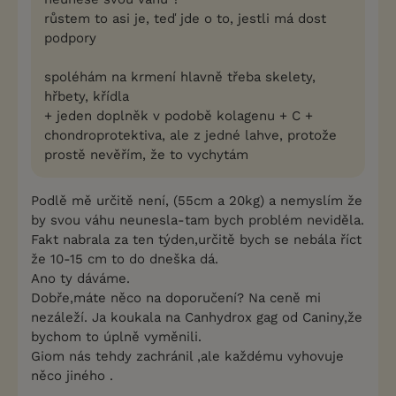
růstem to asi je, teď jde o to, jestli má dost
podpory
spoléhám na krmení hlavně třeba skelety,
hřbety, křídla
+ jeden doplněk v podobě kolagenu + C +
chondroprotektiva, ale z jedné lahve, protože
prostě nevěřím, že to vychytám
Podlě mě určitě není, (55cm a 20kg) a nemyslím že
by svou váhu neunesla-tam bych problém neviděla.
Fakt nabrala za ten týden,určitě bych se nebála říct
že 10-15 cm to do dneška dá.
Ano ty dáváme.
Dobře,máte něco na doporučení? Na ceně mi
nezáleží. Ja koukala na Canhydrox gag od Caniny,že
bychom to úplně vyměnili.
Giom nás tehdy zachránil ,ale každému vyhovuje
něco jiného .