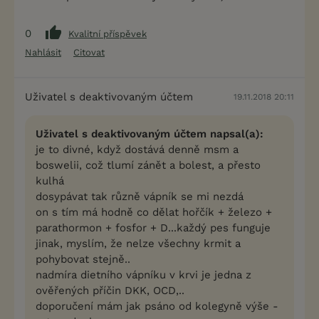
0
Kvalitní příspěvek
Nahlásit
Citovat
Uživatel s deaktivovaným účtem
19.11.2018 20:11
Uživatel s deaktivovaným účtem napsal(a):
je to divné, když dostává denně msm a
boswelii, což tlumí zánět a bolest, a přesto
kulhá
dosypávat tak různě vápník se mi nezdá
on s tím má hodně co dělat hořčík + železo +
parathormon + fosfor + D...každý pes funguje
jinak, myslím, že nelze všechny krmit a
pohybovat stejně..
nadmíra dietního vápníku v krvi je jedna z
ověřených příčin DKK, OCD,..
doporučení mám jak psáno od kolegyně výše -