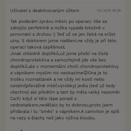
Uživatel s deaktivovaným účtem
14.1.2019 18:36
Tak podávám zprávu měsíc po operaci. Vše se
zahojilo perfektně a nožka vypadá totožně v
porovnání s druhou :) Teď už se jen čeká na srůst
ulny. S doktorem jsme nadšení,ne vždy je při této
operaci taková úspěšnost.
Jinak ohledně doplňků,už jsme přešli na čistá
chondroprotektiva a samozřejmě jde vše bez
doplňků,ale v momentální chvíli chondroprotektivy
a vápníkem myslím nic nezkazíme😊Ona je to
trošku rozmatlánek a ne vždy mi kosti nebo
ostatní(převážně mléč.výrobky) jedla (teď už tedy
všechno) ale předtím a tam by měla velký nepoměr
Ca:P,i když si tělo lépe poradí s
nedostatkem,nedělalo by to dobrotu,proto jsem
přidávala i tu "směs" s vápníkem.A caniviton je spíš
na vazy a šlachy než jako výživa kloubu.