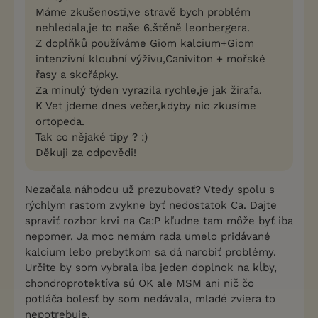
Máme zkušenosti,ve stravě bych problém
nehledala,je to naše 6.štěně leonbergera.
Z doplňků používáme Giom kalcium+Giom
intenzivní kloubní výživu,Caniviton + mořské
řasy a skořápky.
Za minulý týden vyrazila rychle,je jak žirafa.
K Vet jdeme dnes večer,kdyby nic zkusíme
ortopeda.
Tak co nějaké tipy ? :)
Děkuji za odpovědi!
Nezačala náhodou už prezubovať? Vtedy spolu s
rýchlym rastom zvykne byť nedostatok Ca. Dajte
spraviť rozbor krvi na Ca:P kľudne tam môže byť iba
nepomer. Ja moc nemám rada umelo pridávané
kalcium lebo prebytkom sa dá narobiť problémy.
Určite by som vybrala iba jeden doplnok na kĺby,
chondroprotektíva sú OK ale MSM ani nič čo
potláča bolesť by som nedávala, mladé zviera to
nepotrebuje.