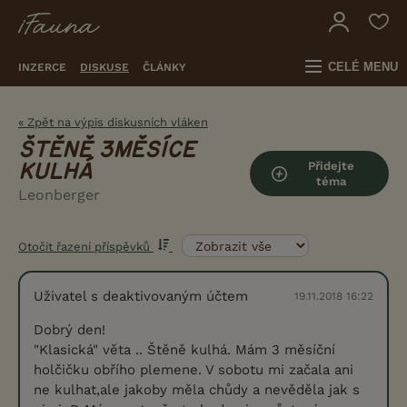
CELÉ MENU
INZERCE
DISKUSE
ČLÁNKY
« Zpět na výpis diskusních vláken
ŠTĚNĚ 3MĚSÍCE
Přidejte
KULHÁ
téma
Leonberger
Otočit řazení příspěvků
Uživatel s deaktivovaným účtem
19.11.2018 16:22
Dobrý den!
"Klasická" věta .. Štěně kulhá. Mám 3 měsíční
holčičku obřího plemene. V sobotu mi začala ani
ne kulhat,ale jakoby měla chůdy a nevěděla jak s