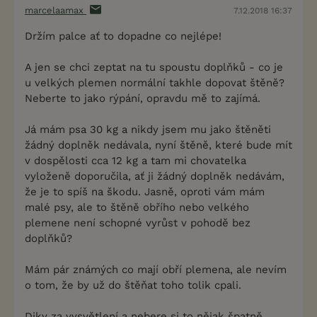
marcelaamax
7.12.2018 16:37
Držím palce ať to dopadne co nejlépe!
A jen se chci zeptat na tu spoustu doplňků - co je
u velkých plemen normální takhle dopovat štěně?
Neberte to jako rýpání, opravdu mě to zajímá.
Já mám psa 30 kg a nikdy jsem mu jako štěněti
žádný doplněk nedávala, nyní štěně, které bude mít
v dospělosti cca 12 kg a tam mi chovatelka
vyloženě doporučila, ať ji žádný doplněk nedávám,
že je to spíš na škodu. Jasně, oproti vám mám
malé psy, ale to štěně obřího nebo velkého
plemene není schopné vyrůst v pohodě bez
doplňků?
Mám pár známých co mají obří plemena, ale nevím
o tom, že by už do štěňat toho tolik cpali.
Diky za vysvětlení a nebere si to nějak špatně.