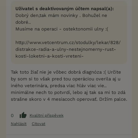
Uživatel s deaktivovaným účtem napsal(a):
Dobrý den,tak mám novinky . Bohužel ne
dobré..
Musíme na operaci - ostektonomii ulny :(
http://www.vetcentrum.cz/stodulky/lekar/828/
distrakce-radia-a-ulny-nestejnomerny-rust-
kosti-loketni-a-kosti-vreteni-
Tak toto žiaľ nie je vôbec dobrá diagnóza :( Určite
by som si to však pred tou operáciou overila aj u
iného veterinára, predsa viac hláv viac vie..
minimálne nech to potvrdí, lebo aj tak sa mi to zdá
strašne skoro v 4 mesiacoch operovať. Držím palce.
0
Kvalitní příspěvek
Nahlásit
Citovat