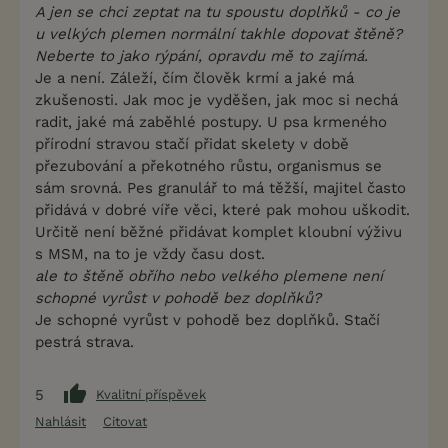
A jen se chci zeptat na tu spoustu doplňků - co je
u velkých plemen normální takhle dopovat štěně?
Neberte to jako rýpání, opravdu mě to zajímá.
Je a není. Záleží, čím člověk krmí a jaké má
zkušenosti. Jak moc je vyděšen, jak moc si nechá
radit, jaké má zaběhlé postupy. U psa krmeného
přírodní stravou stačí přidat skelety v době
přezubování a překotného růstu, organismus se
sám srovná. Pes granulář to má těžší, majitel často
přidává v dobré víře věci, které pak mohou uškodit.
Určitě není běžné přidávat komplet kloubní výživu
s MSM, na to je vždy času dost.
ale to štěně obřího nebo velkého plemene není
schopné vyrůst v pohodě bez doplňků?
Je schopné vyrůst v pohodě bez doplňků. Stačí
pestrá strava.
5
Kvalitní příspěvek
Nahlásit
Citovat