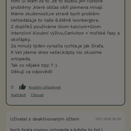
nimi :D Mám za to ,že to budou jen růstové
problémy ,které občas obří plemena mívají.
Máme zkušenosti,ve stravě bych problém
nehledala,je to naše 6.štěně leonbergera.
Z doplňků používáme Giom kalcium+Giom
intenzivní kloubní výživu,Caniviton + mořské řasy a
skořápky.
Za minulý týden vyrazila rychle,je jak žirafa.
K Vet jdeme dnes večer,kdyby nic zkusíme
ortopeda.
Tak co nějaké tipy ? :)
Děkuji za odpovědi!
0
Kvalitní příspěvek
Nahlásit
Citovat
Uživatel s deaktivovaným účtem
19.11.2018 16:30
bych brala rovnou ortopeda a kdyby to byl i