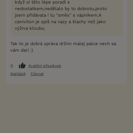
když si tělo lépe poradí s
nedostatkem,nedělalo by to dobrotu,proto
jsem přidávala i tu "směs" s vápníkem.A
caniviton je spíš na vazy a šlachy než jako
výživa kloubu.
Tak to je dobrá správa držím malej palce nech sa
vám darí :)
0
Kvalitní příspěvek
Nahlásit
Citovat