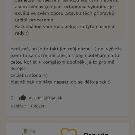
Jasně,že na všechny nemůžu stejným metrem.
Jsem zvědavá,co paní ortopedka vykoumá-je
skvělá ve svém oboru .Stavbu těch přípravků
určitě probereme.
Každopádně vám moc děkuji za tyto názory a
rady :)
není zač, on je to fakt jen můj názor :-) ne, vyčetla
jsem to samozřejmě, ale já raději spoléhám na tu
celou kořist + komplexní doplněk, je to pro mě
jistější
zvlášť u slona :-)
hlavně pak dojděte napsat, co se dělo a tak :)
0
Kvalitní příspěvek
Nahlásit
Citovat