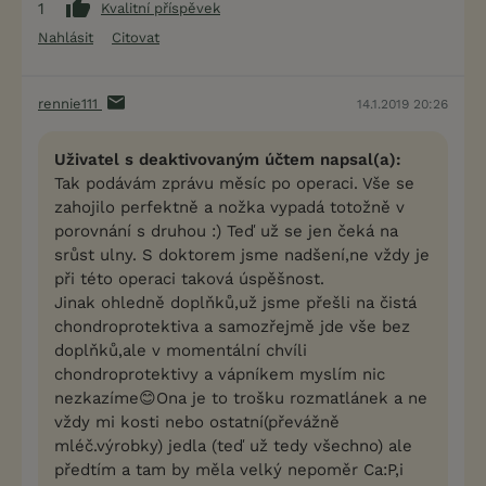
1
Kvalitní příspěvek
Nahlásit
Citovat
rennie111
14.1.2019 20:26
Uživatel s deaktivovaným účtem napsal(a):
Tak podávám zprávu měsíc po operaci. Vše se
zahojilo perfektně a nožka vypadá totožně v
porovnání s druhou :) Teď už se jen čeká na
srůst ulny. S doktorem jsme nadšení,ne vždy je
při této operaci taková úspěšnost.
Jinak ohledně doplňků,už jsme přešli na čistá
chondroprotektiva a samozřejmě jde vše bez
doplňků,ale v momentální chvíli
chondroprotektivy a vápníkem myslím nic
nezkazíme😊Ona je to trošku rozmatlánek a ne
vždy mi kosti nebo ostatní(převážně
mléč.výrobky) jedla (teď už tedy všechno) ale
předtím a tam by měla velký nepoměr Ca:P,i