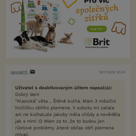
rennie111
19.11.2018 20:41
Uživatel s deaktivovaným účtem napsal(a):
Dobrý den!
"Klasická" věta .. Štěně kulhá. Mám 3 měsíční
holčičku obřího plemene. V sobotu mi začala
ani ne kulhat,ale jakoby měla chůdy a nevěděla
jak s nimi :D Mám za to ,že to budou jen
růstové problémy ,které občas obří plemena
mívají.