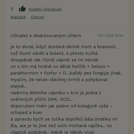
0
Kvalitní příspěvek
Nahlásit
Citovat
Uživatel s deaktivovaným účtem
19.11.2018 19:54
je to divné, když dostává denně msm a boswelii,
což tlumí zánět a bolest, a přesto kulhá
dosypávat tak různě vápník se mi nezdá
on s tím má hodně co dělat hořčík + železo +
parathormon + fosfor + D...každý pes funguje jinak,
myslím, že nelze všechny krmit a pohybovat
stejně..
nadmíra dietního vápníku v krvi je jedna z
ověřených příčin DKK, OCD,..
doporučení mám jak psáno od kolegyně výše -
ortoped a krev
a opravdu bych se tolika doplňků bála (matika mi
šla, ale je to jiné než solit míchaná vajíčka.. no
vlastně podobné.. méně je někdy více)