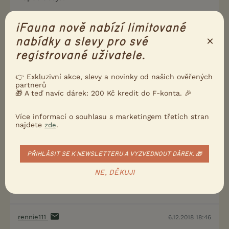
0
Kvalitní příspěvek
iFauna nově nabízí limitované
Nahlásit
Citovat
×
nabídky a slevy pro své
registrované uživatele.
Uživatel s deaktivovaným účtem
6.12.2018 16:00
👉 Exkluzivní akce, slevy a novinky od našich ověřených
partnerů
Dobrý den,tak mám novinky . Bohužel ne dobré..
🎁 A teď navíc dárek: 200 Kč kredit do F-konta. 🎉
Musíme na operaci - ostektonomii ulny :(
Více informací o souhlasu s marketingem třetích stran
http://www.vetcentrum.cz/stodulky/lekar/828/distrakc
najdete
.
zde
e-radia-a-ulny-nestejnomerny-rust-kosti-loketni-a-ko
sti-vreteni-
PŘIHLÁSIT SE K NEWSLETTERU A VYZVEDNOUT DÁREK. 🎁
0
Kvalitní příspěvek
NE, DĚKUJI
Nahlásit
Citovat
rennie111
6.12.2018 18:46