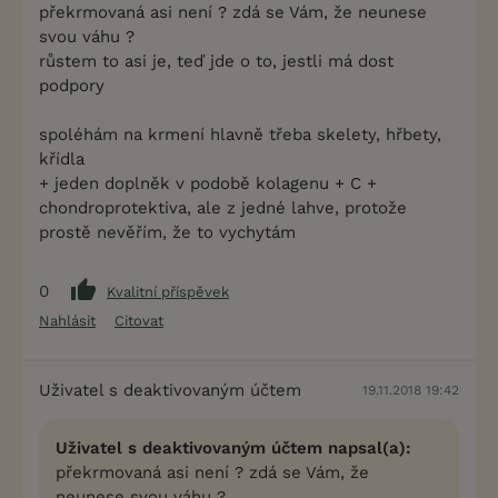
překrmovaná asi není ? zdá se Vám, že neunese
svou váhu ?
růstem to asi je, teď jde o to, jestli má dost
podpory
spoléhám na krmení hlavně třeba skelety, hřbety,
křídla
+ jeden doplněk v podobě kolagenu + C +
chondroprotektiva, ale z jedné lahve, protože
prostě nevěřím, že to vychytám
0
Kvalitní příspěvek
Nahlásit
Citovat
Uživatel s deaktivovaným účtem
19.11.2018 19:42
Uživatel s deaktivovaným účtem napsal(a):
překrmovaná asi není ? zdá se Vám, že
neunese svou váhu ?