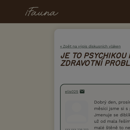
« Zpět na výpis diskusních vláken
JE TO PSYCHIKOU
ZDRAVOTNÍ PROB
elis025
Dobrý den, prosí
měsíci jsme si s 
Jmenuje se diblík
už od mala řeší
malé štěně to ne
XXX.XXX.236.203