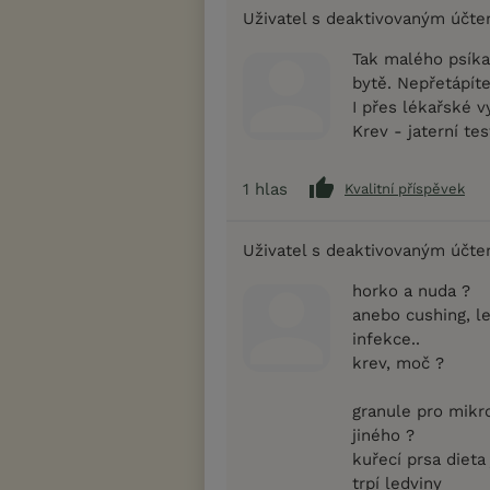
Uživatel s deaktivovaným účt
Tak malého psíka 
bytě. Nepřetápít
I přes lékařské v
Krev - jaterní tes
1
hlas
Kvalitní příspěvek
Uživatel s deaktivovaným účt
horko a nuda ?
anebo cushing, le
infekce..
krev, moč ?
granule pro mikro
jiného ?
kuřecí prsa dieta
trpí ledviny