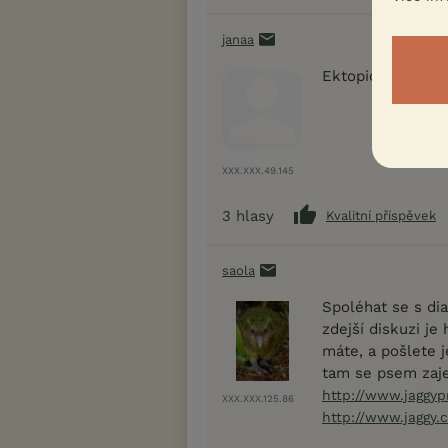
janaa
Ektopický ureter
XXX.XXX.49.145
3
hlasy
Kvalitní příspěvek
saola
Spoléhat se s di
zdejší diskuzi je
máte, a pošlete j
tam se psem zaje
http://www.jaggyp
XXX.XXX.125.86
http://www.jaggy