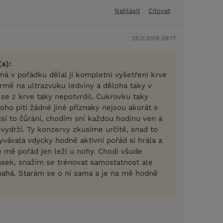
Nahlásit
Citovat
25.11.2018 09:17
(a):
má v pořádku dělal jí kompletní vyšetření krve
ormě na ultrazvuku ledviny a děloha taky v
 se z krve taky nepotvrdil. Cukrovku taky
ho pití žádné jiné příznaky nejsou akorát s
isí to čůrání, chodím sní každou hodinu ven a
vydrží. Ty konzervy zkusíme určitě, snad to
vávala vdycky hodně aktivní pořád si hrála a
e mě pořád jen leží u nohy. Chodí všude
sek, snažím se trénovat samostatnost ale
ahá. Starám se o ní sama a je na mě hodně