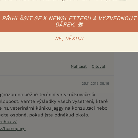
25.11.2018 09:14
PŘIHLÁSIT SE K NEWSLETTERU A VYZVEDNOUT
 byl vyloučen?
DÁREK. 🎁
NE, DĚKUJI
Nahlásit
Citovat
25.11.2018 09:16
agnózou na běžné terénní vety-očkovače či
 hloupost. Vemte výsledky všech vyšetření, které
e na veterinární kliniku jaggy na konzultaci nebo
ďte osobně, pokud jste odněkud okolo.
raha.cz/
.cz/homepage