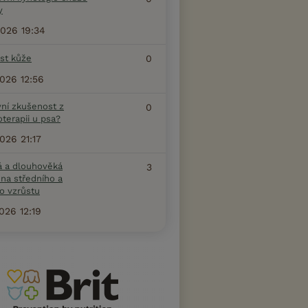
y
2026 19:34
ost kůže
0
2026 12:56
vní zkušenost z
0
terapii u psa?
2026 21:17
á a dlouhověká
3
na středního a
o vzrůstu
2026 12:19