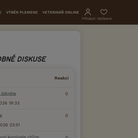
E
VÝBĚR PLEMENE
VETERINÁŘ ONLINE
Přihlásit
Oblíbené
BNÉ DISKUSE
Reakcí
 štěněte
0
2026 19:33
k
0
2026 23:51
ovní kynologie chůze
0