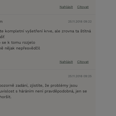
Nahlásit
Citovat
em
25.11.2018 09:22
e kompletní vyšetření krve, ale zrovna ta štítná
ášť
o se k tomu rozjelo
mě nějak nepřesvědčil
Nahlásit
Citovat
25.11.2018 09:25
ozorně zadání, zjistíte, že problémy jsou
uvislost s háráním není pravděpodobná, jen se
oršit.