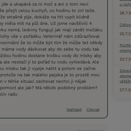
 jde a ukapává za ní moč a ani o tom neví
u noh
e přejít celou kuchyň, co hodinu to zní teče.
26.7.
že strašně pije, dokáže na hlt vypít klidně
by měla mít na půl dne. Už jsme navštívili 4
Citliv
vku nemá, ledviny fungují jak mají zánět močáku
25.7.
lohy vše v pořádku. Veterinář nám zdůrazňoval
í normální že to může být tím že může tet někdy
Poziti
 jí máme vody dávkovat aby do sebe tu vodu tak
chemo
aždou hodinu dostane trošku vody do misky aby
22.7.
a ale nestačí jí to pořád tu vodu vyhledává. Ale
ou misku tak ji vypije nahlt a potom se začne
Zdrav
 protože na tak malého pejska je to prostě moc
pleme
 v téhle situaci zachovat nechci ji nějak
většíh
jí pomoct ale jak? Má někdo podobný problém?
27.7.
oliv radu
Nahlásit
Citovat