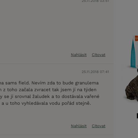
25.11.2018 03:51
Nahlásit
Citovat
25.11.2018 07:41
a sams field. Nevím zda to bude granulema
 z toho začala zvracet tak jsem jí na týden
by se jí srovnal žaludek a to dostávala vařené
í a u toho vyhledávala vodu pořád stejně.
Nahlásit
Citovat