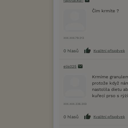
rapotacka11
Čím krmíte ?
XXX.XXX.79.213
0
hlasů
Kvalitní příspěvek
elis025
Krmíme granulem
protože když nám
nastolila dietu a
kuřecí prso s rýż
XXX.XXX.236.203
0
hlasů
Kvalitní příspěvek