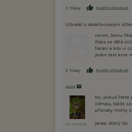
2
hlasy
Kvalitní příspěvek
Uživatel s deaktivovaným účt
nevím, čemu říkát
žláza se dělá zvl
hárání a kdo ví c
jeden test krve 
2
hlasy
Kvalitní příspěvek
saola
No, pokud čtete p
odmala, takže so
příznaky mohly zh
janaa: dobrý tip
XXX.XXX.125.86