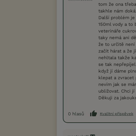
tom že ona třeba
takhle nám dokáž
Další problém je 
150ml vody a to 
veterináře cukro
taky nemá ani dě
že to určitě nen
začít hárat a že
nehltala takže k
se tak nepřepíjel
když jí dáme pln
klepat a zvracet
nevím jak se mám
ubližovat. Chci 
Děkuji za jakouk
0
hlasů
Kvalitní příspěvek