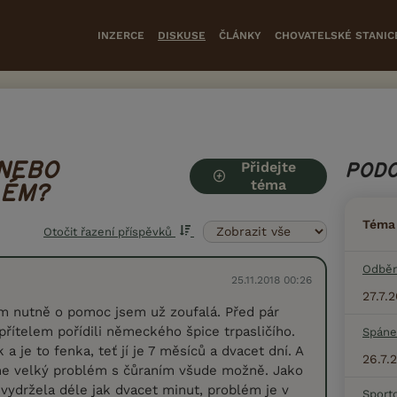
INZERCE
DISKUSE
ČLÁNKY
CHOVATELSKÉ STANIC
Přidejte
 NEBO
PODO
téma
LÉM?
Téma
Otočit řazení příspěvků
Odběr
25.11.2018 00:26
27.7.
m nutně o pomoc jsem už zoufalá. Před pár
přítelem pořídili německého špice trpasličího.
Spáne
 a je to fenka, teť jí je 7 měsíců a dvacet dní. A
26.7.
me velký problém s čůraním všude možně. Jako
vydržela déle jak dvacet minut, problém je v
Sport