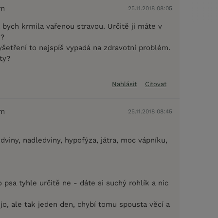
em
25.11.2018 08:05
bych krmila vařenou stravou. Určitě ji máte v
e?
yšetření to nejspíš vypadá na zdravotní problém.
ty?
Nahlásit
Citovat
em
25.11.2018 08:45
dviny, nadledviny, hypofýza, játra, moc vápníku,
 psa tyhle určitě ne - dáte si suchý rohlík a nic
 jo, ale tak jeden den, chybí tomu spousta věcí a