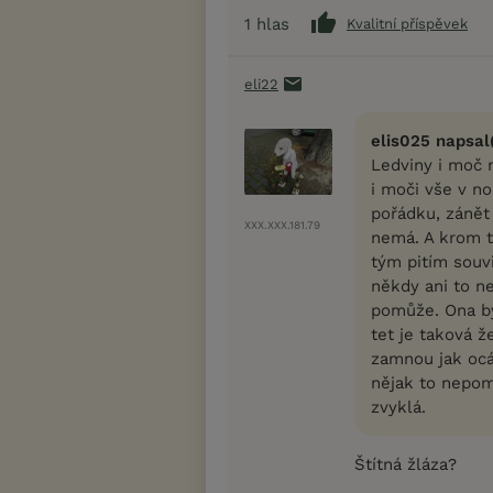
1
hlas
Kvalitní příspěvek
eli22
elis025 napsal
Ledviny i moč 
i moči vše v n
pořádku, zánět
XXX.XXX.181.79
nemá. A krom to
tým pitím souv
někdy ani to ne
pomůže. Ona by
tet je taková ž
zamnou jak ocá
nějak to nepom
zvyklá.
Štítná žláza?