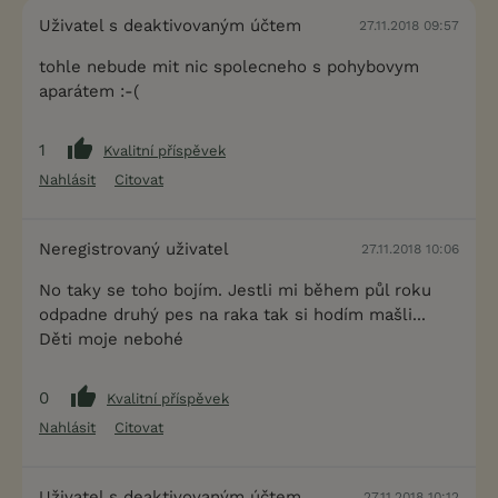
Uživatel s deaktivovaným účtem
27.11.2018 09:57
tohle nebude mit nic spolecneho s pohybovym
aparátem :-(
1
Kvalitní příspěvek
Nahlásit
Citovat
Neregistrovaný uživatel
27.11.2018 10:06
No taky se toho bojím. Jestli mi během půl roku
odpadne druhý pes na raka tak si hodím mašli...
Děti moje nebohé
0
Kvalitní příspěvek
Nahlásit
Citovat
Uživatel s deaktivovaným účtem
27.11.2018 10:12