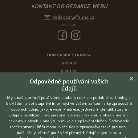
KONTAKT DO REDAKCE WEBU
redakce@ifauna.cz
nonstop
DOMOVSKÁ STRÁNKA
INZERCE
DISKUSE
×
ČLÁNKY
Odpovědné používání vašich
CHOVATELSKÉ STANICE
údajů
ATLAS
My a naši partneři používáme soubory cookie a podobné technologie
VÝBĚR VHODNÉHO PLEMENE
k ukládání a zpřístupnění informací ve vašem zařízení a ke zpracování
osobních údajů, jako je vaše IP adresa, jedinečné identifikátory a
údaje o prohlížení, pro personalizovanou reklamu a obsah, měření
O nás
reklamy a obsahu, analýzu publika a zlepšování služeb.
Dodavatelé
třetích stran (1866)
mohou vaše údaje zpracovávat také pro tyto i
Kontakt
Hledáte zvířecího kamaráda?
další účely, včetně používání přesných údajů o geolokaci a
Zdarma vám poradí
Možnosti zvýraznění inzerátů