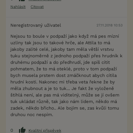
Nahlásit
Citovat
Neregistrovaný uživatel
27.11.2018 10:53
Nejsou to boule v podpaží jako když má pes mízní
uzliny tak jsou to takové hrče, ale Attila to má
jakoby zalité celé, jakoby tam měla větší vrstvu
tuku stejnoměrně z jednoho podpaží přes hrudník k
druhému podpaží a do předhrudí, jde spíš cítit
pohmatem, že to má oteklé, proto v tom podpaží
bych musela prstem dost zmáčknout abych cítila
hrudní kosti. Nakonec mi třeba veta řekne že by
měla zhubnout a je to tuk... Je fakt že vyloženě
štíhlá není, ale pas má viditelný, může se jí ovšem
tuk ukládat různě, tak jako nám lidem, někdo má
zadek, někdo břicho.. Ale bojím se, zas kvůli tomu
druhou noc nespím.
0
Kvalitní příspěvek