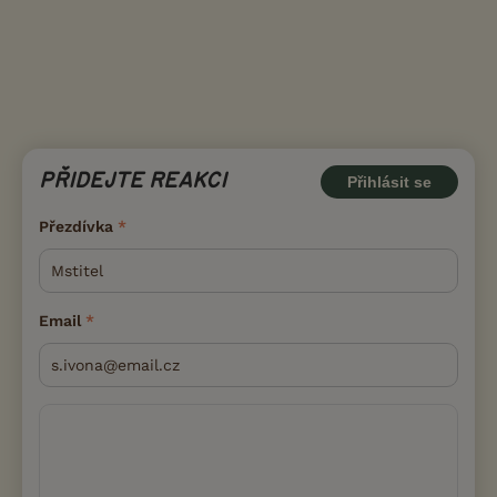
PŘIDEJTE REAKCI
Přihlásit se
Přezdívka
Email