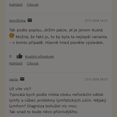
Nahlásit
Citovat
lesnížínka
27.11.2018 14:27
Tak podle popisu...držím palce, ať je jenom tlustá
Možná, že fakt jo, to by byla ta nejlepší varianta
- v tomto případě. Hlavně hned písněte výsledek.
0
Kvalitní příspěvek
Nahlásit
Citovat
saola
27.11.2018 19:07
Už víte víc?
Tipovala bych podle místa otoku nefunkční odtok
lymfy a vůbec problémy lymfatických uzlin. Nějaký
lymfom? Diagnóza bohužel nic moc.
Tak snad to bude něco příznivějšího.