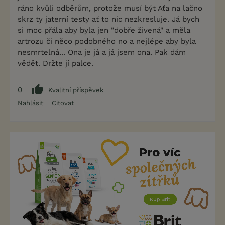
ráno kvůli odběrům, protože musí být Aťa na lačno
skrz ty jaterní testy ať to nic nezkresluje. Já bych
si moc přála aby byla jen "dobře živená" a měla
artrozu či něco podobného no a nejlépe aby byla
nesmrtelná... Ona je já a já jsem ona. Pak dám
vědět. Držte jí palce.
0
Kvalitní příspěvek
Nahlásit
Citovat