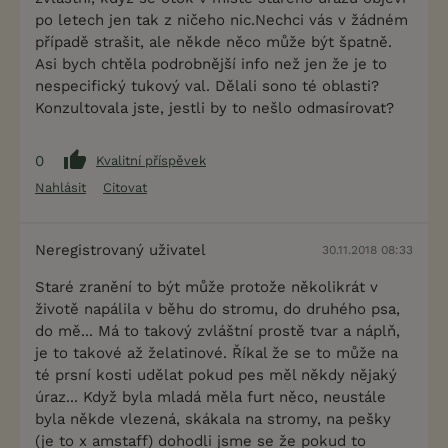
po letech jen tak z ničeho nic.Nechci vás v žádném
případě strašit, ale někde něco může být špatně.
Asi bych chtěla podrobnější info než jen že je to
nespecifický tukový val. Dělali sono té oblasti?
Konzultovala jste, jestli by to nešlo odmasírovat?
0
Kvalitní příspěvek
Nahlásit
Citovat
Neregistrovaný uživatel
30.11.2018 08:33
Staré zranění to být může protože několikrát v
životě napálila v běhu do stromu, do druhého psa,
do mě... Má to takový zvláštní prostě tvar a náplň,
je to takové až želatinové. Říkal že se to může na
té prsní kosti udělat pokud pes měl někdy nějaký
úraz... Když byla mladá měla furt něco, neustále
byla někde vlezená, skákala na stromy, na pešky
(je to x amstaff) dohodli jsme se že pokud to