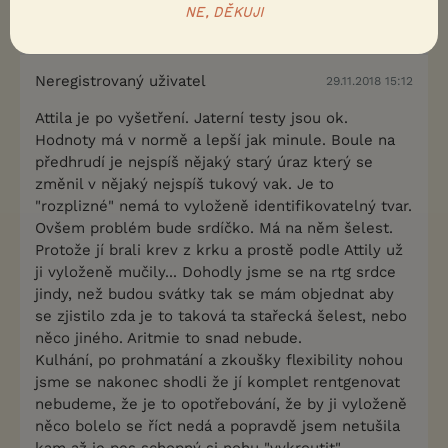
NE, DĚKUJI
Nahlásit
Citovat
Neregistrovaný uživatel
29.11.2018 15:12
Attila je po vyšetření. Jaterní testy jsou ok.
Hodnoty má v normě a lepší jak minule. Boule na
předhrudí je nejspíš nějaký starý úraz který se
změnil v nějaký nejspíš tukový vak. Je to
"rozplizné" nemá to vyloženě identifikovatelný tvar.
Ovšem problém bude srdíčko. Má na něm šelest.
Protože jí brali krev z krku a prostě podle Attily už
ji vyloženě mučily... Dohodly jsme se na rtg srdce
jindy, než budou svátky tak se mám objednat aby
se zjistilo zda je to taková ta stařecká šelest, nebo
něco jiného. Aritmie to snad nebude.
Kulhání, po prohmatání a zkoušky flexibility nohou
jsme se nakonec shodli že jí komplet rentgenovat
nebudeme, že je to opotřebování, že by ji vyloženě
něco bolelo se říct nedá a popravdě jsem netušila
kam až je pes schopný si nohu "vykroutit"...