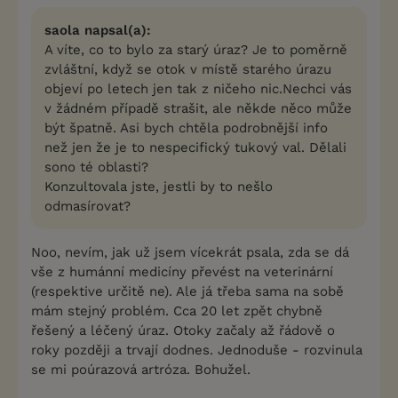
saola napsal(a):
A víte, co to bylo za starý úraz? Je to poměrně
zvláštní, když se otok v místě starého úrazu
objeví po letech jen tak z ničeho nic.Nechci vás
v žádném případě strašit, ale někde něco může
být špatně. Asi bych chtěla podrobnější info
než jen že je to nespecifický tukový val. Dělali
sono té oblasti?
Konzultovala jste, jestli by to nešlo
odmasírovat?
Noo, nevím, jak už jsem vícekrát psala, zda se dá
vše z humánní medicíny převést na veterinární
(respektive určitě ne). Ale já třeba sama na sobě
mám stejný problém. Cca 20 let zpět chybně
řešený a léčený úraz. Otoky začaly až řádově o
roky později a trvají dodnes. Jednoduše - rozvinula
se mi poúrazová artróza. Bohužel.