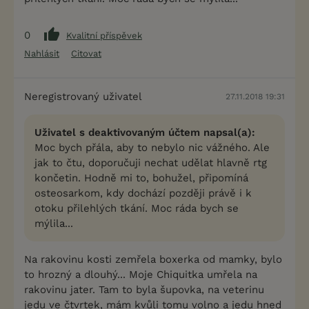
0
Kvalitní příspěvek
Nahlásit
Citovat
Neregistrovaný uživatel
27.11.2018 19:31
Uživatel s deaktivovaným účtem napsal(a):
Moc bych přála, aby to nebylo nic vážného. Ale
jak to čtu, doporučuji nechat udělat hlavně rtg
končetin. Hodně mi to, bohužel, připomíná
osteosarkom, kdy dochází později právě i k
otoku přilehlých tkání. Moc ráda bych se
mýlila...
Na rakovinu kosti zemřela boxerka od mamky, bylo
to hrozný a dlouhý... Moje Chiquitka umřela na
rakovinu jater. Tam to byla šupovka, na veterinu
jedu ve čtvrtek, mám kvůli tomu volno a jedu hned