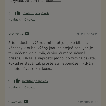
nazývala, že tam má rosol........
0
Kvalitní příspěvek
Nahlásit
Citovat
lesnížínka
30.11.2018 14:12
S tou kloubní výživou mi to přijde jako blbost.
Všechny kloubní výživy jsou na stejné bázi, jen je
tak něčeho víc či míň, či více či méně účinná
přísada. Takže je naprosto jedno, co zrovna dáváte.
Pokud je slabá, tak prostě asi nepomůže, i když ji
budete dávat rok v kuse..
1
Kvalitní příspěvek
Nahlásit
Citovat
fikovnice
1.12.2018 18:07