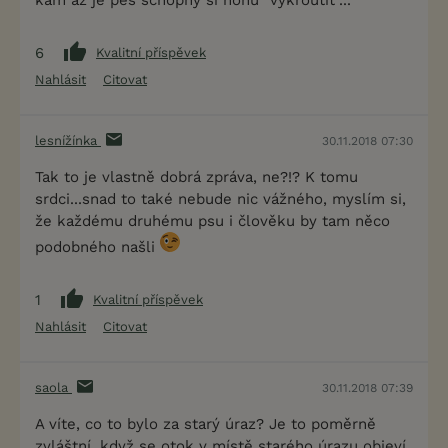
6
Kvalitní příspěvek
Nahlásit
Citovat
lesnížínka
30.11.2018 07:30
Tak to je vlastně dobrá zpráva, ne?!? K tomu
srdci...snad to také nebude nic vážného, myslím si,
že každému druhému psu i člověku by tam něco
podobného našli
1
Kvalitní příspěvek
Nahlásit
Citovat
saola
30.11.2018 07:39
A víte, co to bylo za starý úraz? Je to poměrně
zvláštní, když se otok v místě starého úrazu objeví