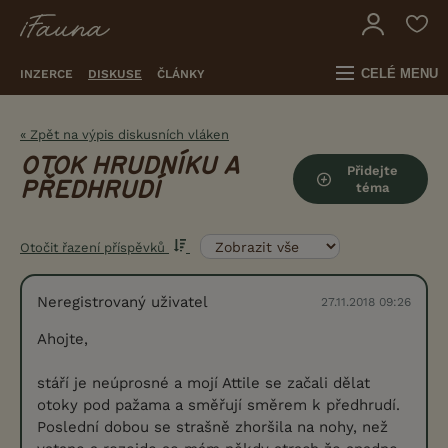
CELÉ MENU
INZERCE
DISKUSE
ČLÁNKY
« Zpět na výpis diskusních vláken
OTOK HRUDNÍKU A
Přidejte
PŘEDHRUDÍ
téma
Otočit řazení příspěvků
Neregistrovaný uživatel
27.11.2018 09:26
Ahojte,
stáří je neúprosné a mojí Attile se začali dělat
otoky pod pažama a směřují směrem k předhrudí.
Poslední dobou se strašně zhoršila na nohy, než