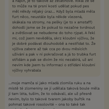
a náplň, je to takové až želatinové. Říkal že se
to může na té prsní kosti udělat pokud pes
měl někdy nějaký úraz... Když byla mladá měla
furt něco, neustále byla někde vlezená,
skákala na stromy, na pešky (je to x amstaff)
dohodli jsme se že pokud to nezačne tvrdnout
a zvětšovat se nebudeme do toho rýpat. A řekl
mi, což jsem nevěděla, skrz kloubní výživu, že
je dobré podávat dlouhodobě a nestřídat to. Že
výživa zabere až tak cca po dvou měsících
užívání a pak v ní pokračovat a já to trubka furt
střídám a pak se divím že nic nezabírá, už ani
nevím kde jsem tu informaci o střídání kloubní
výživy vyhrabala
...moje mamča si jako mladá zlomila ruku a na
místě té zlomeniny se jí udělala taková boule měla
jí tam léta, tuším, že to odsávali, ale už přesně
nevím, bylo to takové tvarem jakoby buřtík na
pohmat takové rosolovité - ona to také tak