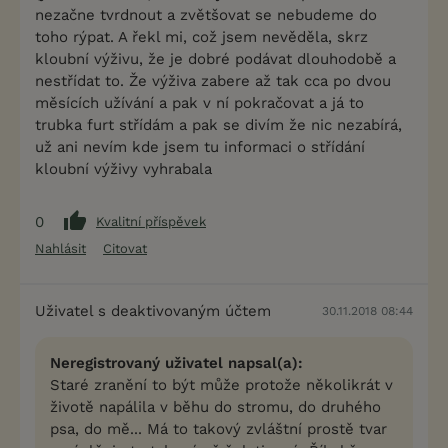
nezačne tvrdnout a zvětšovat se nebudeme do
toho rýpat. A řekl mi, což jsem nevěděla, skrz
kloubní výživu, že je dobré podávat dlouhodobě a
nestřídat to. Že výživa zabere až tak cca po dvou
měsících užívání a pak v ní pokračovat a já to
trubka furt střídám a pak se divím že nic nezabírá,
už ani nevím kde jsem tu informaci o střídání
kloubní výživy vyhrabala
0
Kvalitní příspěvek
Nahlásit
Citovat
Uživatel s deaktivovaným účtem
30.11.2018 08:44
Neregistrovaný uživatel napsal(a):
Staré zranění to být může protože několikrát v
životě napálila v běhu do stromu, do druhého
psa, do mě... Má to takový zvláštní prostě tvar