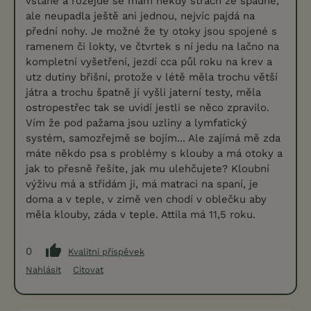
vstane a rozejde se mám někdy strach že spadne,
ale neupadla ještě ani jednou, nejvíc pajdá na
přední nohy. Je možné že ty otoky jsou spojené s
ramenem či lokty, ve čtvrtek s ní jedu na lačno na
kompletní vyšetření, jezdí cca půl roku na krev a
utz dutiny břišní, protože v létě měla trochu větší
játra a trochu špatně jí vyšli jaterní testy, měla
ostropestřec tak se uvidí jestli se něco zpravilo.
Vím že pod pažama jsou uzliny a lymfatický
systém, samozřejmě se bojím... Ale zajímá mě zda
máte někdo psa s problémy s klouby a má otoky a
jak to přesně řešíte, jak mu ulehčujete? Kloubní
výživu má a střídám ji, má matraci na spaní, je
doma a v teple, v zimě ven chodí v oblečku aby
měla klouby, záda v teple. Attila má 11,5 roku.
0
Kvalitní příspěvek
Nahlásit
Citovat