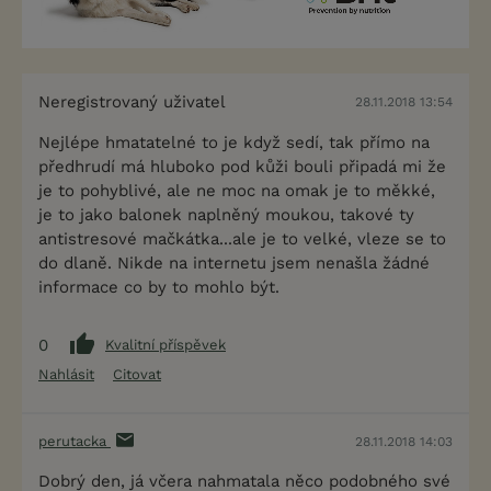
Neregistrovaný uživatel
28.11.2018 13:54
Nejlépe hmatatelné to je když sedí, tak přímo na
předhrudí má hluboko pod kůži bouli připadá mi že
je to pohyblivé, ale ne moc na omak je to měkké,
je to jako balonek naplněný moukou, takové ty
antistresové mačkátka...ale je to velké, vleze se to
do dlaně. Nikde na internetu jsem nenašla žádné
informace co by to mohlo být.
0
Kvalitní příspěvek
Nahlásit
Citovat
perutacka
28.11.2018 14:03
Dobrý den, já včera nahmatala něco podobného své