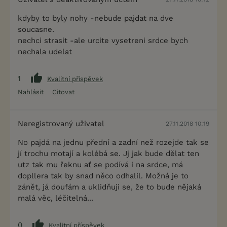
kdyby to byly nohy -nebude pajdat na dve
soucasne.
nechci strasit -ale urcite vysetreni srdce bych
nechala udelat
1
Kvalitní příspěvek
Nahlásit
Citovat
Neregistrovaný uživatel
27.11.2018 10:19
No pajdá na jednu přední a zadní než rozejde tak se
jí trochu motají a kolébá se. Jj jak bude dělat ten
utz tak mu řeknu ať se podívá i na srdce, má
dopllera tak by snad něco odhalil. Možná je to
zánět, já doufám a uklidňuji se, že to bude nějaká
malá věc, léčitelná...
0
Kvalitní příspěvek