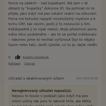
fence na zádech - nad lopatkami. Má tam v té
oblasti ty "kopečky" dokonce tři. Na pohmat mi to
přijde, jako když má pes lokální reakci na očkování.
Psina má bohužel nejspíš mnohočetný myelom a k
tomu CRF, tak nevím, jestli jí to nesouvisí s tím.
Každopádně ji to nijak nebolí. Moje předchozí psina
měla něco podobného - ale to se pořád zvětšovalo
- nakonec jsme to nechali vyříznout (byl to nějaký
lipom nebo tak). Jestli zjistíte, co to je, dejte vědět.
0
Kvalitní příspěvek
Nahlásit
Citovat
Uživatel s deaktivovaným účtem
28.11.2018 20:00
Neregistrovaný uživatel napsal(a):
Nejsou to boule v podpaží jako když má pes
mízní uzliny tak jsou to takové hrče, ale Attila