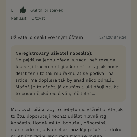
0
Kvalitní příspěvek
Nahlásit
Citovat
Uživatel s deaktivovaným účtem
27.11.2018 19:24
Neregistrovaný uživatel napsal(a):
No pajdá na jednu přední a zadní než rozejde
tak se jí trochu motají a kolébá se. Jj jak bude
dělat ten utz tak mu řeknu ať se podívá i na
srdce, má dopllera tak by snad něco odhalil.
Možná je to zánět, já doufám a uklidňuji se, že
to bude nějaká malá věc, léčitelná...
Moc bych přála, aby to nebylo nic vážného. Ale jak
to čtu, doporučuji nechat udělat hlavně rtg
končetin. Hodně mi to, bohužel, připomíná
osteosarkom, kdy dochází později právě i k otoku
přilehlých tkání. Moc ráda bych se mýlila...