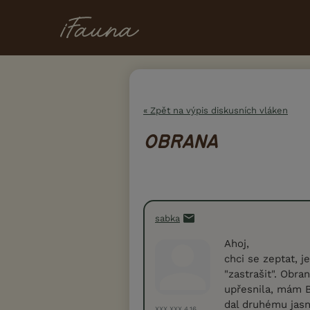
« Zpět na výpis diskusních vláken
OBRANA
sabka
Ahoj,
chci se zeptat, je
"zastrašit". Obra
upřesnila, mám B
dal druhému jasn
XXX.XXX.4.16