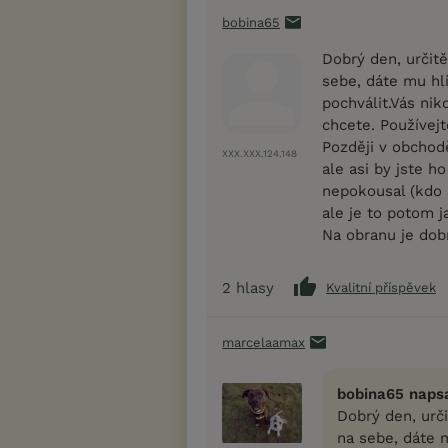
bobina65
Dobrý den, určitě
sebe, dáte mu hlí
pochválit.Vás ni
chcete. Používejt
Později v obchod
XXX.XXX.124.148
ale asi by jste 
nepokousal (kdo s
ale je to potom j
Na obranu je dobr
2
hlasy
Kvalitní příspěvek
marcelaamax
bobina65 napsa
Dobrý den, urči
na sebe, dáte m