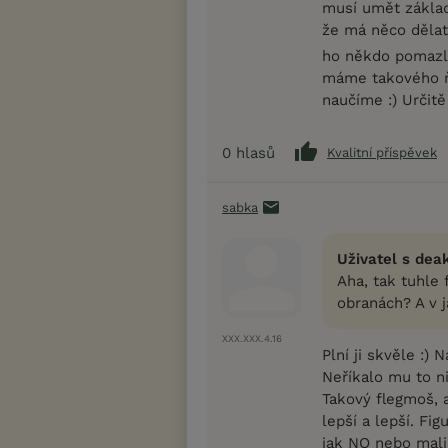
musí umět základ
že má něco dělat 
ho někdo pomazli
máme takového ňo
naučíme :) Určitě
0
hlasů
Kvalitní příspěvek
sabka
Uživatel s dea
Aha, tak tuhle 
obranách? A v ja
XXX.XXX.4.16
Plní ji skvěle :)
Neříkalo mu to ni
Takový flegmoš, 
lepší a lepší. Fig
jak NO nebo malin