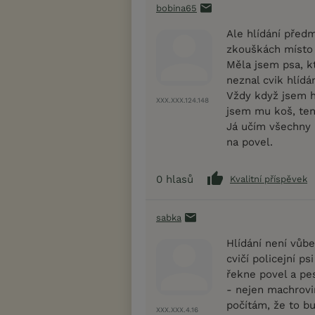
bobina65
Ale hlídání předm
zkouškách místo 
Měla jsem psa, kt
neznal cvik hlíd
Vždy když jsem h
XXX.XXX.124.148
jsem mu koš, ten 
Já učím všechny m
na povel.
0
hlasů
Kvalitní příspěvek
sabka
Hlídání není vůbe
cvičí policejní ps
řekne povel a pes
- nejen machrovin
počítám, že to bu
XXX.XXX.4.16