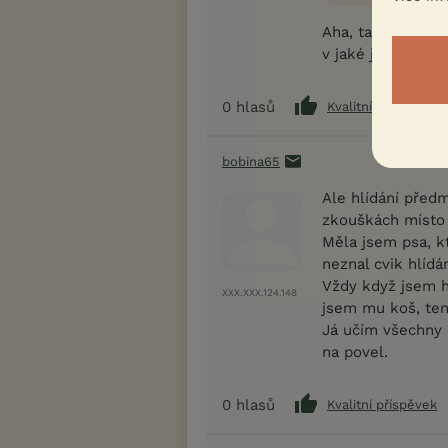
Aha, tak tuhle fc
v jaké jste fázi, 
0
hlasů
Kvalitní příspěvek
bobina65
Ale hlídání předm
zkouškách místo 
Měla jsem psa, kt
neznal cvik hlíd
Vždy když jsem h
XXX.XXX.124.148
jsem mu koš, ten 
Já učím všechny m
na povel.
0
hlasů
Kvalitní příspěvek