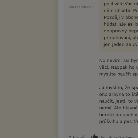
pochválit.Vás 
XXX.XXX.189.249
něm chcete. Pou
Později v obch
hlídat, ale asi
doopravdy nepok
přetahování, al
jen jeden ze cv
No nevím, asi by
věci. Naopak ho 
myslíte naučit sp
Já myslím, že spo
ono zrovna to ště
naučit, jestli to
nemá. Ale hlavně 
berete do obchod
průšvihu a pes t
0
hlasů
Kvalitní příspěvek