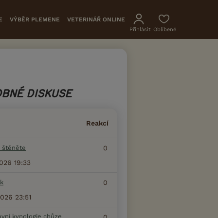
E
VÝBĚR PLEMENE
VETERINÁŘ ONLINE
Přihlásit
Oblíbené
BNÉ DISKUSE
Reakcí
 štěněte
0
2026 19:33
k
0
2026 23:51
ovní kynologie chůze
0