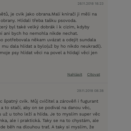
28.11.2018 18:23
ětů, je cvik jako obrana.Malí knírači ji měli na
obrany. Hlídali třeba tašku psovoda.
erý byl také velký dobrák i k cizím, kdyby
ání ani bych ho nemohla nikde nechat.
o potřebovala někam uvázat a odejít sundala
mu dala hlídat a bylo(už by ho nikdo neukradl).
oje psy hlídat věci na povel a hlídají věci jen
Nahlásit
Citovat
29.11.2018 08:38
c špatný cvik. Můj cvičitel a zárověň i fugurant
i a to stačí, aby on se podíval na danou věc,
 už u toho leží a hlída. Je to myslím super věc
ka, ale i praktická. Taky se na to chystám, ale
de běh na dlouhou trať. A taky si myslím, že