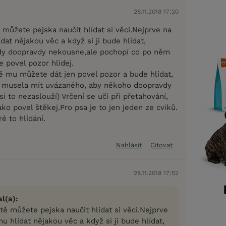
28.11.2018 17:20
 můžete pejska naučit hlídat si věci.Nejprve na
dat nějakou věc a když si ji bude hlídat,
kdy doopravdy nekousne,ale pochopí co po něm
e povel pozor hlídej.
ě mu můžete dát jen povel pozor a bude hlídat,
ho musela mít uvázaného, aby někoho doopravdy
i to nezaslouží) Vrčení se učí při přetahování,
ako povel štěkej.Pro psa je to jen jeden ze cviků.
é to hlídání.
Nahlásit
Citovat
28.11.2018 17:52
l(a):
tě můžete pejska naučit hlídat si věci.Nejprve
u hlídat nějakou věc a když si ji bude hlídat,