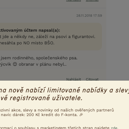
28.11.2018 17:59
ktivovaným účtem napsal(a):
 jde a někdy ne, záleží na psovi a figurantovi.
 nesáhla po NO místo BŠO.
la jsem rodinného, společenského psa.
ýcvik 😊 obranar v plánu nebyl..
Nahlásit
Citovat
na nově nabízí limitované nabídky a slev
em
28.11.2018 18:08
vé registrované uživatele.
uzivní akce, slevy a novinky od našich ověřených partnerů
):
 navíc dárek: 200 Kč kredit do F-konta. 🎉
těla jsem rodinného, společenského psa.
 výcvik 😊 obranar v plánu nebyl..
formací o souhlasu s marketingem třetích stran najdete
.
zde