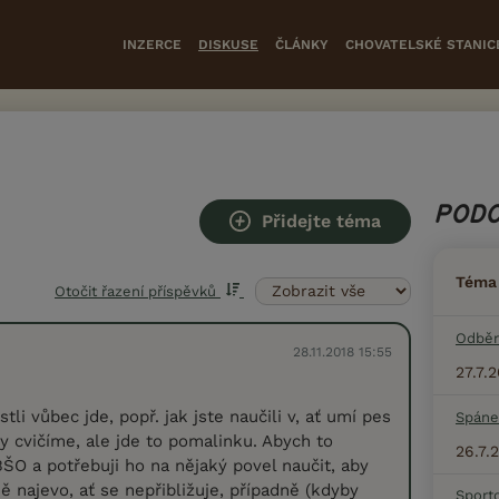
INZERCE
DISKUSE
ČLÁNKY
CHOVATELSKÉ STANIC
PODO
Přidejte téma
Téma
Otočit řazení příspěvků
Odběr
28.11.2018 15:55
27.7.
stli vůbec jde, popř. jak jste naučili v, ať umí pes
Spáne
ny cvičíme, ale jde to pomalinku. Abych to
26.7.
ŠO a potřebuji ho na nějaký povel naučit, aby
ě najevo, ať se nepřibližuje, případně (kdyby
Sport