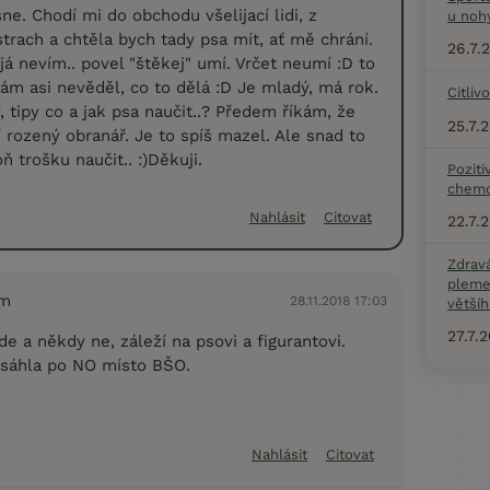
ne. Chodí mi do obchodu všelijací lidi, z
u noh
rach a chtěla bych tady psa mít, ať mě chrání.
26.7.
. já nevím.. povel "štěkej" umí. Vrčet neumí :D to
sám asi nevěděl, co to dělá :D Je mladý, má rok.
Citliv
 tipy co a jak psa naučit..? Předem říkám, že
25.7.
 rozený obranář. Je to spíš mazel. Ale snad to
ň trošku naučit.. :)Děkuji.
Poziti
chemo
Nahlásit
Citovat
22.7.
Zdrav
pleme
em
28.11.2018 17:03
většíh
27.7.
de a někdy ne, záleží na psovi a figurantovi.
esáhla po NO místo BŠO.
Nahlásit
Citovat