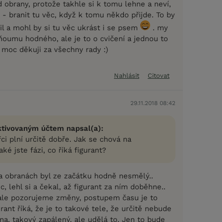
 obrany, protože takhle si k tomu lehne a neví,
- branit tu věc, když k tomu někdo přijde. To by
l a mohl by si tu věc ukrást i se psem
. my
umu hodného, ale je to o cvičení a jednou to
 moc děkuji za všechny rady :)
Nahlásit
Citovat
29.11.2018 08:42
ktivovaným účtem napsal(a):
fci plní určitě dobře. Jak se chová na
ké jste fázi, co říká figurant?
 Na obranách byl ze začátku hodně nesmělý..
c, lehl si a čekal, až figurant za ním doběhne..
ale pozorujeme změny, postupem času je to
urant říká, že je to takové tele, že určitě nebude
a, takový zapálený, ale udělá to. Jen to bude