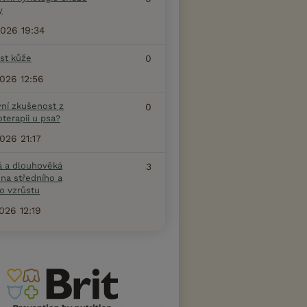
y
2026 19:34
ost kůže
0
2026 12:56
vní zkušenost z
0
terapii u psa?
2026 21:17
á a dlouhověká
3
na středního a
o vzrůstu
2026 12:19