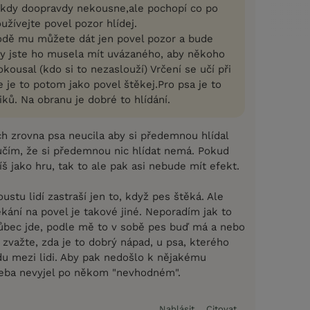
nikdy doopravdy nekousne,ale pochopí co po
žívejte povel pozor hlídej.
odě mu můžete dát jen povel pozor a bude
 by jste ho musela mít uvázaného, aby někoho
ousal (kdo si to nezaslouží) Vrčení se učí při
e je to potom jako povel štěkej.Pro psa je to
iků. Na obranu je dobré to hlídání.
ch zrovna psa neucila aby si předemnou hlídal
učím, že si předemnou nic hlídat nemá. Pokud
íš jako hru, tak to ale pak asi nebude mít efekt.
ustu lidí zastraší jen to, když pes štěká. Ale
kání na povel je takové jiné. Neporadím jak to
 vůbec jde, podle mě to v sobě pes buď má a nebo
zvažte, zda je to dobrý nápad, u psa, kterého
u mezi lidi. Aby pak nedošlo k nějakému
řeba nevyjel po někom "nevhodném".
Nahlásit
Citovat