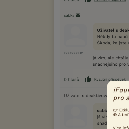
sabka
Uživatel s dea
Někdy to naučit
Škoda, že jste
XXX.XXX.79.111
já vím, ale chtě
snadnejsiho pro v
0
hlasů
Kvalitní příspěvek
iFau
Uživatel s deaktivovaným účt
pro s
👉 Exkl
sabka napsal(a
🎁 A teď
já vím, ale ch
snadnejsiho pro
Více in