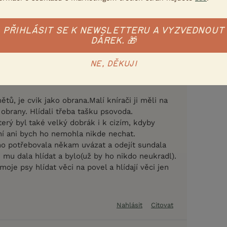
i plní určitě dobře. Jak se chová na obranách? A
co říká figurant?
PŘIHLÁSIT SE K NEWSLETTERU A VYZVEDNOUT
DÁREK. 🎁
Nahlásit
Citovat
NE, DĚKUJI
28.11.2018 18:22
ětů, je cvik jako obrana.Malí knírači ji měli na
obrany. Hlídali třeba tašku psovoda.
erý byl také velký dobrák i k cizím, kdyby
ání ani bych ho nemohla nikde nechat.
o potřebovala někam uvázat a odejít sundala
mu dala hlídat a bylo(už by ho nikdo neukradl).
oje psy hlídat věci na povel a hlídají věci jen
Nahlásit
Citovat