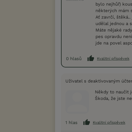
bylo nejhůř) kous
některých mám st
Ať zavrčí, štěká.
udělal jednou a 
Máte nějaké rady,
pes opravdu není
jde na povel aspo
0
hlasů
Kvalitní příspěvek
Uživatel s deaktivovaným účt
Někdy to naučit j
Škoda, že jste n
1
hlas
Kvalitní příspěvek