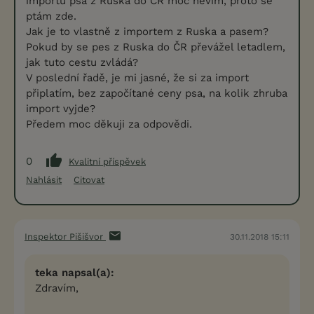
importu psa z Ruska do ČR moc nevím, proto se
ptám zde.
Jak je to vlastně z importem z Ruska a pasem?
Pokud by se pes z Ruska do ČR převážel letadlem,
jak tuto cestu zvládá?
V poslední řadě, je mi jasné, že si za import
připlatím, bez započítané ceny psa, na kolik zhruba
import vyjde?
Předem moc děkuji za odpovědi.
0
Kvalitní příspěvek
Nahlásit
Citovat
Inspektor Pišišvor
30.11.2018 15:11
teka napsal(a):
Zdravím,