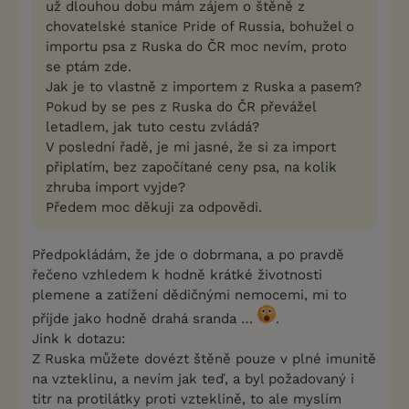
už dlouhou dobu mám zájem o štěně z
chovatelské stanice Pride of Russia, bohužel o
importu psa z Ruska do ČR moc nevím, proto
se ptám zde.
Jak je to vlastně z importem z Ruska a pasem?
Pokud by se pes z Ruska do ČR převážel
letadlem, jak tuto cestu zvládá?
V poslední řadě, je mi jasné, že si za import
připlatím, bez započítané ceny psa, na kolik
zhruba import vyjde?
Předem moc děkuji za odpovědi.
Předpokládám, že jde o dobrmana, a po pravdě
řečeno vzhledem k hodně krátké životnosti
plemene a zatížení dědičnými nemocemi, mi to
příjde jako hodně drahá sranda …
.
Jink k dotazu:
Z Ruska můžete dovézt štěně pouze v plné imunitě
na vzteklinu, a nevím jak teď, a byl požadovaný i
titr na protilátky proti vzteklině, to ale myslím