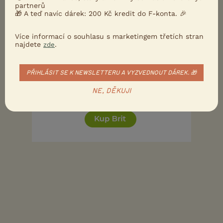
partnerů
... teda pokud jde o dobrmana - nevím, jestli Pride
🎁 A teď navíc dárek: 200 Kč kredit do F-konta. 🎉
of russia nechová ještě i jiné plemeno
Více informací o souhlasu s marketingem třetích stran
najdete
.
zde
0
Kvalitní příspěvek
Nahlásit
Citovat
PŘIHLÁSIT SE K NEWSLETTERU A VYZVEDNOUT DÁREK. 🎁
NE, DĚKUJI