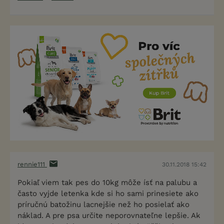
rennie111
30.11.2018 15:42
Pokiaľ viem tak pes do 10kg môže ísť na palubu a
často vyjde letenka kde si ho sami prinesiete ako
príručnú batožinu lacnejšie než ho posielať ako
náklad. A pre psa určite neporovnateľne lepšie. Ak