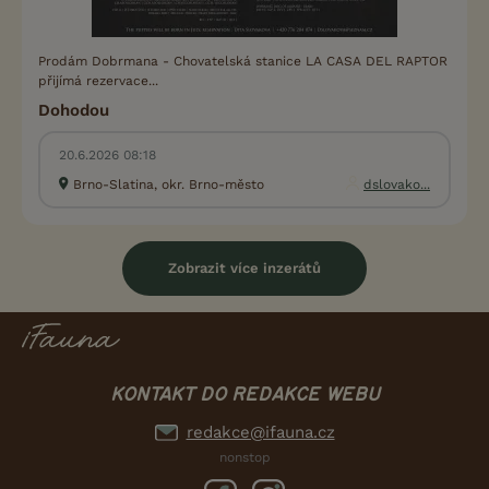
Prodám Dobrmana - Chovatelská stanice LA CASA DEL RAPTOR
přijímá rezervace...
Dohodou
20.6.2026 08:18
Brno-Slatina, okr. Brno-město
dslovako...
Zobrazit více inzerátů
KONTAKT DO REDAKCE WEBU
redakce@ifauna.cz
nonstop