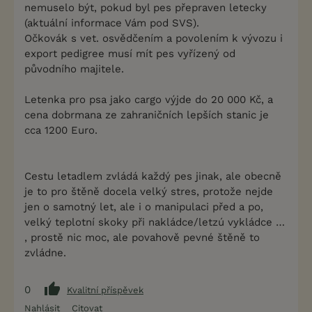
nemuselo být, pokud byl pes přepraven letecky
(aktuální informace Vám pod SVS).
Očkovák s vet. osvědčením a povolením k vývozu i
export pedigree musí mít pes vyřízený od
původního majitele.
Letenka pro psa jako cargo výjde do 20 000 Kč, a
cena dobrmana ze zahraničních lepších stanic je
cca 1200 Euro.
Cestu letadlem zvládá každý pes jinak, ale obecně
je to pro štěně docela velký stres, protože nejde
jen o samotný let, ale i o manipulaci před a po,
velký teplotní skoky při nakládce/letzú vykládce …
, prostě nic moc, ale povahově pevné štěně to
zvládne.
0
Kvalitní příspěvek
Nahlásit
Citovat