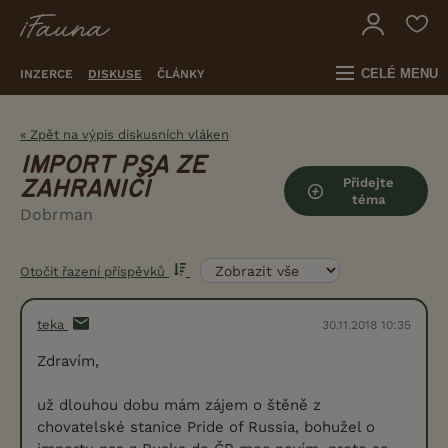
CELÉ MENU
INZERCE
DISKUSE
ČLÁNKY
« Zpět na výpis diskusních vláken
IMPORT PSA ZE
Přidejte
ZAHRANIČÍ
téma
Dobrman
Otočit řazení příspěvků
teka
30.11.2018 10:35
Zdravím,
už dlouhou dobu mám zájem o štěně z
chovatelské stanice Pride of Russia, bohužel o