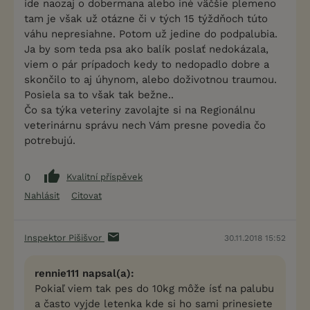
ide naozaj o dobermana alebo iné väčšie plemeno
tam je však už otázne či v tých 15 týždňoch túto
váhu nepresiahne. Potom už jedine do podpalubia.
Ja by som teda psa ako balík poslať nedokázala,
viem o pár prípadoch kedy to nedopadlo dobre a
skončilo to aj úhynom, alebo doživotnou traumou.
Posiela sa to však tak bežne..
Čo sa týka veteriny zavolajte si na Regionálnu
veterinárnu správu nech Vám presne povedia čo
potrebujú.
0
Kvalitní příspěvek
Nahlásit
Citovat
Inspektor Pišišvor
30.11.2018 15:52
rennie111 napsal(a):
Pokiaľ viem tak pes do 10kg môže ísť na palubu
a často vyjde letenka kde si ho sami prinesiete