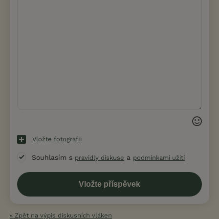
Vložte fotografii
Souhlasím s
a
pravidly diskuse
podmínkami užití
« Zpět na výpis diskusních vláken