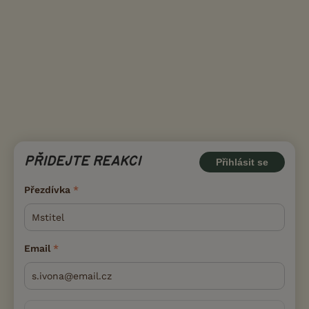
PŘIDEJTE REAKCI
Přihlásit se
Přezdívka
Email