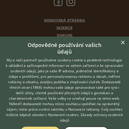
DOMOVSKÁ STRÁNKA
INZERCE
DISKUSE
×
ČLÁNKY
Odpovědné používání vašich
CHOVATELSKÉ STANICE
údajů
ATLAS
My a naši partneři používáme soubory cookie a podobné technologie
VÝBĚR VHODNÉHO PLEMENE
k ukládání a zpřístupnění informací ve vašem zařízení a ke zpracování
osobních údajů, jako je vaše IP adresa, jedinečné identifikátory a
údaje o prohlížení, pro personalizovanou reklamu a obsah, měření
O nás
reklamy a obsahu, analýzu publika a zlepšování služeb.
Dodavatelé
třetích stran (1866)
mohou vaše údaje zpracovávat také pro tyto i
Kontakt
Hledáte zvířecího kamaráda?
další účely, včetně používání přesných údajů o geolokaci a
Zdarma vám poradí
Možnosti zvýraznění inzerátů
charakteristik zařízení. Vaše volby se vztahují pouze na tento web.
VETERINÁŘ ONLINE
Podmínky užití
Někteří dodavatelé mohou místo souhlasu spoléhat na oprávněný
KONZULTOVAT S
zájem; máte právo vznést námitku v
Nastavení reklamy
. Svůj souhlas
Zpracování osobních údajů
VETERINÁŘEM
můžete kdykoli odvolat v
Nastavení cookies
.
Zásady ochrany osobních
údajů
Přihlášení