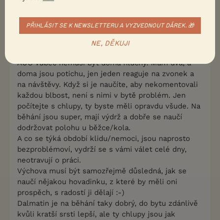
1
Kvalitní příspěvek
Nahlásit
Citovat
PŘIHLÁSIT SE K NEWSLETTERU A VYZVEDNOUT DÁREK. 🎁
NE, DĚKUJI
tralalák
12.12.2018 10:50
AUO vůbec nemusí být doma hlučný. Mám dva, a
doma jsou potichu, jen jeden reaguje na zvonek a
na návštěvy. Když si je naučíte, aby nekomentovali
každou blbost, není s nimi v bytě problém. Jen
počítejte s chlupy, ty byste měli opravdu všude. Na
běhání jsou super, mají výdrž a dobře se naučí
dodržovat polohu u běžce/kola.
A co se týká období klidu/nemoci, jsou naprosto
bezproblémoví, vydrží se s vámi válet celé dny,
neotravují o práci.
Výchova musí být samozřejmě důsledná, jak se
naučí nějakou hovadinku, z které by měli oni
prospěch, s radostí ji dělají :-)
Dalmatin je na běhání taky dobrý, do bytu zdánlivě
kvůli kratší srsti lepší, ale ty chlupy jsou jak