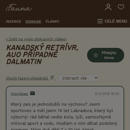
CELÉ MENU
INZERCE
DISKUSE
ČLÁNKY
« Zpět na výpis diskusních vláken
KANADSKÝ RETRÍVR,
Přidejte
AUO PŘÍPADNĚ
téma
DALMATIN
Otočit řazení příspěvků
Havrdaaa
9.12.2018 16:02
Který pes je jednodušší na výchovu? Jsem
sportovec a měl jsem 14 let Labradora, který byl
výborný: rád běhal vedle kola, lyží, samozřejmě
miloval aport a vodu. Hodlám s ním dělat podobný
program. Mám dvě děti 7 a 10 let, které