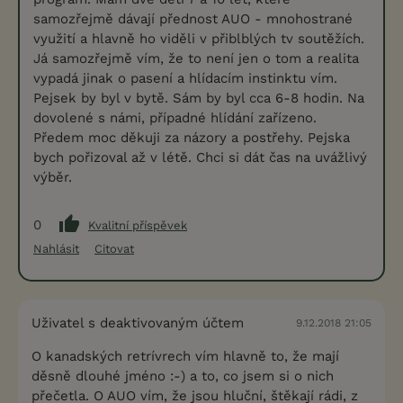
samozřejmě dávají přednost AUO - mnohostrané
využití a hlavně ho viděli v přiblblých tv soutěžích.
Já samozřejmě vím, že to není jen o tom a realita
vypadá jinak o pasení a hlídacím instinktu vím.
Pejsek by byl v bytě. Sám by byl cca 6-8 hodin. Na
dovolené s námi, případné hlídání zařízeno.
Předem moc děkuji za názory a postřehy. Pejska
bych pořizoval až v létě. Chci si dát čas na uvážlivý
výběr.
0
Kvalitní příspěvek
Nahlásit
Citovat
Uživatel s deaktivovaným účtem
9.12.2018 21:05
O kanadských retrívrech vím hlavně to, že mají
děsně dlouhé jméno :-) a to, co jsem si o nich
přečetla. O AUO vím, že jsou hluční, štěkají rádi, z