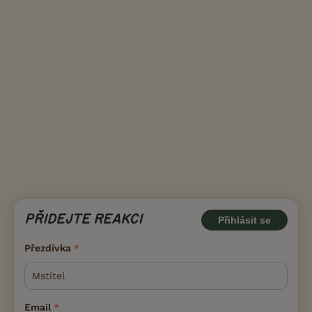
PŘIDEJTE REAKCI
Přihlásit se
Přezdívka
Email