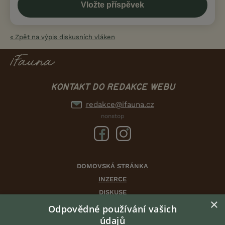
« Zpět na výpis diskusních vláken
KONTAKT DO REDAKCE WEBU
redakce@ifauna.cz
nonstop
DOMOVSKÁ STRÁNKA
INZERCE
DISKUSE
×
ČLÁNKY
Odpovědné používání vašich
CHOVATELSKÉ STANICE
údajů