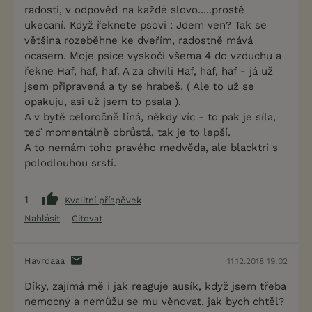
radosti, v odpověď na každé slovo.....prostě
ukecaní. Když řeknete psovi : Jdem ven? Tak se
většina rozeběhne ke dveřím, radostně mává
ocasem. Moje psice vyskočí všema 4 do vzduchu a
řekne Haf, haf, haf. A za chvíli Haf, haf, haf - já už
jsem připravená a ty se hrabeš. ( Ale to už se
opakuju, asi už jsem to psala ).
A v bytě celoročně líná, někdy víc - to pak je síla,
teď momentálně obrůstá, tak je to lepší.
A to nemám toho pravého medvěda, ale blacktri s
polodlouhou srstí.
1
Kvalitní příspěvek
Nahlásit
Citovat
Havrdaaa
11.12.2018 19:02
Díky, zajímá mě i jak reaguje ausík, když jsem třeba
nemocný a nemůžu se mu věnovat, jak bych chtěl?