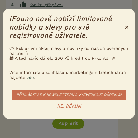
4
Kvalitní příspěvek
Nahlásit
Citovat
iFauna nově nabízí limitované
×
nabídky a slevy pro své
Stenda
17.12.2018 17:24
registrované uživatele.
Svázání není nutné k oplodnění. Ale ve vašem
👉 Exkluzivní akce, slevy a novinky od našich ověřených
případě asi ani k ejakulaci nedošlo.
partnerů
No, možná je to tak správně.
🎁 A teď navíc dárek: 200 Kč kredit do F-konta. 🎉
Více informací o souhlasu s marketingem třetích stran
0
Kvalitní příspěvek
najdete
.
zde
Nahlásit
Citovat
PŘIHLÁSIT SE K NEWSLETTERU A VYZVEDNOUT DÁREK. 🎁
NE, DĚKUJI