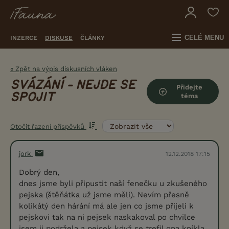
CELÉ MENU
INZERCE
DISKUSE
ČLÁNKY
« Zpět na výpis diskusních vláken
SVÁZÁNÍ - NEJDE SE
Přidejte
SPOJIT
téma
Otočit řazení příspěvků
jork
12.12.2018 17:15
Dobrý den,
dnes jsme byli připustit naší fenečku u zkušeného
pejska (štěňátka už jsme měli). Nevím přesně
kolikátý den hárání má ale jen co jsme přijeli k
pejskovi tak na ni pejsek naskakoval po chvilce
jsem ji podržela a pejsek když se trefil ona kníkla