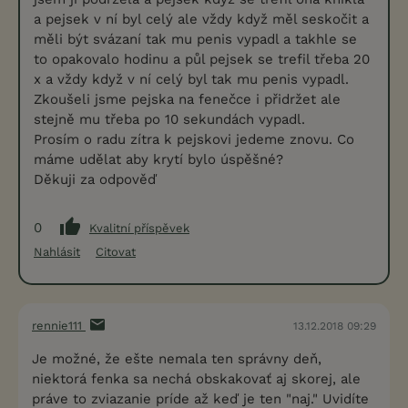
a pejsek v ní byl celý ale vždy když měl seskočit a
měli být svázaní tak mu penis vypadl a takhle se
to opakovalo hodinu a půl pejsek se trefil třeba 20
x a vždy když v ní celý byl tak mu penis vypadl.
Zkoušeli jsme pejska na fenečce i přidržet ale
stejně mu třeba po 10 sekundách vypadl.
Prosím o radu zítra k pejskovi jedeme znovu. Co
máme udělat aby krytí bylo úspěšné?
Děkuji za odpověď
0
Kvalitní příspěvek
Nahlásit
Citovat
rennie111
13.12.2018 09:29
Je možné, že ešte nemala ten správny deň,
niektorá fenka sa nechá obskakovať aj skorej, ale
práve to zviazanie príde až keď je ten "naj." Uvidíte