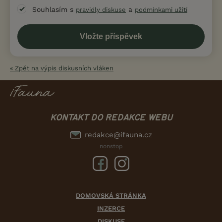
Souhlasím s
a
pravidly diskuse
podmínkami užití
« Zpět na výpis diskusních vláken
KONTAKT DO REDAKCE WEBU
redakce@ifauna.cz
nonstop
DOMOVSKÁ STRÁNKA
INZERCE
DISKUSE