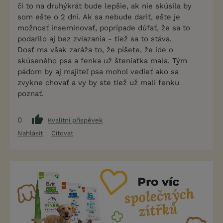
či to na druhýkrát bude lepšie, ak nie skúsila by
som ešte o 2 dni. Ak sa nebude dariť, ešte je
možnosť inseminovať, poprípade dúfať, že sa to
podarilo aj bez zviazania - tiež sa to stáva.
Dosť ma však zaráža to, že píšete, že ide o
skúseného psa a fenka už šteniatka mala. Tým
pádom by aj majiteľ psa mohol vedieť ako sa
zvykne chovať a vy by ste tiež už mali fenku
poznať.
0
Kvalitní příspěvek
Nahlásit
Citovat