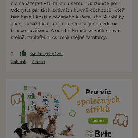
nic neházejte! Pak blijou a serou. Ubližujete jim!"
Odchytla pár těch aktivních hlavně důchodců, kteří
tam házeli kosti z pečeného kuřete, shnilé rohlíky
apod, vysvětlila a teď jí to nechávají opravdu na
brance zavěšeno. A ostatní krmiči se začli chovat
stejně, zaplaťbůh. Asi mají stejné tamtamy.
2
Kvalitní příspěvek
Nahlásit
Citovat