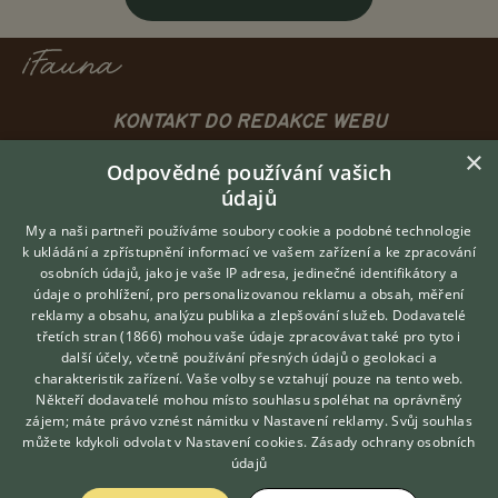
KONTAKT DO REDAKCE WEBU
×
redakce@ifauna.cz
Odpovědné používání vašich
nonstop
údajů
My a naši partneři používáme soubory cookie a podobné technologie
k ukládání a zpřístupnění informací ve vašem zařízení a ke zpracování
osobních údajů, jako je vaše IP adresa, jedinečné identifikátory a
údaje o prohlížení, pro personalizovanou reklamu a obsah, měření
DOMOVSKÁ STRÁNKA
reklamy a obsahu, analýzu publika a zlepšování služeb.
Dodavatelé
INZERCE
třetích stran (1866)
mohou vaše údaje zpracovávat také pro tyto i
Hledáte zvířecího kamaráda?
DISKUSE
další účely, včetně používání přesných údajů o geolokaci a
Zdarma vám poradí
charakteristik zařízení. Vaše volby se vztahují pouze na tento web.
ČLÁNKY
VETERINÁŘ ONLINE
Někteří dodavatelé mohou místo souhlasu spoléhat na oprávněný
CHOVATELSKÉ STANICE
KONZULTOVAT S
zájem; máte právo vznést námitku v
Nastavení reklamy
. Svůj souhlas
VETERINÁŘEM
ATLAS
můžete kdykoli odvolat v
Nastavení cookies
.
Zásady ochrany osobních
údajů
VÝBĚR VHODNÉHO PLEMENE