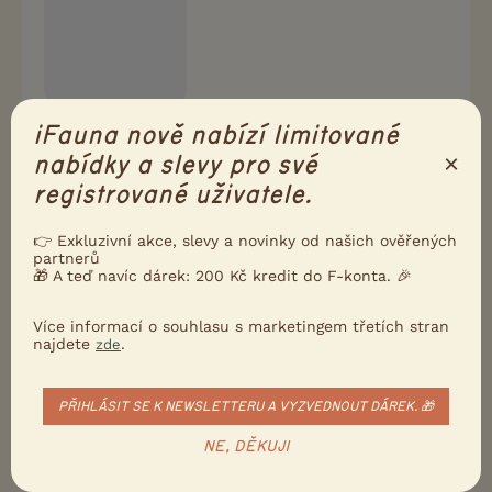
iFauna nově nabízí limitované
0
Kvalitní příspěvek
×
nabídky a slevy pro své
Nahlásit
Citovat
registrované uživatele.
👉 Exkluzivní akce, slevy a novinky od našich ověřených
Vonhil
28.12.2018 17:54
partnerů
🎁 A teď navíc dárek: 200 Kč kredit do F-konta. 🎉
Nasadit trnity a husty zivy plot. Jako bonus budete
mit vic ptaku na zahrade.
Více informací o souhlasu s marketingem třetích stran
najdete
.
zde
3
Kvalitní příspěvek
Nahlásit
Citovat
PŘIHLÁSIT SE K NEWSLETTERU A VYZVEDNOUT DÁREK. 🎁
NE, DĚKUJI