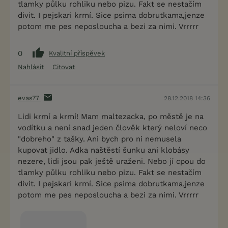
tlamky půlku rohliku nebo pizu. Fakt se nestačím
divit. I pejskari krmí. Sice psima dobrutkama,jenze
potom me pes neposloucha a bezi za nimi. Vrrrrr
0
Kvalitní příspěvek
Nahlásit
Citovat
evas77
28.12.2018 14:36
Lidi krmí a krmí! Mam maltezacka, po městě je na
vodítku a není snad jeden člověk který neloví neco
"dobreho" z tašky. Ani bych pro ni nemusela
kupovat jidlo. Adka naštěstí šunku ani klobásy
nezere, lidi jsou pak ještě uraženi. Nebo jí cpou do
tlamky půlku rohliku nebo pizu. Fakt se nestačím
divit. I pejskari krmí. Sice psima dobrutkama,jenze
potom me pes neposloucha a bezi za nimi. Vrrrrr