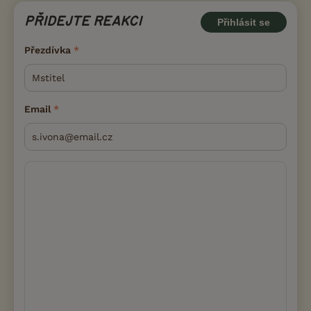
PŘIDEJTE REAKCI
Přihlásit se
Přezdívka
Email