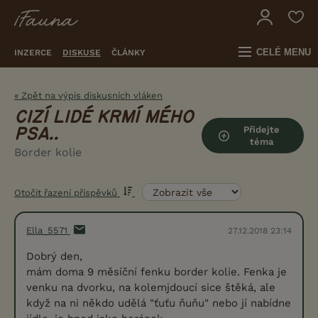
CELÉ MENU
INZERCE
DISKUSE
ČLÁNKY
« Zpět na výpis diskusních vláken
CIZÍ LIDÉ KRMÍ MÉHO
Přidejte
PSA..
téma
Border kolie
Otočit řazení příspěvků
Ella_5571
27.12.2018 23:14
Dobrý den,
mám doma 9 měsíční fenku border kolie. Fenka je
venku na dvorku, na kolemjdoucí sice štěká, ale
když na ni někdo udělá "ťuťu ňuňu" nebo jí nabídne