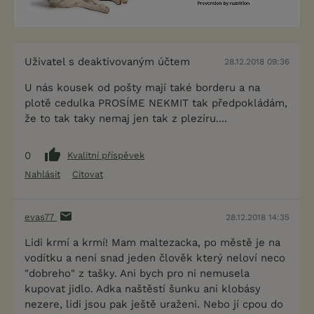
Uživatel s deaktivovaným účtem
28.12.2018 09:36
U nás kousek od pošty mají také borderu a na
plotě cedulka PROSÍME NEKMIT tak předpokládám,
že to tak taky nemaj jen tak z plezíru....
0
Kvalitní příspěvek
Nahlásit
Citovat
evas77
28.12.2018 14:35
Lidi krmí a krmí! Mam maltezacka, po městě je na
vodítku a není snad jeden člověk který neloví neco
"dobreho" z tašky. Ani bych pro ni nemusela
kupovat jidlo. Adka naštěstí šunku ani klobásy
nezere, lidi jsou pak ještě uraženi. Nebo jí cpou do