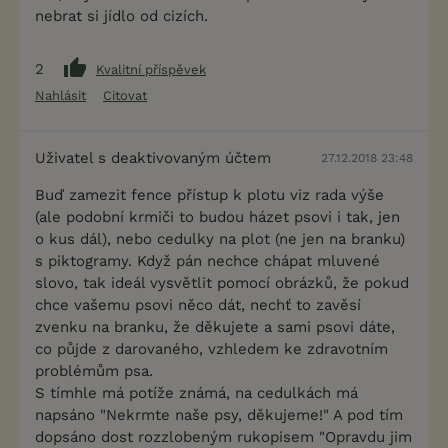
nebrat si jídlo od cizích.
2
Kvalitní příspěvek
Nahlásit
Citovat
Uživatel s deaktivovaným účtem
27.12.2018 23:48
Buď zamezit fence přístup k plotu viz rada výše
(ale podobní krmiči to budou házet psovi i tak, jen
o kus dál), nebo cedulky na plot (ne jen na branku)
s piktogramy. Když pán nechce chápat mluvené
slovo, tak ideál vysvětlit pomocí obrázků, že pokud
chce vašemu psovi něco dát, nechť to zavěsí
zvenku na branku, že děkujete a sami psovi dáte,
co půjde z darovaného, vzhledem ke zdravotním
problémům psa.
S tímhle má potíže známá, na cedulkách má
napsáno "Nekrmte naše psy, děkujeme!" A pod tím
dopsáno dost rozzlobeným rukopisem "Opravdu jim