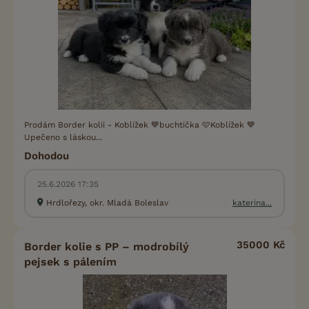
Prodám Border kolii - Koblížek 💙buchtička 🩷Koblížek 💙
Upečeno s láskou...
Dohodou
25.6.2026 17:35
Hrdlořezy, okr. Mladá Boleslav
katerina...
35000 Kč
Border kolie s PP – modrobílý
pejsek s pálením