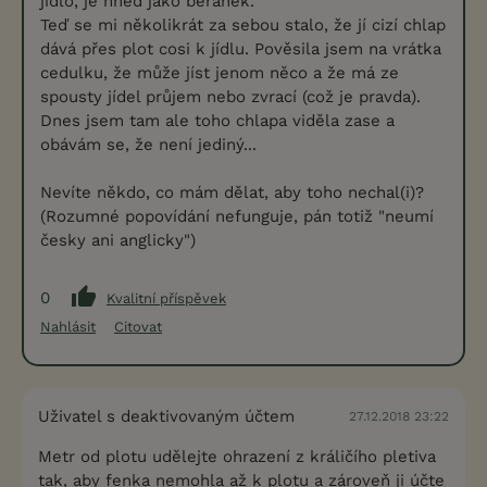
jídlo, je hned jako beránek.
Teď se mi několikrát za sebou stalo, že jí cizí chlap
dává přes plot cosi k jídlu. Pověsila jsem na vrátka
cedulku, že může jíst jenom něco a že má ze
spousty jídel průjem nebo zvrací (což je pravda).
Dnes jsem tam ale toho chlapa viděla zase a
obávám se, že není jediný...
Nevíte někdo, co mám dělat, aby toho nechal(i)?
(Rozumné popovídání nefunguje, pán totiž "neumí
česky ani anglicky")
0
Kvalitní příspěvek
Nahlásit
Citovat
Uživatel s deaktivovaným účtem
27.12.2018 23:22
Metr od plotu udělejte ohrazení z králičího pletiva
tak, aby fenka nemohla až k plotu a zároveň ji účte