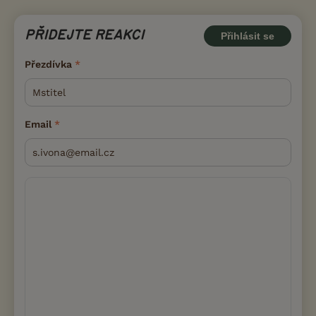
PŘIDEJTE REAKCI
Přihlásit se
Přezdívka
Email