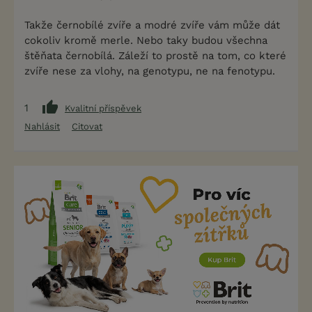
Takže černobílé zvíře a modré zvíře vám může dát
cokoliv kromě merle. Nebo taky budou všechna
štěňata černobílá. Záleží to prostě na tom, co které
zvíře nese za vlohy, na genotypu, ne na fenotypu.
1
Kvalitní příspěvek
Nahlásit
Citovat