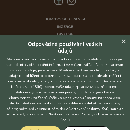
DOMOVSKÁ STRÁNKA
INZERCE
DISKUSE
×
ČLÁNKY
Odpovědné používání vašich
CHOVATELSKÉ STANICE
údajů
ATLAS
My a naši partneři používáme soubory cookie a podobné technologie
VÝBĚR VHODNÉHO PLEMENE
k ukládání a zpřístupnění informací ve vašem zařízení a ke zpracování
osobních údajů, jako je vaše IP adresa, jedinečné identifikátory a
údaje o prohlížení, pro personalizovanou reklamu a obsah, měření
O nás
reklamy a obsahu, analýzu publika a zlepšování služeb.
Dodavatelé
třetích stran (1866)
mohou vaše údaje zpracovávat také pro tyto i
Kontakt
Hledáte zvířecího kamaráda?
další účely, včetně používání přesných údajů o geolokaci a
Zdarma vám poradí
Možnosti zvýraznění inzerátů
charakteristik zařízení. Vaše volby se vztahují pouze na tento web.
VETERINÁŘ ONLINE
Podmínky užití
Někteří dodavatelé mohou místo souhlasu spoléhat na oprávněný
KONZULTOVAT S
zájem; máte právo vznést námitku v
Nastavení reklamy
. Svůj souhlas
Zpracování osobních údajů
VETERINÁŘEM
můžete kdykoli odvolat v
Nastavení cookies
.
Zásady ochrany osobních
údajů
Přihlášení