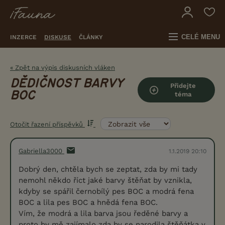
CELÉ MENU
INZERCE
DISKUSE
ČLÁNKY
« Zpět na výpis diskusních vláken
DĚDIČNOST BARVY
Přidejte
BOC
téma
Otočit řazení příspěvků
Gabriella3000
1.1.2019 20:10
Dobrý den, chtěla bych se zeptat, zda by mi tady
nemohl někdo říct jaké barvy štěňat by vznikla,
kdyby se spářil černobílý pes BOC a modrá fena
BOC a lila pes BOC a hnědá fena BOC.
Vím, že modrá a lila barva jsou ředěné barvy a
proto by mě zajímalo zda by se narodila štěňátka v