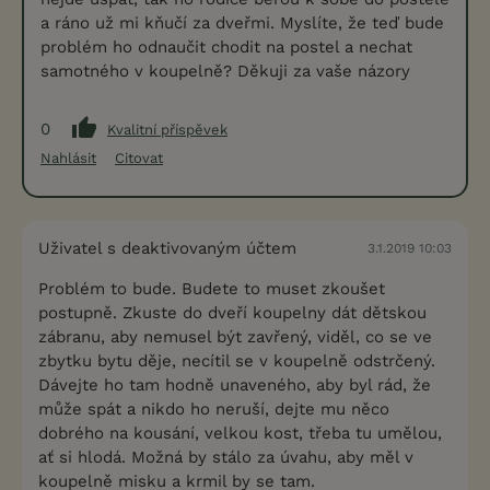
a ráno už mi kňučí za dveřmi. Myslíte, že teď bude
problém ho odnaučit chodit na postel a nechat
samotného v koupelně? Děkuji za vaše názory
0
Kvalitní příspěvek
Nahlásit
Citovat
Uživatel s deaktivovaným účtem
3.1.2019 10:03
Problém to bude. Budete to muset zkoušet
postupně. Zkuste do dveří koupelny dát dětskou
zábranu, aby nemusel být zavřený, viděl, co se ve
zbytku bytu děje, necítil se v koupelně odstrčený.
Dávejte ho tam hodně unaveného, aby byl rád, že
může spát a nikdo ho neruší, dejte mu něco
dobrého na kousání, velkou kost, třeba tu umělou,
ať si hlodá. Možná by stálo za úvahu, aby měl v
koupelně misku a krmil by se tam.