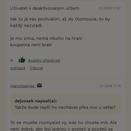
Uživatel s deaktivovaným účtem
3.1.2019 11:07
tak to já Vás pochválím, až do Olomouce, to by
každý nezvládl
je mu zima, nemá nikoho na hraní
koupelna není bratr
4
Kvalitní příspěvek
Nahlásit
Citovat
marcelaamax
3.1.2019 11:14
dejvosek napsal(a):
Takže bude lepší ho nechávat přes noc u sebe?
To se musíte rozmyslet vy, kde ho chcete mít. Ale
neni dobré, aby byl jednou v posteli a pozdeji se