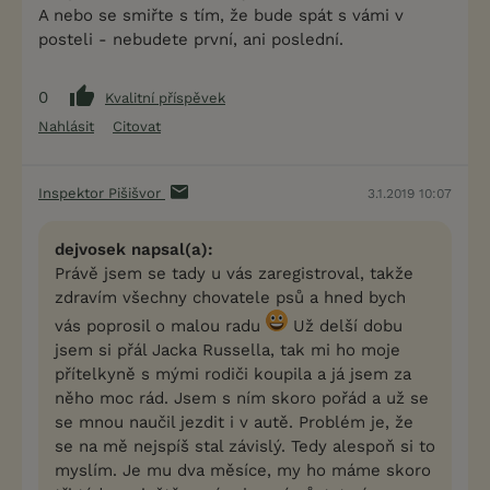
A nebo se smiřte s tím, že bude spát s vámi v
posteli - nebudete první, ani poslední.
0
Kvalitní příspěvek
Nahlásit
Citovat
Inspektor Pišišvor
3.1.2019 10:07
dejvosek napsal(a):
Právě jsem se tady u vás zaregistroval, takže
zdravím všechny chovatele psů a hned bych
vás poprosil o malou radu
Už delší dobu
jsem si přál Jacka Russella, tak mi ho moje
přítelkyně s mými rodiči koupila a já jsem za
něho moc rád. Jsem s ním skoro pořád a už se
se mnou naučil jezdit i v autě. Problém je, že
se na mě nejspíš stal závislý. Tedy alespoň si to
myslím. Je mu dva měsíce, my ho máme skoro