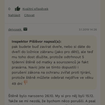
0
Kvalitní příspěvek
Nahlásit
Citovat
dejvosek
3.1.2019 14:26
Inspektor Pišišvor napsal(a):
pak budete buď zavírat dveře, nebo si dáte do
dveří do ložnice zábranu (jako pro děti), ale teď
mu toho dost dlužíte, protože odtrhnout 5
týdenní štěně od matky a sourozenců je fakt
prasárna. Navíc jste se tímto dopustili i
porušení zákona na ochranu zvířat proti týrání,
protože štěně můžete odebrat nejdříve ve věku
49 dní
Štěně bylo narozeno 26.10. My si pro něj byli 15.12.
Takže se mi nezdá, že bychom něco porušili. A psal