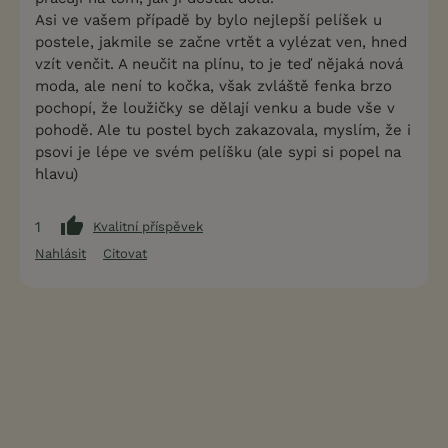
Asi ve vašem případě by bylo nejlepší pelíšek u
postele, jakmile se začne vrtět a vylézat ven, hned
vzít venčit. A neučit na plínu, to je teď nějaká nová
moda, ale není to kočka, však zvláště fenka brzo
pochopí, že loužičky se dělají venku a bude vše v
pohodě. Ale tu postel bych zakazovala, myslím, že i
psovi je lépe ve svém pelíšku (ale sypi si popel na
hlavu)
1
Kvalitní příspěvek
Nahlásit
Citovat