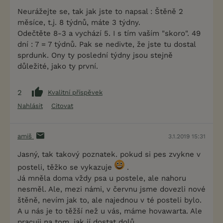
Neurážejte se, tak jak jste to napsal : Štěně 2
měsíce, t.j. 8 týdnů, máte 3 týdny.
Odečtěte 8-3 a vychází 5. I s tím vaším "skoro". 49
dní : 7 = 7 týdnů. Pak se nedivte, že jste tu dostal
sprdunk. Ony ty poslední týdny jsou stejně
důležité, jako ty první.
2
Kvalitní příspěvek
Nahlásit
Citovat
amiš
3.1.2019 15:31
Jasný, tak takový poznatek. pokud si pes zvykne v
posteli, těžko se vykazuje
.
Já mněla doma vždy psa u postele, ale nahoru
nesměl. Ale, mezi námi, v červnu jsme dovezli nové
štěně, nevím jak to, ale najednou v té posteli bylo.
A u nás je to těžší než u vás, máme hovawarta. Ale
pracuji na tom, jak jí dostat dolů.