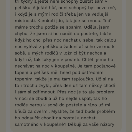
tři týdny a ještě není schopný zůstat sám v
pelíšku. A ještě hůř, není schopný být beze mě,
i když je s mými rodiči třeba jen ve vedlejší
místnosti. Kamkoli jdu, tak jde se mnou. Teď
máme trochu potíže se spaním. Udělal jsem
chybu, že jsem si ho naučil do postele, takže
když ho chci přes noc nechat u sebe, tak celou
noc vylézá z pelíšku a žadoní ať si ho vezmu k
sobě, u mých rodičů v ložnici být nechce a
když už, tak taky jen v posteli. Chtěli jsme ho
nechávat na noc v koupelně. Je tam podlahové
topení a pelíšek měl hned pod ústředním
topením, takže je mu tam teploučko. Už si na
to i trochu zvykl, přes den už tam někdy chodí
i sám si zdřímnout. Přes noc je to ale problém.
V noci se zbudí a už ho nejde uspat, tak ho
rodiče berou k sobě do postele a ráno už mi
kňučí za dveřmi. Myslíte, že teď bude problém
ho odnaučit chodit na postel a nechat
samotného v koupelně? Děkuji za vaše názory