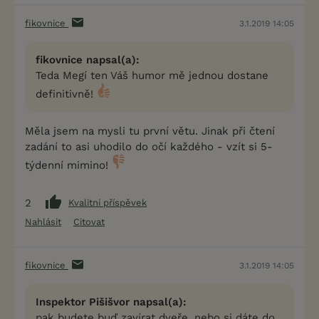
fikovnice
3.1.2019 14:05
fikovnice napsal(a):
Teda Megí ten Váš humor mě jednou dostane
definitivně!
Měla jsem na mysli tu první větu. Jinak při čtení
zadání to asi uhodilo do očí každého - vzít si 5-
týdenní mimino!
2
Kvalitní příspěvek
Nahlásit
Citovat
fikovnice
3.1.2019 14:05
Inspektor Pišišvor napsal(a):
pak budete buď zavírat dveře, nebo si dáte do