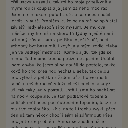
přál Jacka Russella, tak mi ho moje přítelkyně s
mými rodiči koupila a já jsem za něho moc rád.
Jsem s ním skoro pořád a už se se mnou naučil
jezdit i v autě. Problém je, že se na mě nejspíš stal
závislý. Tedy alespoň si to myslím. Je mu dva
měsíce, my ho máme skoro tři týdny a ještě není
schopný zůstat sám v pelíšku. A ještě hůř, není
schopný být beze mě, i když je s mými rodiči třeba
jen ve vedlejší místnosti. Kamkoli jdu, tak jde se
mnou. Teď máme trochu potíže se spaním. Udělal
jsem chybu, že jsem si ho naučil do postele, takže
když ho chci přes noc nechat u sebe, tak celou
noc vylézá z pelíšku a žadoní ať si ho vezmu k
sobě, u mých rodičů v ložnici být nechce a když
už, tak taky jen v posteli. Chtěli jsme ho nechávat
na noc v koupelně. Je tam podlahové topení a
pelíšek měl hned pod ústředním topením, takže je
mu tam teploučko. Už si na to i trochu zvykl, přes
den už tam někdy chodí i sám si zdřímnout. Přes
noc je to ale problém. V noci se zbudí a už ho
nejde uspat, tak ho rodiče berou k sobě do postele