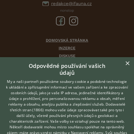
redakce@ifauna.cz
nonstop
DOMOVSKÁ STRÁNKA
INZERCE
DISKUSE
×
ČLÁNKY
Odpovědné používání vašich
CHOVATELSKÉ STANICE
údajů
ATLAS
My a naši partneři používáme soubory cookie a podobné technologie
VÝBĚR VHODNÉHO PLEMENE
k ukládání a zpřístupnění informací ve vašem zařízení a ke zpracování
osobních údajů, jako je vaše IP adresa, jedinečné identifikátory a
údaje o prohlížení, pro personalizovanou reklamu a obsah, měření
O nás
reklamy a obsahu, analýzu publika a zlepšování služeb.
Dodavatelé
třetích stran (1866)
mohou vaše údaje zpracovávat také pro tyto i
Kontakt
Hledáte zvířecího kamaráda?
další účely, včetně používání přesných údajů o geolokaci a
Zdarma vám poradí
Možnosti zvýraznění inzerátů
charakteristik zařízení. Vaše volby se vztahují pouze na tento web.
VETERINÁŘ ONLINE
Podmínky užití
Někteří dodavatelé mohou místo souhlasu spoléhat na oprávněný
KONZULTOVAT S
zájem; máte právo vznést námitku v
Nastavení reklamy
. Svůj souhlas