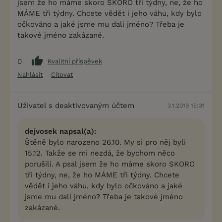
jsem že ho máme skoro SKORO tři týdny, ne, že ho
MÁME tři týdny. Chcete vědět i jeho váhu, kdy bylo
očkováno a jaké jsme mu dali jméno? Třeba je
takové jméno zakázané.
0
Kvalitní příspěvek
Nahlásit
Citovat
Uživatel s deaktivovaným účtem
3.1.2019 15:31
dejvosek napsal(a):
Štěně bylo narozeno 26.10. My si pro něj byli
15.12. Takže se mi nezdá, že bychom něco
porušili. A psal jsem že ho máme skoro SKORO
tři týdny, ne, že ho MÁME tři týdny. Chcete
vědět i jeho váhu, kdy bylo očkováno a jaké
jsme mu dali jméno? Třeba je takové jméno
zakázané.