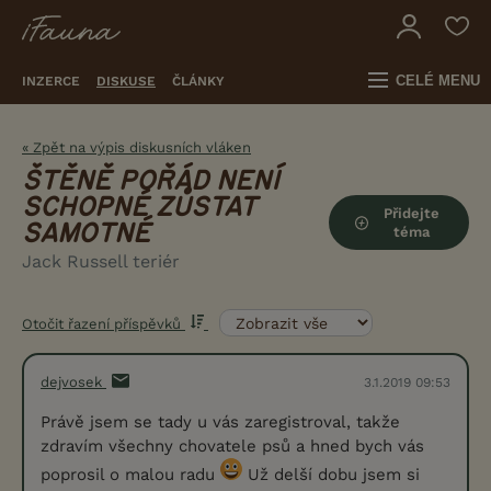
CELÉ MENU
INZERCE
DISKUSE
ČLÁNKY
« Zpět na výpis diskusních vláken
ŠTĚNĚ POŘÁD NENÍ
SCHOPNÉ ZŮSTAT
Přidejte
SAMOTNÉ
téma
Jack Russell teriér
Otočit řazení příspěvků
dejvosek
3.1.2019 09:53
Právě jsem se tady u vás zaregistroval, takže
zdravím všechny chovatele psů a hned bych vás
poprosil o malou radu
Už delší dobu jsem si