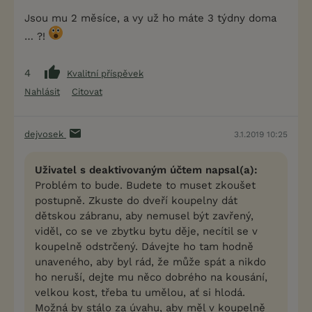
Jsou mu 2 měsíce, a vy už ho máte 3 týdny doma
… ?!
4
Kvalitní příspěvek
Nahlásit
Citovat
dejvosek
3.1.2019 10:25
Uživatel s deaktivovaným účtem napsal(a):
Problém to bude. Budete to muset zkoušet
postupně. Zkuste do dveří koupelny dát
dětskou zábranu, aby nemusel být zavřený,
viděl, co se ve zbytku bytu děje, necítil se v
koupelně odstrčený. Dávejte ho tam hodně
unaveného, aby byl rád, že může spát a nikdo
ho neruší, dejte mu něco dobrého na kousání,
velkou kost, třeba tu umělou, ať si hlodá.
Možná by stálo za úvahu, aby měl v koupelně