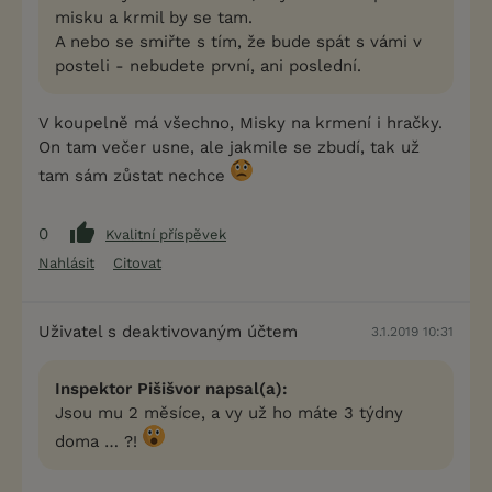
misku a krmil by se tam.
A nebo se smiřte s tím, že bude spát s vámi v
posteli - nebudete první, ani poslední.
V koupelně má všechno, Misky na krmení i hračky.
On tam večer usne, ale jakmile se zbudí, tak už
tam sám zůstat nechce
0
Kvalitní příspěvek
Nahlásit
Citovat
Uživatel s deaktivovaným účtem
3.1.2019 10:31
Inspektor Pišišvor napsal(a):
Jsou mu 2 měsíce, a vy už ho máte 3 týdny
doma … ?!