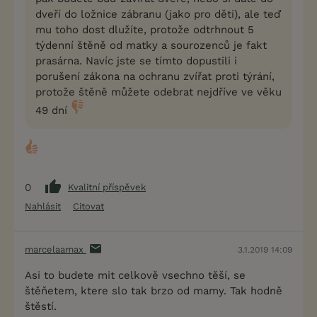
dveří do ložnice zábranu (jako pro děti), ale teď
mu toho dost dlužíte, protože odtrhnout 5
týdenní štěně od matky a sourozenců je fakt
prasárna. Navíc jste se tímto dopustili i
porušení zákona na ochranu zvířat proti týrání,
protože štěně můžete odebrat nejdříve ve věku
49 dní
0
Kvalitní příspěvek
Nahlásit
Citovat
marcelaamax
3.1.2019 14:09
Asi to budete mit celkově vsechno těší, se
štěňetem, ktere slo tak brzo od mamy. Tak hodně
štěstí.