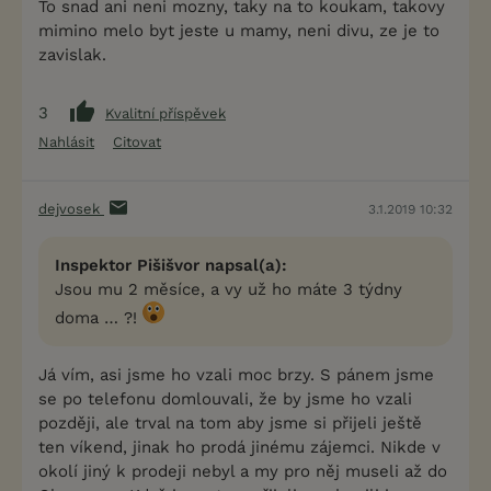
To snad ani neni mozny, taky na to koukam, takovy
mimino melo byt jeste u mamy, neni divu, ze je to
zavislak.
3
Kvalitní příspěvek
Nahlásit
Citovat
dejvosek
3.1.2019 10:32
Inspektor Pišišvor napsal(a):
Jsou mu 2 měsíce, a vy už ho máte 3 týdny
doma … ?!
Já vím, asi jsme ho vzali moc brzy. S pánem jsme
se po telefonu domlouvali, že by jsme ho vzali
později, ale trval na tom aby jsme si přijeli ještě
ten víkend, jinak ho prodá jinému zájemci. Nikde v
okolí jiný k prodeji nebyl a my pro něj museli až do