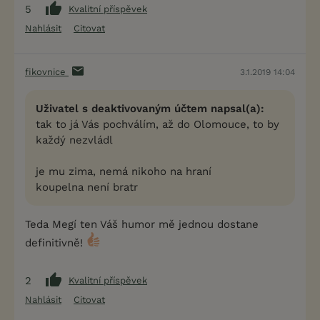
5
Kvalitní příspěvek
Nahlásit
Citovat
fikovnice
3.1.2019 14:04
Uživatel s deaktivovaným účtem napsal(a):
tak to já Vás pochválím, až do Olomouce, to by
každý nezvládl
je mu zima, nemá nikoho na hraní
koupelna není bratr
Teda Megí ten Váš humor mě jednou dostane
definitivně!
2
Kvalitní příspěvek
Nahlásit
Citovat