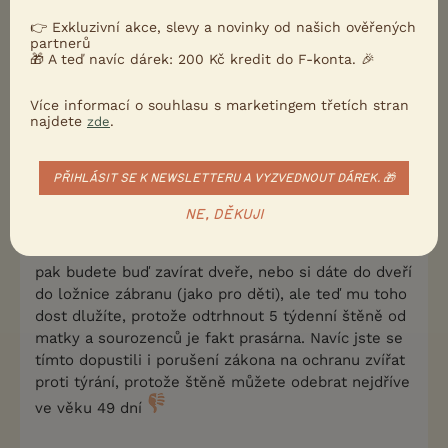
a nebude pak pozdě ho odnaučit od postele?
👉 Exkluzivní akce, slevy a novinky od našich ověřených
partnerů
0
🎁 A teď navíc dárek: 200 Kč kredit do F-konta. 🎉
Kvalitní příspěvek
Nahlásit
Citovat
Více informací o souhlasu s marketingem třetích stran
najdete
.
zde
Inspektor Pišišvor
3.1.2019 13:43
PŘIHLÁSIT SE K NEWSLETTERU A VYZVEDNOUT DÁREK. 🎁
dejvosek napsal(a):
NE, DĚKUJI
a nebude pak pozdě ho odnaučit od postele?
pak budete buď zavírat dveře, nebo si dáte do dveří
do ložnice zábranu (jako pro děti), ale teď mu toho
dost dlužíte, protože odtrhnout 5 týdenní štěně od
matky a sourozenců je fakt prasárna. Navíc jste se
tímto dopustili i porušení zákona na ochranu zvířat
proti týrání, protože štěně můžete odebrat nejdříve
ve věku 49 dní