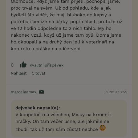
Olomouce. Když jsme tam přijeli, pochopili jsme,
proc trval na svém. Už od pohledu, kde a jak
bydleli šlo vidět, že mají hluboko do kapsy a
potřebují peníze na dárky, popř chlast, protože už
ve 12 hodin odpoledne to z nich táhlo. My ho
nakonec vzali, když už jsme tam byli. Doma jsme
ho okoupali a na druhý den jeli k veterináři na
kontrolu a prášky na odčervení.
0
Kvalitní příspěvek
Nahlásit
Citovat
marcelaamax
3.1.2019 10:55
dejvosek napsal(a):
V koupelně má všechno, Misky na krmení i
hračky. On tam večer usne, ale jakmile se
zbudí, tak už tam sám zůstat nechce