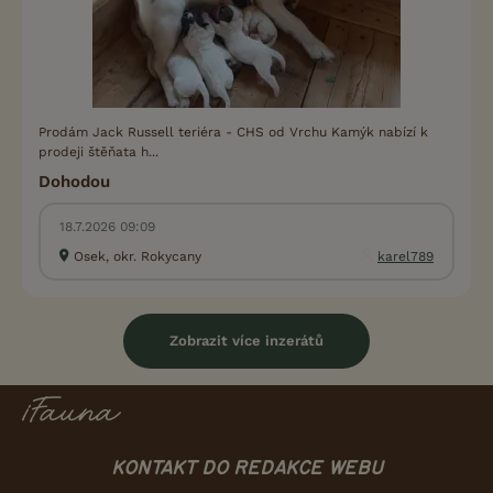
Prodám Jack Russell teriéra - CHS od Vrchu Kamýk nabízí k
prodeji štěňata h...
Dohodou
18.7.2026 09:09
Osek, okr. Rokycany
karel789
Zobrazit více inzerátů
KONTAKT DO REDAKCE WEBU