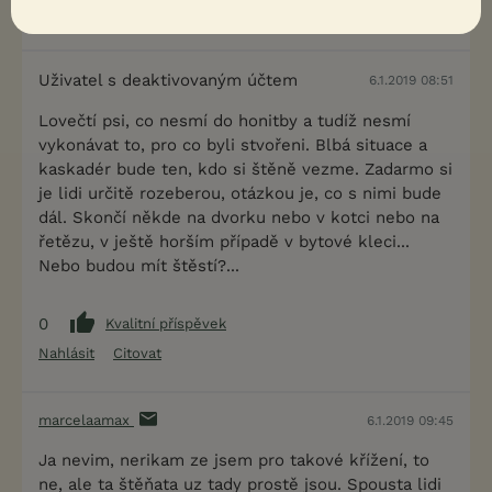
Nahlásit
Citovat
Uživatel s deaktivovaným účtem
6.1.2019 08:51
Lovečtí psi, co nesmí do honitby a tudíž nesmí
vykonávat to, pro co byli stvořeni. Blbá situace a
kaskadér bude ten, kdo si štěně vezme. Zadarmo si
je lidi určitě rozeberou, otázkou je, co s nimi bude
dál. Skončí někde na dvorku nebo v kotci nebo na
řetězu, v ještě horším případě v bytové kleci...
Nebo budou mít štěstí?...
0
Kvalitní příspěvek
Nahlásit
Citovat
marcelaamax
6.1.2019 09:45
Ja nevim, nerikam ze jsem pro takové křížení, to
ne, ale ta štěňata uz tady prostě jsou. Spousta lidi