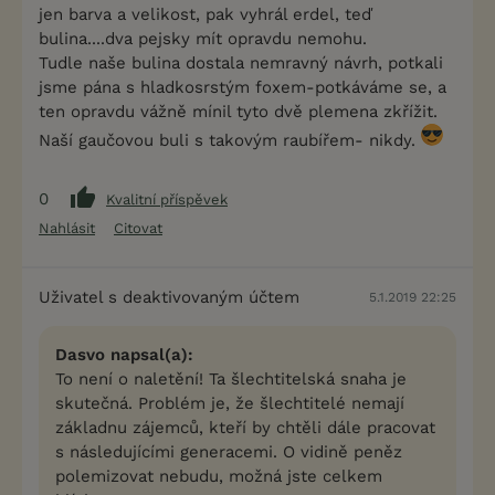
jen barva a velikost, pak vyhrál erdel, teď
bulina....dva pejsky mít opravdu nemohu.
Tudle naše bulina dostala nemravný návrh, potkali
jsme pána s hladkosrstým foxem-potkáváme se, a
ten opravdu vážně mínil tyto dvě plemena zkřížit.
Naší gaučovou buli s takovým raubířem- nikdy.
0
Kvalitní příspěvek
Nahlásit
Citovat
Uživatel s deaktivovaným účtem
5.1.2019 22:25
Dasvo napsal(a):
To není o naletění! Ta šlechtitelská snaha je
skutečná. Problém je, že šlechtitelé nemají
základnu zájemců, kteří by chtěli dále pracovat
s následujícími generacemi. O vidině peněz
polemizovat nebudu, možná jste celkem