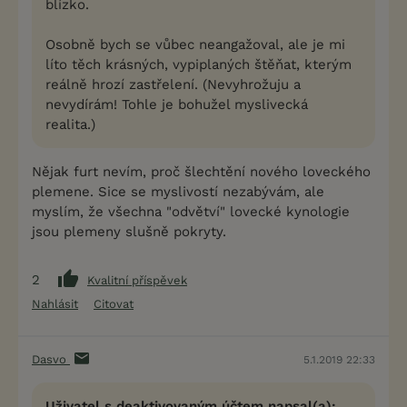
blízko.
Osobně bych se vůbec neangažoval, ale je mi
líto těch krásných, vypiplaných štěňat, kterým
reálně hrozí zastřelení. (Nevyhrožuju a
nevydírám! Tohle je bohužel myslivecká
realita.)
Nějak furt nevím, proč šlechtění nového loveckého
plemene. Sice se myslivostí nezabývám, ale
myslím, že všechna "odvětví" lovecké kynologie
jsou plemeny slušně pokryty.
2
Kvalitní příspěvek
Nahlásit
Citovat
Dasvo
5.1.2019 22:33
Uživatel s deaktivovaným účtem napsal(a):