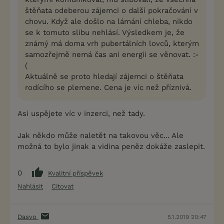
štěňata odeberou zájemci o další pokračování v
chovu. Když ale došlo na lámání chleba, nikdo
se k tomuto slibu nehlásí. Výsledkem je, že
známý má doma vrh pubertálních lovců, kterým
samozřejmě nemá čas ani energii se věnovat. :-
(
Aktuálně se proto hledají zájemci o štěňata
rodícího se plemene. Cena je víc než příznivá.
Asi uspějete víc v inzerci, než tady.
Jak někdo může naletět na takovou věc... Ale
možná to bylo jinak a vidina peněz dokáže zaslepit.
0
Kvalitní příspěvek
Nahlásit
Citovat
Dasvo
5.1.2019 20:47