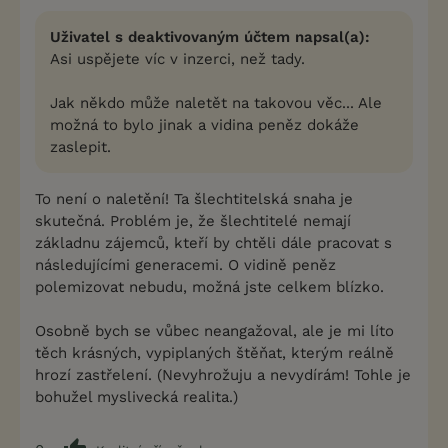
Uživatel s deaktivovaným účtem napsal(a):
Asi uspějete víc v inzerci, než tady.
Jak někdo může naletět na takovou věc... Ale
možná to bylo jinak a vidina peněz dokáže
zaslepit.
To není o naletění! Ta šlechtitelská snaha je
skutečná. Problém je, že šlechtitelé nemají
základnu zájemců, kteří by chtěli dále pracovat s
následujícími generacemi. O vidině peněz
polemizovat nebudu, možná jste celkem blízko.
Osobně bych se vůbec neangažoval, ale je mi líto
těch krásných, vypiplaných štěňat, kterým reálně
hrozí zastřelení. (Nevyhrožuju a nevydírám! Tohle je
bohužel myslivecká realita.)