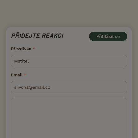
PŘIDEJTE REAKCI
Přihlásit se
Přezdívka
Email