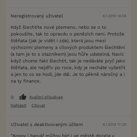
Neregistrovaný uživatel
6.1.2019 14:58
Když šlechtíte nové plemeno, nebo se o to
pokoušíte, tak to opravdu o penězích není. Protože
štěňata (jak je vidět i zde), která jsou mezi
výchozími plemeny a cílových produktem šlechtění
(a tam je to s otazníkem) jsou hůře udatelná. Navíc
když chcete fakt šlechtit, tak je nedáváte pryč jako
štěňata, ale nejdřív po roce, kdy je necháte vyšetřit
a jen to co se hodí, jde dál. Je to pěkně náročný a i
na ty finance.
0
Kvalitní příspěvek
Nahlásit
Citovat
Uživatel s deaktivovaným účtem
6.1.2019 17:29
"Kopov i barvář můžou být i ve městě docela v