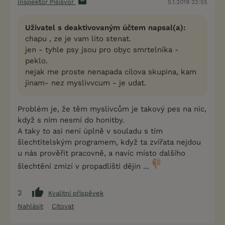
Inspektor Pišišvor
5.1.2019 22:55
Uživatel s deaktivovaným účtem napsal(a):
chapu , ze je vam lito stenat.
jen - tyhle psy jsou pro obyc smrtelníka -
peklo.
nejak me proste nenapada cilova skupina, kam
jinam- nez myslivvcum - je udat.
Problém je, že těm myslivcům je takový pes na nic,
když s ním nesmí do honitby.
A taky to asi není úplně v souladu s tím
šlechtitelským programem, když ta zvířata nejdou
u nás prověřit pracovně, a navíc místo dalšího
šlechtění zmizí v propadlišti dějin ...
2
Kvalitní příspěvek
Nahlásit
Citovat