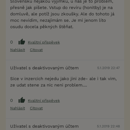
Slovensku nějakou výjimku, u nás je to problém,
přesně jak píšete. Vstup do revíru (honitby) je na
domluvě, ale potíž jsou zkoušky. Ale do tohoto já
moc nevidím, nezajímám se. Je mi jenom líto
osudu docela pěkných štěňat.
0
Kvalitní příspěvek
Nahlásit
Citovat
Uživatel s deaktivovaným účtem
5.1.2019 22:47
Sice v inzercich nejedu jako jini zde- ale i tak vim,
ze udat stene za nic neni problem....
0
Kvalitní příspěvek
Nahlásit
Citovat
Uživatel s deaktivovaným účtem
5.1.2019 22:48