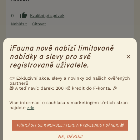
0
Kvalitní příspěvek
Nahlásit
Citovat
Uživatel s deaktivovaným účtem
5.1.2019 23:03
iFauna nově nabízí limitované
×
nabídky a slevy pro své
Inspektor Pišišvor napsal(a):
registrované uživatele.
Problém je, že těm myslivcům je takový pes na
nic, když s ním nesmí do honitby.
👉 Exkluzivní akce, slevy a novinky od našich ověřených
A taky to asi není úplně v souladu s tím
partnerů
šlechtitelským programem, když ta zvířata
🎁 A teď navíc dárek: 200 Kč kredit do F-konta. 🎉
nejdou u nás prověřit pracovně, a navíc místo
dalšího šlechtění zmizí v propadlišti dějin ...
Více informací o souhlasu s marketingem třetích stran
najdete
.
zde
zbytecny vrh -jinými slovy...
PŘIHLÁSIT SE K NEWSLETTERU A VYZVEDNOUT DÁREK. 🎁
5
Kvalitní příspěvek
NE, DĚKUJI