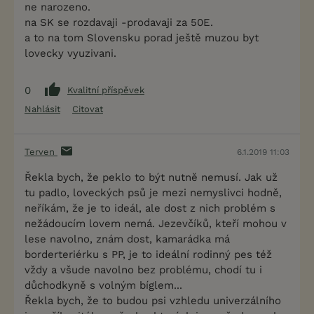
ne narozeno.
na SK se rozdavaji -prodavaji za 50E.
a to na tom Slovensku porad ještě muzou byt
lovecky vyuzivani.
0
Kvalitní příspěvek
Nahlásit
Citovat
Terven
6.1.2019 11:03
Řekla bych, že peklo to být nutně nemusí. Jak už
tu padlo, loveckých psů je mezi nemyslivci hodně,
neříkám, že je to ideál, ale dost z nich problém s
nežádoucím lovem nemá. Jezevčíků, kteří mohou v
lese navolno, znám dost, kamarádka má
borderteriérku s PP, je to ideální rodinný pes též
vždy a všude navolno bez problému, chodí tu i
důchodkyně s volným bíglem...
Řekla bych, že to budou psi vzhledu univerzálního