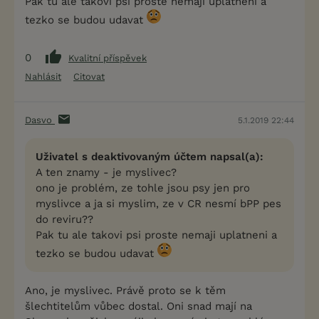
Pak tu ale takovi psi proste nemaji uplatneni a
tezko se budou udavat
0
Kvalitní příspěvek
Nahlásit
Citovat
Dasvo
5.1.2019 22:44
Uživatel s deaktivovaným účtem napsal(a):
A ten znamy - je myslivec?
ono je problém, ze tohle jsou psy jen pro
myslivce a ja si myslim, ze v CR nesmí bPP pes
do reviru??
Pak tu ale takovi psi proste nemaji uplatneni a
tezko se budou udavat
Ano, je myslivec. Právě proto se k těm
šlechtitelům vůbec dostal. Oni snad mají na