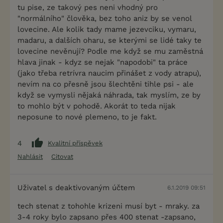
tu pise, ze takový pes neni vhodný pro
"normálního" člověka, bez toho aniz by se venol
lovecine. Ale kolik tady mame jezevciku, vymaru,
madaru, a dalších oharu, se kterými se lidé taky te
lovecine nevěnují? Podle me když se mu zaměstná
hlava jinak - kdyz se nejak "napodobi" ta práce
(jako třeba retrívra naucim přinášet z vody atrapu),
nevím na co přesně jsou šlechtěni tihle psi - ale
když se vymysli nějaká náhrada, tak myslím, ze by
to mohlo být v pohodě. Akorát to teda nijak
neposune to nové plemeno, to je fakt.
4
Kvalitní příspěvek
Nahlásit
Citovat
Uživatel s deaktivovaným účtem
6.1.2019 09:51
tech stenat z tohohle krizeni musí byt - mraky. za
3-4 roky bylo zapsano přes 400 stenat -zapsano,