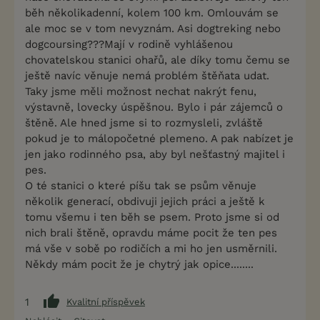
běh několikadenní, kolem 100 km. Omlouvám se
ale moc se v tom nevyznám. Asi dogtreking nebo
dogcoursing???Mají v rodině vyhlášenou
chovatelskou stanici ohařů, ale díky tomu čemu se
ještě navíc věnuje nemá problém štěňata udat.
Taky jsme měli možnost nechat nakrýt fenu,
výstavně, lovecky úspěšnou. Bylo i pár zájemců o
štěně. Ale hned jsme si to rozmysleli, zvláště
pokud je to málopočetné plemeno. A pak nabízet je
jen jako rodinného psa, aby byl nešťastný majitel i
pes.
O té stanici o které píšu tak se psům věnuje
několik generací, obdivuji jejich práci a ještě k
tomu všemu i ten běh se psem. Proto jsme si od
nich brali štěně, opravdu máme pocit že ten pes
má vše v sobě po rodičích a mi ho jen usměrnili.
Někdy mám pocit že je chytrý jak opice........
1
Kvalitní příspěvek