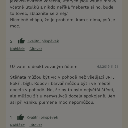
jezevčíkovitého vořecha, kterých jsou všude mraky
včetně útulků a nikdo neříká "neberte si ho, bude
to lovec, zblázníte se z něj."
Nicméně chápu, že je problém, kam s nima, psů je
moc.
2
Kvalitní příspěvek
Nahlásit
Citovat
Uživatel s deaktivovaným účtem
6.1.2019 11:31
Štěňata můžou být víc v pohodě než všelijací JRT,
kokři, bígli. Kopov i barvář můžou být i ve městě
docela v pohodě. Ne, že by to bylo největší štěstí,
ale můžou žít u nemyslivců docela spokojeně. Jen
asi při vzniku plemene moc nepomůžou.
1
Kvalitní příspěvek
Nahlásit
Citovat