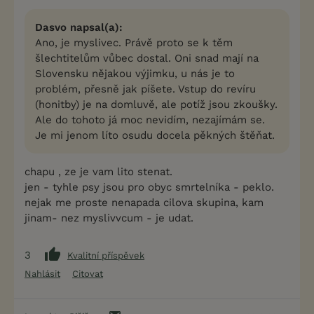
Dasvo napsal(a):
Ano, je myslivec. Právě proto se k těm
šlechtitelům vůbec dostal. Oni snad mají na
Slovensku nějakou výjimku, u nás je to
problém, přesně jak píšete. Vstup do revíru
(honitby) je na domluvě, ale potíž jsou zkoušky.
Ale do tohoto já moc nevidím, nezajímám se.
Je mi jenom líto osudu docela pěkných štěňat.
chapu , ze je vam lito stenat.
jen - tyhle psy jsou pro obyc smrtelníka - peklo.
nejak me proste nenapada cilova skupina, kam
jinam- nez myslivvcum - je udat.
3
Kvalitní příspěvek
Nahlásit
Citovat