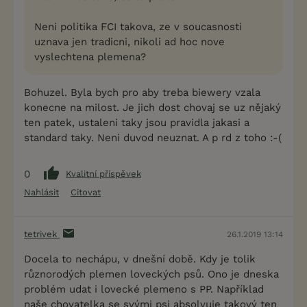
Neni politika FCI takova, ze v soucasnosti
uznava jen tradicni, nikoli ad hoc nove
vyslechtena plemena?
Bohuzel. Byla bych pro aby treba biewery vzala
konecne na milost. Je jich dost chovaj se uz nějaký
ten patek, ustaleni taky jsou pravidla jakasi a
standard taky. Neni duvod neuznat. A p rd z toho :-(
0
Kvalitní příspěvek
Nahlásit
Citovat
tetrivek
26.1.2019 13:14
Docela to nechápu, v dnešní době. Kdy je tolik
různorodých plemen loveckých psů. Ono je dneska
problém udat i lovecké plemeno s PP. Například
naše chovatelka se svými psi absolvuje takový ten