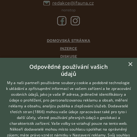
redakce@ifauna.cz
nonstop
DOMOVSKÁ STRÁNKA
INZERCE
DISKUSE
×
ČLÁNKY
Odpovědné používání vašich
CHOVATELSKÉ STANICE
údajů
ATLAS
My a naši partneři používáme soubory cookie a podobné technologie
VÝBĚR VHODNÉHO PLEMENE
k ukládání a zpřístupnění informací ve vašem zařízení a ke zpracování
osobních údajů, jako je vaše IP adresa, jedinečné identifikátory a
údaje o prohlížení, pro personalizovanou reklamu a obsah, měření
O nás
reklamy a obsahu, analýzu publika a zlepšování služeb.
Dodavatelé
třetích stran (1866)
mohou vaše údaje zpracovávat také pro tyto i
Kontakt
Hledáte zvířecího kamaráda?
další účely, včetně používání přesných údajů o geolokaci a
Zdarma vám poradí
Možnosti zvýraznění inzerátů
charakteristik zařízení. Vaše volby se vztahují pouze na tento web.
VETERINÁŘ ONLINE
Podmínky užití
Někteří dodavatelé mohou místo souhlasu spoléhat na oprávněný
KONZULTOVAT S
zájem; máte právo vznést námitku v
Nastavení reklamy
. Svůj souhlas
Zpracování osobních údajů