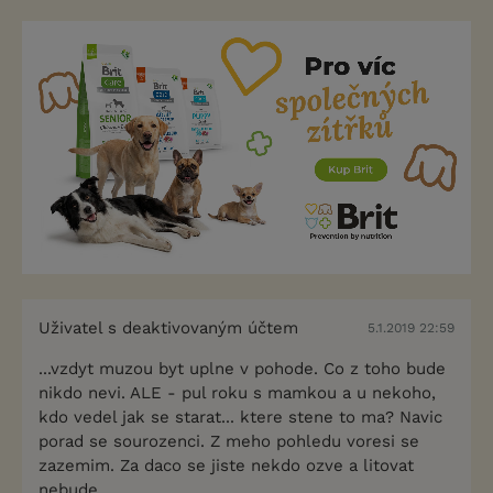
Uživatel s deaktivovaným účtem
5.1.2019 22:59
...vzdyt muzou byt uplne v pohode. Co z toho bude
nikdo nevi. ALE - pul roku s mamkou a u nekoho,
kdo vedel jak se starat... ktere stene to ma? Navic
porad se sourozenci. Z meho pohledu voresi se
zazemim. Za daco se jiste nekdo ozve a litovat
nebude.