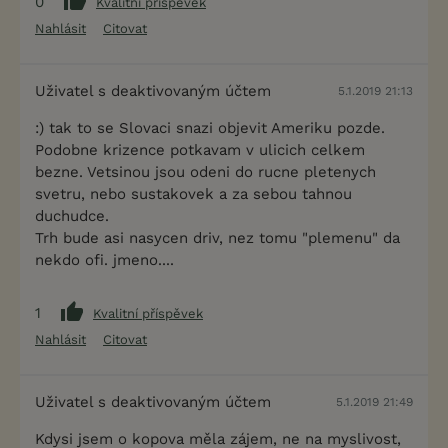
0
Kvalitní příspěvek
Nahlásit
Citovat
Uživatel s deaktivovaným účtem
5.1.2019 21:13
:) tak to se Slovaci snazi objevit Ameriku pozde.
Podobne krizence potkavam v ulicich celkem
bezne. Vetsinou jsou odeni do rucne pletenych
svetru, nebo sustakovek a za sebou tahnou
duchudce.
Trh bude asi nasycen driv, nez tomu "plemenu" da
nekdo ofi. jmeno....
1
Kvalitní příspěvek
Nahlásit
Citovat
Uživatel s deaktivovaným účtem
5.1.2019 21:49
Kdysi jsem o kopova měla zájem, ne na myslivost,