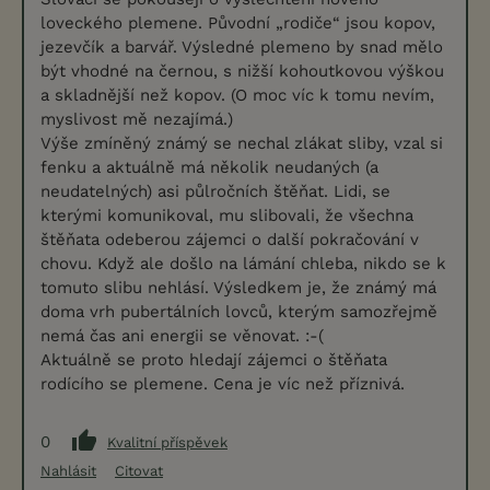
loveckého plemene. Původní „rodiče“ jsou kopov,
jezevčík a barvář. Výsledné plemeno by snad mělo
být vhodné na černou, s nižší kohoutkovou výškou
a skladnější než kopov. (O moc víc k tomu nevím,
myslivost mě nezajímá.)
Výše zmíněný známý se nechal zlákat sliby, vzal si
fenku a aktuálně má několik neudaných (a
neudatelných) asi půlročních štěňat. Lidi, se
kterými komunikoval, mu slibovali, že všechna
štěňata odeberou zájemci o další pokračování v
chovu. Když ale došlo na lámání chleba, nikdo se k
tomuto slibu nehlásí. Výsledkem je, že známý má
doma vrh pubertálních lovců, kterým samozřejmě
nemá čas ani energii se věnovat. :-(
Aktuálně se proto hledají zájemci o štěňata
rodícího se plemene. Cena je víc než příznivá.
0
Kvalitní příspěvek
Nahlásit
Citovat