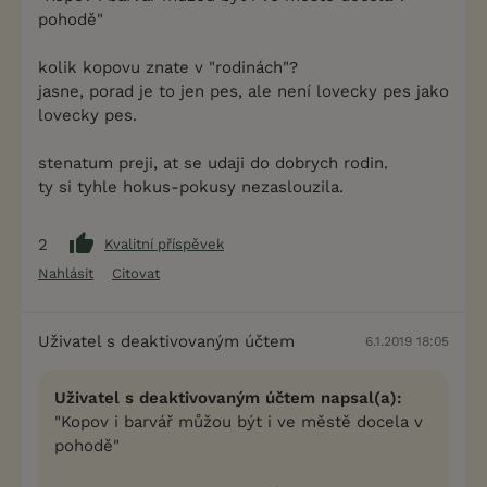
pohodě"
kolik kopovu znate v "rodinách"?
jasne, porad je to jen pes, ale není lovecky pes jako
lovecky pes.
stenatum preji, at se udaji do dobrych rodin.
ty si tyhle hokus-pokusy nezaslouzila.
2
Kvalitní příspěvek
Nahlásit
Citovat
Uživatel s deaktivovaným účtem
6.1.2019 18:05
Uživatel s deaktivovaným účtem napsal(a):
"Kopov i barvář můžou být i ve městě docela v
pohodě"