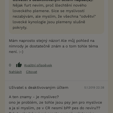
Nějak furt nevím, proč šlechtění nového
loveckého plemene. Sice se myslivostí
nezabývám, ale myslím, že všechna "odvětví"
lovecké kynologie jsou plemeny slušně
pokryty.
Mám naprosto stejný názor! Ale můj pohled na
nimrody je dostatečně znám a o tom tohle téma
není. :-)
0
Kvalitní příspěvek
Nahlásit
Citovat
Uživatel s deaktivovaným účtem
5.1.2019 22:38
A ten znamy - je myslivec?
ono je problém, ze tohle jsou psy jen pro myslivce
a ja si myslim, ze v CR nesmí bPP pes do reviru??