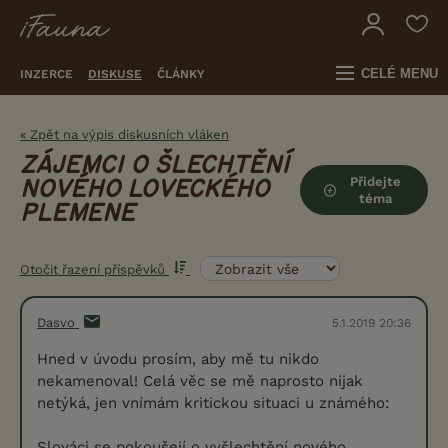
CELÉ MENU
INZERCE
DISKUSE
ČLÁNKY
« Zpět na výpis diskusních vláken
ZÁJEMCI O ŠLECHTĚNÍ
Přidejte
NOVÉHO LOVECKÉHO
téma
PLEMENE
Otočit řazení příspěvků
Dasvo
5.1.2019 20:36
Hned v úvodu prosím, aby mě tu nikdo
nekamenoval! Celá věc se mě naprosto nijak
netýká, jen vnímám kritickou situaci u známého:
Slováci se pokoušejí o vyšlechtění nového