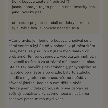
kolik kopovu znate v "rodinách"?
jasne, porad je to jen pes, ale není lovecky pes
jako lovecky pes.
stenatum preji, at se udaji do dobrych rodin.
ty si tyhle hokus-pokusy nezaslouzila.
Máte pravdu, jen jednoho kopova, chodíval se s
námi venčit a byl úplně v pohodě, v příměstském
lese, běhal se psy. To s bíglem bylo daleko víc
problémů. Ten po odepnutí z vodítka zdrhnul, pán
se venčil s námi a za stmívání měli sraz u silnice.
Stejně tak barváře ( bavorského ), pohybujícího se
na volno po městě a po úřadě, bylo to zlatíčko,
chodil s majitelem do práce, včetně obědů v
závodní jídelně, kde se s ním dělil o oběd.
Někde jsem viděla pořad, jak právě barváři se
začínají používat díky svému nosu a nadání na
pachové práce mimo myslivost.