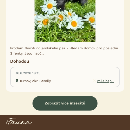
Prodám Novofundlandského psa - Hledám domov pro poslední
3 fenky. Jsou naoč...
Dohodou
16.6.2026 19:15
Turnov, okr. Semily
mila.hap...
Zobrazit více inzerátů