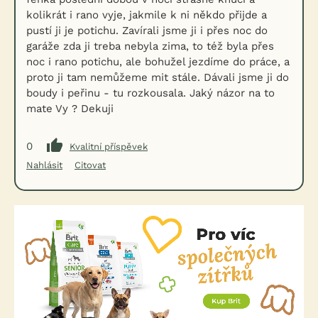
kolikrát i rano vyje, jakmile k ni někdo přijde a
pustí ji je potichu. Zavírali jsme ji i přes noc do
garáže zda ji treba nebyla zima, to též byla přes
noc i rano potichu, ale bohužel jezdíme do práce, a
proto ji tam nemůžeme mit stále. Dávali jsme ji do
boudy i peřinu - tu rozkousala. Jaký názor na to
mate Vy ? Dekuji
0
Kvalitní příspěvek
Nahlásit
Citovat