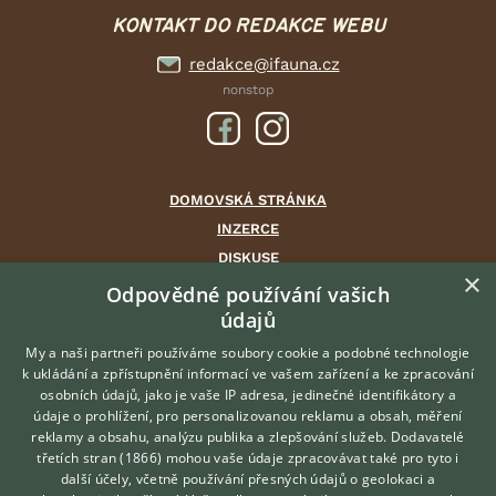
KONTAKT DO REDAKCE WEBU
redakce@ifauna.cz
nonstop
DOMOVSKÁ STRÁNKA
INZERCE
DISKUSE
×
ČLÁNKY
Odpovědné používání vašich
CHOVATELSKÉ STANICE
údajů
ATLAS
My a naši partneři používáme soubory cookie a podobné technologie
VÝBĚR VHODNÉHO PLEMENE
k ukládání a zpřístupnění informací ve vašem zařízení a ke zpracování
osobních údajů, jako je vaše IP adresa, jedinečné identifikátory a
údaje o prohlížení, pro personalizovanou reklamu a obsah, měření
O nás
reklamy a obsahu, analýzu publika a zlepšování služeb.
Dodavatelé
třetích stran (1866)
mohou vaše údaje zpracovávat také pro tyto i
Kontakt
Hledáte zvířecího kamaráda?
další účely, včetně používání přesných údajů o geolokaci a
Zdarma vám poradí
Možnosti zvýraznění inzerátů