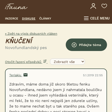
CELÉ MENU
INZERCE
DISKUSE
ČLÁNKY
« Zpět na výpis diskusních vláken
KŇUČENÍ
Přidejte téma
Novofundlandský pes
Otočit řazení příspěvků
Teriakiu
5.1.2019 22:55
Zdravím, máme doma již skoro 9letou fenku
Novofundlana, nedávno jsem ji nahmatala bouličku
u ocasu - ihned jsem vyhledává veterináře, který
mi řekl, že to nic neni nejspíš jen zdurele uzliny,
že to mame nechat byt u tak starého psa. Ovšem
fenka poslední dobou v noci strasne knuci a