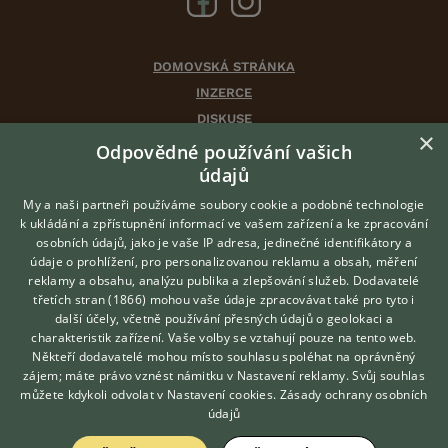
DOMOVSKÁ STRÁNKA
INZERCE
DISKUSE
×
ČLÁNKY
Odpovědné používání vašich
CHOVATELSKÉ STANICE
údajů
ATLAS
My a naši partneři používáme soubory cookie a podobné technologie
VÝBĚR VHODNÉHO PLEMENE
k ukládání a zpřístupnění informací ve vašem zařízení a ke zpracování
osobních údajů, jako je vaše IP adresa, jedinečné identifikátory a
údaje o prohlížení, pro personalizovanou reklamu a obsah, měření
O nás
reklamy a obsahu, analýzu publika a zlepšování služeb.
Dodavatelé
třetích stran (1866)
mohou vaše údaje zpracovávat také pro tyto i
Kontakt
Hledáte zvířecího kamaráda?
další účely, včetně používání přesných údajů o geolokaci a
Zdarma vám poradí
Možnosti zvýraznění inzerátů
charakteristik zařízení. Vaše volby se vztahují pouze na tento web.
VETERINÁŘ ONLINE
Podmínky užití
Někteří dodavatelé mohou místo souhlasu spoléhat na oprávněný
KONZULTOVAT S
zájem; máte právo vznést námitku v
Nastavení reklamy
. Svůj souhlas
Zpracování osobních údajů
VETERINÁŘEM
můžete kdykoli odvolat v
Nastavení cookies
.
Zásady ochrany osobních
údajů
Přihlášení