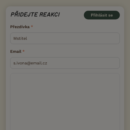
PŘIDEJTE REAKCI
Přihlásit se
Přezdívka
Email