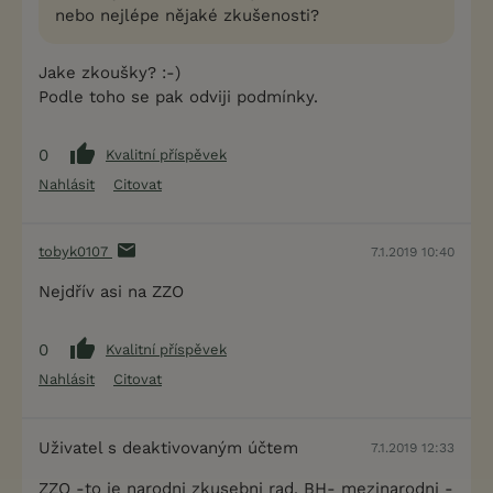
nebo nejlépe nějaké zkušenosti?
Jake zkoušky? :-)
Podle toho se pak odviji podmínky.
0
Kvalitní příspěvek
Nahlásit
Citovat
tobyk0107
7.1.2019 10:40
Nejdřív asi na ZZO
0
Kvalitní příspěvek
Nahlásit
Citovat
Uživatel s deaktivovaným účtem
7.1.2019 12:33
ZZO -to je narodni zkusebni rad, BH- mezinarodni -