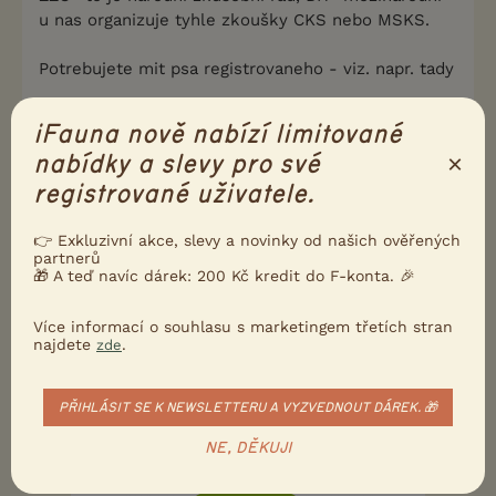
u nas organizuje tyhle zkoušky CKS nebo MSKS.
Potrebujete mit psa registrovaneho - viz. napr. tady
http://www.kynologie.cz/plemenna-kniha/evidence-ps
iFauna nově nabízí limitované
u-bez-pp.htm
×
nabídky a slevy pro své
A vy musite byt členem nějaké organizace -
registrované uživatele.
nejednodussi je ve vasem pripade asi ZKO, nebo
KK.
👉 Exkluzivní akce, slevy a novinky od našich ověřených
partnerů
🎁 A teď navíc dárek: 200 Kč kredit do F-konta. 🎉
ZOP -to je jiny zkušebni rád, tam nepotrebujete nic
z vyse uvedeného.
Více informací o souhlasu s marketingem třetích stran
OB ma taky uplne jinou organizaci zkousek.
najdete
.
zde
0
Kvalitní příspěvek
PŘIHLÁSIT SE K NEWSLETTERU A VYZVEDNOUT DÁREK. 🎁
Nahlásit
Citovat
NE, DĚKUJI