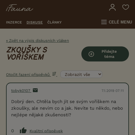
CELÉ MENU
INZERCE
DISKUSE
ČLÁNKY
« Zpět na výpis diskusních vláken
ZKOUŠKY S
Přidejte
VOŘÍŠKEM
téma
Otočit řazení příspěvků
tobyk0107
7.1.2019 07:11
Dobrý den. Chtěla bych jít se svým voříškem na
zkoušky, ale nevím co a jak. Nevíte tu někdo, nebo
nejlépe nějaké zkušenosti?
0
Kvalitní příspěvek